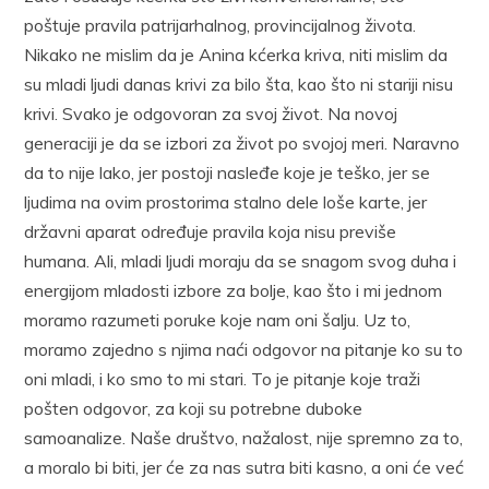
poštuje pravila patrijarhalnog, provincijalnog života.
Nikako ne mislim da je Anina kćerka kriva, niti mislim da
su mladi ljudi danas krivi za bilo šta, kao što ni stariji nisu
krivi. Svako je odgovoran za svoj život. Na novoj
generaciji je da se izbori za život po svojoj meri. Naravno
da to nije lako, jer postoji nasleđe koje je teško, jer se
ljudima na ovim prostorima stalno dele loše karte, jer
državni aparat određuje pravila koja nisu previše
humana. Ali, mladi ljudi moraju da se snagom svog duha i
energijom mladosti izbore za bolje, kao što i mi jednom
moramo razumeti poruke koje nam oni šalju. Uz to,
moramo zajedno s njima naći odgovor na pitanje ko su to
oni mladi, i ko smo to mi stari. To je pitanje koje traži
pošten odgovor, za koji su potrebne duboke
samoanalize. Naše društvo, nažalost, nije spremno za to,
a moralo bi biti, jer će za nas sutra biti kasno, a oni će već