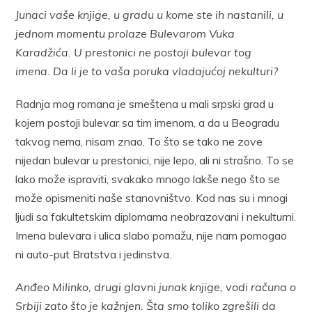
Junaci vaše knjige, u gradu u kome ste ih nastanili, u
jednom momentu prolaze Bulevarom Vuka
Karadžića. U prestonici ne postoji bulevar tog
imena. Da li je to vaša poruka vladajućoj nekulturi?
Radnja mog romana je smeštena u mali srpski grad u
kojem postoji bulevar sa tim imenom, a da u Beogradu
takvog nema, nisam znao. To što se tako ne zove
nijedan bulevar u prestonici, nije lepo, ali ni strašno. To se
lako može ispraviti, svakako mnogo lakše nego što se
može opismeniti naše stanovništvo. Kod nas su i mnogi
ljudi sa fakultetskim diplomama neobrazovani i nekulturni.
Imena bulevara i ulica slabo pomažu, nije nam pomogao
ni auto-put Bratstva i jedinstva.
Anđeo Milinko, drugi glavni junak knjige, vodi računa o
Srbiji zato što je kažnjen. Šta smo toliko zgrešili da