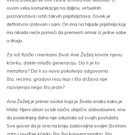
ovom veku komunikacija na daljinu, virtuelnih
poznanstava i istih takvih prijateljstava, čovek je
definitvno izolovan i sam. On ima na hiljade prijatelja koji
mu nikada neće pomoći da premesti ormar iz jedne sobe
u drugu.
Za loš fizički i mentalni život Ane Žeželj krivite njenu
kćerku, dakle mlađu generaciju. Da li je to
metafora? Da li su nova pokolenja odgovorna
što, recimo, gradovi nisu lepi i što država nije
razvijenija nego što jeste?
Ana Žeželj je primer osobe koja je živela onako kako je
htela. Njeni izbori su bili rizični, atipični, slobodoumni, ona
do poslednjeg daha nije odustala od svojih postulata.
Sve govori da je ona na kraju zadovoljna svojim životom,
zato i osuđuje kćerku što živi konvencionalno, što