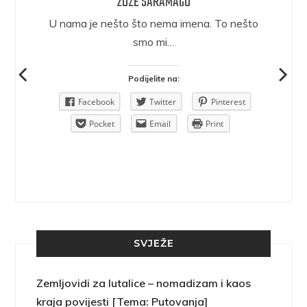
ŽOZE SARAMAGO
epričava
U nama je nešto što nema imena. To nešto
ra.
smo mi…
Podijelite na:
Pinterest
Facebook
Twitter
Pinterest
rint
Pocket
Email
Print
SVJEŽE
Zemljovidi za lutalice – nomadizam i kaos
kraja povijesti [Tema: Putovanja]