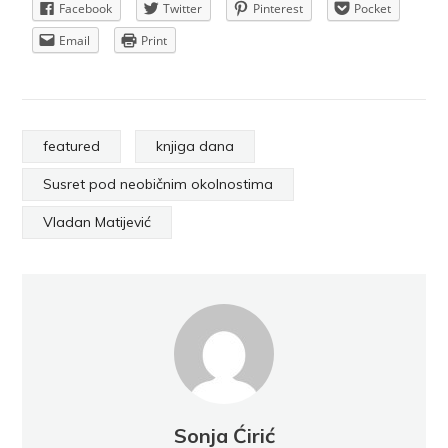
Facebook
Twitter
Pinterest
Pocket
Email
Print
featured
knjiga dana
Susret pod neobičnim okolnostima
Vladan Matijević
Sonja Ćirić