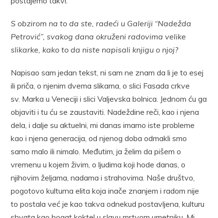
postajemo takvi.
S obzirom na to da ste, radeći u Galeriji “Nadežda
Petrović”, svakog dana okruženi radovima velike
slikarke, kako to da niste napisali knjigu o njoj?
Napisao sam jedan tekst, ni sam ne znam da li je to esej
ili priča, o njenim dvema slikama, o slici Fasada crkve
sv. Marka u Veneciji i slici Valjevska bolnica. Jednom ću ga
objaviti i tu ću se zaustaviti. Nadeždine reči, kao i njena
dela, i dalje su aktuelni, mi danas imamo iste probleme
kao i njena generacija, od njenog doba odmakli smo
samo malo ili nimalo. Međutim, ja želim da pišem o
vremenu u kojem živim, o ljudima koji hode danas, o
njihovim željama, nadama i strahovima. Naše društvo,
pogotovo kulturna elita koja inače znanjem i radom nije
to postala već je kao takva odnekud postavljena, kulturu
shvata kao bogat koktel u slavu mrtvom umetniku. Mi