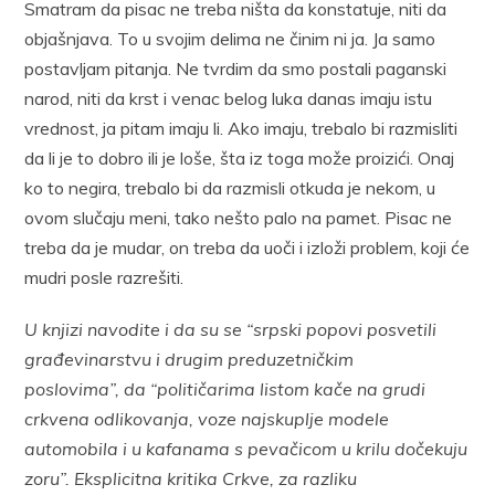
Smatram da pisac ne treba ništa da konstatuje, niti da
objašnjava. To u svojim delima ne činim ni ja. Ja samo
postavljam pitanja. Ne tvrdim da smo postali paganski
narod, niti da krst i venac belog luka danas imaju istu
vrednost, ja pitam imaju li. Ako imaju, trebalo bi razmisliti
da li je to dobro ili je loše, šta iz toga može proizići. Onaj
ko to negira, trebalo bi da razmisli otkuda je nekom, u
ovom slučaju meni, tako nešto palo na pamet. Pisac ne
treba da je mudar, on treba da uoči i izloži problem, koji će
mudri posle razrešiti.
U knjizi navodite i da su se “srpski popovi posvetili
građevinarstvu i drugim preduzetničkim
poslovima”, da “političarima listom kače na grudi
crkvena odlikovanja, voze najskuplje modele
automobila i u kafanama s pevačicom u krilu dočekuju
zoru”. Eksplicitna kritika Crkve, za razliku