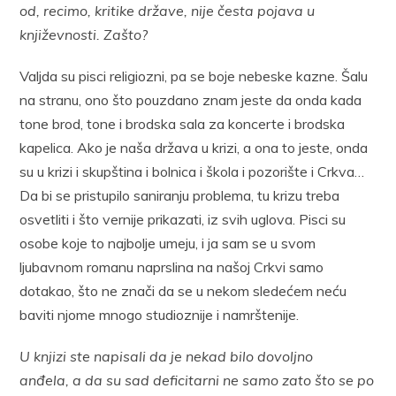
od, recimo, kritike države, nije česta pojava u
književnosti. Zašto?
Valjda su pisci religiozni, pa se boje nebeske kazne. Šalu
na stranu, ono što pouzdano znam jeste da onda kada
tone brod, tone i brodska sala za koncerte i brodska
kapelica. Ako je naša država u krizi, a ona to jeste, onda
su u krizi i skupština i bolnica i škola i pozorište i Crkva…
Da bi se pristupilo saniranju problema, tu krizu treba
osvetliti i što vernije prikazati, iz svih uglova. Pisci su
osobe koje to najbolje umeju, i ja sam se u svom
ljubavnom romanu naprslina na našoj Crkvi samo
dotakao, što ne znači da se u nekom sledećem neću
baviti njome mnogo studioznije i namrštenije.
U knjizi ste napisali da je nekad bilo dovoljno
anđela, a da su sad deficitarni ne samo zato što se po