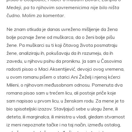
Medeji, pa to njihovim savremenicima nije bilo ništa
čudno. Molim za komentar.
Ne znam otkuda je danas uvreženo mišljenje da žena
bolje poznaje žene od muškarca, da o ženi bolje pišu
žene. Pa muškarci su ti koji čitavog života posmatraju
žene, analiziraju ih, pokušavaju da ih razumeju, da ih
zavedu, u njihovu psihu da proniknu. Ja sam u Časovima
radosti pisao o Maci Aksentijević, devojci ovog vremena,
u ovom romanu pišem o starici Ani Žeželj i njenoj kćerci
Mileni, o njihovom međusobnom odnosu. Pomenuta dva
romana pisao sam u trećem licu, ali postoje priče koje
sam napisao u prvom licu, u ženskom rodu. Za mene je to
bio spisateljski izazov. Stavljajući sebe u ulogu žene, ili
deteta, ili marginalca, ili ministra u vladi, gledam stvarnost
iz meni nepoznate tačke i na taj način, između ostalog,