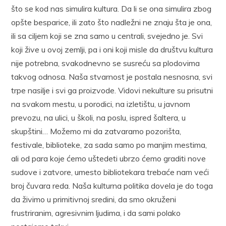
što se kod nas simulira kultura. Da li se ona simulira zbog
opšte besparice, ili zato što nadležni ne znaju šta je ona,
ili sa ciljem koji se zna samo u centrali, svejedno je. Svi
koji žive u ovoj zemlji, pa i oni koji misle da društvu kultura
nije potrebna, svakodnevno se susreću sa plodovima
takvog odnosa. Naša stvarnost je postala nesnosna, svi
trpe nasilje i svi ga proizvode. Vidovi nekulture su prisutni
na svakom mestu, u porodici, na izletištu, u javnom
prevozu, na ulici, u školi, na poslu, ispred šaltera, u
skupštini… Možemo mi da zatvaramo pozorišta,
festivale, biblioteke, za sada samo po manjim mestima,
ali od para koje ćemo uštedeti ubrzo ćemo graditi nove
sudove i zatvore, umesto bibliotekara trebaće nam veći
broj čuvara reda. Naša kulturna politika dovela je do toga
da živimo u primitivnoj sredini, da smo okruženi
frustriranim, agresivnim ljudima, i da sami polako