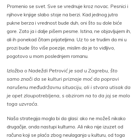
Promenio se svet. Sve se vrednuje kroz novac. Pesnici i
njihove knjige slabo stoje na berzi. Kad jednog jutra
pukne berza i vrednost bude duh, oni što su dole biće
gore. Zato ja i dalje pišem pesme. Istina, ne objavljujem ih,
ali ih ponekad čitam prijateljima. Uz to se trudim da mi u
prozi bude što više poezije, mislim da je to vidljivo,
pogotovo u mom poslednjem romanu.
Izložba o Nadeždi Petrović je sad u Zagrebu, što
samo znači da se kulturi priznaje moć da popravi
narušenu međudržavnu situaciju, ali i stvara utisak da
je opet zloupotrebljena, s obzirom na to da joj se malo
toga uzvraća.
Naša strategija mogla bi da glasi: ako ne možeš nikako
drugačije, onda nastupi kulturno. Ali niko nije izuzet od
računa koji se plaća zbog neulaganja u kulturu, od toga