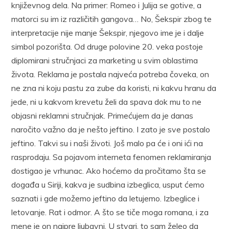
književnog dela. Na primer: Romeo i Julija se gotive, a
matorci su im iz različitih gangova… No, Šekspir zbog te
interpretacije nije manje Šekspir, njegovo ime je i dalje
simbol pozorišta. Od druge polovine 20. veka postoje
diplomirani stručnjaci za marketing u svim oblastima
života. Reklama je postala najveća potreba čoveka, on
ne zna ni koju pastu za zube da koristi, ni kakvu hranu da
jede, ni u kakvom krevetu želi da spava dok mu to ne
objasni reklamni stručnjak. Primećujem da je danas
naročito važno da je nešto jeftino. I zato je sve postalo
jeftino. Takvi su i naši životi. Još malo pa će i oni ići na
rasprodaju. Sa pojavom interneta fenomen reklamiranja
dostigao je vrhunac. Ako hoćemo da pročitamo šta se
događa u Siriji, kakva je sudbina izbeglica, usput ćemo
saznati i gde možemo jeftino da letujemo. Izbeglice i
letovanje. Rat i odmor. A što se tiče moga romana, i za
mene je on najpre ljubavni. U stvari, to sam želeo da