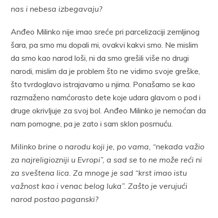
nas i nebesa izbegavaju?
Anđeo Milinko nije imao sreće pri parcelizaciji zemljinog
šara, pa smo mu dopali mi, ovakvi kakvi smo. Ne mislim
da smo kao narod loši, ni da smo grešili više no drugi
narodi, mislim da je problem što ne vidimo svoje greške,
što tvrdoglavo istrajavamo u njima. Ponašamo se kao
razmaženo namćorasto dete koje udara glavom o pod i
druge okrivljuje za svoj bol. Anđeo Milinko je nemoćan da
nam pomogne, pa je zato i sam sklon posrnuću.
Milinko brine o narodu koji je, po vama, “nekada važio
za najreligiozniji u Evropi”, a sad se to ne može reći ni
za sveštena lica. Za mnoge je sad “krst imao istu
važnost kao i venac belog luka”. Zašto je verujući
narod postao paganski?