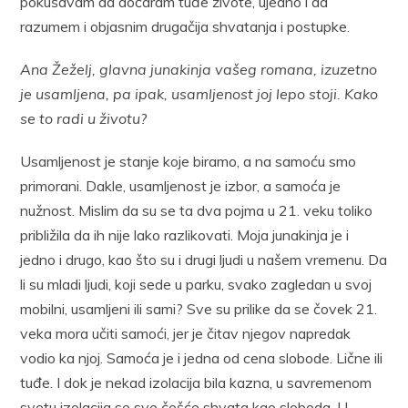
pokušavam da dočaram tuđe živote, ujedno i da
razumem i objasnim drugačija shvatanja i postupke.
Ana Žeželj, glavna junakinja vašeg romana, izuzetno
je usamljena, pa ipak, usamljenost joj lepo stoji. Kako
se to radi u životu?
Usamljenost je stanje koje biramo, a na samoću smo
primorani. Dakle, usamljenost je izbor, a samoća je
nužnost. Mislim da su se ta dva pojma u 21. veku toliko
približila da ih nije lako razlikovati. Moja junakinja je i
jedno i drugo, kao što su i drugi ljudi u našem vremenu. Da
li su mladi ljudi, koji sede u parku, svako zagledan u svoj
mobilni, usamljeni ili sami? Sve su prilike da se čovek 21.
veka mora učiti samoći, jer je čitav njegov napredak
vodio ka njoj. Samoća je i jedna od cena slobode. Lične ili
tuđe. I dok je nekad izolacija bila kazna, u savremenom
svetu izolacija se sve češće shvata kao sloboda. U