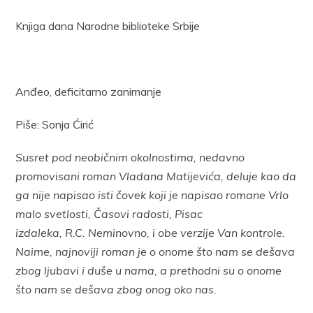
Knjiga dana Narodne biblioteke Srbije
Anđeo, deficitarno zanimanje
Piše: Sonja Ćirić
Susret pod neobičnim okolnostima, nedavno
promovisani roman Vladana Matijevića, deluje kao da
ga nije napisao isti čovek koji je napisao romane Vrlo
malo svetlosti, Časovi radosti, Pisac
izdaleka, R.C. Neminovno, i obe verzije Van kontrole.
Naime, najnoviji roman je o onome što nam se dešava
zbog ljubavi i duše u nama, a prethodni su o onome
što nam se dešava zbog onog oko nas.