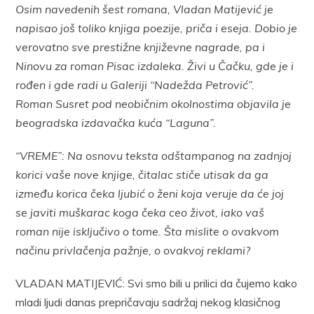
Osim navedenih šest romana, Vladan Matijević je
napisao još toliko knjiga poezije, priča i eseja. Dobio je
verovatno sve prestižne književne nagrade, pa i
Ninovu za roman Pisac izdaleka. Živi u Čačku, gde je i
rođen i gde radi u Galeriji “Nadežda Petrović”.
Roman Susret pod neobičnim okolnostima objavila je
beogradska izdavačka kuća “Laguna”.
“VREME”: Na osnovu teksta odštampanog na zadnjoj
korici vaše nove knjige, čitalac stiče utisak da ga
između korica čeka ljubić o ženi koja veruje da će joj
se javiti muškarac koga čeka ceo život, iako vaš
roman nije isključivo o tome. Šta mislite o ovakvom
načinu privlačenja pažnje, o ovakvoj reklami?
VLADAN MATIJEVIĆ: Svi smo bili u prilici da čujemo kako
mladi ljudi danas prepričavaju sadržaj nekog klasičnog