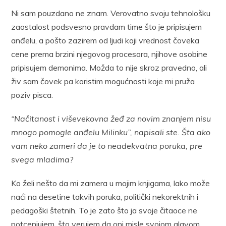
Ni sam pouzdano ne znam. Verovatno svoju tehnološku
zaostalost podsvesno pravdam time što je pripisujem
anđelu, a pošto zazirem od ljudi koji vrednost čoveka
cene prema brzini njegovog procesora, njihove osobine
pripisujem demonima. Možda to nije skroz pravedno, ali
živ sam čovek pa koristim mogućnosti koje mi pruža
poziv pisca.
“Načitanost i viševekovna žeđ za novim znanjem nisu
mnogo pomogle anđelu Milinku”, napisali ste. Šta ako
vam neko zameri da je to neadekvatna poruka, pre
svega mladima?
Ko želi nešto da mi zamera u mojim knjigama, lako može
naći na desetine takvih poruka, politički nekorektnih i
pedagoški štetnih. To je zato što ja svoje čitaoce ne
potcenjujem, što verujem da oni misle svojom glavom.