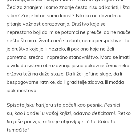
Žeđ za znanjem i samo znanje često nisu od koristi, i šta
s tim? Zar je bitna samo korist? Nikako ne dovodim u
pitanje važnost obrazovanja. Društvo koje se
neprestano boji da im se potomci ne preuče, da ne nauče
nešto što im u životu neće trebati, nema perspektive. To
je društvo koje je ili nezrelo, ili pak ono koje ne želi
pametno, srećno i napredno stanovništvo. Mora se imati
u vidu da sistem obrazovanja jasno pokazuje čemu neka
država teži na duže staze. Da li želi jeftine sluge, da li
bespogovorne ratnike, da li graditelje zidova, ili možda
ipak mostova.
Spisateljsku karijeru ste počeli kao pesnik. Pesnici
su, kao i anđeli u vašoj knjizi, odavno deficitarni. Retko
ko piše poeziju, retko je objavljuje i čita. Kako to
tumačite?