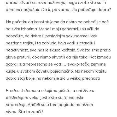
prirodi stvari ne razmnožavaju, nego i zato što su ih
demoni nadjačali. Da li, po vama, zlo pobeđuje dobro?
Na početku da konstatujemo da dobro ne pobeđuje baš
na svim izborima. Mene i moju generaciju su učili da
pobeđuje, da dobro u poslednjim sekundama uvek
postigne trojku, i ta zabluda, koja vodi u letargiju i
neaktivnost, sve nas je skupo koštala. Svašta smo preko
glave preturili, dok nismo shvatili da nije tako. Rat između
dobra i zla neprestano se vodi. U svakoj tački zemljine
kugle, u svakom čoveku pojedinačno. Na nekom ratištu
dobro stoji bolje, na nekom je zlo u velikoj prednosti.
Prednost demona o kojima pišete, a oni žive u
poslednjem veku, jeste što su tehnološki
napredniji. Anđeli su u tom pogledu na nižem
nivou. Šta to znači?