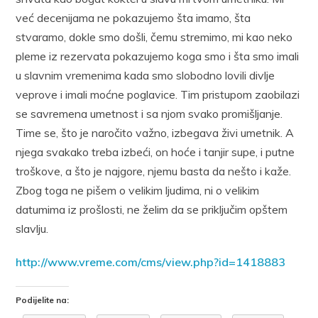
već decenijama ne pokazujemo šta imamo, šta
stvaramo, dokle smo došli, čemu stremimo, mi kao neko
pleme iz rezervata pokazujemo koga smo i šta smo imali
u slavnim vremenima kada smo slobodno lovili divlje
veprove i imali moćne poglavice. Tim pristupom zaobilazi
se savremena umetnost i sa njom svako promišljanje.
Time se, što je naročito važno, izbegava živi umetnik. A
njega svakako treba izbeći, on hoće i tanjir supe, i putne
troškove, a što je najgore, njemu basta da nešto i kaže.
Zbog toga ne pišem o velikim ljudima, ni o velikim
datumima iz prošlosti, ne želim da se priključim opštem
slavlju.
http://www.vreme.com/cms/view.php?id=1418883
Podijelite na: