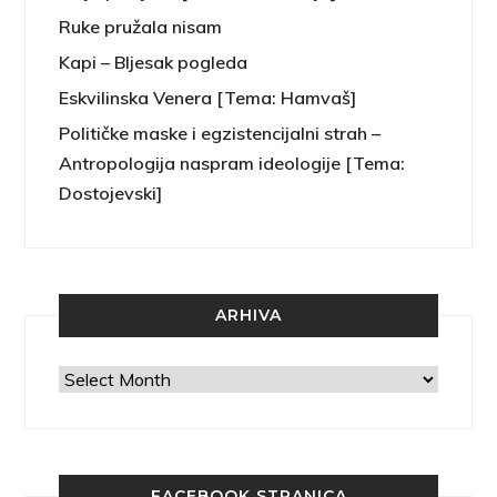
Ruke pružala nisam
Kapi – Bljesak pogleda
Eskvilinska Venera [Tema: Hamvaš]
Političke maske i egzistencijalni strah –
Antropologija naspram ideologije [Tema:
Dostojevski]
ARHIVA
Arhiva
FACEBOOK STRANICA