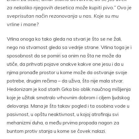
za nekoliko njegovih desetica može kupiti pivo.” Ovo je
sveprisutan način rezonovanja u nas. Koje su mu
vrline i mane?
Vrlina onoga ko tako gleda na stvari je što se ne žali,
nego na stvarnost gleda sa vedrije strane. Vrlina toga je i
sposobnost da se pomiri sa onim na šta ne može da
utiče, da prihvati pojave onakve kakve one jesu i da u
njima pronađe prostor u kome može da ostvaruje svoje
potrebe, drugim rečima – da uživa, što nije mala stvar.
Hedonizam je kod starih Grka bio oblik naučnog mišljenja
koje je užitak smatralo vrhovnim dobrom i ciljem ljudskog
delovanja. Mana je što takav pogled i ta osobina vode u
pasivnost, u opštu neaktivnost, u kojoj atrofiraju svi
mehanizmi duha, a među prvima propada nagon za
buntom protiv stanja u kome se čovek nalazi.