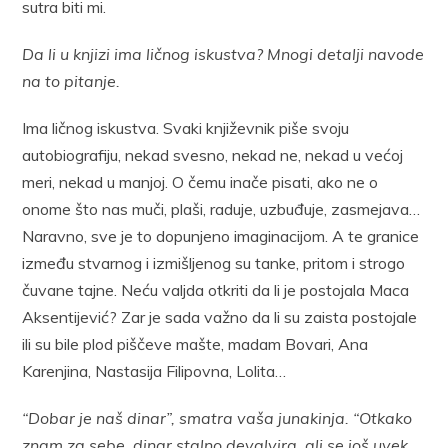
sutra biti mi.
Da li u knjizi ima ličnog iskustva? Mnogi detalji navode
na to pitanje.
Ima ličnog iskustva. Svaki književnik piše svoju
autobiografiju, nekad svesno, nekad ne, nekad u većoj
meri, nekad u manjoj. O čemu inače pisati, ako ne o
onome što nas muči, plaši, raduje, uzbuđuje, zasmejava…
Naravno, sve je to dopunjeno imaginacijom. A te granice
između stvarnog i izmišljenog su tanke, pritom i strogo
čuvane tajne. Neću valjda otkriti da li je postojala Maca
Aksentijević? Zar je sada važno da li su zaista postojale
ili su bile plod piščeve mašte, madam Bovari, Ana
Karenjina, Nastasija Filipovna, Lolita…
“Dobar je naš dinar”, smatra vaša junakinja. “Otkako
znam za sebe, dinar stalno devalvira, ali se još uvek