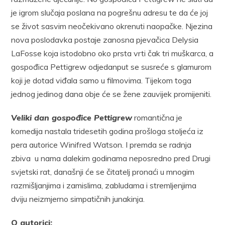
je igrom slučaja poslana na pogrešnu adresu te da će joj
se život sasvim neočekivano okrenuti naopačke. Njezina
nova poslodavka postaje zanosna pjevačica Delysia
LaFosse koja istodobno oko prsta vrti čak tri muškarca, a
gospođica Pettigrew odjedanput se susreće s glamurom
koji je dotad viđala samo u filmovima. Tijekom toga
jednog jedinog dana obje će se žene zauvijek promijeniti.
Veliki dan gospođice Pettigrew
romantična je
komedija nastala tridesetih godina prošloga stoljeća iz
pera autorice Winifred Watson. I premda se radnja
zbiva u nama dalekim godinama neposredno pred Drugi
svjetski rat, današnji će se čitatelj pronaći u mnogim
razmišljanjima i zamislima, zabludama i stremljenjima
dviju neizmjerno simpatičnih junakinja.
O autorici: