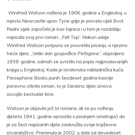
Winifred Watson rođena je 1906. godine u Engleskoj, u
mjestu Newcastle upon Tyne gdje je provela cijeli život.
Radni vijek započela je kao tajnica i u tom je razdoblju
napisala svoj prvi roman, „Fell Top“. Nakon udaje
Winifred Watson potpuno se posvetila pisanju, a njezino
treće djelo, „Veliki dan gospođice Pettigrew“, objavljeno
1938. godine, odmah se uvrstilo na popis najprodavanijih
knjiga u Engleskoj. Kada je londonska nakladnička kuća
Persephone Books punih šezdeset godina kasnije
ponovno otkrila roman, to je čarobno djelo iznova
osvojilo bestseler liste.
Watson je objavila još tri romana, ali se po rođenju
djeteta 1941. godine oprostila s pisanjem smatrajući da
je sa šest napisanih djela zaokružila svoje književno
stvaralaštvo. Preminula je 2002. u dobi od devedeset