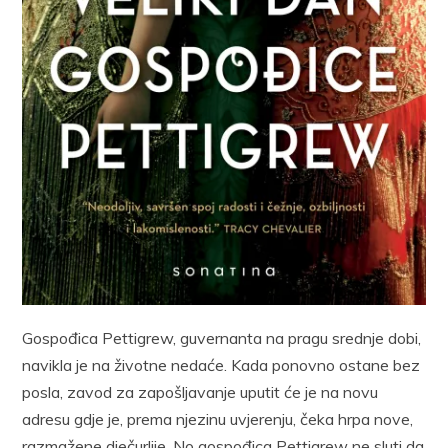
Gospođica Pettigrew, guvernanta na pragu srednje dobi,
navikla je na životne nedaće. Kada ponovno ostane bez
posla, zavod za zapošljavanje uputit će je na novu
adresu gdje je, prema njezinu uvjerenju, čeka hrpa nove,
razmažene dječurlije. No gospođica Pettigrew ne sluti da