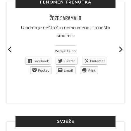
FENOMEN TRENUTKA
ŽOZE SARAMAGO
epričava
U nama je nešto što nema imena. To nešto
ra.
smo mi…
Podijelite na:
Pinterest
Facebook
Twitter
Pinterest
rint
Pocket
Email
Print
SVJEŽE