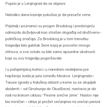
Pojurio je u Lenjingrad da se objasni.
Nekoliko dana kasnije pokušao je da preseče vene.
Prijatelji i poznanici su progon Brodskog i predstojeću
odmazdu doživljavali kao strašan događaj od društveno-
političkog značaja. Za Brodskog je u tom trenutku
tragedija bila gubitak žene kojoj je posvetio mnogo
stihova, a sve ostalo su bile samo apsurdne okolnosti
koje su ovu tragediju pogoršavale.
I u psihijatrijskoj bolnici i u narednim nedeljama pre
hapšenja, kada je jurio između Moskve, Lenjingrada i
Taruse (grada u Kaluškoj oblasti u kome su se okupljali
disidenti – od Ginzburga do Okudžave), nastavio je da
radi na lirskom ciklusu “Pesme srećne zime”. Naslov nije
bio ironičan – ciklus je prožet sećanjima na srećan period