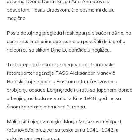
pesama Džona Dona i knjigu Ane Ahmatove s
posvetom: “Josifu Brodskom, čije pesme mi deluju
magično”.
Posle detaljnog pregleda i rasklapanja pisaće mašine, na
carini nisu imali primedbe, samo su pokušali da izgrebu
nalepnicu sa slikom Đine Lolobriđide u negližeu.
Taj trofejni kožni kofer je njegov otac, frontovski
fotoreporter agencije TASS Aleksandar Ivanovič
Brodski, koji se borio u Finskom ratu, učestvovao u
probijanju opsade Lenjingrada i u ratu sa Japanom, doneo
u Lenjingrad kada se vratio iz Kine 1948. godine, sa
činom kapetana mornarice 3. ranga.
Mali Josif i njegova majka Marija Mojsejevna Volpert,
računovođa, preživeli su tešku zimu 1941–1942. u
opkoljenom Lenjingradu.