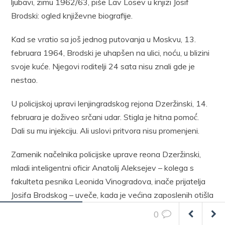
ljubavi, zimu 1962/63, piše Lav Losev u knjizi Josif
Brodski: ogled književne biografije.
Kad se vratio sa još jednog putovanja u Moskvu, 13.
februara 1964, Brodski je uhapšen na ulici, noću, u blizini
svoje kuće. Njegovi roditelji 24 sata nisu znali gde je
nestao.
U policijskoj upravi lenjingradskog rejona Dzeržinski, 14.
februara je doživeo srčani udar. Stigla je hitna pomoć́.
Dali su mu injekciju. Ali uslovi pritvora nisu promenjeni.
Zamenik načelnika policijske uprave reona Dzeržinski,
mladi inteligentni oficir Anatolij Aleksejev – kolega s
fakulteta pesnika Leonida Vinogradova, inače prijatelja
Josifa Brodskog – uveče, kada je većina zaposlenih otišla
kući, doveo je zatvorenika u svoju kancelariju, dao mu čaj
0
i sendviče i rekao: “Nažalost, ovo je sve što mogu da