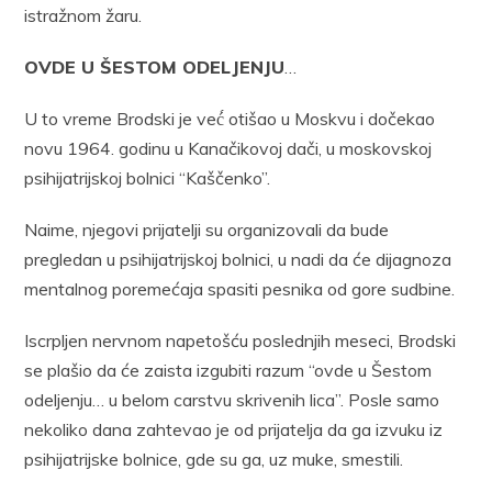
istražnom žaru.
OVDE U ŠESTOM ODELJENJU
…
U to vreme Brodski je već́ otišao u Moskvu i dočekao
novu 1964. godinu u Kanačikovoj dači, u moskovskoj
psihijatrijskoj bolnici “Kaščenko”.
Naime, njegovi prijatelji su organizovali da bude
pregledan u psihijatrijskoj bolnici, u nadi da će dijagnoza
mentalnog poremećaja spasiti pesnika od gore sudbine.
Iscrpljen nervnom napetošću poslednjih meseci, Brodski
se plašio da će zaista izgubiti razum “ovde u Šestom
odeljenju… u belom carstvu skrivenih lica”. Posle samo
nekoliko dana zahtevao je od prijatelja da ga izvuku iz
psihijatrijske bolnice, gde su ga, uz muke, smestili.