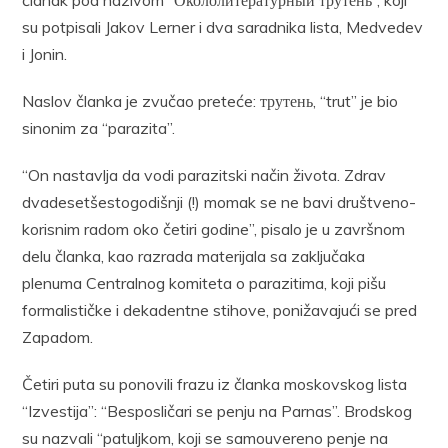
su potpisali Jakov Lerner i dva saradnika lista, Medvedev
i Jonin.
Naslov članka je zvučao preteće: трутень, “trut” je bio
sinonim za “parazita”.
“On nastavlja da vodi parazitski način života. Zdrav
dvadesetšestogodišnji (!) momak se ne bavi društveno-
korisnim radom oko četiri godine”, pisalo je u završnom
delu članka, kao razrada materijala sa zaključaka
plenuma Centralnog komiteta o parazitima, koji pišu
formalističke i dekadentne stihove, ponižavajući se pred
Zapadom.
Četiri puta su ponovili frazu iz članka moskovskog lista
“Izvestija”: “Besposličari se penju na Parnas”. Brodskog
su nazvali “patuljkom, koji se samouvereno penje na