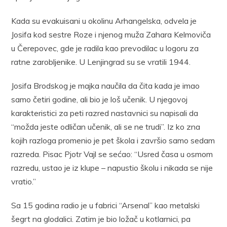
Kada su evakuisani u okolinu Arhangelska, odvela je
Josifa kod sestre Roze i njenog muža Zahara Kelmoviča
u Čerepovec, gde je radila kao prevodilac u logoru za
ratne zarobljenike. U Lenjingrad su se vratili 1944.
Josifa Brodskog je majka naučila da čita kada je imao
samo četiri godine, ali bio je loš učenik. U njegovoj
karakteristici za peti razred nastavnici su napisali da
“možda jeste odličan učenik, ali se ne trudi”. Iz ko zna
kojih razloga promenio je pet škola i završio samo sedam
razreda. Pisac Pjotr Vajl se sećao: “Usred časa u osmom
razredu, ustao je iz klupe – napustio školu i nikada se nije
vratio.”
Sa 15 godina radio je u fabrici “Arsenal” kao metalski
šegrt na glodalici. Zatim je bio ložač u kotlarnici, pa