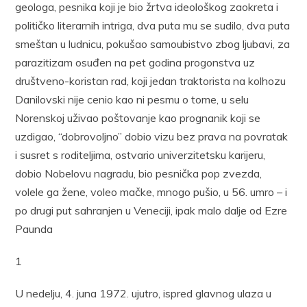
geologa, pesnika koji je bio žrtva ideološkog zaokreta i
političko literarnih intriga, dva puta mu se sudilo, dva puta
smeštan u ludnicu, pokušao samoubistvo zbog ljubavi, za
parazitizam osuđen na pet godina progonstva uz
društveno-koristan rad, koji jedan traktorista na kolhozu
Danilovski nije cenio kao ni pesmu o tome, u selu
Norenskoj uživao poštovanje kao prognanik koji se
uzdigao, “dobrovoljno” dobio vizu bez prava na povratak
i susret s roditeljima, ostvario univerzitetsku karijeru,
dobio Nobelovu nagradu, bio pesnička pop zvezda,
volele ga žene, voleo mačke, mnogo pušio, u 56. umro – i
po drugi put sahranjen u Veneciji, ipak malo dalje od Ezre
Paunda
1
U nedelju, 4. juna 1972. ujutro, ispred glavnog ulaza u