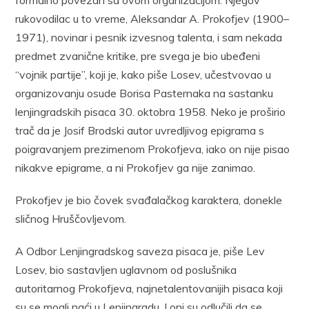
rukovodilac u to vreme, Aleksandar A. Prokofjev (1900–
1971), novinar i pesnik izvesnog talenta, i sam nekada
predmet zvanične kritike, pre svega je bio ubeđeni
“vojnik partije”, koji je, kako piše Losev, učestvovao u
organizovanju osude Borisa Pasternaka na sastanku
lenjingradskih pisaca 30. oktobra 1958. Neko je proširio
trač da je Josif Brodski autor uvredljivog epigrama s
poigravanjem prezimenom Prokofjeva, iako on nije pisao
nikakve epigrame, a ni Prokofjev ga nije zanimao.
Prokofjev je bio čovek svađalačkog karaktera, donekle
sličnog Hruščovljevom.
A Odbor Lenjingradskog saveza pisaca je, piše Lev
Losev, bio sastavljen uglavnom od poslušnika
autoritarnog Prokofjeva, najnetalentovanijih pisaca koji
su se mogli naći u Lenjingradu. I oni su odlučili da se