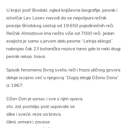
U knjizi Josif Brodski: ogled književne biografije, pesnik i
istoričar Lev Losev navodi da se nepotpuni rečnik
poezije Brodskog sastoji od 19.650 pojedinačnih reči.
Rečnik Ahmatove ima nešto više od 7000 reči. Jedan
esejista je samo u prvom delu pesme “Letnja ekloga”
nabrojao čak 23 botanička naziva tamo gde bi neki drugi
pesnik rekao: trava.
Spisak fenomena živog sveta, reči i fraza uličnog govora
deluje iscrpno već u njegovoj “Dugoj elegiji Džonu Donu”
iz 1967:
Džon Don je usnuo, i sve s njim spava,
sto, zid, postelja, pod; uspavale se
slike i sveće; reze sa brava,
ćilimi, ormani i zavese.