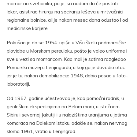
mornar na svetioniku, pa je, sa nadom da će postati
lekar, asistirao hirurgu na seciranju leševa u mrtvačnici
regionalne bolnice, ali je nakon mesec dana odustao i od
medicinske karijere.
Pokušao je da se 1954. upiše u Višu školu podmorničke
plovidbe u Morskom pereuloku, pošto je voleo uniforme i
sve u vezi sa mornaricom. Kao mali je satima razgledao
Pomorski muzej u Lenjingardu, u koji ga je dovodio otac
jer je tu, nakon demobilizacije 1948, dobio posao u foto-
laboratoriji.
Od 1957. godine učestvovao je, kao pomoćni radnik, u
geološkim ekspedicijama na Belom moru, u istočnom
Sibiru i severnoj Jakutiji i u nalazištima uranijuma u jatima
komaraca na Dalekom istoku, odakle se, nakon nervnog
sloma 1961, vratio u Lenjingrad.