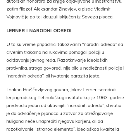
autorskih honorara za knjige objavljivane u inostranstvu,
zatim filozof Aleksandar Zinovjev, a pisac Vladimir
Vojnovič je po toj klauzuli isključen iz Saveza pisaca.
LERNER I NARODNI ODREDI
U to su vreme pripadnici takozvanih “narodni odreda” sa
crvenim trakama na rukavima pomagali policiji u
održavanju javnog reda. Razotkrivanje ideoloških
protivnika, strogo govoreći, nije bilo u nadležnosti policije i
“narodnih odreda”, ali hvatanje parazita jeste.
I nakon Hruščovljevog govora, Jakov Lerner, saradnik
lenjingradskog Tehnološkog instituta koji je 1963. godine
predvodio jedan od aktivnijih “narodnih odreda”, shvatio
je da odvlačenje pijanaca u zatvor za otrežnjavanje
huligana neće unaprediti njegovu karijeru, ali da
razotkrivanje “stranog elementa”, ideološkog kvaritelja