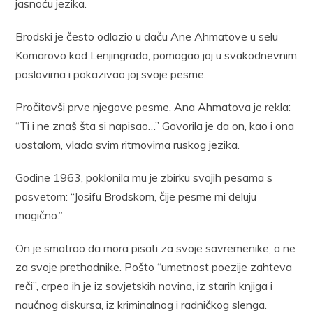
jasnoću jezika.
Brodski je često odlazio u daču Ane Ahmatove u selu
Komarovo kod Lenjingrada, pomagao joj u svakodnevnim
poslovima i pokazivao joj svoje pesme.
Pročitavši prve njegove pesme, Ana Ahmatova je rekla:
“Ti i ne znaš šta si napisao…” Govorila je da on, kao i ona
uostalom, vlada svim ritmovima ruskog jezika.
Godine 1963, poklonila mu je zbirku svojih pesama s
posvetom: “Josifu Brodskom, čije pesme mi deluju
magično.”
On je smatrao da mora pisati za svoje savremenike, a ne
za svoje prethodnike. Pošto “umetnost poezije zahteva
reči”, crpeo ih je iz sovjetskih novina, iz starih knjiga i
naučnog diskursa, iz kriminalnog i radničkog slenga.