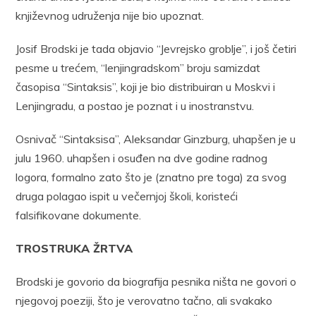
književnog udruženja nije bio upoznat.
Josif Brodski je tada objavio “Jevrejsko groblje”, i još četiri
pesme u trećem, “lenjingradskom” broju samizdat
časopisa “Sintaksis”, koji je bio distribuiran u Moskvi i
Lenjingradu, a postao je poznat i u inostranstvu.
Osnivač “Sintaksisa”, Aleksandar Ginzburg, uhapšen je u
julu 1960. uhapšen i osuđen na dve godine radnog
logora, formalno zato što je (znatno pre toga) za svog
druga polagao ispit u večernjoj školi, koristeći
falsifikovane dokumente.
TROSTRUKA ŽRTVA
Brodski je govorio da biografija pesnika ništa ne govori o
njegovoj poeziji, što je verovatno tačno, ali svakako