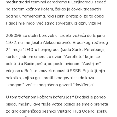
međunarodni terminal aerodroma u Lenjingradu, sedeći
na starom kožnom koferu, čekao je čovek tridesetih
godina u farmerkama, rolci i jakni pretoploj za to doba.
Pasoš nije imao, već samo sovjetsku izlaznu vizu M
208098 za stalni boravak u Izraelu, važeću do 5. juna
1972, na ime Josifa Aleksandroviča Brodskog, rođenog
24. maja 1940. u Lenjingradu (sada Sankt Peterburg), i
kartu u jednom smeru za avion “Aeroflota” kojim će
odleteti u Budimpeštu, pa posle avionom “Austrijan”
erlajnsa u Beč, te zauvek napustiti SSSR. Prijatelji, njih
nekoliko, koji su ga ispratili izbegavali su da kažu
“zbogom”, već su naglašeno govorili “doviđenja”.
U tom trofejnom kožnom koferu Josif Brodski je poneo
pisaću mašinu, dve flaše votke (koliko se smelo preneti)
za angloameričkog pesnika Vistana Hjua Odena, zbirku