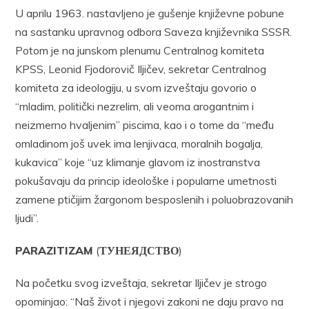
U aprilu 1963. nastavljeno je gušenje književne pobune
na sastanku upravnog odbora Saveza književnika SSSR.
Potom je na junskom plenumu Centralnog komiteta
KPSS, Leonid Fjodorovič Iljičev, sekretar Centralnog
komiteta za ideologiju, u svom izveštaju govorio o
“mladim, politički nezrelim, ali veoma arogantnim i
neizmerno hvaljenim” piscima, kao i o tome da “među
omladinom još uvek ima lenjivaca, moralnih bogalja,
kukavica” koje “uz klimanje glavom iz inostranstva
pokušavaju da princip ideološke i popularne umetnosti
zamene ptičijim žargonom besposlenih i poluobrazovanih
ljudi”.
PARAZITIZAM
(
ТУНЕЯДСТВО
)
Na početku svog izveštaja, sekretar Iljičev je strogo
opominjao: “Naš život i njegovi zakoni ne daju pravo na