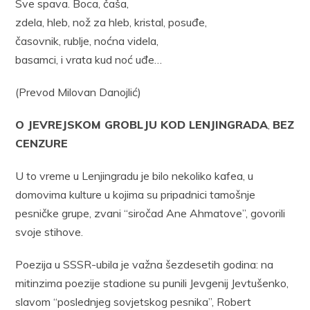
Sve spava. Boca, čaša,
zdela, hleb, nož za hleb, kristal, posuđe,
časovnik, rublje, noćna videla,
basamci, i vrata kud noć uđe…
(Prevod Milovan Danojlić)
O JEVREJSKOM GROBLJU KOD LENJINGRADA
,
BEZ
CENZURE
U to vreme u Lenjingradu je bilo nekoliko kafea, u
domovima kulture u kojima su pripadnici tamošnje
pesničke grupe, zvani “siročad Ane Ahmatove”, govorili
svoje stihove.
Poezija u SSSR-ubila je važna šezdesetih godina: na
mitinzima poezije stadione su punili Jevgenij Jevtušenko,
slavom “poslednjeg sovjetskog pesnika”, Robert