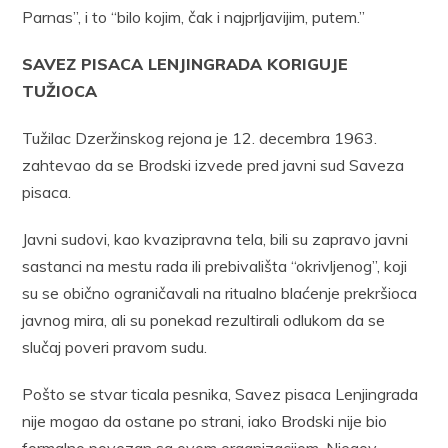
Parnas”, i to “bilo kojim, čak i najprljavijim, putem.”
SAVEZ PISACA LENJINGRADA KORIGUJE
TUŽIOCA
Tužilac Dzeržinskog rejona je 12. decembra 1963.
zahtevao da se Brodski izvede pred javni sud Saveza
pisaca.
Javni sudovi, kao kvazipravna tela, bili su zapravo javni
sastanci na mestu rada ili prebivališta “okrivljenog”, koji
su se obično ograničavali na ritualno blaćenje prekršioca
javnog mira, ali su ponekad rezultirali odlukom da se
slučaj poveri pravom sudu.
Pošto se stvar ticala pesnika, Savez pisaca Lenjingrada
nije mogao da ostane po strani, iako Brodski nije bio
formalno povezan sa ovom organizacijom. Njegov