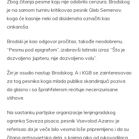
Zbog čitanja pesme koju nije odobrila cenzura, Brodskog
je na samom turniru kritikovao pesnik Gleb Semenov,
koga će kasnije neki od disidenata označiti kao
cinkaroša.
Brodski je kao odgovor pročitao, takođe neodobrenu,
“Pesmu pod epigrafom”, izabravši latinski izraz “Što je
dozvoljeno Jupiteru, nije dozvoljeno volu”.
Žiri je osudio nastup Brodskog. A i KGB se zainteresovao
za tog pesnika koga mlada publika skandirajući poziva
da glasno i sa šprahfelerom recituje necenzurisane
stihove.
Na sastanku partijske organizacije lenjingradskog
ogranka Saveza pisaca, pesnik Vsevolod Azarov je
referisao da je veče bilo veoma loše pripremljeno i da su
čitana antisovjetska dela, s kojima niko od rukovodilaca