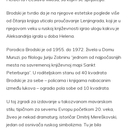
Brodski je tvrdio da je na njegove estetske poglede više
od čitanja knjiga uticalo proučavanje Lenjingrada, koji je u
njegovom veku u ruskoj književnosti igrao ulogu kakvu je
Aleksandrija igrala u doba Helena.
Porodica Brodski je od 1955. do 1972. živela u Domu
Muruzi, po filologu Juriju Zobninu “jednom od najpočasnijih
mesta na savremenoj književnoj mapi Sankt
Peterburga”. U roditeljskom stanu od 40 kvadrata
Brodski je za sebe – policama i knjigama nabacanim
između lukova – ogradio pola sobe od 10 kvadrata.
U toj zgradi za izdavanje u takozvanom mavarskom
stilu, tipičnom za severnu Evropu početkom 20. veka,
živeo je nekad dramaturg, istoričar Dmitrij Mereškovski,
jedan od osnivača ruskog simbolizma. Tu je bila