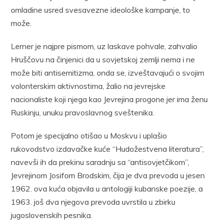
omladine usred svesavezne ideološke kampanje, to
može.
Lerner je najpre pismom, uz laskave pohvale, zahvalio
Hruščovu na činjenici da u sovjetskoj zemlji nema i ne
može biti antisemitizma, onda se, izveštavajući o svojim
volonterskim aktivnostima, žalio na jevrejske
nacionaliste koji njega kao Jevrejina progone jer ima ženu
Ruskinju, unuku pravoslavnog sveštenika.
Potom je specijalno otišao u Moskvu i uplašio
rukovodstvo izdavačke kuće “Hudožestvena literatura”,
navevši ih da prekinu saradnju sa “antisovjetčikom”,
Jevrejinom Josifom Brodskim, čija je dva prevoda u jesen
1962. ova kuća objavila u antologiji kubanske poezije, a
1963. još dva njegova prevoda uvrstila u zbirku
jugoslovenskih pesnika.