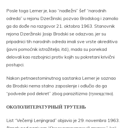
Posle toga Lerner je, kao “nadležni” šef “narodnih
odreda” u rejonu Dzeržinski, pozvao Brodskog i zamolio
ga da dođe na razgovor 21. oktobra 1963. Stanovnik
rejona Dzeržinski Josip Brodski se odazvao, jer su
pripadnici tih narodnih odreda imali sve vrste akreditiva
(javni pomoćnik istražitelja, itd.), mada su ponekad
delovali kao razbojnici protiv kojih su pokretani krivični
postupci.
Nakon petnaestominutnog sastanka Lerner je saznao
da Brodski nema stalno zaposlenje i odlučio da ga
“podvede pod dekret” zbog parazitizma (тунеядство).
ОКОЛОЛИТЕРАТУРНЫЙ ТРУТЕНЬ
List “Večernji Lenjingrad” objavio je 29. novembra 1963.
članak pod nazivom “Окололитературный трутень”, koji