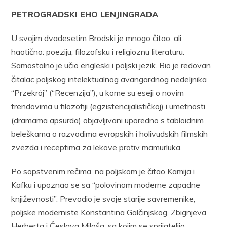
PETROGRADSKI EHO LENJINGRADA
U svojim dvadesetim Brodski je mnogo čitao, ali
haotično: poeziju, filozofsku i religioznu literaturu.
Samostalno je učio engleski i poljski jezik. Bio je redovan
čitalac poljskog intelektualnog avangardnog nedeljnika
“Przekrój” (“Recenzija”), u kome su eseji o novim
trendovima u filozofiji (egzistencijalističkoj) i umetnosti
(dramama apsurda) objavljivani uporedno s tabloidnim
beleškama o razvodima evropskih i holivudskih filmskih
zvezda i receptima za lekove protiv mamurluka.
Po sopstvenim rečima, na poljskom je čitao Kamija i
Kafku i upoznao se sa “polovinom moderne zapadne
književnosti”. Prevodio je svoje starije savremenike,
poljske moderniste Konstantina Galčinjskog, Zbignjeva
Herberta i Česlava Miloša, sa kojim se sprijateljio.