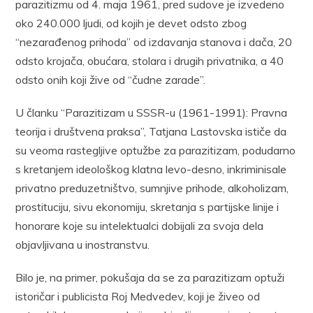
parazitizmu od 4. maja 1961, pred sudove je izvedeno
oko 240.000 ljudi, od kojih je devet odsto zbog
“nezarađenog prihoda” od izdavanja stanova i dača, 20
odsto krojača, obućara, stolara i drugih privatnika, a 40
odsto onih koji žive od “čudne zarade”.
U članku “Parazitizam u SSSR-u (1961-1991): Pravna
teorija i društvena praksa”, Tatjana Lastovska ističe da
su veoma rastegljive optužbe za parazitizam, podudarno
s kretanjem ideološkog klatna levo-desno, inkriminisale
privatno preduzetništvo, sumnjive prihode, alkoholizam,
prostituciju, sivu ekonomiju, skretanja s partijske linije i
honorare koje su intelektualci dobijali za svoja dela
objavljivana u inostranstvu.
Bilo je, na primer, pokušaja da se za parazitizam optuži
istoričar i publicista Roj Medvedev, koji je živeo od