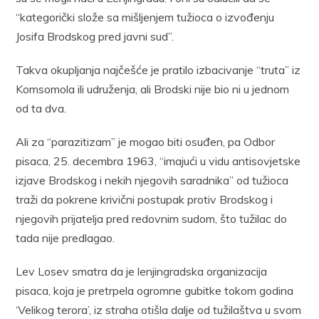
“kategorički slože sa mišljenjem tužioca o izvođenju
Josifa Brodskog pred javni sud”.
Takva okupljanja najčešće je pratilo izbacivanje “truta” iz
Komsomola ili udruženja, ali Brodski nije bio ni u jednom
od ta dva.
Ali za “parazitizam” je mogao biti osuđen, pa Odbor
pisaca, 25. decembra 1963, “imajući u vidu antisovjetske
izjave Brodskog i nekih njegovih saradnika” od tužioca
traži da pokrene krivični postupak protiv Brodskog i
njegovih prijatelja pred redovnim sudom, što tužilac do
tada nije predlagao.
Lev Losev smatra da je lenjingradska organizacija
pisaca, koja je pretrpela ogromne gubitke tokom godina
‘Velikog terora’, iz straha otišla dalje od tužilaštva u svom