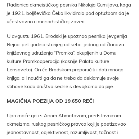
Radionica akmeističkog pesnika Nikolaja Gumiljova, koga
je 1921. boljševička Čeka likvidirala pod optužbom da je
učestvovao u monarhističkoj zaveri.
U avgustu 1961. Brodski je upoznao pesnika Jevgenija
Rejna, pet godina starijeg od sebe, jednog od članova
književnog udruženja “Promka”, okupljenih u Domu
kulture Promkooperacija (kasnije Palata kulture
Lensoveta). On će Brodskom preporučiti i dati mnogo
knjiga, a i naučiti ga da ne treba da deklamuje svoje
stihove kada društvo sedne s devojkama da pije.
MAGIČNA POEZIJA OD 19
.
650 REČI
Upoznaće ga i s Anom Ahmatovom, predstavnicom
akmeizma, ruskog pesničkog pravca koji je poetizovao
jednostavnost, objektivnost, razumljivost, tačnost i