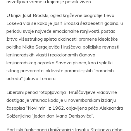
osvetljava vreme u kojem je pesnik živeo.
U knjizi Josif Brodski, ogled književne biografije Leva
Loseva vidi se kako je Josif Brodski šezdesetih godina, u
periodu svoje najveće emocionalne ranjivosti, postao
žrtva višestrukog spleta okolnosti: promene ideološke
politike Nikite Sergejeviča Hruščova, policijske revnosti
lenjingradskih vlasti i reakcionarnih članova
lenjingradskog ogranka Saveza pisaca, kao i spletki
sitnog prevaranta, aktiviste paramilicijskih “narodnih
odreda” Jakova Lernera.
Liberalni period “otopljavanja” Hruščovljeve vladavine
dostigao je vrhunac kada je u novembarskom izdanju
časopisa “Novi mir” iz 1962. objavljena priča Aleksandra
Solženjicina “Jedan dan Ivana Denisoviča”.
Partijski funkcioneri i književnici stasali u Staljinovo doba