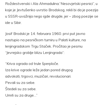
Roždestvenski i Ala Ahmadulina.“Nesovjetski pesnici”, u
koje je Jevtušenko uvrstio Brodskog, rekli bi da je poezija
u SSSR-uvažnija nego igde drugde, jer – zbog poezije se
ide u Sibir.
Josif Brodski je 14. februara 1960. prvi put javno
nastupio na pesničkom turniru u Palati kulture, na
lenjingradskom Trgu Staček. Pročitao je pesmu
“Jevrejsko groblje blizu Lenjingrada”:
“Kriva ograda od trule šperploče.
Iza krive ograde leže jedan pored drugog
advokati, trgovci, muzičari, revolucionari.
Pevali su za sebe.
Štedeli su za sebe.
Umrli su za druge…”