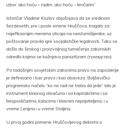
izbor: ako hoću – radim; ako hoću – lenčarim.”
Istoričar Vladimir Kozlov objašnjava da se sredinom
šezdesetih, pre i posle smene Hruščova, tragalo za
najefikasnijim merama uticaja na neistomišljenike, uz
poštovanje pravila igre socijalističke legalnosti. Tako se
došlo do širokog i proizvoljnog tumačenja zakonskih
odredbi kojima se kažnjava parazitizam (тунеядство).
Po tadašnjim sovjetskim zakonima pravo na zaposlenje
je definisano i kao pravo i kao obaveza. Boljševičko
programsko načelo “ko ne radi ne treba da jede” bilo je
instrument klasnog obračuna i sa kapitalistima i sa
besposličarima, kulacima i klasnim neprijateljima, i u
vreme Lenjina i u vreme Staljina.
U prvoj godini primene Hruščovljevog dekreta o