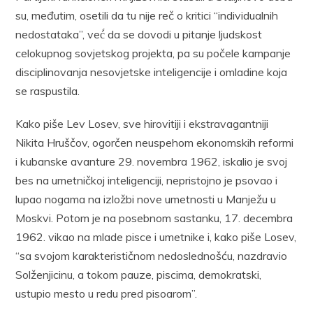
su, međutim, osetili da tu nije reč o kritici “individualnih
nedostataka”, već́ da se dovodi u pitanje ljudskost
celokupnog sovjetskog projekta, pa su počele kampanje
disciplinovanja nesovjetske inteligencije i omladine koja
se raspustila.
Kako piše Lev Losev, sve hirovitiji i ekstravagantniji
Nikita Hruščov, ogorčen neuspehom ekonomskih reformi
i kubanske avanture 29. novembra 1962, iskalio je svoj
bes na umetničkoj inteligenciji, nepristojno je psovao i
lupao nogama na izložbi nove umetnosti u Manježu u
Moskvi. Potom je na posebnom sastanku, 17. decembra
1962. vikao na mlade pisce i umetnike i, kako piše Losev,
“sa svojom karakterističnom nedoslednošću, nazdravio
Solženjicinu, a tokom pauze, piscima, demokratski,
ustupio mesto u redu pred pisoarom”.