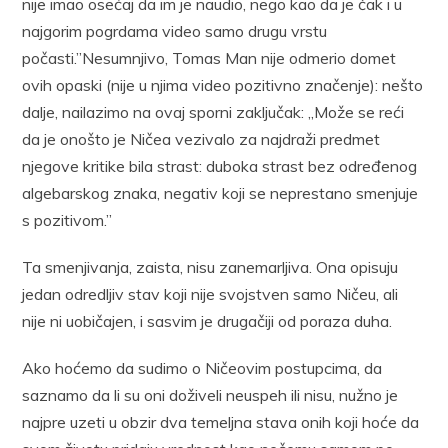
nije imao osećaj da im je naudio, nego kao da je čak i u
najgorim pogrdama video samo drugu vrstu
počasti.”Nesumnjivo, Tomas Man nije odmerio domet
ovih opaski (nije u njima video pozitivno značenje): nešto
dalje, nailazimo na ovaj sporni zaključak: „Može se reći
da je onošto je Ničea vezivalo za najdraži predmet
njegove kritike bila strast: duboka strast bez određenog
algebarskog znaka, negativ koji se neprestano smenjuje
s pozitivom.”
Ta smenjivanja, zaista, nisu zanemarljiva. Ona opisuju
jedan odredljiv stav koji nije svojstven samo Ničeu, ali
nije ni uobičajen, i sasvim je drugačiji od poraza duha.
Ako hoćemo da sudimo o Ničeovim postupcima, da
saznamo da li su oni doživeli neuspeh ili nisu, nužno je
najpre uzeti u obzir dva temeljna stava onih koji hoće da