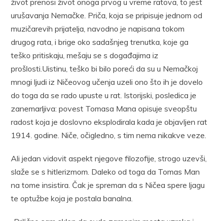
život prenosi život onoga prvog u vreme ratova, to jest
urušavanja Nemačke. Priča, koja se pripisuje jednom od
muzičarevih prijatelja, navodno je napisana tokom
drugog rata, i brige oko sadašnjeg trenutka, koje ga
teško pritiskaju, mešaju se s događajima iz
prošlosti.Uistinu, teško bi bilo poreći da su u Nemačkoj
mnogi ljudi iz Ničeovog učenja uzeli ono što ih je dovelo
do toga da se rado upuste u rat. Istorijski, posledica je
zanemarljiva: povest Tomasa Mana opisuje sveopštu
radost koja je doslovno eksplodirala kada je objavljen rat
1914. godine. Niče, očigledno, s tim nema nikakve veze.
Ali jedan vidovit aspekt njegove filozofije, strogo uzevši,
slaže se s hitlerizmom. Daleko od toga da Tomas Man
na tome insistira. Čak je spreman da s Ničea spere ljagu
te optužbe koja je postala banalna.