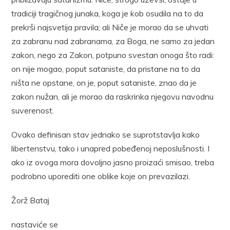
tradiciji tragičnog junaka, koga je kob osudila na to da
prekrši najsvetija pravila; ali Niče je morao da se uhvati
za zabranu nad zabranama, za Boga, ne samo za jedan
zakon, nego za Zakon, potpuno svestan onoga što radi:
on nije mogao, poput sataniste, da pristane na to da
ništa ne opstane, on je, poput sataniste, znao da je
zakon nužan, ali je morao da raskrinka njegovu navodnu
suverenost.
Ovako definisan stav jednako se suprotstavlja kako
libertenstvu, tako i unapred pobeđenoj neposlušnosti. I
ako iz ovoga mora dovoljno jasno proizaći smisao, treba
podrobno uporediti one oblike koje on prevazilazi.
Žorž Bataj
nastaviće se