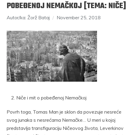
POBEĐENOJ NEMAČKOJ [TEMA: NIČE]
Autor/ka: Žorž Bataj
November 25, 2018
Niče i mit o pobeđenoj Nemačkoj
Povrh toga, Tomas Man je sklon da povezuje nesreće
svog junaka s nesrećama Nemačke… U meri u kojoj
predstavlja transfiguraciju Ničeovog života, Leverkinov