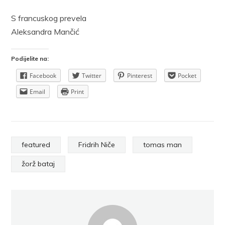
S francuskog prevela
Aleksandra Mančić
Podijelite na:
Facebook
Twitter
Pinterest
Pocket
Email
Print
featured
Fridrih Niče
tomas man
žorž bataj