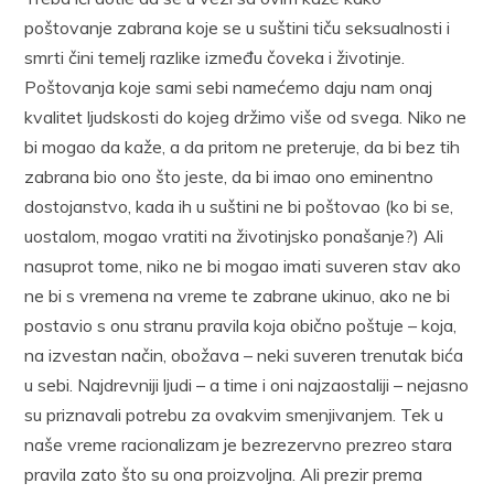
poštovanje zabrana koje se u suštini tiču seksualnosti i
smrti čini temelj razlike između čoveka i životinje.
Poštovanja koje sami sebi namećemo daju nam onaj
kvalitet ljudskosti do kojeg držimo više od svega. Niko ne
bi mogao da kaže, a da pritom ne preteruje, da bi bez tih
zabrana bio ono što jeste, da bi imao ono eminentno
dostojanstvo, kada ih u suštini ne bi poštovao (ko bi se,
uostalom, mogao vratiti na životinjsko ponašanje?) Ali
nasuprot tome, niko ne bi mogao imati suveren stav ako
ne bi s vremena na vreme te zabrane ukinuo, ako ne bi
postavio s onu stranu pravila koja obično poštuje – koja,
na izvestan način, obožava – neki suveren trenutak bića
u sebi. Najdrevniji ljudi – a time i oni najzaostaliji – nejasno
su priznavali potrebu za ovakvim smenjivanjem. Tek u
naše vreme racionalizam je bezrezervno prezreo stara
pravila zato što su ona proizvoljna. Ali prezir prema