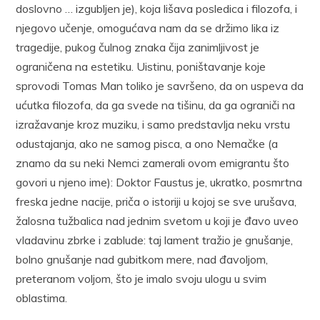
doslovno … izgubljen je), koja lišava posledica i filozofa, i
njegovo učenje, omogućava nam da se držimo lika iz
tragedije, pukog čulnog znaka čija zanimljivost je
ograničena na estetiku. Uistinu, poništavanje koje
sprovodi Tomas Man toliko je savršeno, da on uspeva da
ućutka filozofa, da ga svede na tišinu, da ga ograniči na
izražavanje kroz muziku, i samo predstavlja neku vrstu
odustajanja, ako ne samog pisca, a ono Nemačke (a
znamo da su neki Nemci zamerali ovom emigrantu što
govori u njeno ime): Doktor Faustus je, ukratko, posmrtna
freska jedne nacije, priča o istoriji u kojoj se sve urušava,
žalosna tužbalica nad jednim svetom u koji je đavo uveo
vladavinu zbrke i zablude: taj lament tražio je gnušanje,
bolno gnušanje nad gubitkom mere, nad đavoljom,
preteranom voljom, što je imalo svoju ulogu u svim
oblastima.