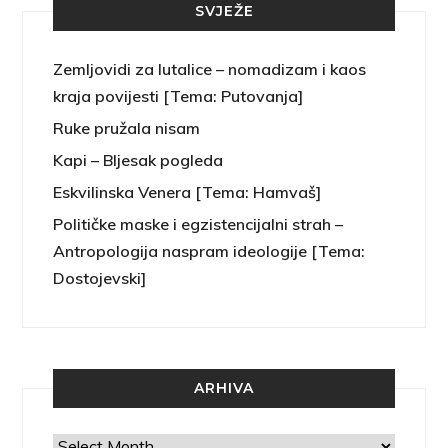
SVJEŽE
Zemljovidi za lutalice – nomadizam i kaos
kraja povijesti [Tema: Putovanja]
Ruke pružala nisam
Kapi – Bljesak pogleda
Eskvilinska Venera [Tema: Hamvaš]
Političke maske i egzistencijalni strah –
Antropologija naspram ideologije [Tema:
Dostojevski]
ARHIVA
Arhiva