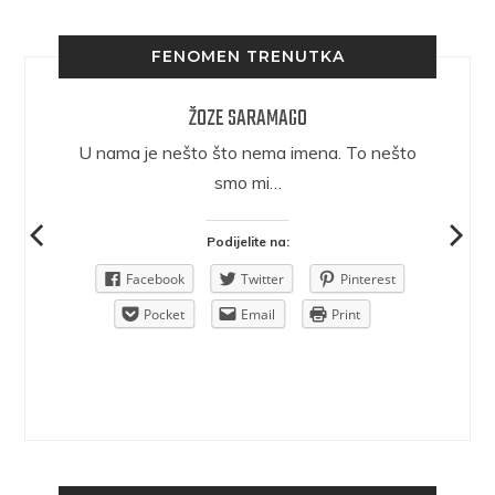
FENOMEN TRENUTKA
ŽOZE SARAMAGO
epričava
U nama je nešto što nema imena. To nešto
ra.
smo mi…
Podijelite na:
Pinterest
Facebook
Twitter
Pinterest
rint
Pocket
Email
Print