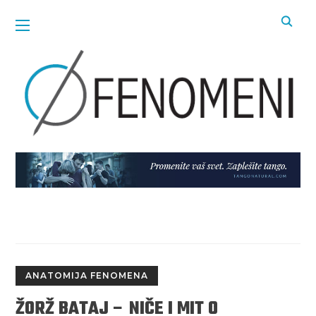
ANATOMIJA FENOMENA
ŽORŽ BATAJ – NIČE I MIT O