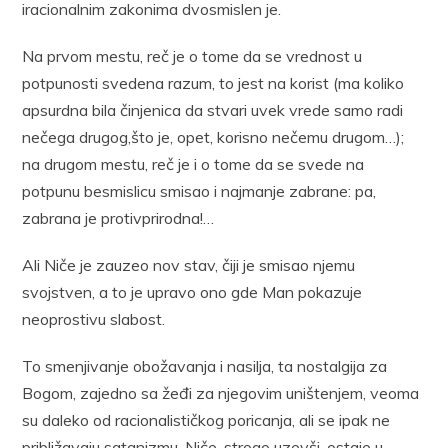
iracionalnim zakonima dvosmislen je.
Na prvom mestu, reč je o tome da se vrednost u
potpunosti svedena razum, to jest na korist (ma koliko
apsurdna bila činjenica da stvari uvek vrede samo radi
nečega drugog,što je, opet, korisno nečemu drugom…);
na drugom mestu, reč je i o tome da se svede na
potpunu besmislicu smisao i najmanje zabrane: pa,
zabrana je protivprirodna!…
Ali Niče je zauzeo nov stav, čiji je smisao njemu
svojstven, a to je upravo ono gde Man pokazuje
neoprostivu slabost.
To smenjivanje obožavanja i nasilja, ta nostalgija za
Bogom, zajedno sa žeđi za njegovim uništenjem, veoma
su daleko od racionalističkog poricanja, ali se ipak ne
približavaju satanizmu. Niče, strogo uzevši, ostaje u