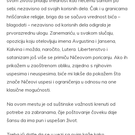
svom životu pridaju vrednost kao nečemu samom po
sebi, nezavisno od svojih korisnih dela. Čak i u granicama
hrišćanske religije, briga da se sačuva vrednost bića –
blagodati – nezavisno od korisnih dela odigrala je
prvorazrednu ulogu. Zanemariću, u svakom slučaju,
opoziciju koju otelovljuju imena Avgustina i Jansena,
Kalvina i možda, naročito, Lutera. Libertenstvo i
satanizam još više se primiču Ničeovom poricanju. Ako ih
prikažem u zaoštrenom obliku, zajedno s njihovim
uspesima i neuspesima, biće mi lakše da pokažem šta
znače Ničeovi uspesi i ograničenja u odnosu na one
klasične mogućnosti.
Na ovom mestu je od suštinske važnosti krenuti od
potrebe za zabranama, čije poštovanje čoveku daje
šansu da ima pun i uspešan život.
Treba ići dotle da se u vezi sa ovim kaže kako