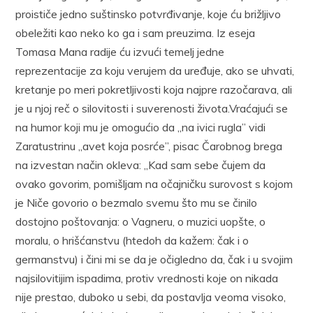
proističe jedno suštinsko potvrđivanje, koje ću brižljivo
obeležiti kao neko ko ga i sam preuzima. Iz eseja
Tomasa Mana radije ću izvući temelj jedne
reprezentacije za koju verujem da uređuje, ako se uhvati,
kretanje po meri pokretljivosti koja najpre razočarava, ali
je u njoj reč o silovitosti i suverenosti života.Vraćajući se
na humor koji mu je omogućio da „na ivici rugla” vidi
Zaratustrinu „avet koja posrće”, pisac Čarobnog brega
na izvestan način okleva: „Kad sam sebe čujem da
ovako govorim, pomišljam na očajničku surovost s kojom
je Niče govorio o bezmalo svemu što mu se činilo
dostojno poštovanja: o Vagneru, o muzici uopšte, o
moralu, o hrišćanstvu (htedoh da kažem: čak i o
germanstvu) i čini mi se da je očigledno da, čak i u svojim
najsilovitijim ispadima, protiv vrednosti koje on nikada
nije prestao, duboko u sebi, da postavlja veoma visoko,