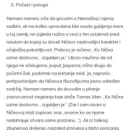
Počast i poruga
Nemam nameru više da govorim o Nemačkoj i njenoj
sudbini, ali ma koliko opravdana bila osuda gubljenja mere
u toj zemlji, ne izgleda nužno u vezi s tim ustuknuti pred
rasulom do kojeg su doveli Ničeov neuhvatljivi karakter i
očajnička pokretljivost. Prebrzo je rečeno: „Ko Ničea
uzme doslovno… izgubljen je.” Ubrzo naučimo da od
njega ne očekujemo, poput Jaspersa, ništa drugo do
početni šok, podstrek na kretanje misli. Ja, naprotiv,
pretpostavljam da Ničeova filozofija ima jasno određen
sadržaj. Nemam nameru da dovodim u pitanje
zasnovanost negiranja koje izriče Tomas Man: „Ko Ničea
uzme doslovno… izgubljen je”. (Zar i sam nisam o
Ničeovoj misli zapisao: ona „onome ko se njome
nadahnjuje otvara samo prazninu…”). Ali iz tolikog
zbunjenog divljenja, naizgled utonulog u blato poricanja,