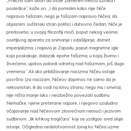
„Prilično sam sklon da ovde zamenim mesta uzroka i
posledice”, kaže on, „i da pomislim kako nije Niče
napravio fašizam, nego je fašizam napravio Ničea; da
objasnim: suštinski stran politici i duhovno čedan, Niče je
predosetio, u svojoj filozofiji moći, poput nekog veoma
osetljivog aparata za snimanje i odašiljanje, domet
imperijalizma, i najavio je Zapadu, poput magnetne igle
koja poskakuje, dolazak epohe fašizma, u kojoj živimo i
živećemo, uprkos pobedi odnetoj nad fašizmom, još dugo
vremena.” Ali ako približavanje nacizma Ničeu ostaje
površno (za nacizam, Ničeov doprinos ne samo da je
nekosristan, ili da vodi na krivu stranu, nego mu i smeta),
nije ništa manje lako i neizbežno povezati sudbinu
Nemačke, njene preterane napore, i njegovo uzaludno
očajavanje nad Ničeovom zlosrećnom nemoći i jezivom
sudbinom: „lik krhkog tragičara” koji se uzdigao sred oluje
istorije. Očigledna nedelotvornost (onaj ko Ničea uzme