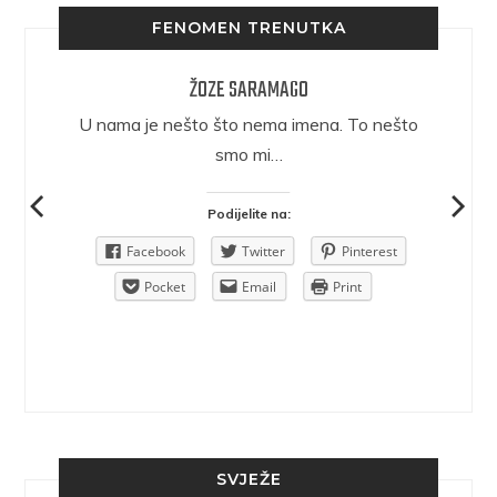
FENOMEN TRENUTKA
ŽOZE SARAMAGO
epričava
U nama je nešto što nema imena. To nešto
ra.
smo mi…
Podijelite na:
Pinterest
Facebook
Twitter
Pinterest
rint
Pocket
Email
Print
SVJEŽE