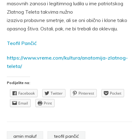
masovnih zanosa i legitimnog ludila u ime patriotskog
Zlatnog Teleta takvima nužno
izaziva probavne smetnje, ali se oni obično i klone tako
opasnog štiva. Ostali, pak, ne bi trebali da oklevaju.
Teofil Pančić
https://www.vreme.com/kultura/anatomija-zlatnog-
teleta/
Podijelite na:
Facebook
Twitter
Pinterest
Pocket
Email
Print
amin maluf
teofil pančić