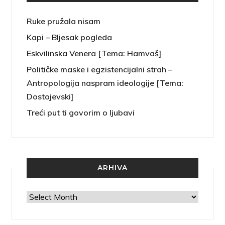
Ruke pružala nisam
Kapi – Bljesak pogleda
Eskvilinska Venera [Tema: Hamvaš]
Političke maske i egzistencijalni strah –
Antropologija naspram ideologije [Tema:
Dostojevski]
Treći put ti govorim o ljubavi
ARHIVA
Arhiva