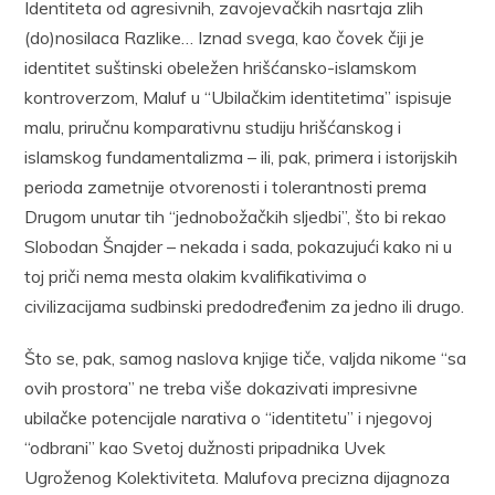
Identiteta od agresivnih, zavojevačkih nasrtaja zlih
(do)nosilaca Razlike… Iznad svega, kao čovek čiji je
identitet suštinski obeležen hrišćansko-islamskom
kontroverzom, Maluf u “Ubilačkim identitetima” ispisuje
malu, priručnu komparativnu studiju hrišćanskog i
islamskog fundamentalizma – ili, pak, primera i istorijskih
perioda zametnije otvorenosti i tolerantnosti prema
Drugom unutar tih “jednobožačkih sljedbi”, što bi rekao
Slobodan Šnajder – nekada i sada, pokazujući kako ni u
toj priči nema mesta olakim kvalifikativima o
civilizacijama sudbinski predodređenim za jedno ili drugo.
Što se, pak, samog naslova knjige tiče, valjda nikome “sa
ovih prostora” ne treba više dokazivati impresivne
ubilačke potencijale narativa o “identitetu” i njegovoj
“odbrani” kao Svetoj dužnosti pripadnika Uvek
Ugroženog Kolektiviteta. Malufova precizna dijagnoza