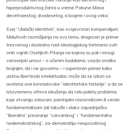
hiperproduktivnog žanra u vreme Pobune Masa
devetnaestog, dvadesetog, a bogme i ovog veka.
Esej “Ubilački identiteti”, kao svojevrstan kompendijum
Malufovih razmišljanja na ovu temu, dragocen je primer
trezvenog i dosledno nad-ideologijskog tretmana svih
onih vajnih Osetljivih Pitanja na kojima su pali i mnogi
vanserijski umovi – o učenim budalama, vazda onoliko
brojnijim, da i ne govorimo – i superioran primer kako
uistinu libertinski intelektualac može da se izbori sa
avetima one konradovske “identitetske histerije” a da se
istovremeno othrva iskušenju da celu paletu problema
koje otvaraju zatucani, parohijalni nacionalizam ili verski
fundamentalizam (ali takođe i olako zapadnjačko
“liberalno” preziranje “varvarskog” i “fundamentalno
nedemokratskog”, za-demokratiju-nesposobnog