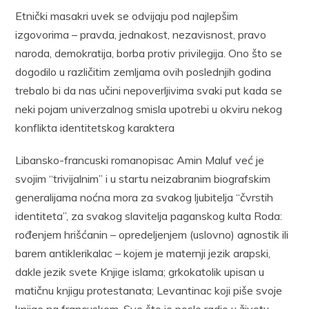
Etnički masakri uvek se odvijaju pod najlepšim
izgovorima – pravda, jednakost, nezavisnost, pravo
naroda, demokratija, borba protiv privilegija. Ono što se
dogodilo u različitim zemljama ovih poslednjih godina
trebalo bi da nas učini nepoverljivima svaki put kada se
neki pojam univerzalnog smisla upotrebi u okviru nekog
konflikta identitetskog karaktera
Libansko-francuski romanopisac Amin Maluf već je
svojim “trivijalnim” i u startu neizabranim biografskim
generalijama noćna mora za svakog ljubitelja “čvrstih
identiteta”, za svakog slavitelja paganskog kulta Roda:
rođenjem hrišćanin – opredeljenjem (uslovno) agnostik ili
barem antiklerikalac – kojem je maternji jezik arapski,
dakle jezik svete Knjige islama; grkokatolik upisan u
matičnu knjigu protestanata; Levantinac koji piše svoje