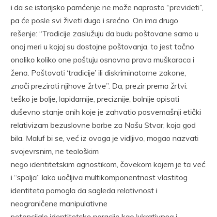
i da se istorijsko pamćenje ne može naprosto “prevideti”,
pa će posle svi živeti dugo i srećno. On ima drugo
rešenje: “Tradicije zaslužuju da budu poštovane samo u
onoj meri u kojoj su dostojne poštovanja, to jest tačno
onoliko koliko one poštuju osnovna prava muškaraca i
žena. Poštovati ‘tradicije’ ili diskriminatorne zakone,
znači prezirati njihove žrtve”. Da, prezir prema žrtvi:
teško je bolje, lapidarnije, preciznije, bolnije opisati
duševno stanje onih koje je zahvatio posvemašnji etički
relativizam bezuslovne borbe za Našu Stvar, koja god
bila. Maluf bi se, već iz ovoga je vidljivo, mogao nazvati
svojevrsnim, ne teološkim
nego identitetskim agnostikom, čovekom kojem je ta već
i “spolja” lako uočljiva multikomponentnost vlastitog
identiteta pomogla da sagleda relativnost i
neograničene manipulativne
potencijale identitetske naracije kao lukrativnog i