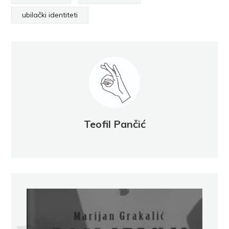
ubilački identiteti
Teofil Pančić