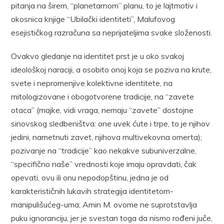
pitanja na širem, “planetarnom” planu, to je lajtmotiv i
okosnica knjige “Ubilački identiteti”, Malufovog
esejističkog razračuna sa neprijateljima svake složenosti.
Ovakvo gledanje na identitet prst je u oko svakoj
ideološkoj naraciji, a osobito onoj koja se poziva na krute,
svete i nepromenjive kolektivne identitete, na
mitologizovane i obogotvorene tradicije, na “zavete
otaca” (majke, vidi vraga, nemaju “zavete” dostojne
sinovskog sledbeništva: one uvek ćute i trpe, to je njihov
jedini, nametnuti zavet, njihova multivekovna omerta);
pozivanje na “tradicije” kao nekakve subuniverzalne,
“specifično naše” vrednosti koje imaju opravdati, čak
opevati, ovu ili onu nepodopštinu, jedna je od
karakterističnih lukavih strategija identitetom-
manipulišućeg-uma; Amin M. ovome ne suprotstavlja
puku ignoranciju, jer je svestan toga da nismo rođeni juče,