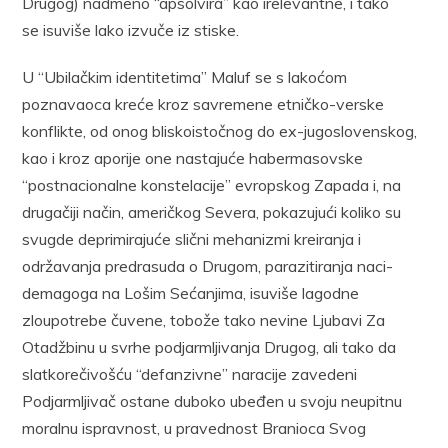
Drugog) nadmeno “apsolvira” kao irelevantne, i tako
se isuviše lako izvuče iz stiske.
U “Ubilačkim identitetima” Maluf se s lakoćom
poznavaoca kreće kroz savremene etničko-verske
konflikte, od onog bliskoistočnog do ex-jugoslovenskog,
kao i kroz aporije one nastajuće habermasovske
“postnacionalne konstelacije” evropskog Zapada i, na
drugačiji način, američkog Severa, pokazujući koliko su
svugde deprimirajuće slični mehanizmi kreiranja i
održavanja predrasuda o Drugom, parazitiranja naci-
demagoga na Lošim Sećanjima, isuviše lagodne
zloupotrebe čuvene, tobože tako nevine Ljubavi Za
Otadžbinu u svrhe podjarmljivanja Drugog, ali tako da
slatkorečivošću “defanzivne” naracije zavedeni
Podjarmljivač ostane duboko ubeđen u svoju neupitnu
moralnu ispravnost, u pravednost Branioca Svog