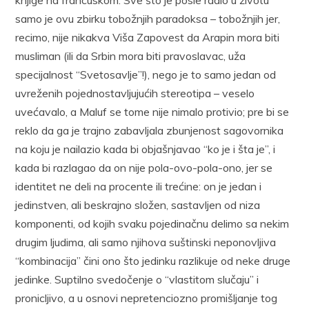
knjige na francuskom. Sve što je posle radio u životu
samo je ovu zbirku tobožnjih paradoksa – tobožnjih jer,
recimo, nije nikakva Viša Zapovest da Arapin mora biti
musliman (ili da Srbin mora biti pravoslavac, uža
specijalnost “Svetosavlje”!), nego je to samo jedan od
uvreženih pojednostavljujućih stereotipa – veselo
uvećavalo, a Maluf se tome nije nimalo protivio; pre bi se
reklo da ga je trajno zabavljala zbunjenost sagovornika
na koju je nailazio kada bi objašnjavao “ko je i šta je”, i
kada bi razlagao da on nije pola-ovo-pola-ono, jer se
identitet ne deli na procente ili trećine: on je jedan i
jedinstven, ali beskrajno složen, sastavljen od niza
komponenti, od kojih svaku pojedinačnu delimo sa nekim
drugim ljudima, ali samo njihova suštinski neponovljiva
“kombinacija” čini ono što jedinku razlikuje od neke druge
jedinke. Suptilno svedočenje o “vlastitom slučaju” i
pronicljivo, a u osnovi nepretenciozno promišljanje tog