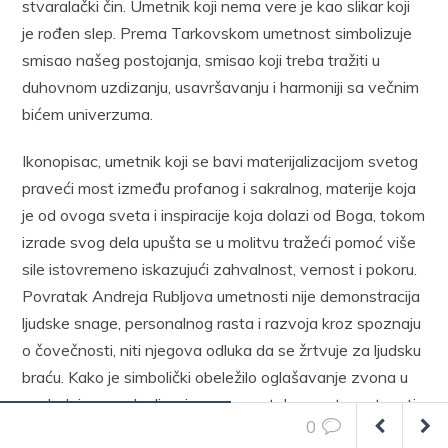
stvaralački čin. Umetnik koji nema vere je kao slikar koji
je rođen slep. Prema Tarkovskom umetnost simbolizuje
smisao našeg postojanja, smisao koji treba tražiti u
duhovnom uzdizanju, usavršavanju i harmoniji sa večnim
bićem univerzuma.
Ikonopisac, umetnik koji se bavi materijalizacijom svetog
praveći most između profanog i sakralnog, materije koja
je od ovoga sveta i inspiracije koja dolazi od Boga, tokom
izrade svog dela upušta se u molitvu tražeći pomoć više
sile istovremeno iskazujući zahvalnost, vernost i pokoru.
Povratak Andreja Rubljova umetnosti nije demonstracija
ljudske snage, personalnog rasta i razvoja kroz spoznaju
o čovečnosti, niti njegova odluka da se žrtvuje za ljudsku
braću. Kako je simbolički obeležilo oglašavanje zvona u
poslednjem poglavlju, njegov povratak na put umetnosti
0
je povratak Bogu, Njegova slava i glorifikacija, jer u očima