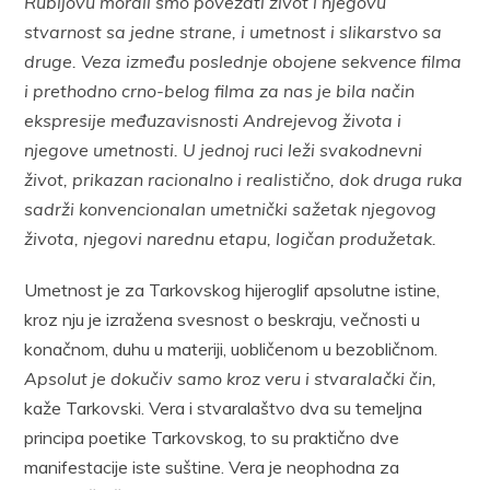
Rubljovu morali smo povezati život i njegovu
stvarnost sa jedne strane, i umetnost i slikarstvo sa
druge. Veza između poslednje obojene sekvence filma
i prethodno crno-belog filma za nas je bila način
ekspresije međuzavisnosti Andrejevog života i
njegove umetnosti. U jednoj ruci leži svakodnevni
život, prikazan racionalno i realistično, dok druga ruka
sadrži konvencionalan umetnički sažetak njegovog
života, njegovi narednu etapu, logičan produžetak.
Umetnost je za Tarkovskog hijeroglif apsolutne istine,
kroz nju je izražena svesnost o beskraju, večnosti u
konačnom, duhu u materiji, uobličenom u bezobličnom.
Apsolut je dokučiv samo kroz veru i stvaralački čin,
kaže Tarkovski. Vera i stvaralaštvo dva su temeljna
principa poetike Tarkovskog, to su praktično dve
manifestacije iste suštine. Vera je neophodna za