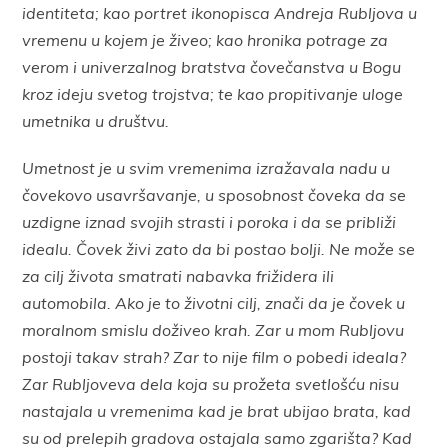
identiteta; kao portret ikonopisca Andreja Rubljova u
vremenu u kojem je živeo; kao hronika potrage za
verom i univerzalnog bratstva čovečanstva u Bogu
kroz ideju svetog trojstva; te kao propitivanje uloge
umetnika u društvu.
Umetnost je u svim vremenima izražavala nadu u
čovekovo usavršavanje, u sposobnost čoveka da se
uzdigne iznad svojih strasti i poroka i da se približi
idealu. Čovek živi zato da bi postao bolji. Ne može se
za cilj života smatrati nabavka frižidera ili
automobila. Ako je to životni cilj, znači da je čovek u
moralnom smislu doživeo krah. Zar u mom Rubljovu
postoji takav strah? Zar to nije film o pobedi ideala?
Zar Rubljoveva dela koja su prožeta svetlošću nisu
nastajala u vremenima kad je brat ubijao brata, kad
su od prelepih gradova ostajala samo zgarišta? Kad