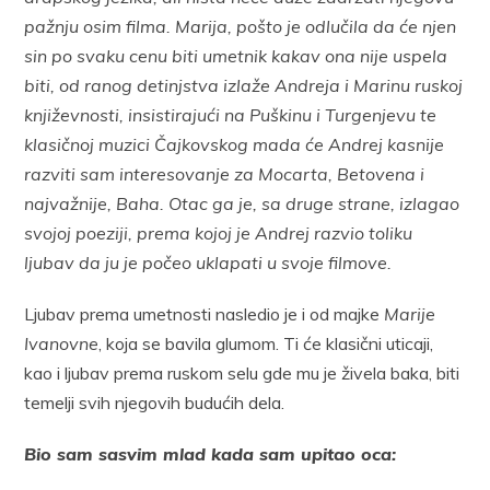
pažnju osim filma. Marija, pošto je odlučila da će njen
sin po svaku cenu biti umetnik kakav ona nije uspela
biti, od ranog detinjstva izlaže Andreja i Marinu ruskoj
književnosti, insistirajući na Puškinu i Turgenjevu te
klasičnoj muzici Čajkovskog mada će Andrej kasnije
razviti sam interesovanje za Mocarta, Betovena i
najvažnije, Baha. Otac ga je, sa druge strane, izlagao
svojoj poeziji, prema kojoj je Andrej razvio toliku
ljubav da ju je počeo uklapati u svoje filmove.
Ljubav prema umetnosti nasledio je i od majke
Marije
Ivanovne
, koja se bavila glumom. Ti će klasični uticaji,
kao i ljubav prema ruskom selu gde mu je živela baka, biti
temelji svih njegovih budućih dela.
Bio sam sasvim mlad kada sam upitao oca: