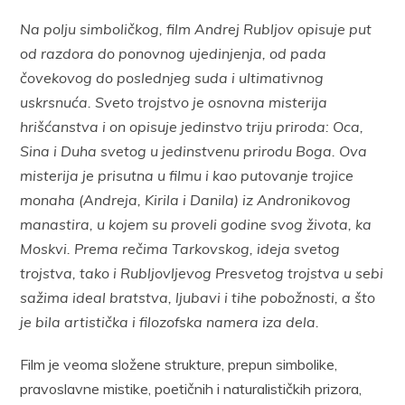
Na polju simboličkog, film Andrej Rubljov opisuje put
od razdora do ponovnog ujedinjenja, od pada
čovekovog do poslednjeg suda i ultimativnog
uskrsnuća. Sveto trojstvo je osnovna misterija
hrišćanstva i on opisuje jedinstvo triju priroda: Oca,
Sina i Duha svetog u jedinstvenu prirodu Boga. Ova
misterija je prisutna u filmu i kao putovanje trojice
monaha (Andreja, Kirila i Danila) iz Andronikovog
manastira, u kojem su proveli godine svog života, ka
Moskvi. Prema rečima Tarkovskog, ideja svetog
trojstva, tako i Rubljovljevog Presvetog trojstva u sebi
sažima ideal bratstva, ljubavi i tihe pobožnosti, a što
je bila artistička i filozofska namera iza dela.
Film je veoma složene strukture, prepun simbolike,
pravoslavne mistike, poetičnih i naturalističkih prizora,