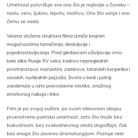
Umetnost potvrđuje sve ono što je najbolje u čoveku –
nadu, veru, ljubav, lepotu, molitvu. Ono što sanja i ono
čemu se nada.
Veoma složena struktura filma izmiče brojnim
mogućnostima tumačenja, deskripcije i
pojednostavljivanja. Pred gledaocem oživljavaju crno-
bele slike Rusije XV veka, kadrovi nepreglednih
prostranstava, manastira, zamkova, tatarskih konjanika i
seoskih, rustikalnih pejzaža, života u bedi i patnji,
zaodenute u ruho pravoslavne mistike, snažnog
emotivnog naboja i lirike.
Film je po svojoj suštini, po svom slikovnom sklopu,
prvenstveno poetska umetnost, zato što može bez
bukvalnosti, bez svakodnevnog sleda događaja, čak
bez onoga što zovemo dramaturgijom. Postoje neki