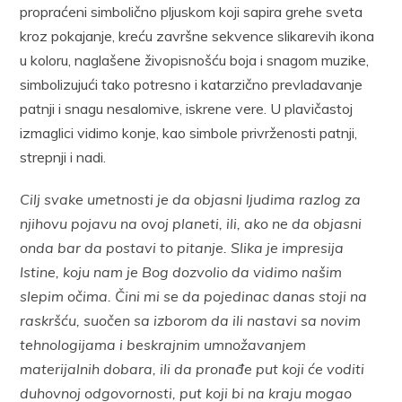
propraćeni simbolično pljuskom koji sapira grehe sveta
kroz pokajanje, kreću završne sekvence slikarevih ikona
u koloru, naglašene živopisnošću boja i snagom muzike,
simbolizujući tako potresno i katarzično prevladavanje
patnji i snagu nesalomive, iskrene vere. U plavičastoj
izmaglici vidimo konje, kao simbole privrženosti patnji,
strepnji i nadi.
Cilj svake umetnosti je da objasni ljudima razlog za
njihovu pojavu na ovoj planeti, ili, ako ne da objasni
onda bar da postavi to pitanje. Slika je impresija
Istine, koju nam je Bog dozvolio da vidimo našim
slepim očima. Čini mi se da pojedinac danas stoji na
raskršću, suočen sa izborom da ili nastavi sa novim
tehnologijama i beskrajnim umnožavanjem
materijalnih dobara, ili da pronađe put koji će voditi
duhovnoj odgovornosti, put koji bi na kraju mogao