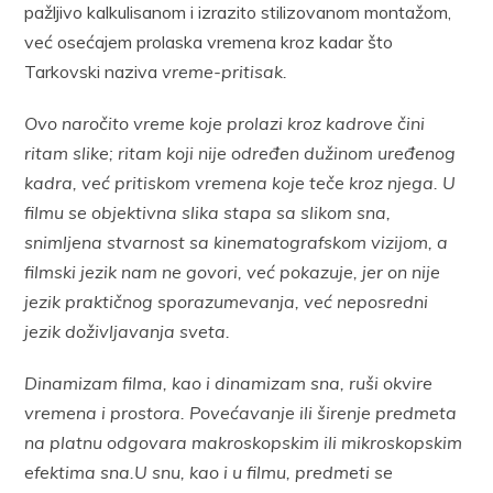
pažljivo kalkulisanom i izrazito stilizovanom montažom,
već osećajem prolaska vremena kroz kadar što
Tarkovski naziva
vreme-pritisak.
Ovo naročito vreme koje prolazi kroz kadrove čini
ritam slike; ritam koji nije određen dužinom uređenog
kadra, već pritiskom vremena koje teče kroz njega. U
filmu se objektivna slika stapa sa slikom sna,
snimljena stvarnost sa kinematografskom vizijom, a
filmski jezik nam ne govori, već pokazuje, jer on nije
jezik praktičnog sporazumevanja, već neposredni
jezik doživljavanja sveta.
Dinamizam filma, kao i dinamizam sna, ruši okvire
vremena i prostora. Povećavanje ili širenje predmeta
na platnu odgovara makroskopskim ili mikroskopskim
efektima sna.U snu, kao i u filmu, predmeti se