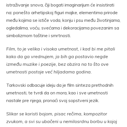
istraživanje snova, čiji bogati imaginarijum će insistirati
na: ponešto arhetipskoj figuri majke, elementima prirode
među kojima se ističe voda, konju i psu među životinjama,
ogledalima, voću, svećama i dekoracijama povezanim sa
simbolizmom taštine i smrtnosti.
Film, to je velika i visoka umetnost, i kad bi me pitali
kako da ga vrednujem, ja bih ga postavio negde
između muzike i poezije, bez obzira na to što ove
umetnosti postoje već hiljadama godina.
Tarkovski odbacuje ideju da je film sinteza prethodnih
umetnosti, te tvrdi da on mora, kao i sve umetnosti
nastale pre njega, pronaći svoj sopstveni jezik.
Slikar se koristi bojom, pisac rečima, kompozitor
zvukom, a svi su ubačeni u nemilosrdnu borbu u kojoj