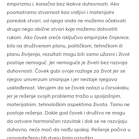
empirizmu i, konačno bez ikakve duhovnosti. Ako
posmatramo stvarnost kao vidljivi i materijalni
poredak stvari, od njega onda ne možemo očekivati
drugo nego obične stvari koje možemo dohvatiti
rukom. Ako čovek sreće isključivo empirijske činjenice,
bilo na društvenom planu, političkom, tehničkom ili
planu življenja, rezultati mogu biti samo užasni i život
postaje nemoguć. Jer nemoguće je živeti bez razvoja
duhovnosti. Čovek gubi svoje razloge za život jer se
njegov univerzum smanjuje i jer nestaje njegova
usklađenost. Verujem da se čovek nalazi u ćorsokaku,
jer je rešenje svojih problema tražio u spoljašnjim,
materijalnim, tehnološkim aspektima života. Tamo ne
postoje rešenja. Dokle god čovek i društvo ne mogu
da ostvare harmoničan razvitak i dok se ne razvijaju
duhovno, neće moći da nađu spokoj. Rešenje počiva u
uravnoteženju tih dveju linija razvitka.