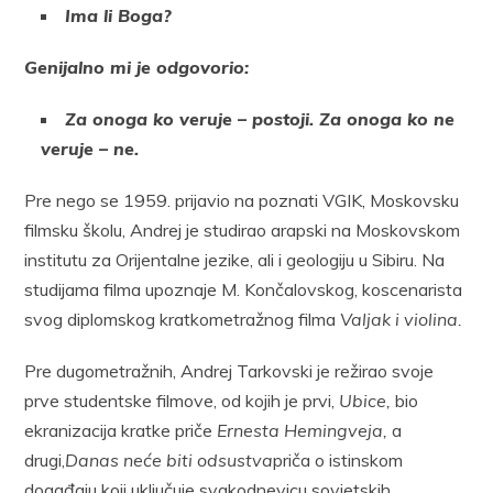
Ima li Boga?
Genijalno mi je odgovorio:
Za onoga ko veruje – postoji. Za onoga ko ne
veruje – ne.
Pre nego se 1959. prijavio na poznati VGIK, Moskovsku
filmsku školu, Andrej je studirao arapski na Moskovskom
institutu za Orijentalne jezike, ali i geologiju u Sibiru. Na
studijama filma upoznaje M. Končalovskog, koscenarista
svog diplomskog kratkometražnog filma
Valjak i violina.
Pre dugometražnih, Andrej Tarkovski je režirao svoje
prve studentske filmove, od kojih je prvi,
Ubice,
bio
ekranizacija kratke priče
Ernesta Hemingveja,
a
drugi,
Danas neće biti odsustva
priča o istinskom
događaju koji uključuje svakodnevicu sovjetskih