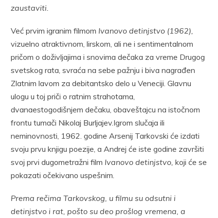
zaustaviti.
Već prvim igranim filmom
Ivanovo detinjstvo (1962),
vizuelno atraktivnom, lirskom, ali ne i sentimentalnom
pričom o doživljajima i snovima dečaka za vreme Drugog
svetskog rata, svraća na sebe pažnju i biva nagrađen
Zlatnim lavom za debitantsko delo u Veneciji. Glavnu
ulogu u toj priči o ratnim strahotama,
dvanaestogodišnjem dečaku, obaveštajcu na istočnom
frontu tumači Nikolaj Burljajev.Igrom slučaja ili
neminovnosti, 1962. godine Arsenij Tarkovski će izdati
svoju prvu knjigu poezije, a Andrej će iste godine završiti
svoj prvi dugometražni film
Ivanovo detinjstvo,
koji će se
pokazati očekivano uspešnim.
Prema rečima Tarkovskog, u filmu su odsutni i
detinjstvo i rat, pošto su deo prošlog vremena, a