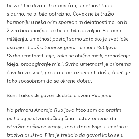
bi svet bio divan i harmoničan, umetnost tada,
sigurno, ne bi bila potrebna. Čovek ne bi tražio
harmoniju u nekakvim sporednim delatnostima, on bi
živeo harmonično i to bi mu bilo dovoljno. Po mom
mišljenju, umetnost postoji samo zato što je svet loše
ustrojen. I baš o tome se govori u mom Rubljovu.
Svrha umetnosti nije, kako se obično misli, prenošenje
ideja, propagiranje misli. Svrha umetnosti je priprema
čoveka za smrt, preorati mu, uznemiriti dušu, čineći je
tako sposobnom da se okrene dobru
.
Sam Tarkovski govori sledeće o svom
Rubljovu:
Na primeru Andreja Rubljova hteo sam da pratim
psihologiju stvaralačkog čina i, istovremeno, da
istražim duševno stanje, kao i stanje koje u umetniku
izaziva društvo. Film je trebalo da govori kako se u