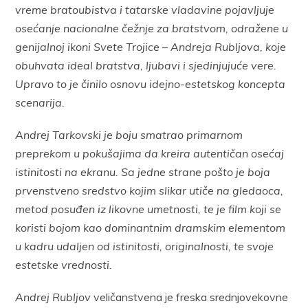
vreme bratoubistva i tatarske vladavine pojavljuje
osećanje nacionalne čežnje za bratstvom, odražene u
genijalnoj ikoni Svete Trojice – Andreja Rubljova, koje
obuhvata ideal bratstva, ljubavi i sjedinjujuće vere.
Upravo to je činilo osnovu idejno-estetskog koncepta
scenarija.
Andrej Tarkovski je boju smatrao primarnom
preprekom u pokušajima da kreira autentičan osećaj
istinitosti na ekranu. Sa jedne strane pošto je boja
prvenstveno sredstvo kojim slikar utiče na gledaoca,
metod posuđen iz likovne umetnosti, te je film koji se
koristi bojom kao dominantnim dramskim elementom
u kadru udaljen od istinitosti, originalnosti, te svoje
estetske vrednosti.
Andrej Rubljov
veličanstvena je freska srednjovekovne