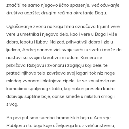
značiti ne samo njegovo lično spasenje, već očuvanje
društva uopšte; drugim rečima okretanje Bogu.
Oglašavanje zvona na kraju filma označava trijumf vere:
vere u umetnika i njegovo delo, kao i vere u Boga i više
dobro, lepotu i ljubav. Najzad, prihvativši dobro i zlo u
ljudima, Andrej nanovo vidi svoju svrhu u svetu i može da
nastavi sa svojim kreativnim radom. Kamera se
približava Rubljovu i zvonaru i zagrljaju koji dele, te
prateći njihova tela završava svoj lagani tok niz noge
mladog zvonara i blatnjave cipele, te se zaustavlja na
komadima spaljenog stabla, koji nakon preseka kadra
dobivaju suptilne boje, obrise smeđe u miksturi crnog i
sivog.
Po prvi put smo svedoci hromatskih boja u
Andreju
Rubljovu
i to boja koje oživljavaju kroz veličanstvena,