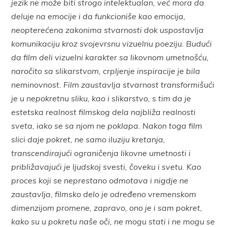
jezik ne može biti strogo intelektualan, već mora da
deluje na emocije i da funkcioniše kao emocija,
neopterećena zakonima stvarnosti dok uspostavlja
komunikaciju kroz svojevrsnu vizuelnu poeziju. Budući
da film deli vizuelni karakter sa likovnom umetnošću,
naročito sa slikarstvom, crpljenje inspiracije je bila
neminovnost. Film zaustavlja stvarnost transformišući
je u nepokretnu sliku, kao i slikarstvo, s tim da je
estetska realnost filmskog dela najbliža realnosti
sveta, iako se sa njom ne poklapa. Nakon toga film
slici daje pokret, ne samo iluziju kretanja,
transcendirajući ograničenja likovne umetnosti i
približavajući je ljudskoj svesti, čoveku i svetu. Kao
proces koji se neprestano odmotava i nigdje ne
zaustavlja, filmsko delo je određeno vremenskom
dimenzijom promene, zapravo, ono je i sam pokret,
kako su u pokretu naše oči, ne mogu stati i ne mogu se