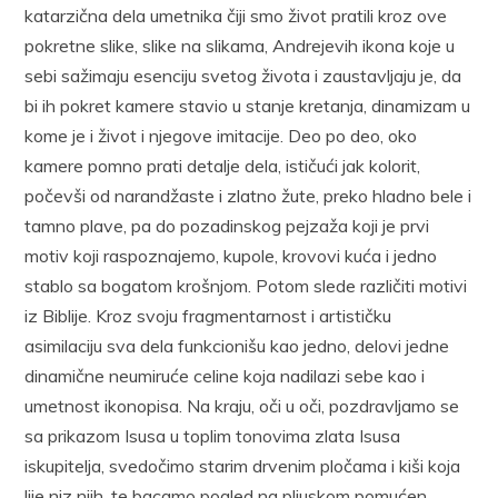
katarzična dela umetnika čiji smo život pratili kroz ove
pokretne slike, slike na slikama, Andrejevih ikona koje u
sebi sažimaju esenciju svetog života i zaustavljaju je, da
bi ih pokret kamere stavio u stanje kretanja, dinamizam u
kome je i život i njegove imitacije. Deo po deo, oko
kamere pomno prati detalje dela, ističući jak kolorit,
počevši od narandžaste i zlatno žute, preko hladno bele i
tamno plave, pa do pozadinskog pejzaža koji je prvi
motiv koji raspoznajemo, kupole, krovovi kuća i jedno
stablo sa bogatom krošnjom. Potom slede različiti motivi
iz Biblije. Kroz svoju fragmentarnost i artističku
asimilaciju sva dela funkcionišu kao jedno, delovi jedne
dinamične neumiruće celine koja nadilazi sebe kao i
umetnost ikonopisa. Na kraju, oči u oči, pozdravljamo se
sa prikazom Isusa u toplim tonovima zlata Isusa
iskupitelja, svedočimo starim drvenim pločama i kiši koja
lije niz njih, te bacamo pogled na pljuskom pomućen