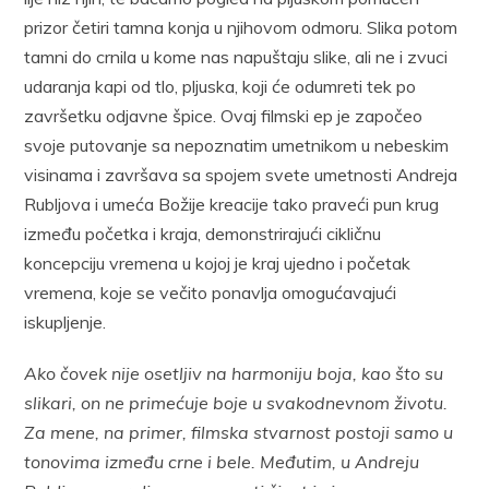
prizor četiri tamna konja u njihovom odmoru. Slika potom
tamni do crnila u kome nas napuštaju slike, ali ne i zvuci
udaranja kapi od tlo, pljuska, koji će odumreti tek po
završetku odjavne špice. Ovaj filmski ep je započeo
svoje putovanje sa nepoznatim umetnikom u nebeskim
visinama i završava sa spojem svete umetnosti Andreja
Rubljova i umeća Božije kreacije tako praveći pun krug
između početka i kraja, demonstrirajući cikličnu
koncepciju vremena u kojoj je kraj ujedno i početak
vremena, koje se večito ponavlja omogućavajući
iskupljenje.
Ako čovek nije osetljiv na harmoniju boja, kao što su
slikari, on ne primećuje boje u svakodnevnom životu.
Za mene, na primer, filmska stvarnost postoji samo u
tonovima između crne i bele. Međutim, u Andreju