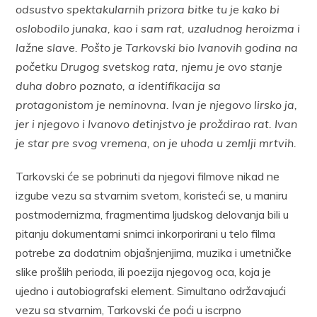
odsustvo spektakularnih prizora bitke tu je kako bi
oslobodilo junaka, kao i sam rat, uzaludnog heroizma i
lažne slave. Pošto je Tarkovski bio Ivanovih godina na
početku Drugog svetskog rata, njemu je ovo stanje
duha dobro poznato, a identifikacija sa
protagonistom je neminovna. Ivan je njegovo lirsko ja,
jer i njegovo i Ivanovo detinjstvo je proždirao rat. Ivan
je star pre svog vremena, on je uhoda u zemlji mrtvih.
Tarkovski će se pobrinuti da njegovi filmove nikad ne
izgube vezu sa stvarnim svetom, koristeći se, u maniru
postmodernizma, fragmentima ljudskog delovanja bili u
pitanju dokumentarni snimci inkorporirani u telo filma
potrebe za dodatnim objašnjenjima, muzika i umetničke
slike prošlih perioda, ili poezija njegovog oca, koja je
ujedno i autobiografski element. Simultano održavajući
vezu sa stvarnim, Tarkovski će poći u iscrpno