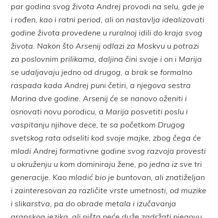
par godina svog života Andrej provodi na selu, gde je
i rođen, kao i ratni period, ali on nastavlja idealizovati
godine života provedene u ruralnoj idili do kraja svog
života. Nakon što Arsenij odlazi za Moskvu u potrazi
za poslovnim prilikama, daljina čini svoje i on i Marija
se udaljavaju jedno od drugog, a brak se formalno
raspada kada Andrej puni četiri, a njegova sestra
Marina dve godine. Arsenij će se nanovo oženiti i
osnovati novu porodicu, a Marija posvetiti poslu i
vaspitanju njihove dece, te sa početkom Drugog
svetskog rata odseliti kod svoje majke, zbog čega će
mladi Andrej formativne godine svog razvoja provesti
u okruženju u kom dominiraju žene, po jedna iz sve tri
generacije. Kao mladić bio je buntovan, ali znatiželjan
i zainteresovan za različite vrste umetnosti, od muzike
i slikarstva, pa do obrade metala i izučavanja
arapskog jezika, ali ništa neće duže zadržati njegovu