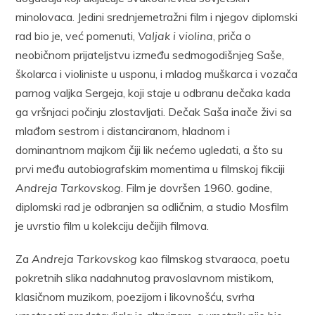
minolovaca. Jedini srednjemetražni film i njegov diplomski
rad bio je, već pomenuti,
Valjak i violina
, priča o
neobičnom prijateljstvu između sedmogodišnjeg Saše,
školarca i violiniste u usponu, i mladog muškarca i vozača
parnog valjka Sergeja, koji staje u odbranu dečaka kada
ga vršnjaci počinju zlostavljati. Dečak Saša inače živi sa
mlađom sestrom i distanciranom, hladnom i
dominantnom majkom čiji lik nećemo ugledati, a što su
prvi među autobiografskim momentima u filmskoj fikciji
Andreja Tarkovskog
. Film je dovršen 1960. godine,
diplomski rad je odbranjen sa odličnim, a studio Mosfilm
je uvrstio film u kolekciju dečijih filmova.
Za
Andreja Tarkovskog
kao filmskog stvaraoca, poetu
pokretnih slika nadahnutog pravoslavnom mistikom,
klasičnom muzikom, poezijom i likovnošću, svrha