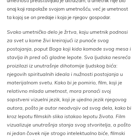
umetnosti predstavljala je altruizam, a umetnik nije bio
onaj koji raspolaže svojom umetnošću, već je umetnost
ta kojoj se on predaje i koja je njegov gospodar.
Svako umetničko delo je žrtva, koju umetnik podnosi
za svet u kome živi kreirajući iz punoće svog
postojanja, poput Boga koji kida komade svog mesa i
stavlja ih pred oči gladne lepote. Sva ljudska nesreća
proizilazi iz unutrašnje dihotomije ljudskog bića:
njegovih spiritualnih ideala i nužnosti postojanja u
materijalnom svetu. Kako bi je pomirio, film, koji je
relativno mlada umetnost, mora pronaći svoj
sopstveni vizuelni jezik, koji je ujedno jezik njegovog
autora, pošto je autor neodvojiv od svog dela, kako bi
kroz lepotu filmskih slika istakao lepotu života. Film
vizualizuje unutrašnja stanja svog stvoritelja, a pošto
ni jedan čovek nije strogo intelektualno biće, filmski