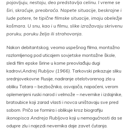
pojavljuju, nestaju, deo predstavlja celinu. I vreme se
širi, skraćuje, preobraća. Napete situacije, beskrajne i
lude potere, te tipične filmske situacije, imaju obeležje
košmara. U snu, kao i u filmu, slike izražavaju skrivenu
poruku, poruku želja ili strahovanja.
Nakon debitantskog, veoma uspešnog filma, montažno
razlomljenog pod uticajem sovjetske montažne škole,
sledi film epske širine u kome preovlađuju dugi
kadrovi,
Andrej Rubljov (1966)
. Tarkovski prikazuje sliku
srednjovekovne Rusije, nadiranje otelotvorenog zla u
obliku Tatara – bezbožnika, osvajača, napaćeni, verom
oplemenjeni ruski narod i velmože – nevernike i izdajnike,
bratoubice koji zarad vlasti i novca uništavaju sve pred
sobom. Priča se formira i oblikuje kroz biografiju
ikonopisca Andreja Rubljova
koji u nemogućnosti da se
odupre zlu i najezdi nevernika daje zavet ćutanja.