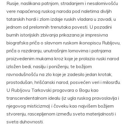
Rusije, naslikana patnjom, stradanjem i nesalomivošću
vere napaćenog ruskog naroda pod naletima divljih
tatarskih hordi i zlom izdaje ruskih vladara u zavadi, u
jednom od prelomnih trenutaka povesti. U pozadini
burnih istorijskih zbivanja prikazana je impresivna
biografska priča o slavnom ruskom ikonopiscu Rubljovu,
priča o razdiranju, unutrašnjim lomovima i patnjama
proizvedenim mukama kroz koje je prolazio ruski narod
izložen bedi, nasilju i poniženju, te božijom
ravnodušnošću na zlo koje je zadesilo jedan krotak,
prostodušan, hrišćanski narod, posvećen veri i milosrđu.
U
Rubljovu
Tarkovski progovara o Bogu kao
transcendentalnom idealu (iz ugla ruskog pravoslavlja i
njegovog misticizma) i čoveku kao najvišem božijem
stvorenju, rascepljenom između sveta materijalnosti i
sveta duhovnosti.