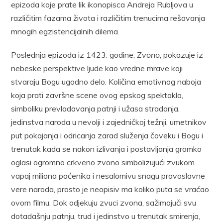
epizoda koje prate lik ikonopisca Andreja Rubljova u
različitim fazama života i različitim trenucima rešavanja
mnogih egzistencijalnih dilema.
Poslednja epizoda iz 1423. godine,
Zvono
, pokazuje iz
nebeske perspektive ljude kao vredne mrave koji
stvaraju Bogu ugodno delo. Količina emotivnog naboja
koja prati završne scene ovog epskog spektakla,
simboliku prevladavanja patnji i užasa stradanja,
jedinstva naroda u nevolji i zajedničkoj težnji, umetnikov
put pokajanja i odricanja zarad služenja čoveku i Bogu i
trenutak kada se nakon izlivanja i postavljanja gromko
oglasi ogromno crkveno zvono simbolizujući zvukom
vapaj miliona paćenika i nesalomivu snagu pravoslavne
vere naroda, prosto je neopisiv ma koliko puta se vraćao
ovom filmu. Dok odjekuju zvuci zvona, sažimajuči svu
dotadašnju patnju, trud i jedinstvo u trenutak smirenja,