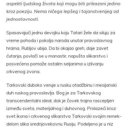
aspekti ljudskog života koji mogu biti prikazani jedino
kroz poeziju. Nema ničega lepšeg i tajanstvenijeg od
jednostavnosti.
Spasavajući jednu devojku koju Tatari žele da siluju za
vreme pohoda i pokolja naroda unutar pravoslavnog
hrama, Rubljov ubija. Da bi okajao greh, daje zavet
ćutanja, povlači se u manastir, napušta slikarstvo i
posvećeno pomaže ostalim seljanima u izlivanju
crkvenog zvona.
Tarkovski duboko veruje u rusku otadžbinu i mesijanski
duh ruskog pravoslavlja. Bog je za Tarkovskog
transcendentalni ideal, dok je čovek trajno rascepljen
između sveta, materijalnog i duhovnog. Prolazeći kroz
svet ikona i crkvenog slikarstva Tarkovski svojim remek-
delom slika srednjovekovnu Rusiju. Podeljeno je u niz