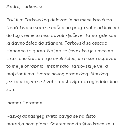
Andrej Tarkovski
Prvi film Tarkovskog delovao je na mene kao čudo.
Neočekivano sam se našao na pragu sobe od koje mi
do tog vremena nisu davali ključeve. Tamo, gde sam
ja davno želeo da stignem, Tarkovski se osećao
slobodno i sigurno. Našao se čovek koji je umeo da
izrazi ono što sam i ja uvek želeo, ali nisam uspevao –
to me je ohrabrilo i inspirisalo. Tarkovski je veliki
majstor filma, tvorac novog organskog, filmskog
jezika u kojem se život predstavlja kao ogledalo, kao
san.
Ingmar Bergman
Razvoj današnjeg sveta odvija se na čisto
materijalnom planu. Savremeno društvo kreće se u