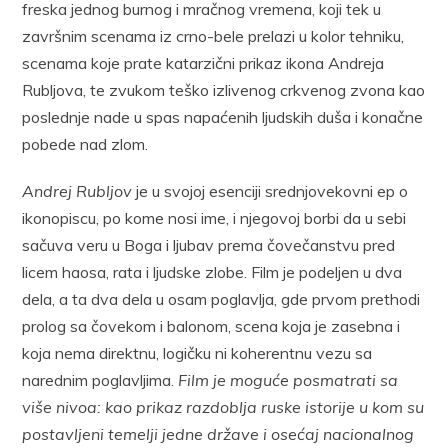
freska jednog burnog i mračnog vremena, koji tek u
završnim scenama iz crno-bele prelazi u kolor tehniku,
scenama koje prate katarzični prikaz ikona Andreja
Rubljova, te zvukom teško izlivenog crkvenog zvona kao
poslednje nade u spas napaćenih ljudskih duša i konačne
pobede nad zlom.
Andrej Rubljov
je u svojoj esenciji srednjovekovni ep o
ikonopiscu, po kome nosi ime, i njegovoj borbi da u sebi
sačuva veru u Boga i ljubav prema čovečanstvu pred
licem haosa, rata i ljudske zlobe. Film je podeljen u dva
dela, a ta dva dela u osam poglavlja, gde prvom prethodi
prolog sa čovekom i balonom, scena koja je zasebna i
koja nema direktnu, logičku ni koherentnu vezu sa
narednim poglavljima.
Film je moguće posmatrati sa
više nivoa: kao prikaz razdoblja ruske istorije u kom su
postavljeni temelji jedne države i osećaj nacionalnog