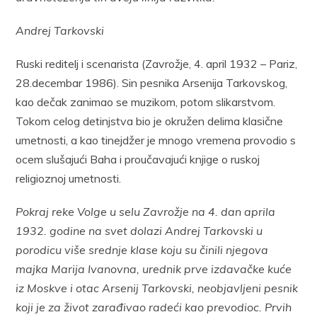
Andrej Tarkovski
Ruski reditelj i scenarista (Zavrožje, 4. april 1932 – Pariz,
28.decembar 1986). Sin pesnika Arsenija Tarkovskog,
kao dečak zanimao se muzikom, potom slikarstvom.
Tokom celog detinjstva bio je okružen delima klasične
umetnosti, a kao tinejdžer je mnogo vremena provodio s
ocem slušajući Baha i proučavajući knjige o ruskoj
religioznoj umetnosti.
Pokraj reke Volge u selu Zavrožje na 4. dan aprila
1932. godine na svet dolazi Andrej Tarkovski u
porodicu više srednje klase koju su činili njegova
majka Marija Ivanovna, urednik prve izdavačke kuće
iz Moskve i otac Arsenij Tarkovski, neobjavljeni pesnik
koji je za život zarađivao radeći kao prevodioc. Prvih