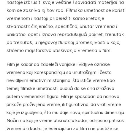
nastoje izbrusiti svoje veštine i savladati materijal na
kom se zasniva njihov rad. Filmska umetnost se koristi
vremenom i nastoji pribeležiti samo kretanje
stvarnosti: činjenično, specifično, unutar vremena i
unikatno, opet i iznova reprodukujući pokret, trenutak
po trenutak, u njegovoj fluidnoj promenjivosti u kojoj
stičemo majstorstvo utiskivanja vremena u film.
Film je kadar da zabeleži vanjske i vidljive oznake
vremena koji korespondiraju sa unutrašnjim i često
nevidljivim emotivnim stanjima, što ističe vreme kao
temelj filmske umetnosti, budući da se ona izražava
putem vremenskih figura. Film je sposoban da nanovo
prikaže proživljeno vreme, ili figurativno, da vrati vreme
koje je izgubljeno, što mu daje novu, spiritualnu dimenziju.
Način na koji je vreme utisnuto u kadar, odnosno pritisak
vremena u kadru, je esencijalan za film i ne postiže se