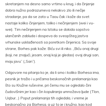
skretanjem na desno samo vrtimo u krug, i da činjenje
dobra nužno podrazumeva nekakvo zlo ili nečije
stradanje, pa da se zato u Taou čak i kaže da svet
nastaje koliko činjenjem, toliko i nečinjenjem (wei i vu-
wei). Tim nečinjenjem na Istoku se dokida sopstvo
ulančanih zabluda i dospeva do sveopšteg jastva
vrhunske usklađenosti sa poretkom činjenica. Sa svoje
strane, Borhes pak kaže: Biću svi ili niko. „Biću onaj drugi
(koji, ne znajući, jesam, onaj koji je gledao) ovaj drugi san,
moju javu” („San”).
Odgovore na pitanja ko je, da li smo i koliko Borhesa ima,
pesnik je tražio i u pričama beskonačnih prelamanja kao
što su Kružne ruševine, pri čemu mu se ogledalo čini
čudovišnim jer kao i čin kopuliranja umnožava ljude (Tlon,
Uqbur…) Poput prelamanja tih ogledala, i vreme je
beskonačno za Borhesa, a uz to je i kružno, kao kod