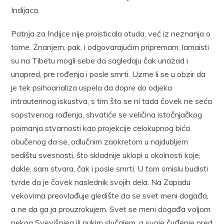
Indijaca.
Patnja za Indijce nije proisticala otuda, već iz neznanja o
tome. Znanjem, pak, i odgovarajućim pripremam, lamaisti
su na Tibetu mogli sebe da sagledaju čak unazad i
unapred, pre rođenja i posle smrti. Uzme li se u obzir da
je tek psihoanaliza uspela da dopre do odjeka
intrauterinog iskustva, s tim što se ni tada čovek ne seća
sopstvenog rođenja, shvatiće se veličina istočnjačkog
poimanja stvarnosti kao projekcije celokupnog bića
obučenog da se, odlučnim zaokretom u najdubljem
sedištu svesnosti, što skladnije uklopi u okolnosti koje,
dakle, sam stvara, čak i posle smrti. U tom smislu budisti
tvrde da je čovek naslednik svojih dela. Na Zapadu
vekovima preovlađuje gledište da se svet meni događa,
a ne da ga ja prouzrokujem. Svet se meni događa voljom
nekog Svevišnjeg ili pukim slučajem, a svoje čuđenje pred