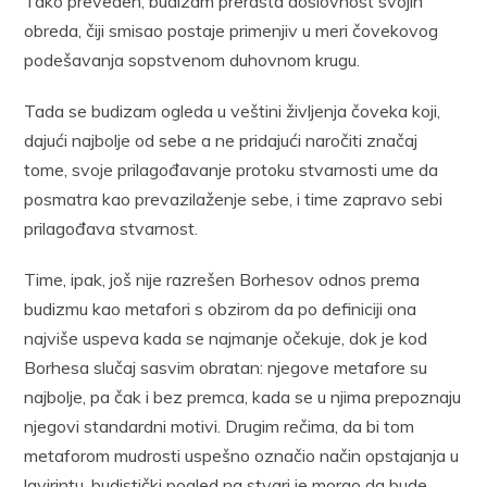
Tako preveden, budizam prerasta doslovnost svojih
obreda, čiji smisao postaje primenjiv u meri čovekovog
podešavanja sopstvenom duhovnom krugu.
Tada se budizam ogleda u veštini življenja čoveka koji,
dajući najbolje od sebe a ne pridajući naročiti značaj
tome, svoje prilagođavanje protoku stvarnosti ume da
posmatra kao prevazilaženje sebe, i time zapravo sebi
prilagođava stvarnost.
Time, ipak, još nije razrešen Borhesov odnos prema
budizmu kao metafori s obzirom da po definiciji ona
najviše uspeva kada se najmanje očekuje, dok je kod
Borhesa slučaj sasvim obratan: njegove metafore su
najbolje, pa čak i bez premca, kada se u njima prepoznaju
njegovi standardni motivi. Drugim rečima, da bi tom
metaforom mudrosti uspešno označio način opstajanja u
lavirintu, budistički pogled na stvari je morao da bude