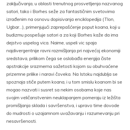
zaključivanja, u oblasti trenutnog prosvetljenja nazvanog
satori, tako i Borhes seže za fantastičnim svetovima
izrađenim na osnovu dopisivanja enciklopedija (Tlon,
Ugbar…), primenjujući zaprepašćenje poput koana, koji u
budizmu pospešuje satori a za koji Borhes kaže da ima
dejstvo uspelog vica. Naime, uspeli vic spaja
najdivergentnije ravni razmišljanja pri najvećoj ekonomiji
sredstava, prilikom čega se oslobađa energija čiste
apstrakcije srazmerna sažetosti kojom su obuhvaćene
prizemne prilike i naravi čoveka. Na Istoku najdublja se
spoznaja stiče putem koana, i u tom smislu koanom bi se
mogao nazvati i susret sa nekim osobama koje nas
svojim veličanstvenim neuklapanjem pomeraju iz ležišta
promišljanja sklada i savršenstva, i upravo time dovode
do mudrosti o uzajamnom uvažavanju i razumevanju pri
nesavršenosti.