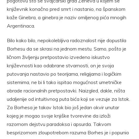
pogotovu što se švajcarski grad Ženeva u kojem se
književnik konačno pred smrt i nastanio, na španskom
kaže Ginebra, a ginebra je naziv omiljenog pića mnogih
Argentinaca.
Bilo kako bilo, nepokolebljiva radoznalost nije dopustila
Borhesu da se skrasi na jednom mestu. Samo, pošto je
ličnom življenju pretpostavio izvedeno iskustvo
književnosti kao odabrane stvarnosti, on je svoja
putovanja nastavio po teorijama, religijama i logičkim
sistemima, ne bi li tako ispitao mogućnost umetničke
obrade racionalnih pretpostavki. Naizgled, dakle, ništa
udaljenije od intuitivnog puta bića koji se vezuje za Istok.
Za Borhesa je takav Istok bio još jedan okvir unutar
kojeg je mogao svoje knjiške tvorevine da izloži
razornom dejstvu paradoksa i apsurda. Takvom
besprizornom zloupotrebom razuma Borhes je i popunio