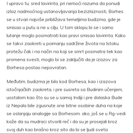
I upravo tu, sred lavirinta, pri nemoći razuma da ponudi
izlaz nadmoćnog ustanovljavanja bezizlaznosti, Borhes
se u stvari najviše približava temeljima budizma, gde je
smisao u putu a ne u cilju. U tom sklopu bi se i samo
lutanje moglo posmatrati kao pravi smisao lavirinta. Kako
se takvi zaokreti u poimanju sadržine života na Istoku
protežu čak i na način na koji se smrt posmatra tek kao
promena svesti, moglo bi se zaključiti da je izazov za
Borhesa postao nepovratan.
Međutim, budizma je bilo kod Borhesa, kao i izazova
istočnjačkih zaokreta, i pre susreta sa Budinim učenjem,
uostalom kao što su se u samoj Indiji i pre dolaska Bude
iz Nepala bile zgusnute one bitne osobine duha na koje
se oslanjaju analogije sa Borhesom. ako, još se u Rg-vedi
kaže da su mudraci stvorili reč i da su je prosejali kroz
svoj duh kao brašno kroz sito da bi se ljudi sveta