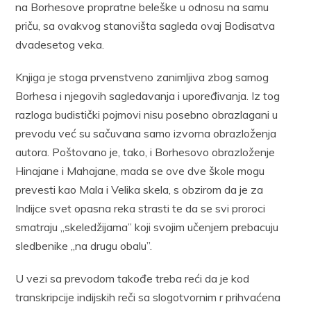
na Borhesove propratne beleške u odnosu na samu
priču, sa ovakvog stanovišta sagleda ovaj Bodisatva
dvadesetog veka.
Knjiga je stoga prvenstveno zanimljiva zbog samog
Borhesa i njegovih sagledavanja i upoređivanja. Iz tog
razloga budistički pojmovi nisu posebno obrazlagani u
prevodu već su sačuvana samo izvorna obrazloženja
autora. Poštovano je, tako, i Borhesovo obrazloženje
Hinajane i Mahajane, mada se ove dve škole mogu
prevesti kao Mala i Velika skela, s obzirom da je za
Indijce svet opasna reka strasti te da se svi proroci
smatraju „skeledžijama” koji svojim učenjem prebacuju
sledbenike „na drugu obalu”.
U vezi sa prevodom takođe treba reći da je kod
transkripcije indijskih reči sa slogotvornim r prihvaćena