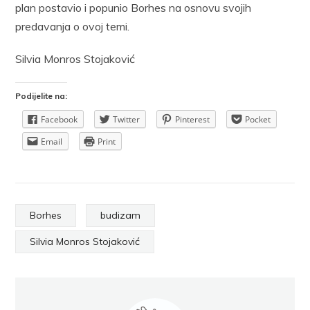
plan postavio i popunio Borhes na osnovu svojih
predavanja o ovoj temi.
Silvia Monros Stojaković
Podijelite na:
Facebook
Twitter
Pinterest
Pocket
Email
Print
Borhes
budizam
Silvia Monros Stojaković