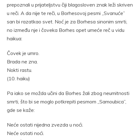
prepoznali u prijateljstvu čiji blagosloven znak leži skriven
u reči. A da nije te reči, u Borhesovoj pesmi „Svanuće”
san bi razatkao svet. Noć je za Borhesa sinonim smrti,
no između nje i čoveka Borhes opet umeće reč u vidu
haikua:
Čovek je umro.
Brada ne zna.
Nokti rastu.
(10. haiku)
Pa iako se možda učini da Borhes žali zbog neumitnosti
smrti, što bi se moglo potkrepiti pesmom „Samoubica”,
gde se kaže:
Neće ostati nijedna zvezda u noći.
Neće ostati noći.