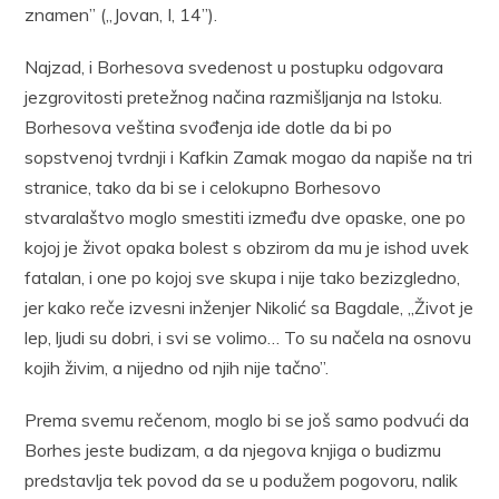
znamen” („Jovan, I, 14”).
Najzad, i Borhesova svedenost u postupku odgovara
jezgrovitosti pretežnog načina razmišljanja na Istoku.
Borhesova veština svođenja ide dotle da bi po
sopstvenoj tvrdnji i Kafkin Zamak mogao da napiše na tri
stranice, tako da bi se i celokupno Borhesovo
stvaralaštvo moglo smestiti između dve opaske, one po
kojoj je život opaka bolest s obzirom da mu je ishod uvek
fatalan, i one po kojoj sve skupa i nije tako bezizgledno,
jer kako reče izvesni inženjer Nikolić sa Bagdale, „Život je
lep, ljudi su dobri, i svi se volimo… To su načela na osnovu
kojih živim, a nijedno od njih nije tačno”.
Prema svemu rečenom, moglo bi se još samo podvući da
Borhes jeste budizam, a da njegova knjiga o budizmu
predstavlja tek povod da se u podužem pogovoru, nalik