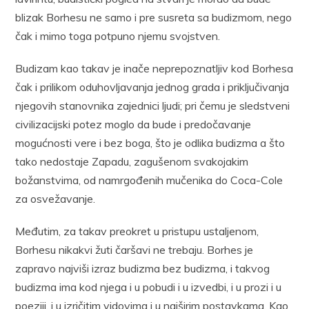
blizak Borhesu ne samo i pre susreta sa budizmom, nego
čak i mimo toga potpuno njemu svojstven.
Budizam kao takav je inače neprepoznatljiv kod Borhesa
čak i prilikom oduhovljavanja jednog grada i priključivanja
njegovih stanovnika zajednici ljudi; pri čemu je sledstveni
civilizacijski potez moglo da bude i predočavanje
mogućnosti vere i bez boga, što je odlika budizma a što
tako nedostaje Zapadu, zagušenom svakojakim
božanstvima, od namrgođenih mučenika do Coca-Cole
za osvežavanje.
Međutim, za takav preokret u pristupu ustaljenom,
Borhesu nikakvi žuti čaršavi ne trebaju. Borhes je
zapravo najviši izraz budizma bez budizma, i takvog
budizma ima kod njega i u pobudi i u izvedbi, i u prozi i u
poeziji, i u izričitim vidovima i u najširim postavkama. Kao