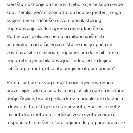
središtu, saznanje da će nam Nebo, koje će sada i ovde
kao i Zemlja, večito izmicati, a da hod po periferiji kruga
svojom beskonačnošću stvara utisak stalnog
napredovanja, ali da napretka nema, kao što u
Borhesovoj biblioteci nema ni miliona uništenih
primeraka, a ni ta činjenica ništa ne menja: priča se
završava sitno složenom napomenom da je biblioteka
nepotrebna jer bi bila dovoljna i jedna jedina knjiga
„običnog formata, otisnuta borgisom ili garmondom”.
Pritom, put do takvog središta nije ni jednostavan ni
pravolinijski, bilo da se odvija na pločniku gde su iscrtane
dečije školice, bilo da prolazi kroz mandale, bilo da zadire
u lavirinte. Kao što je takođe poznato, Borhes je motiv
lavirinta kao metaforu nedokučivosti sveta varirao u
rasponu od zamršenih šara jaguara do potpune praznine.