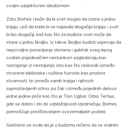
svojim subjektivnim idealizmom.
Zato Borhes i kaže da bi svet mogao da stane u jednu
knjigu, i još da kada bi se napisala drugačija knjiga, i svet
bi bio drugačiji, baš kao što za budiste svet može da
stane u jednu školjku. Iz takve školjke budisti uspevaju da
nepovoljno ponavljanje obmana i gubitak sveg lepog
svakim pojedinačnim nestankom sagledavaju kao
nastajanje iz nestajanja, isto kao što raskorak između
stvorene biblioteke i suštine fusnote kao prodora
stvarnosti, te između samih knjiga i njihovih
suprostavljenih istina, pa čak i između pojedinih delova
jedne jedine priče kao što je Tlon Ugbar, Orbis Tertius,
gde se dobro i zlo do sablažnjivosti izjednačuju, Borhes
premošćuje poništavanjem ovozemaljskih podela.
Setićemo se ovde da je u budizmu rečeno da se stalnim