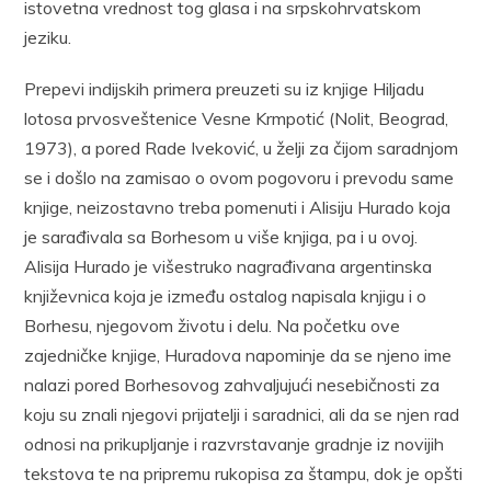
istovetna vrednost tog glasa i na srpskohrvatskom
jeziku.
Prepevi indijskih primera preuzeti su iz knjige Hiljadu
lotosa prvosveštenice Vesne Krmpotić (Nolit, Beograd,
1973), a pored Rade Iveković, u želji za čijom saradnjom
se i došlo na zamisao o ovom pogovoru i prevodu same
knjige, neizostavno treba pomenuti i Alisiju Hurado koja
je sarađivala sa Borhesom u više knjiga, pa i u ovoj.
Alisija Hurado je višestruko nagrađivana argentinska
književnica koja je između ostalog napisala knjigu i o
Borhesu, njegovom životu i delu. Na početku ove
zajedničke knjige, Huradova napominje da se njeno ime
nalazi pored Borhesovog zahvaljujući nesebičnosti za
koju su znali njegovi prijatelji i saradnici, ali da se njen rad
odnosi na prikupljanje i razvrstavanje gradnje iz novijih
tekstova te na pripremu rukopisa za štampu, dok je opšti