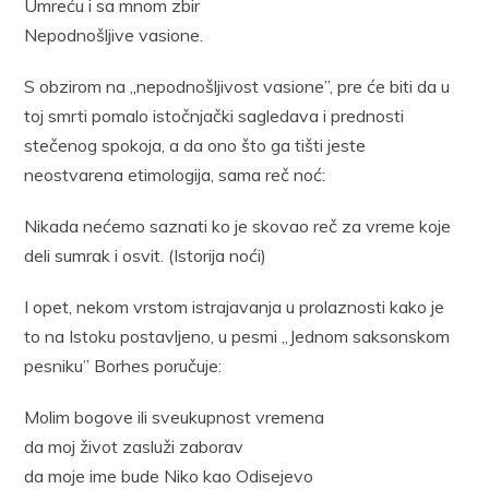
Umreću i sa mnom zbir
Nepodnošljive vasione.
S obzirom na „nepodnošljivost vasione”, pre će biti da u
toj smrti pomalo istočnjački sagledava i prednosti
stečenog spokoja, a da ono što ga tišti jeste
neostvarena etimologija, sama reč noć:
Nikada nećemo saznati ko je skovao reč za vreme koje
deli sumrak i osvit. (Istorija noći)
I opet, nekom vrstom istrajavanja u prolaznosti kako je
to na Istoku postavljeno, u pesmi „Jednom saksonskom
pesniku” Borhes poručuje:
Molim bogove ili sveukupnost vremena
da moj život zasluži zaborav
da moje ime bude Niko kao Odisejevo