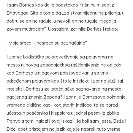
I sam Borhes kao da je podstakao Krišninu misao iz
Bhavagad Gite o tome da „za stvar nijednu ne prijanja, u
dobru se on ne raduje, u nevolji on ne tuguje: njega ja
zovem mudracem”. Uostalom, zar nije Borhes i rekao:
„Moja sreća ili nesreća su beznačajne”.
I zar se budističko poistovećivanje sa pojavama na
mesto njihovog zapadnjačkog raščlanjivanja ne ogleda
kod Borhesa u njegovom poistovećivanju sa vrlo
određenom pojavom kao što je intelekt, i zar ne služi taj
intelekt i Borhesu za istočnjačko saznavanje na mesto
ogoljenog znanja Zapada? I zar nije Borhesovo poimanje
vremena ciklično kao i kod starih Indijaca, te se pored
učestalih peščanika i klepsidra u jednoj pesmi iz zbirke
Pohvala tami nalazi i ovaj iskaz: „Ja koji sam Jeste, Beše i
Biće, opet pristajem na jezik koje je neprekinuto vreme i