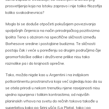
prosvetljenja koja na Istoku zapravo i nije toliko filozofija
koliko svakodnevnica?
Moglo bi se doduše otpočeti pokušajem povezivanja
spoljašnjih činjenica na način prirodnjačkog pozitivizma
Ipolita Tena s obzirom na specifične sličnosti između
Borhesove sredine i postojbine budizma. Te sličnosti
postaju čak i veće u poređenju sa drugim područjima čije
geomorfološke odlike i društvene prilike nisu tako
raznolike pa i do krajnosti oprečne.
Tako, možda nigde kao u Argentini i na indijskom
potkontinentu prostranstva koja već izgledaju kao da su
se otela prirodi u nekom trenutku njene rasejanosti nisu
ujedno ispunjena i tolikim kontrastima, od najviših
planinskih vrhova na svetu do rečnih tokova takođe u
superlativu kako po širini ušća (La Plata), tako i po