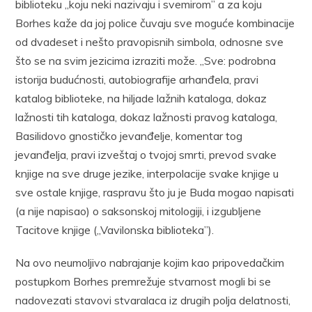
biblioteku „koju neki nazivaju i svemirom” a za koju
Borhes kaže da joj police čuvaju sve moguće kombinacije
od dvadeset i nešto pravopisnih simbola, odnosne sve
što se na svim jezicima izraziti može. „Sve: podrobna
istorija budućnosti, autobiografije arhanđela, pravi
katalog biblioteke, na hiljade lažnih kataloga, dokaz
lažnosti tih kataloga, dokaz lažnosti pravog kataloga,
Basilidovo gnostičko jevanđelje, komentar tog
jevanđelja, pravi izveštaj o tvojoj smrti, prevod svake
knjige na sve druge jezike, interpolacije svake knjige u
sve ostale knjige, raspravu što ju je Buda mogao napisati
(a nije napisao) o saksonskoj mitologiji, i izgubljene
Tacitove knjige („Vavilonska biblioteka”).
Na ovo neumoljivo nabrajanje kojim kao pripovedačkim
postupkom Borhes premrežuje stvarnost mogli bi se
nadovezati stavovi stvaralaca iz drugih polja delatnosti,