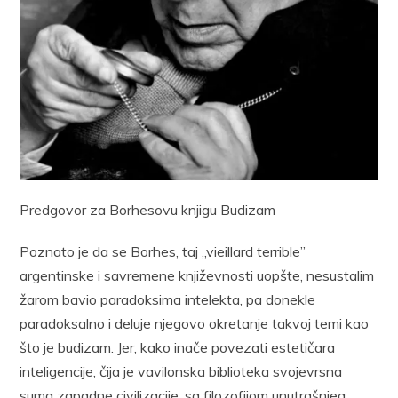
Predgovor za Borhesovu knjigu Budizam
Poznato je da se Borhes, taj „vieillard terrible”
argentinske i savremene književnosti uopšte, nesustalim
žarom bavio paradoksima intelekta, pa donekle
paradoksalno i deluje njegovo okretanje takvoj temi kao
što je budizam. Jer, kako inače povezati estetičara
inteligencije, čija je vavilonska biblioteka svojevrsna
suma zapadne civilizacije, sa filozofijom unutrašnjeg