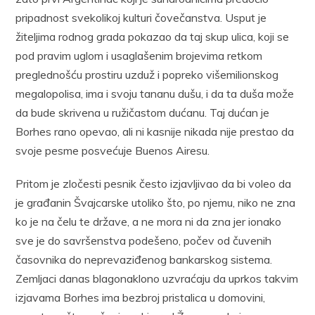
pripadnost svekolikoj kulturi čovečanstva. Usput je
žiteljima rodnog grada pokazao da taj skup ulica, koji se
pod pravim uglom i usaglašenim brojevima retkom
preglednošću prostiru uzduž i popreko višemilionskog
megalopolisa, ima i svoju tananu dušu, i da ta duša može
da bude skrivena u ružičastom dućanu. Taj dućan je
Borhes rano opevao, ali ni kasnije nikada nije prestao da
svoje pesme posvećuje Buenos Airesu.
Pritom je zločesti pesnik često izjavljivao da bi voleo da
je građanin Švajcarske utoliko što, po njemu, niko ne zna
ko je na čelu te države, a ne mora ni da zna jer ionako
sve je do savršenstva podešeno, počev od čuvenih
časovnika do neprevaziđenog bankarskog sistema.
Zemljaci danas blagonaklono uzvraćaju da uprkos takvim
izjavama Borhes ima bezbroj pristalica u domovini,