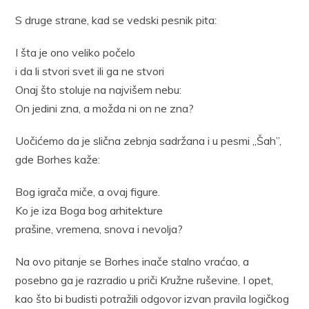
S druge strane, kad se vedski pesnik pita:
I šta je ono veliko počelo
i da li stvori svet ili ga ne stvori
Onaj što stoluje na najvišem nebu:
On jedini zna, a možda ni on ne zna?
Uočićemo da je slična zebnja sadržana i u pesmi „Šah”,
gde Borhes kaže:
Bog igrača miče, a ovaj figure.
Ko je iza Boga bog arhitekture
prašine, vremena, snova i nevolja?
Na ovo pitanje se Borhes inače stalno vraćao, a
posebno ga je razradio u priči Kružne ruševine. I opet,
kao što bi budisti potražili odgovor izvan pravila logičkog