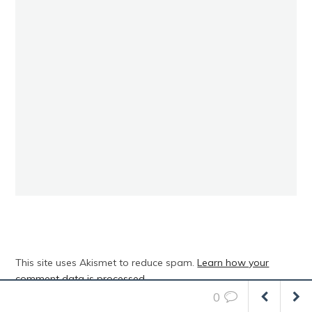
This site uses Akismet to reduce spam.
Learn how your
comment data is processed
.
0
NAJPOSJEĆENIJI ČLANCI