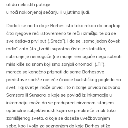
ali da neki stih potraje
u noći naklonjenoj sećanju ili u jutrima ljudi.
Doda li se na to da je Borhes isto tako rekao da onaj koji
čita njegove reči istovremeno te reči i izmišlja, te da se
sve dešava prvi put („Sreća”), i da se „samo jedan čovek
rodio” zato što „tvrditi suprotno čista je statistika,
sabiranje je nemoguće (ne manje nemoguće nego sabrati
miris kiše sa snom koji smo sanjali onomad” („Ti”),
moraće se konačno priznati da same Borhesove
predstave sadrže noseće činioce budističkog pogleda na
svet. Taj svet je inače privid, i to nizanje privida nazvano
Samsara ili Sunsara, a koje se povlači iz inkarnacije u
inkarnaciju, može da se predupredi nirvanom, stanjem
optimalne subjektivnosti kojim se preokreće znak tako
zamišljenog sveta, a koje se doseže uvežbavanjem
sebe, kao i volja za saznanjem do koje Borhes stiže