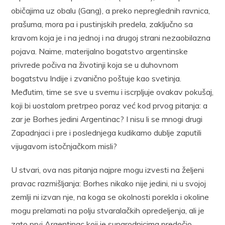
običajima uz obalu (Gang), a preko nepreglednih ravnica,
prašuma, mora pa i pustinjskih predela, zaključno sa
kravom koja je i na jednoj i na drugoj strani nezaobilazna
pojava. Naime, materijalno bogatstvo argentinske
privrede počiva na životinji koja se u duhovnom
bogatstvu Indije i zvanično poštuje kao svetinja.
Međutim, time se sve u svemu i iscrpljuje ovakav pokušaj,
koji bi uostalom pretrpeo poraz već kod prvog pitanja: a
zar je Borhes jedini Argentinac? I nisu li se mnogi drugi
Zapadnjaci i pre i poslednjega kudikamo dublje zaputili
vijugavom istočnjačkom misli?
U stvari, ova nas pitanja najpre mogu izvesti na željeni
pravac razmišljanja: Borhes nikako nije jedini, ni u svojoj
zemlji ni izvan nje, na koga se okolnosti porekla i okoline
mogu prelamati na polju stvaralačkih opredeljenja, ali je
zato prvi Argentinac koji je sunarodnicima predočio