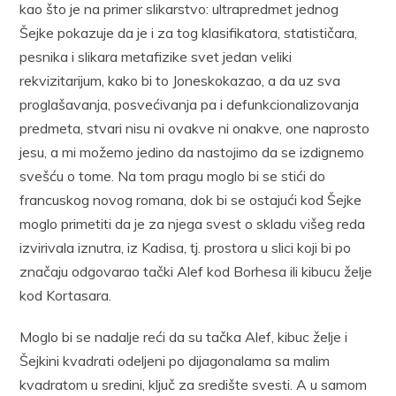
kao što je na primer slikarstvo: ultrapredmet jednog
Šejke pokazuje da je i za tog klasifikatora, statističara,
pesnika i slikara metafizike svet jedan veliki
rekvizitarijum, kako bi to Joneskokazao, a da uz sva
proglašavanja, posvećivanja pa i defunkcionalizovanja
predmeta, stvari nisu ni ovakve ni onakve, one naprosto
jesu, a mi možemo jedino da nastojimo da se izdignemo
svešću o tome. Na tom pragu moglo bi se stići do
francuskog novog romana, dok bi se ostajući kod Šejke
moglo primetiti da je za njega svest o skladu višeg reda
izvirivala iznutra, iz Kadisa, tj. prostora u slici koji bi po
značaju odgovarao tački Alef kod Borhesa ili kibucu želje
kod Kortasara.
Moglo bi se nadalje reći da su tačka Alef, kibuc želje i
Šejkini kvadrati odeljeni po dijagonalama sa malim
kvadratom u sredini, ključ za središte svesti. A u samom