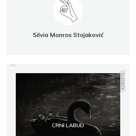
Silvia Monros Stojaković
PRETHODNO
KARL POPER
SLEDEĆE
CRNI LABUD