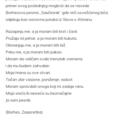
primer ovog poslednjeg mogla bi da se navede
Borhesova pesma „Saučesnik” gde reči osvešćenog bića
odjekuju kao osnovna poruka iz Slova o Atmanu:
Razapinju me, a ja moram biti krst i čavli.
Pružaju mi pehar, a ja moram biti kukuta.
Obmanjuju me, a ja moram biti laž.
Peku me, a ja moram biti pakao.
Moram da veličam svaki trenutak vremena
i da mu budem zahvalan.
Moja hrana su sve stvari.
Tačan zbir vasione, poniženje, radost.
Moram opravdati onoga koji mi zadaje ranu.
Moja sreća ili nesreća su beznačajne.
Ja sam pesnik.
(Borhes, Zagonetka)