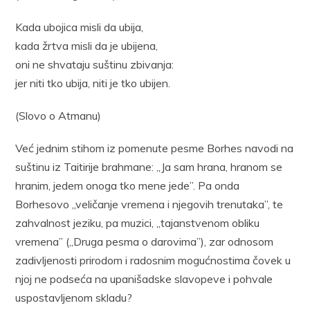
Kada ubojica misli da ubija,
kada žrtva misli da je ubijena,
oni ne shvataju suštinu zbivanja:
jer niti tko ubija, niti je tko ubijen.
(Slovo o Atmanu)
Već jednim stihom iz pomenute pesme Borhes navodi na
suštinu iz Taitirije brahmane: „Ja sam hrana, hranom se
hranim, jedem onoga tko mene jede”. Pa onda
Borhesovo „veličanje vremena i njegovih trenutaka”, te
zahvalnost jeziku, pa muzici, „tajanstvenom obliku
vremena” („Druga pesma o darovima”), zar odnosom
zadivljenosti prirodom i radosnim mogućnostima čovek u
njoj ne podseća na upanišadske slavopeve i pohvale
uspostavljenom skladu?