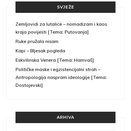
SVJEŽE
Zemljovidi za lutalice – nomadizam i kaos
kraja povijesti [Tema: Putovanja]
Ruke pružala nisam
Kapi – Bljesak pogleda
Eskvilinska Venera [Tema: Hamvaš]
Političke maske i egzistencijalni strah –
Antropologija naspram ideologije [Tema:
Dostojevski]
ARHIVA