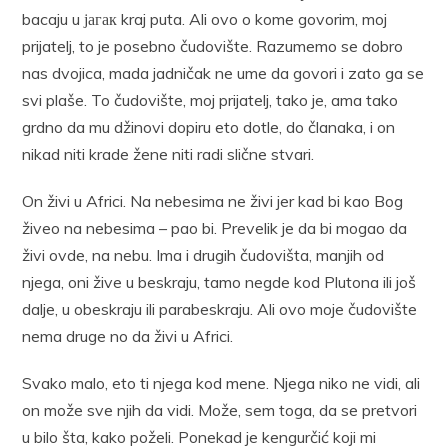
bacaju u јагак kraj puta. Ali ovo o kome govorim, moj
prijatelj, to je posebno čudovište. Razumemo se dobro
nas dvojica, mada jadničak ne ume da govori i zato ga se
svi plaše. To čudovište, moj prijatelj, tako je, ama tako
grdno da mu džinovi dopiru eto dotle, do članaka, i on
nikad niti krade žene niti radi slične stvari.
On živi u Africi. Na nebesima ne živi jer kad bi kao Bog
živeo na nebesima – pao bi. Prevelik je da bi mogao da
živi ovde, na nebu. Ima i drugih čudovišta, manjih od
njega, oni žive u beskraju, tamo negde kod Plutona ili još
dalje, u obeskraju ili parabeskraju. Ali ovo moje čudovište
nema druge no da živi u Africi.
Svako malo, eto ti njega kod mene. Njega niko ne vidi, ali
on može sve njih da vidi. Može, sem toga, da se pretvori
u bilo šta, kako poželi. Ponekad je kengurčić koji mi