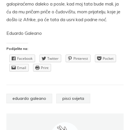
galopiraćemo daleko a posle, kad moj tata bude mali, ja
ću da mu pričam priče o čudovištu, mom prijatelju, koje je
došlo iz Afrike, pa će tata da usni kad padne noć.
Eduardo Galeano
Podijelite na:
Facebook
Twitter
Pinterest
Pocket
Email
Print
eduardo galeano
pisci svijeta