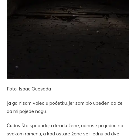
Foto: Isaac Quesada
Ja ga nisam voleo u početku, jer sam bio ubeđen da će
da mi pojede nogu.
Čudovišta spopadaju i kradu žene, odnose po jednu na
svakom ramenu, a kad ostare žene se i jednu od dve