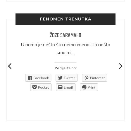
FENOMEN TRENUTKA
ŽOZE SARAMAGO
epričava
U nama je nešto što nema imena. To nešto
ra.
smo mi…
Podijelite na:
Pinterest
Facebook
Twitter
Pinterest
rint
Pocket
Email
Print