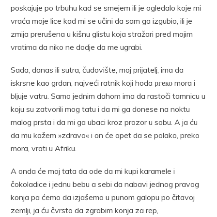
poskajuje po trbuhu kad se smejem ili je ogledalo koje mi
vraća moje lice kad mi se učini da sam ga izgubio, ili je
zmija prerušena u kišnu glistu koja stražari pred mojim
vratima da niko ne dodje da me ugrabi.
Sada, danas ili sutra, čudovište, moj prijatelj, ima da
iskrsne kao grdan, najveći ratnik koji hoda ргеко mora i
bljuje vatru. Samo jednim dahom ima da rastoči tamnicu u
koju su zatvorili mog tatu i da mi ga donese na noktu
malog prsta i da mi ga ubaci kroz prozor u sobu. A ja ću
da mu kažem »zdravo« i on će opet da se polako, preko
mora, vrati u Afriku.
A onda će moj tata da ode da mi kupi karamele i
čokoladice i jednu bebu a sebi da nabavi jednog pravog
konja pa ćemo da izjašemo u punom galopu po čitavoj
zemlji, ja ću čvrsto da zgrabim konja za rep,