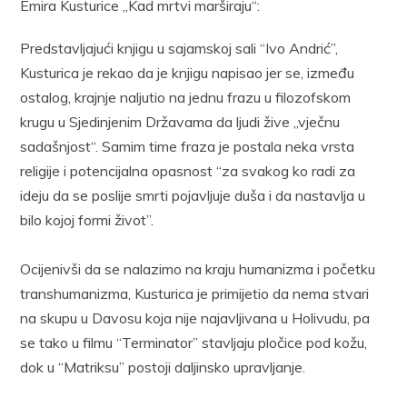
Emira Kusturice „Kad mrtvi marširaju“:
Predstavljajući knjigu u sajamskoj sali “Ivo Andrić”,
Kusturica je rekao da je knjigu napisao jer se, između
ostalog, krajnje naljutio na jednu frazu u filozofskom
krugu u Sjedinjenim Državama da ljudi žive „vječnu
sadašnjost“. Samim time fraza je postala neka vrsta
religije i potencijalna opasnost “za svakog ko radi za
ideju da se poslije smrti pojavljuje duša i da nastavlja u
bilo kojoj formi život”.
Ocijenivši da se nalazimo na kraju humanizma i početku
transhumanizma, Kusturica je primijetio da nema stvari
na skupu u Davosu koja nije najavljivana u Holivudu, pa
se tako u filmu “Terminator” stavljaju pločice pod kožu,
dok u “Matriksu” postoji daljinsko upravljanje.