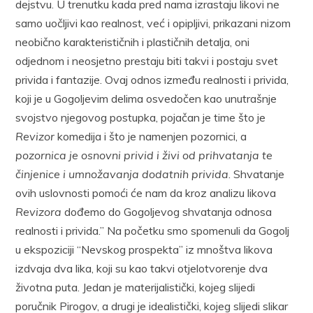
dejstvu. U trenutku kada pred nama izrastaju likovi ne
samo uočljivi kao realnost, već i opipljivi, prikazani nizom
neobično karakterističnih i plastičnih detalja, oni
odjednom i neosjetno prestaju biti takvi i postaju svet
privida i fantazije. Ovaj odnos između realnosti i privida,
koji je u Gogoljevim delima osvedočen kao unutrašnje
svojstvo njegovog postupka, pojačan je time što je
Revizor
komedija i što je namenjen pozornici, a
pozornica je osnovni privid i živi od prihvatanja te
činjenice i umnožavanja dodatnih privida
. Shvatanje
ovih uslovnosti pomoći će nam da kroz analizu likova
Revizora
dođemo do Gogoljevog shvatanja odnosa
realnosti i privida.” Na početku smo spomenuli da Gogolj
u ekspoziciji “Nevskog prospekta” iz mnoštva likova
izdvaja dva lika, koji su kao takvi otjelotvorenje dva
životna puta. Jedan je materijalistički, kojeg slijedi
poručnik Pirogov, a drugi je idealistički, kojeg slijedi slikar