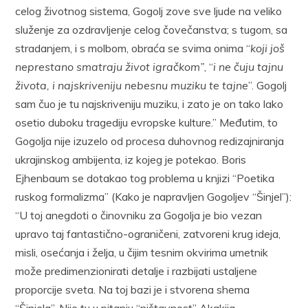
celog životnog sistema, Gogolj zove sve ljude na veliko
služenje za ozdravljenje celog čovečanstva; s tugom, sa
stradanjem, i s molbom, obraća se svima onima “
koji još
neprestano smatraju život igračkom”
, “
i ne čuju tajnu
života, i najskriveniju nebesnu muziku te tajne
”. Gogolj
sam čuo je tu najskriveniju muziku, i zato je on tako lako
osetio duboku tragediju evropske kulture.” Međutim, to
Gogolja nije izuzelo od procesa duhovnog redizajniranja
ukrajinskog ambijenta, iz kojeg je potekao. Boris
Ejhenbaum se dotakao tog problema u knjizi “Poetika
ruskog formalizma” (Kako je napravljen Gogoljev “Šinjel”):
“U toj anegdoti o činovniku za Gogolja je bio vezan
upravo taj fantastično-ograničeni, zatvoreni krug ideja,
misli, osećanja i želja, u čijim tesnim okvirima umetnik
može predimenzionirati detalje i razbijati ustaljene
proporcije sveta. Na toj bazi je i stvorena shema
“Šinjela”. Nije tu u pitanju “ništavnost” Akakija