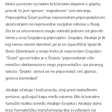
blisko povezan sa nekim kršćanskim idejama o grijehu,
pravdi, to jest njenom “zagrobnom” ostvarivanju.
Pripovijetka
Šinjel
počinje neposrednim pripovjedačevim
ukazivanjem na nepravedne socijalne odnose u Rusiji,
što bi se istovremeno moglo odrediti jednom od glavnih
tema u ovoj Gogoljevoj pripovijetci. Gogoljev Akakije je lik
koji nema vlastiti identitet, jer je on (specifični) tipski lik.
Boris Ejhenbaum u eseju
Kako je napravljen Gogoljev
“Šinjel”
govori kako je u
Šinjelu
“pripovedanje više
mimičko-deklamaciono nego pripovedačko: iza pisanog
teksta “Šinjela” skriva se ne pripovedač već glumac,
gotovo komedijaš.”
Akakije očekuje i traži pravdu, stoji pred nadređenim
ponizno, gužvajući kapu među rukama. Bilo bi banalno
tumačiti razliku između Akakija-čovjeka i Akakija-duha
kroz formalističku transformaciju lika svođenjem na