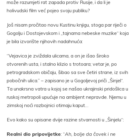
može razumjeti rat zapada protiv Rusije, i da li je
holivudski film već pojeo svoju publiku?
Još nisam pročitao novu Kustinu knjigu, stoga par riječi o
Gogolju i Dostojevskom i „tajnama nebeske muzike“ koja
je bila izvorište njihovih nadahnuća:
“Vejavica je zviždala ulicama, a on je išao široko
otvorenih usta, i stalno klizio s trotoara; vetar je, po
petrogradskom običaju, šibao sa sve četiri strane, iz svih
pobočnih ulica.” – zapisano je u Gogoljevoj priči „Šinjel“.
Ta unakrsna vatra u kojoj se našao ukrajinski pridošlica u
ruskoj metropoli upućuje na ambijent nepravde. Njemu u
zimskoj noći razbojnici otimaju kaput…
Evo kako su opisane dvije razine stvarnosti u „Šinjelu“:
Realni dio pripovijetke
: “
Ah, bolje da čovek i ne