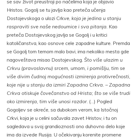
se sav život preustroji po načelima koja je objavio
Hristos. Gogolj se tu javlja kao preteča učenja
Dostojevskoga o ulozi Crkve,
koja je jedina u stanju
raspraviti sve naše nedoumice i sva pitanja
. Kao
preteča Dostojevskog javlja se Gogolj i u kritici
katoličanstva, kao osnove cele zapadne kulture. Premda
se Gogolj tom temom malo bavi, ima nekoliko mesta gde
nagoveštava misao Dostojevskog.
Što više ulazim u
Crkvu (pravoslavnu) srcem, umom, i pomišlju, tim se
više divim čudnoj mogućnosti izmirenja protivrečnosti,
koje nije u stanju da izmiri Zapadna Crkva. – Zapadna
Crkva otiskuje čovečanstvo od Hrista; što se više trudi
oko izmirenja, tim više unosi razdor
. (…) Pogled
Gogoljev se okreće, sa dubokom verom, ka Istočnoj
Crkvi, koja je u celini sačuvala zavet Hristov, i tu on
sagledava u svoj grandioznosti ono duhovno delo koje
ima da izvede Rusija. U očekivanju korenite promene