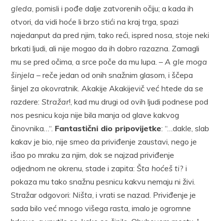
gleda
, pomisli i pođe dalje zatvorenih očiju; a kada ih
otvori, da vidi hoće li brzo stići na kraj trga, spazi
najedanput da pred njim, tako reći, ispred nosa, stoje neki
brkati ljudi, ali nije mogao da ih dobro razazna. Zamagli
mu se pred očima, a srce poče da mu lupa. –
A gle moga
šinjela
– reče jedan od onih snažnim glasom, i ščepa
šinjel za okovratnik. Akakije Akakijevič već htede da se
razdere:
Stražar
!, kad mu drugi od ovih ljudi podnese pod
nos pesnicu koja nije bila manja od glave kakvog
činovnika…“.
Fantastični dio pripovijetke
: “…dakle, slab
kakav je bio, nije smeo da priviđenje zaustavi, nego je
išao po mraku za njim, dok se najzad priviđenje
odjednom ne okrenu, stade i zapita:
Šta hoćeš ti
? i
pokaza mu tako snažnu pesnicu kakvu nemaju ni živi.
Stražar odgovori:
Ništa
, i vrati se nazad. Priviđenje je
sada bilo već mnogo višega rasta, imalo je ogromne