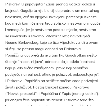
Piskarev. U pripovijetci “Zapisi jednog luđaka” odlazi u
krajnost. Gogolju tu nije bio cilj da prodre u um mentalnog
bolesnika, već da njegovu iskrivljenu percepciju iskoristi
kao medij kojim će invertirati zbiljsko i nestvarno, moguće
i nemoguće, jer je nestvarno postalo mjerilo, nestvarno
se invertiralo u stvarno. Vitomir Vuletić navodi riječi
Nauma Berkovskog, koje se tiču Hljestakova, ali u ovom
slučaju se potuno mogu odnosti na Piskarova i
Popriščina, govoreći da je u tom liku Gogolj otkrio nešto
što nije “ni san, ni java”, odnosno da je otkrio “realnost
koja je vrlo slična izmišljenom i privid koji neobično
podsjeća na realnost, otkrio je poluživot, polupostojanje”.
I Piskarov i Popriščin na različite načine vode podvojeni
život i poluživot. Postoji bliskost između Piskarova
(“Nevski prospekt”) i Popriščina (“Zapisi jednog ludaka”),
jer obojica žele napustiti stvarnost. Piskarov tako što