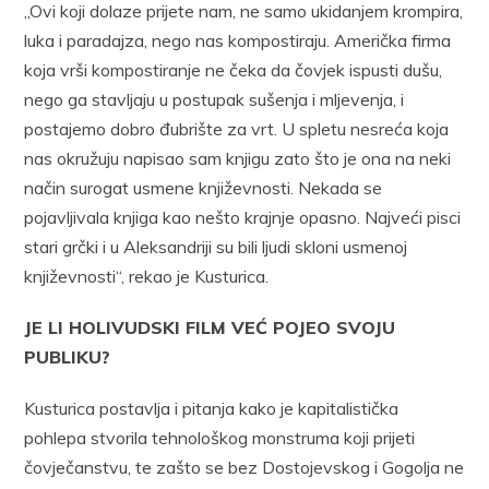
„Ovi koji dolaze prijete nam, ne samo ukidanjem krompira,
luka i paradajza, nego nas kompostiraju. Američka firma
koja vrši kompostiranje ne čeka da čovjek ispusti dušu,
nego ga stavljaju u postupak sušenja i mljevenja, i
postajemo dobro đubrište za vrt. U spletu nesreća koja
nas okružuju napisao sam knjigu zato što je ona na neki
način surogat usmene književnosti. Nekada se
pojavljivala knjiga kao nešto krajnje opasno. Najveći pisci
stari grčki i u Aleksandriji su bili ljudi skloni usmenoj
književnosti“, rekao je Kusturica.
JE LI HOLIVUDSKI FILM VEĆ POJEO SVOJU
PUBLIKU?
Kusturica postavlja i pitanja kako je kapitalistička
pohlepa stvorila tehnološkog monstruma koji prijeti
čovječanstvu, te zašto se bez Dostojevskog i Gogolja ne