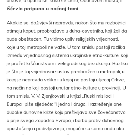
brkove, a uputilo se, kako se činilo, Obuhovom mostu,
i
iščezlo potpuno u noćnoj tami
.”
Akakije se, doživjevši nepravdu, nakon što mu razbojnici
otimaju kaput, preobražava u duha-osvetnika, koji želi da
bude obeštećen. Tu vidimo upliv religijskih vrijednosti,
koje u toj metropoli ne važe. U tom smislu postoji razlika
između vrijednosnog sistema ukrajinske etno-kulture, koji
je prožet kršćanstvom i velegradskog bezakonja. Razlika
je što je taj vrijednosni sustav preobražen u metropoli, u
kojoj je nepravda velika i u kojoj ne postoji utjecaj Crkve,
na način na koji postoji unutar etno-kulture u provinciji. U
tom smislu, V. V. Zjenjkovski u knjizi „Ruski mislioci i
Europa“ piše sljedeće: “I jedno i drugo, i razrešenje one
duboke duhovne krize koju preživljava sve čovečanstvo,
a prije svega Zapadna Evropa, i borba protiv duhovnog
opustošenja i podivljavanja, mogućni su samo onda ako