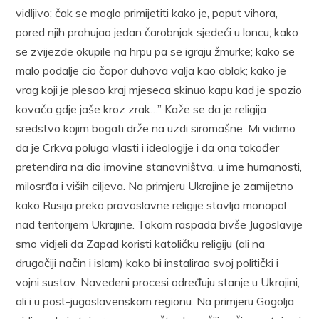
vidljivo; čak se moglo primijetiti kako je, poput vihora,
pored njih prohujao jedan čarobnjak sjedeći u loncu; kako
se zvijezde okupile na hrpu pa se igraju žmurke; kako se
malo podalje cio čopor duhova valja kao oblak; kako je
vrag koji je plesao kraj mjeseca skinuo kapu kad je spazio
kovača gdje jaše kroz zrak…” Kaže se da je religija
sredstvo kojim bogati drže na uzdi siromašne. Mi vidimo
da je Crkva poluga vlasti i ideologije i da ona također
pretendira na dio imovine stanovništva, u ime humanosti,
milosrđa i viših ciljeva. Na primjeru Ukrajine je zamijetno
kako Rusija preko pravoslavne religije stavlja monopol
nad teritorijem Ukrajine. Tokom raspada bivše Jugoslavije
smo vidjeli da Zapad koristi katoličku religiju (ali na
drugačiji način i islam) kako bi instalirao svoj politički i
vojni sustav. Navedeni procesi određuju stanje u Ukrajini,
ali i u post-jugoslavenskom regionu. Na primjeru Gogolja