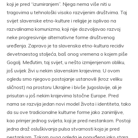
koji je pred “izumiranjem”. Njega nema više niti u
tragovima u tehnološki visoko razvijenim društvima. Taj
svijet slavenske etno-kulture i religije je isplivao na
razvalinama komunizma, koji nije dozvoljavao razvoj
neke progresivnije alternativne forme društvenog
uređenja. Zapravo je ta slavenska etno-kultura recidiv
devetnaestog stoljeća, baš onog vremena o kojem piše
Gogolj. Međutim, taj svijet, u nešto izmijenjenom obliku,
još uvijek živi u nekim slavenskim krajevima. U ovom
ogledu smo njegovo postojanje ustanovili (kroz veliku
sličnost) na prostoru Ukrajine i bivše Jugoslavije, ali je
prisutan u još nekim krajevima Istočne Europe. Pred
nama se razvija jedan novi model života i identiteta, tako
da su ove tradicionalne kulturne forme jako zanimljive,
kao primjer jednog svijeta, koji je pred nestankom. Postoji
jedna draž osluškivanja pulsa stvarnosti koja je pred
nestankom. Tokom ovog ogleda je ponuđena jako stara