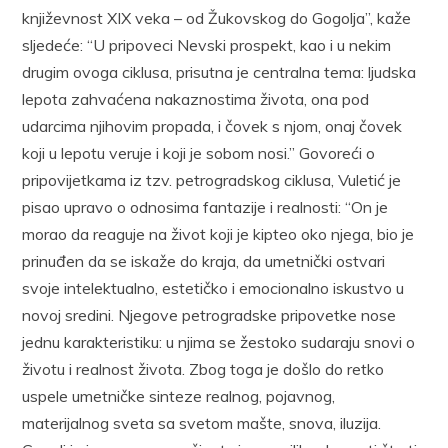
književnost XIX veka – od Žukovskog do Gogolja”, kaže
sljedeće: “U pripoveci Nevski prospekt, kao i u nekim
drugim ovoga ciklusa, prisutna je centralna tema: ljudska
lepota zahvaćena nakaznostima života, ona pod
udarcima njihovim propada, i čovek s njom, onaj čovek
koji u lepotu veruje i koji je sobom nosi.” Govoreći o
pripovijetkama iz tzv. petrogradskog ciklusa, Vuletić je
pisao upravo o odnosima fantazije i realnosti: “On je
morao da reaguje na život koji je kipteo oko njega, bio je
prinuđen da se iskaže do kraja, da umetnički ostvari
svoje intelektualno, estetičko i emocionalno iskustvo u
novoj sredini. Njegove petrogradske pripovetke nose
jednu karakteristiku: u njima se žestoko sudaraju snovi o
životu i realnost života. Zbog toga je došlo do retko
uspele umetničke sinteze realnog, pojavnog,
materijalnog sveta sa svetom mašte, snova, iluzija.