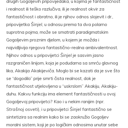
drugih Gogoljevih pripovijedaka, u kojima je fantastičnost
i realnost ili teško razlučiva, ili je realnost okvir za
fantastičnost i obratno, ili je njihov odnos slojevit i dr.,
pripovijetka
Šinjel
, u odnosu prema ta dva polarno
suprotna pojma, može se smatrati paradigmatskim
Gogoljevim proznim djelom, u kojem je možda i
najvidljivija njegova fantastično-realna ambivalentnost.
Njihov odnos u pripovijetci
Šinjel
je sasvim jasno
razgraničen linijom, koja je podudarna sa smrću glavnog
lika, Akakija Akakijeviča. Moglo bi se kazati da je sve što
se “dogodilo” prije smrti čista realnost, dok je
fantastičnost utjelovljena u “uskrslom” Akakiju, Akakiju-
duhu. Kakvu funkciju ima element fantastičnosti u ovoj
Gogoljevoj pripovijetci? Kao i u nekim ranijim (npr.
Strašnoj osveti
), i u pripovijetci
Šinjel
fantastično se
sintetizira sa realnim kako bi se zaokružio Gogoljev
moralni sistem, koji je po logičkim odnosima unutar sebe