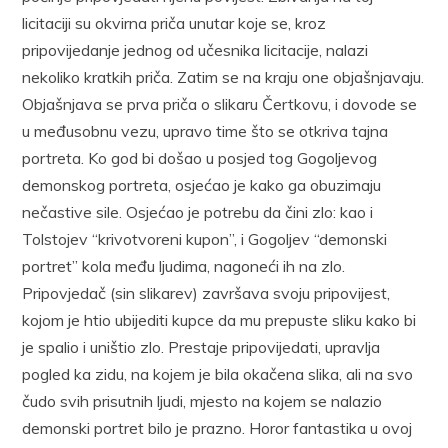
licitaciji su okvirna priča unutar koje se, kroz
pripovijedanje jednog od učesnika licitacije, nalazi
nekoliko kratkih priča. Zatim se na kraju one objašnjavaju.
Objašnjava se prva priča o slikaru Čertkovu, i dovode se
u međusobnu vezu, upravo time što se otkriva tajna
portreta. Ko god bi došao u posjed tog Gogoljevog
demonskog portreta, osjećao je kako ga obuzimaju
nečastive sile. Osjećao je potrebu da čini zlo: kao i
Tolstojev “krivotvoreni kupon”, i Gogoljev “demonski
portret” kola među ljudima, nagoneći ih na zlo.
Pripovjedač (sin slikarev) završava svoju pripovijest,
kojom je htio ubijediti kupce da mu prepuste sliku kako bi
je spalio i uništio zlo. Prestaje pripovijedati, upravlja
pogled ka zidu, na kojem je bila okačena slika, ali na svo
čudo svih prisutnih ljudi, mjesto na kojem se nalazio
demonski portret bilo je prazno. Horor fantastika u ovoj