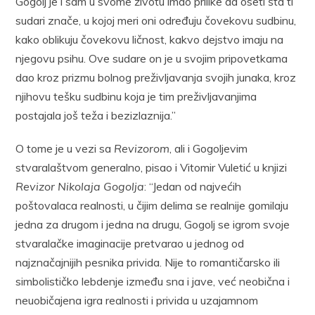
Gogolj je i sam u svome životu imao prilike da oseti šta ti
sudari znače, u kojoj meri oni određuju čovekovu sudbinu,
kako oblikuju čovekovu ličnost, kakvo dejstvo imaju na
njegovu psihu. Ove sudare on je u svojim pripovetkama
dao kroz prizmu bolnog preživljavanja svojih junaka, kroz
njihovu tešku sudbinu koja je tim preživljavanjima
postajala još teža i bezizlaznija.”
O tome je u vezi sa
Revizorom
, ali i Gogoljevim
stvaralaštvom generalno, pisao i Vitomir Vuletić u knjizi
Revizor Nikolaja Gogolja
: “Jedan od najvećih
poštovalaca realnosti, u čijim delima se realnije gomilaju
jedna za drugom i jedna na drugu, Gogolj se igrom svoje
stvaralačke imaginacije pretvarao u jednog od
najznačajnijih pesnika privida. Nije to romantičarsko ili
simbolističko lebdenje između sna i jave, već neobična i
neuobičajena igra realnosti i privida u uzajamnom