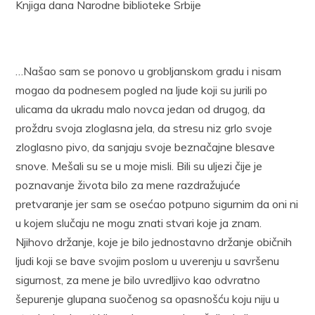
Knjiga dana Narodne biblioteke Srbije
…Našao sam se ponovo u grobljanskom gradu i nisam
mogao da podnesem pogled na ljude koji su jurili po
ulicama da ukradu malo novca jedan od drugog, da
proždru svoja zloglasna jela, da stresu niz grlo svoje
zloglasno pivo, da sanjaju svoje beznačajne blesave
snove. Mešali su se u moje misli. Bili su uljezi čije je
poznavanje života bilo za mene razdražujuće
pretvaranje jer sam se osećao potpuno sigurnim da oni ni
u kojem slučaju ne mogu znati stvari koje ja znam.
Njihovo držanje, koje je bilo jednostavno držanje običnih
ljudi koji se bave svojim poslom u uverenju u savršenu
sigurnost, za mene je bilo uvredljivo kao odvratno
šepurenje glupana suočenog sa opasnošću koju niju u