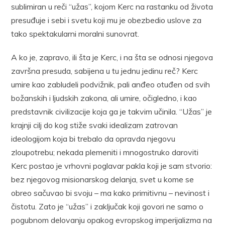
sublimiran u reči “užas”, kojom Kerc na rastanku od života
presuđuje i sebi i svetu koji mu je obezbedio uslove za
tako spektakularni moralni sunovrat.
A ko je, zapravo, ili šta je Kerc, i na šta se odnosi njegova
završna presuda, sabijena u tu jednu jedinu reč? Kerc
umire kao zabludeli podvižnik, pali anđeo otuđen od svih
božanskih i ljudskih zakona, ali umire, očigledno, i kao
predstavnik civilizacije koja ga je takvim učinila. “Užas” je
krajnji cilj do kog stiže svaki idealizam zatrovan
ideologijom koja bi trebalo da opravda njegovu
zloupotrebu; nekada plemeniti i mnogostruko daroviti
Kerc postao je vrhovni poglavar pakla koji je sam stvorio:
bez njegovog misionarskog delanja, svet u kome se
obreo sačuvao bi svoju – ma kako primitivnu – nevinost i
čistotu. Zato je “užas” i zaključak koji govori ne samo o
pogubnom delovanju opakog evropskog imperijalizma na