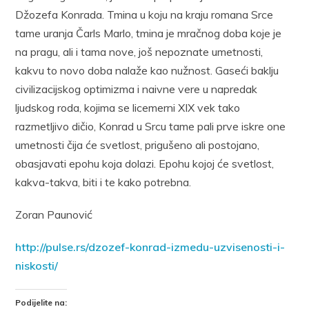
Džozefa Konrada. Tmina u koju na kraju romana Srce
tame uranja Čarls Marlo, tmina je mračnog doba koje je
na pragu, ali i tama nove, još nepoznate umetnosti,
kakvu to novo doba nalaže kao nužnost. Gaseći baklju
civilizacijskog optimizma i naivne vere u napredak
ljudskog roda, kojima se licemerni XIX vek tako
razmetljivo dičio, Konrad u Srcu tame pali prve iskre one
umetnosti čija će svetlost, prigušeno ali postojano,
obasjavati epohu koja dolazi. Epohu kojoj će svetlost,
kakva-takva, biti i te kako potrebna.
Zoran Paunović
http://pulse.rs/dzozef-konrad-izmedu-uzvisenosti-i-
niskosti/
Podijelite na: