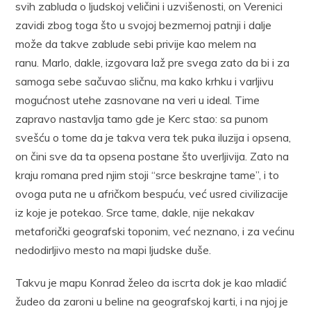
svih zabluda o ljudskoj veličini i uzvišenosti, on Verenici
zavidi zbog toga što u svojoj bezmernoj patnji i dalje
može da takve zablude sebi privije kao melem na
ranu. Marlo, dakle, izgovara laž pre svega zato da bi i za
samoga sebe sačuvao sličnu, ma kako krhku i varljivu
mogućnost utehe zasnovane na veri u ideal. Time
zapravo nastavlja tamo gde je Kerc stao: sa punom
svešću o tome da je takva vera tek puka iluzija i opsena,
on čini sve da ta opsena postane što uverljivija. Zato na
kraju romana pred njim stoji “srce beskrajne tame”, i to
ovoga puta ne u afričkom bespuću, već usred civilizacije
iz koje je potekao. Srce tame, dakle, nije nekakav
metaforički geografski toponim, već neznano, i za većinu
nedodirljivo mesto na mapi ljudske duše.
Takvu je mapu Konrad želeo da iscrta dok je kao mladić
žudeo da zaroni u beline na geografskoj karti, i na njoj je