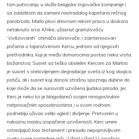
tom putovanju, u službi belgijske trgovačke kompanije i
sa zadatkom da zameni nastradalog kapetana rečnog
parobroda, Marlo plovi drevnom rekom pravo u doskora
netaknuto srce Afrike, užasnut gramzivošću
“civilizovanih” otimača slonovače, i zainteresovan
pričama o tajanstvenom Kercu, jednom od njegovih
prethodnika, koji je među domorocima postao neka vrsta
božanstva. Susret sa teško obolelim Kercom za Marloa
je susret s otelovljenjem degradacije sveta iz kog obojica
potiču, ali i susret koji donosi strašnu spoznaju dubine do
koje može da se sunovrati uzvišena ljudska priroda. Jer,
Kerc je neko ko je blagodareći svojim mnogostrukim
natprosečnim sposobnostima, i u svom rodnom
podneblju uživao veliki ugled i divljenje. Pretvoren u
nakaznu masku izopačene uzvišenosti, Kerc umire
ostavljajući kao testament i presudu nepopravljivom
svetu svoje poslednje reči: “Užas! Užas!”U završnoj