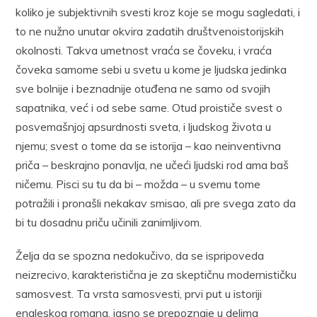
koliko je subjektivnih svesti kroz koje se mogu sagledati, i
to ne nužno unutar okvira zadatih društvenoistorijskih
okolnosti. Takva umetnost vraća se čoveku, i vraća
čoveka samome sebi u svetu u kome je ljudska jedinka
sve bolnije i beznadnije otuđena ne samo od svojih
sapatnika, već i od sebe same. Otud proističe svest o
posvemašnjoj apsurdnosti sveta, i ljudskog života u
njemu; svest o tome da se istorija – kao neinventivna
priča – beskrajno ponavlja, ne učeći ljudski rod ama baš
ničemu. Pisci su tu da bi – možda – u svemu tome
potražili i pronašli nekakav smisao, ali pre svega zato da
bi tu dosadnu priču učinili zanimljivom.
Želja da se spozna nedokučivo, da se ispripoveda
neizrecivo, karakteristična je za skeptičnu modernističku
samosvest. Ta vrsta samosvesti, prvi put u istoriji
engleskog romana, jasno se prepoznaje u delima