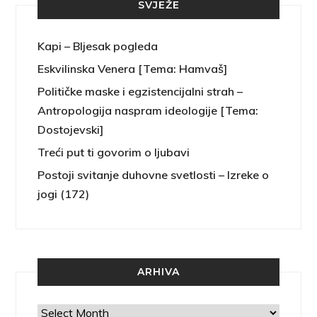
SVJEŽE
Kapi – Bljesak pogleda
Eskvilinska Venera [Tema: Hamvaš]
Političke maske i egzistencijalni strah –
Antropologija naspram ideologije [Tema:
Dostojevski]
Treći put ti govorim o ljubavi
Postoji svitanje duhovne svetlosti – Izreke o
jogi (172)
ARHIVA
Arhiva