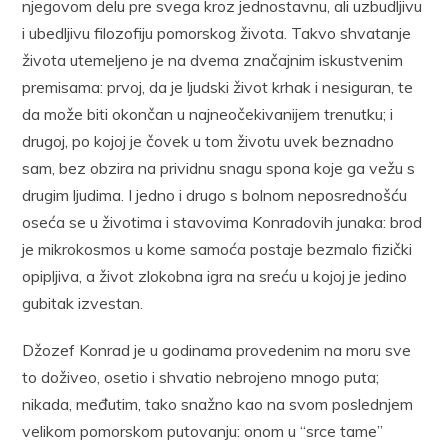
njegovom delu pre svega kroz jednostavnu, ali uzbudljivu
i ubedljivu filozofiju pomorskog života. Takvo shvatanje
života utemeljeno je na dvema značajnim iskustvenim
premisama: prvoj, da je ljudski život krhak i nesiguran, te
da može biti okončan u najneočekivanijem trenutku; i
drugoj, po kojoj je čovek u tom životu uvek beznadno
sam, bez obzira na prividnu snagu spona koje ga vežu s
drugim ljudima. I jedno i drugo s bolnom neposrednošću
oseća se u životima i stavovima Konradovih junaka: brod
je mikrokosmos u kome samoća postaje bezmalo fizički
opipljiva, a život zlokobna igra na sreću u kojoj je jedino
gubitak izvestan.
Džozef Konrad je u godinama provedenim na moru sve
to doživeo, osetio i shvatio nebrojeno mnogo puta;
nikada, međutim, tako snažno kao na svom poslednjem
velikom pomorskom putovanju: onom u “srce tame”