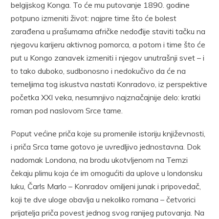
belgijskog Konga. To će mu putovanje 1890. godine
potpuno izmeniti život: najpre time što će bolest
zarađena u prašumama afričke nedođije staviti tačku na
njegovu karijeru aktivnog pomorca, a potom i time što će
put u Kongo zanavek izmeniti i njegov unutrašnji svet – i
to tako duboko, sudbonosno i nedokučivo da će na
temeljima tog iskustva nastati Konradovo, iz perspektive
početka XXI veka, nesumnjivo najznačajnije delo: kratki
roman pod naslovom Srce tame.
Poput većine priča koje su promenile istoriju književnosti,
i priča Srca tame gotovo je uvredljivo jednostavna. Dok
nadomak Londona, na brodu ukotvljenom na Temzi
čekaju plimu koja će im omogućiti da uplove u londonsku
luku, Čarls Marlo – Konradov omiljeni junak i pripovedač,
koji te dve uloge obavlja u nekoliko romana – četvorici
prijatelja priča povest jednog svog ranijeg putovanja. Na