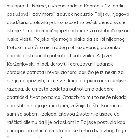
mu oprosti. Naime, u vreme kada je Konrad u 17. godini,
poslušavši “zov mora”, zauvek napustio Poljsku, njegova
otadžbina prolazila je kroz izuzetno težak period svoje
istorije. U najdramatičnijoj etapi borbe za oslobađanje od
ruske vlasti, Poljska nije mogla olako da se liši nijednog
Poljaka, naročito ne mladog i obrazovanog potomka
porodice istaknutih patriota i buntovnika. A Juzef
Korženjovski, mladi, daroviti i obrazovani izdanak
porodice patriota i revolucionara, odlučio je iz nekih za
njega neopozivih, a za sve druge potpuno nerazumljivih
razloga, da umesto zadatog patriotizma odabere
apatridski život pomorca. Otadžbina mu to neće nikada
oprostiti; mnogo je, međutim, važnije to što Konrad ni
sam sa sobom, izgleda, čitavog života nije uspeo da
raščisti dilemu da li je odlaskom iz Poljske postupio kao
principijelan mlad čovek kome se treba diviti zbog toga