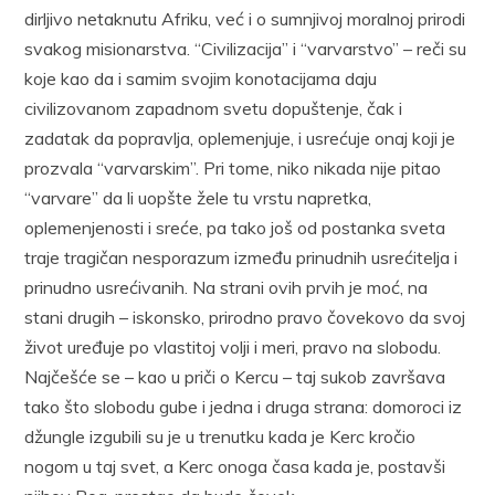
dirljivo netaknutu Afriku, već i o sumnjivoj moralnoj prirodi
svakog misionarstva. “Civilizacija” i “varvarstvo” – reči su
koje kao da i samim svojim konotacijama daju
civilizovanom zapadnom svetu dopuštenje, čak i
zadatak da popravlja, oplemenjuje, i usrećuje onaj koji je
prozvala “varvarskim”. Pri tome, niko nikada nije pitao
“varvare” da li uopšte žele tu vrstu napretka,
oplemenjenosti i sreće, pa tako još od postanka sveta
traje tragičan nesporazum između prinudnih usrećitelja i
prinudno usrećivanih. Na strani ovih prvih je moć, na
stani drugih – iskonsko, prirodno pravo čovekovo da svoj
život uređuje po vlastitoj volji i meri, pravo na slobodu.
Najčešće se – kao u priči o Kercu – taj sukob završava
tako što slobodu gube i jedna i druga strana: domoroci iz
džungle izgubili su je u trenutku kada je Kerc kročio
nogom u taj svet, a Kerc onoga časa kada je, postavši