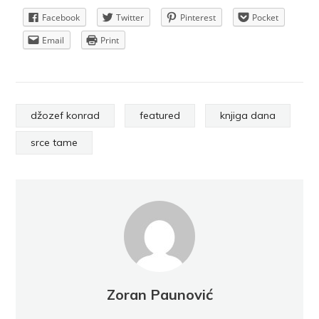
Facebook
Twitter
Pinterest
Pocket
Email
Print
džozef konrad
featured
knjiga dana
srce tame
Zoran Paunović