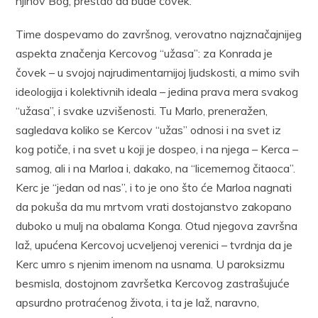
njihov Bog, prestao da bude čovek.
Time dospevamo do završnog, verovatno najznačajnijeg
aspekta značenja Kercovog “užasa”: za Konrada je
čovek – u svojoj najrudimentarnijoj ljudskosti, a mimo svih
ideologija i kolektivnih ideala – jedina prava mera svakog
“užasa”, i svake uzvišenosti. Tu Marlo, preneražen,
sagledava koliko se Kercov “užas” odnosi i na svet iz
kog potiče, i na svet u koji je dospeo, i na njega – Kerca –
samog, ali i na Marloa i, dakako, na “licemernog čitaoca”.
Kerc je “jedan od nas”, i to je ono što će Marloa nagnati
da pokuša da mu mrtvom vrati dostojanstvo zakopano
duboko u mulj na obalama Konga. Otud njegova završna
laž, upućena Kercovoj ucveljenoj verenici – tvrdnja da je
Kerc umro s njenim imenom na usnama. U paroksizmu
besmisla, dostojnom završetka Kercovog zastrašujuće
apsurdno protraćenog života, i ta je laž, naravno,