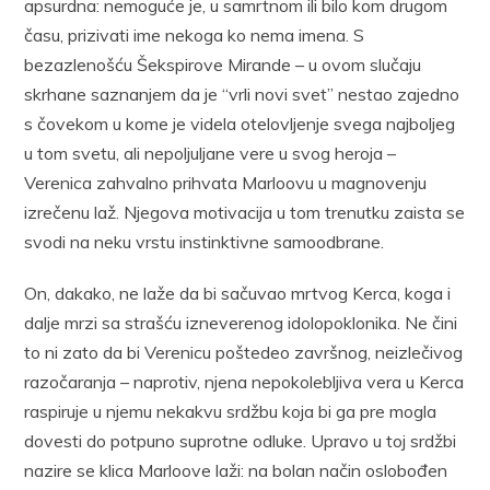
apsurdna: nemoguće je, u samrtnom ili bilo kom drugom
času, prizivati ime nekoga ko nema imena. S
bezazlenošću Šekspirove Mirande – u ovom slučaju
skrhane saznanjem da je “vrli novi svet” nestao zajedno
s čovekom u kome je videla otelovljenje svega najboljeg
u tom svetu, ali nepoljuljane vere u svog heroja –
Verenica zahvalno prihvata Marloovu u magnovenju
izrečenu laž. Njegova motivacija u tom trenutku zaista se
svodi na neku vrstu instinktivne samoodbrane.
On, dakako, ne laže da bi sačuvao mrtvog Kerca, koga i
dalje mrzi sa strašću izneverenog idolopoklonika. Ne čini
to ni zato da bi Verenicu poštedeo završnog, neizlečivog
razočaranja – naprotiv, njena nepokolebljiva vera u Kerca
raspiruje u njemu nekakvu srdžbu koja bi ga pre mogla
dovesti do potpuno suprotne odluke. Upravo u toj srdžbi
nazire se klica Marloove laži: na bolan način oslobođen