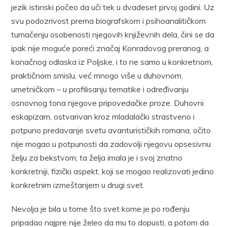
jezik istinski počeo da uči tek u dvadeset prvoj godini. Uz
svu podozrivost prema biografskom i psihoanalitičkom
tumačenju osobenosti njegovih književnih dela, čini se da
ipak nije moguće poreći značaj Konradovog preranog, a
konačnog odlaska iz Poljske, i to ne samo u konkretnom,
praktičnom smislu, već mnogo više u duhovnom,
umetničkom – u profilisanju tematike i određivanju
osnovnog tona njegove pripovedačke proze. Duhovni
eskapizam, ostvarivan kroz mladalački strastveno i
potpuno predavanje svetu avanturističkih romana, očito
nije mogao u potpunosti da zadovolji njegovu opsesivnu
želju za bekstvom; ta želja imala je i svoj znatno
konkretniji, fizički aspekt, koji se mogao realizovati jedino
konkretnim izmeštanjem u drugi svet.
Nevolja je bila u tome što svet kome je po rođenju
pripadao najpre nije želeo da mu to dopusti, a potom da