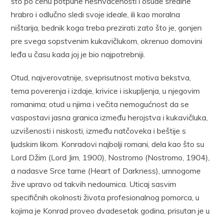
što po cenu potpune neshvaćenosti i osude sredine
hrabro i odlučno sledi svoje ideale, ili kao moralna
ništarija, bednik koga treba prezirati zato što je, gonjen
pre svega sopstvenim kukavičlukom, okrenuo domovini
leđa u času kada joj je bio najpotrebniji.
Otud, najverovatnije, sveprisutnost motiva bekstva,
tema poverenja i izdaje, krivice i iskupljenja, u njegovim
romanima; otud u njima i večita nemogućnost da se
vaspostavi jasna granica između herojstva i kukavičluka,
uzvišenosti i niskosti, između natčoveka i beštije s
ljudskim likom. Konradovi najbolji romani, dela kao što su
Lord Džim (Lord Jim, 1900), Nostromo (Nostromo, 1904),
a nadasve Srce tame (Heart of Darkness), umnogome
žive upravo od takvih nedoumica. Uticaj sasvim
specifičnih okolnosti života profesionalnog pomorca, u
kojima je Konrad proveo dvadesetak godina, prisutan je u