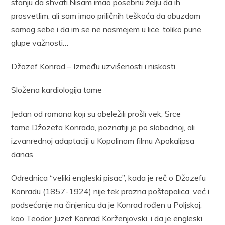
stanju da shvati.Nisam imao posebnu želju da ih
prosvetlim, ali sam imao priličnih teškoća da obuzdam
samog sebe i da im se ne nasmejem u lice, toliko pune
glupe važnosti…
Džozef Konrad – Između uzvišenosti i niskosti
Složena kardiologija tame
Jedan od romana koji su obeležili prošli vek, Srce
tame Džozefa Konrada, poznatiji je po slobodnoj, ali
izvanrednoj adaptaciji u Kopolinom filmu Apokalipsa
danas.
Odrednica “veliki engleski pisac”, kada je reč o Džozefu
Konradu (1857-1924) nije tek prazna poštapalica, već i
podsećanje na činjenicu da je Konrad rođen u Poljskoj,
kao Teodor Juzef Konrad Korženjovski, i da je engleski