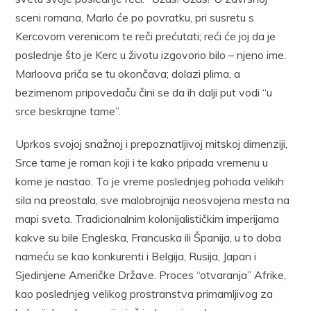
sceni romana, Marlo će po povratku, pri susretu s
Kercovom verenicom te reči prećutati; reći će joj da je
poslednje što je Kerc u životu izgovorio bilo – njeno ime.
Marloova priča se tu okončava; dolazi plima, a
bezimenom pripovedaču čini se da ih dalji put vodi “u
srce beskrajne tame”.
Uprkos svojoj snažnoj i prepoznatljivoj mitskoj dimenziji,
Srce tame je roman koji i te kako pripada vremenu u
kome je nastao. To je vreme poslednjeg pohoda velikih
sila na preostala, sve malobrojnija neosvojena mesta na
mapi sveta. Tradicionalnim kolonijalističkim imperijama
kakve su bile Engleska, Francuska ili Španija, u to doba
nameću se kao konkurenti i Belgija, Rusija, Japan i
Sjedinjene Američke Države. Proces “otvaranja” Afrike,
kao poslednjeg velikog prostranstva primamljivog za