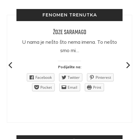
FENOMEN TRENUTKA
ŽOZE SARAMAGO
epričava
U nama je nešto što nema imena. To nešto
ra.
smo mi…
Podijelite na:
Pinterest
Facebook
Twitter
Pinterest
rint
Pocket
Email
Print