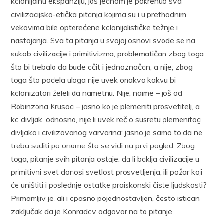
kolonijalnu ekspanziju, još jednom je pokrenuo sva
civilizacijsko-etička pitanja kojima su i u prethodnim
vekovima bile opterećene kolonijalističke težnje i
nastojanja. Sva ta pitanja u svojoj osnovi svode se na
sukob civilizacije i primitivizma, problematičan zbog toga
što bi trebalo da bude očit i jednoznačan, a nije; zbog
toga što podela uloga nije uvek onakva kakvu bi
kolonizatori želeli da nametnu. Nije, naime – još od
Robinzona Krusoa – jasno ko je plemeniti prosvetitelj, a
ko divljak, odnosno, nije li uvek reč o susretu plemenitog
divljaka i civilizovanog varvarina; jasno je samo to da ne
treba suditi po onome što se vidi na prvi pogled. Zbog
toga, pitanje svih pitanja ostaje: da li baklja civilizacije u
primitivni svet donosi svetlost prosvetljenja, ili požar koji
će uništiti i poslednje ostatke praiskonski čiste ljudskosti?
Primamljiv je, ali i opasno pojednostavljen, često istican
zaključak da je Konradov odgovor na to pitanje