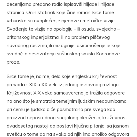
decenijama predano radio ispisavši hiljade i hiljade
stranica. Onih stotinak koje čine roman Srce tame
vrhunsko su ovaploćenje njegove umetničke vizije.
Svođenje te vizije na apologiju – ili osudu, svejedno –
britanskog imperijalizma, ili na problem piščevog
navodnog rasizma, ili mizoginije, osiromašenje je koje
svedoči o neshvatanju suštinskog smisla Konradove
proze.
Srce tame je, naime, delo koje englesku književnost
prevodi iz XIX u XX vek, iz jednog osnovnog razloga.
Književnost XIX veka samouvereno je tražila odgovore
na ono što je smatrala temeljnim ljudskim nedoumicama,
pri čemu je ljudsko biće posmatrano pre svega kao
proizvod neposrednog socijalnog okruženja; književnost
dvadesetog nastoji da postavi ključna pitanja, sa jasnom
svešću o tome da na svako od njih ima onoliko odgovora