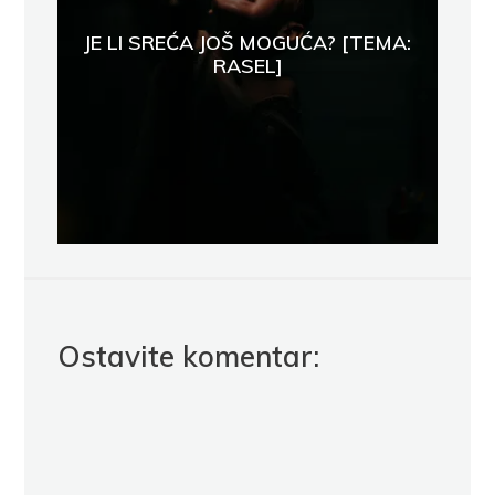
JE LI SREĆA JOŠ MOGUĆA? [TEMA:
RASEL]
Ostavite komentar: