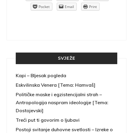
rint
Pocket
Email
Print
SVJEŽE
Kapi – Bljesak pogleda
Eskvilinska Venera [Tema: Hamvaš]
Političke maske i egzistencijalni strah –
Antropologija naspram ideologije [Tema:
Dostojevski]
Treći put ti govorim o ljubavi
Postoji svitanje duhovne svetlosti – Izreke o