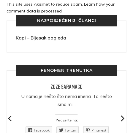
This site uses Akismet to reduce spam.
Learn how your
comment data is processed
.
NAJPOSJEĆENIJI ČLANCI
Kapi – Bljesak pogleda
FENOMEN TRENUTKA
ŽOZE SARAMAGO
epričava
U nama je nešto što nema imena. To nešto
ra.
smo mi…
Podijelite na:
Pinterest
Facebook
Twitter
Pinterest