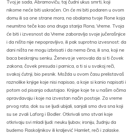
Tvoj je sada, Abramoviču, taj čudni ukus smrti, koji
nikome neće biti uskraćen. On će mi biti podaren u ovom
domu ili sa one strane mora, na obalama tvoje Rone koja
neumitno teče kao ona druga starija Rona, Vreme. Tvoja
će biti i izvesnost da Vreme zaboravlja svoje jučerašnjice
i da ništa nije nepopravljivo, ili pak suprotna izvesnost: da
dani ništa ne mogu izbrisati i da nema čina, ili sna, koji ne
baca beskrajnu senku. Ženeva je verovala da si ti čovek
zakona, čovek presuda i parnica, a ti si u svakoj reči,
svakoj ćutnji, bio pesnik. Možda u ovom času prelistavaš
raznolike knjige koje nisi napisao, a koje si kanio napisati i
potom od pisanja odustajao. Knjige koje te u našim očima
opravdavaju i koje na izvestan način postoje. Za vreme
prvog rata, dok su se ljudi ubijali, sanjali smo dva sna koji
su se zvali Laforg i Bodler. Otkrivali smo stvari koje
otkrivaju svi mladi ljudi: neuku ljubav, ironiju, žudnju da
budemo Raskoljnikov ili kraljević Hamlet, reči i zalaske.