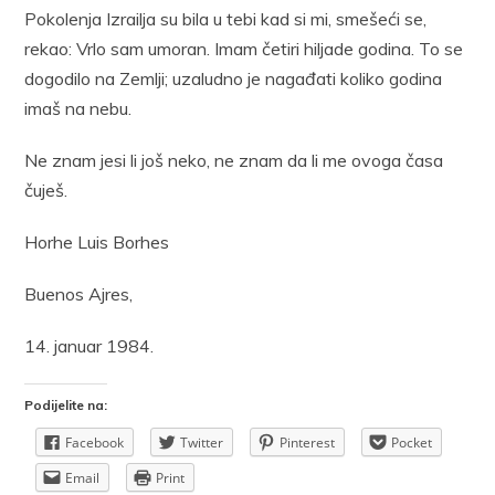
Pokolenja Izrailja su bila u tebi kad si mi, smešeći se,
rekao: Vrlo sam umoran. Imam četiri hiljade godina. To se
dogodilo na Zemlji; uzaludno je nagađati koliko godina
imaš na nebu.
Ne znam jesi li još neko, ne znam da li me ovoga časa
čuješ.
Horhe Luis Borhes
Buenos Ajres,
14. januar 1984.
Podijelite na:
Facebook
Twitter
Pinterest
Pocket
Email
Print