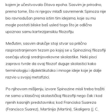
kojem je učestvovala čitava epoha. Sasvim je prirodno,
prema tome, što ni njegov mlađi savremenik Spinoza nije
bio ravnodušan prema istim tim idejama, koje su mu
mogle postati bliske baš usled toga što je odlično
upoznao samu kartezijansikiu filozofiju.
Međutim, sasvim drukčije stoji stvar sa prilično
rasprostranjenom tezom po kojoj se u Spinozinoj filozofiji
osećaju uticaji srednjovekovne skolastike. Neki pisci
zapravo tvrde da ovaj filozof duguje skolastici kako
terminologiju i dijalektikutako i mnoge ideje koje je dalje
razvio u svojoj metafizici.
Po njihovom mišljenju, izvore Spinozine misli treba tražiti
ne samo u klasičnoj skolastičkaj filozofiji nego čak i kod
njenih kasnijih predstavnika; kod Franciska Suareza
(Francisco Suarez), Martinija (Martini), Skaligera (J. C.