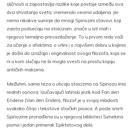
sličnosti a zapostavlja razlike koje postoje između ova
dva shvatanja sveta, vremenski veoma udaljena. Jer
nema nikakve sumnje da mnogi Spinozini stavovi, koji
zaista podsećaju na stoicizam, znače u isti mah i
njegovo temeljno prevazilaženje. To u prvom redu važi
za učenje o afektima, o vrlini i o najvišem dobru u kojima
je došla do izražaja i originalnost ovoga filozofa, koja se
ni u kom slučaju ne bi mogla svesti na prostu kopiju
antičkih maksima.
Međutim, sama teza o uticaju stoicizma na Spinozu ima
realnih osnova. Izučavajući latinski jezik kod Fan den
Endena (Van den Enden), filozof je u svojoj mladosti
svakako čitao i tekstove stoičkih pisaca. A posle smrti
Spinozine pronađena su u njegovoj biblioteci Senekina
pisma i jedan primerak Epiktetovog dela.