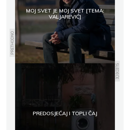
MOJ SVET JE MOJ SVET [TEMA:
VALJAREVIĆ]
PRETHODNO
SLEDEĆE
PREDOSJEĆAJ I TOPLI ČAJ