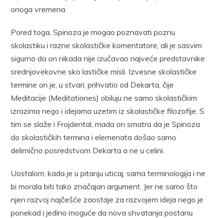
onoga vremena.
Pored toga, Spinoza je mogao poznavati poznu
skolastiku i razne skolastičke komentatore, ali je sasvim
sigurno da on nikada nije izučavao najveće predstavnike
srednjovekovne sko lastičke misli. Izvesne skolastičke
termine on je, u stvari, prihvatio od Dekarta, čije
Meditacije (Meditationes) obiluju ne samo skolastičkim
izrazima nego i idejama uzetim iz skolastičke filozofije. S
tim se slaže i Frojdental, mada on smatra da je Spinoza
do skolastičkih termina i elemenata došao samo
delimično posredstvom Dekarta a ne u celini.
Uostalom, kada je u pitanju uticaj, sama terminologija i ne
bi morala biti tako značajan argument. Jer ne samo što
njen razvoj najčešće zaostaje za razvojem ideja nego je
ponekad i jedino moguće da nova shvatanja postanu