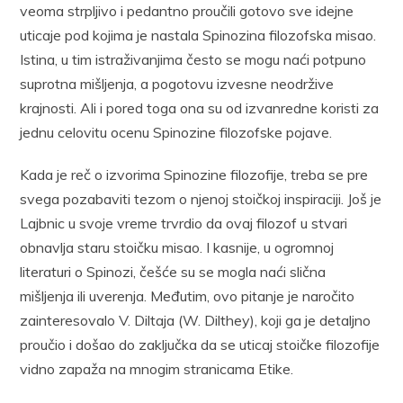
veoma strpljivo i pedantno proučili gotovo sve idejne
uticaje pod kojima je nastala Spinozina filozofska misao.
Istina, u tim istraživanjima često se mogu naći potpuno
suprotna mišljenja, a pogotovu izvesne neodržive
krajnosti. Ali i pored toga ona su od izvanredne koristi za
jednu celovitu ocenu Spinozine filozofske pojave.
Kada je reč o izvorima Spinozine filozofije, treba se pre
svega pozabaviti tezom o njenoj stoičkoj inspiraciji. Još je
Lajbnic u svoje vreme trvrdio da ovaj filozof u stvari
obnavlja staru stoičku misao. I kasnije, u ogromnoj
literaturi o Spinozi, češće su se mogla naći slična
mišljenja ili uverenja. Međutim, ovo pitanje je naročito
zainteresovalo V. Diltaja (W. Dilthey), koji ga je detaljno
proučio i došao do zaključka da se uticaj stoičke filozofije
vidno zapaža na mnogim stranicama Etike.