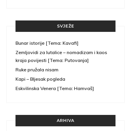
SVJEŽE
Bunar istorije [Tema: Kavafi]
Zemljovidi za lutalice – nomadizam i kaos
kraja povijesti [Tema: Putovanja]
Ruke pružala nisam
Kapi – Bljesak pogleda
Eskvilinska Venera [Tema: Hamvaš]
ARHIVA