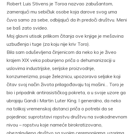
Robert Luis Stivens je Toroa nazvao zabušantom,
zamerajući mu sebičluk osobe koja darove svog uma
čuva samo za sebe, odbijajući da ih predoči društvu. Meni
se baš zato svideo.
Moj glavni utisak prilikom čitanja ove knjige je mešavina
uzbuđenja i tuge (za koju nije kriv Toro).
Bila sam oduševljena činjenicom da neko ko je živeo
krajem XIX veka pobunjeno priča o dehumanizaciji u
uslovima industrijske, serijske proizvodnje,
konzumerizma, psuje železnicu, upozorava seljake koji
čitav svoj način života prilagođavaju toj mašini… Toro je
bio i pripadnik antirasističkog pokreta, a u svoje uzore ga
ubrajaju Gandi i Martin Luter King. I generalno, da neko
na tolikoj vremenskoj distanci priča o potrebi da se
pojedinac suprotstavi ropstvu društvu na svakodnevnom
nivou – ropstvu koje nameće birokratizovano,
obezglavljeno društvo sa svojim ceremonijama, uzorima,