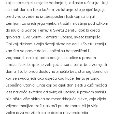
koji su razumjeli umijeće hodanja, tj. odlaska u šetnju – koji
su imali dar, da tako kažem, za lutanje: što je riječ koja je
predivno izvedena iz „besposleni ljudi koji su lunjali
zemljom za srednjega vijeka, i tražili milostinju pod izlikom
da idu a la Sainte Terre,“ u Svetu Zemlju, dok bi djeca
govorila: „Evo Saint- Terrera,“ lutalice, svetozemljaša.
Oni koji tijekom svojih šetnji nikad ne odu u Svetu zemlju,
kao što se prave da idu, obični su besposličari i
vagabundi; oni koji tamo odu jesu lutalice u pravom
smislu. Neki bi, ipak, izveli riječ iz sans terre, bez zemlje ili
doma, što bi onda doslovno značilo bez stalnog doma, ali
koji se svuda jednako osjeća kod kuće. Jer to je tajna
uspješna lutanja. Onaj koji po cijeli dan sjedi u kući možda
jest najveća skitnica od svih; ali lutalica, u pravom smislu,
nije ništa više skitnica od meandrirajuće rijeke, koja cijelo
vrijeme marljivo traži najkraći put do mora. Ali ja više
volim prvu verziju, koja je doista najvjerojatnija