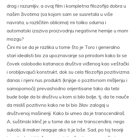
drag i razumljiv, a ovaj film i kompletna filozofija dobra u
našim životima (sa kojom sam se susretala u više
navrata, u različitim oblicima) mi toliko odurna i
automatski izaziva proizvodnju negativne hemije u mom
mozgu?
Čini mi se da je razlika u tome što je Toro i generalno
stari idealisti bio za upoznavanje sa prirodom kako bi se
čovek oslobodio katanaca društva viđenog kao veštački
i orobljavajući konstrukt, dok su cela filozofija pozitivizma
danas i njeni nus produkti (knjige o pozitivnom mišljenju i
samopomoći) prevashodno orijentisane tako da tebi
bude bolje da bi društvu u kom si bilo bolje, tj. da te nauče
da misliš pozitivno kako ne bi bio žilav zalogaj u
društvenoj mašineriji. Kako bi umeo da je transcendiraš.
A, suštinski klinč je u tome da se ne transcendira, nego
sukobi, ili maker reaguje ako ti je loše. Sad, po toj teoriji