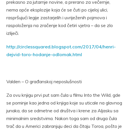
prekasno za jutarnje novine, a prerano za večernje,
nema opće eksplozije koja će se čuti po cijeloj ulici,
raspršujući legije zastarjelih i uvriježenih pojmova i
raspoloženja na zračenje kod četiri vjetra – da se zlo
izliječi.
http://circlessquared.blogspot.com/2017/04/henri-
dejvid-toro-hodanje-odlomak.html
Valden – O građanskoj neposlušnosti
Za ovu knjigu prvi put sam čula u filmu Into the Wild, gde
se pominje kao jedna od knjiga koje su uticale na glavnog
junaka, da se odmetne od društva i krene za Aljasku sa
minimalnim sredstvima. Nakon toga sam od druga čula
trač da u Americi zabranjuju deci da čitaju Toroa, pošto je