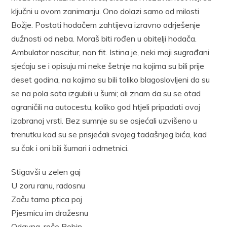
ključni u ovom zanimanju. Ono dolazi samo od milosti
Božje. Postati hodačem zahtijeva izravno odrješenje
dužnosti od neba. Moraš biti rođen u obitelji hodača.
Ambulator nascitur, non fit. Istina je, neki moji sugrađani
sjećaju se i opisuju mi neke šetnje na kojima su bili prije
deset godina, na kojima su bili toliko blagoslovljeni da su
se na pola sata izgubili u šumi; ali znam da su se otad
ograničili na autocestu, koliko god htjeli pripadati ovoj
izabranoj vrsti. Bez sumnje su se osjećali uzvišeno u
trenutku kad su se prisjećali svojeg tadašnjeg bića, kad
su čak i oni bili šumari i odmetnici.
Stigavši u zelen gaj
U zoru ranu, radosnu
Začu tamo ptica poj
Pjesmicu im dražesnu
Odavna, reče Robin,