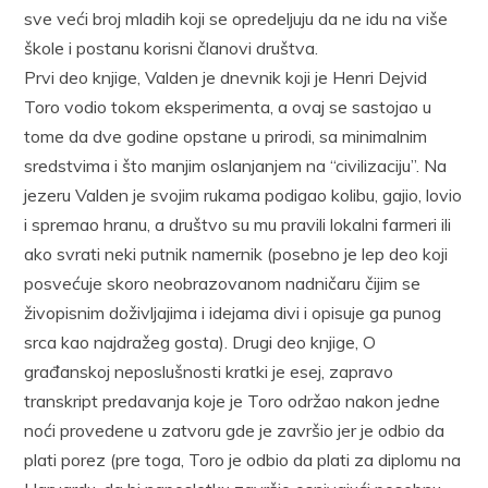
sve veći broj mladih koji se opredeljuju da ne idu na više
škole i postanu korisni članovi društva.
Prvi deo knjige, Valden je dnevnik koji je Henri Dejvid
Toro vodio tokom eksperimenta, a ovaj se sastojao u
tome da dve godine opstane u prirodi, sa minimalnim
sredstvima i što manjim oslanjanjem na “civilizaciju”. Na
jezeru Valden je svojim rukama podigao kolibu, gajio, lovio
i spremao hranu, a društvo su mu pravili lokalni farmeri ili
ako svrati neki putnik namernik (posebno je lep deo koji
posvećuje skoro neobrazovanom nadničaru čijim se
živopisnim doživljajima i idejama divi i opisuje ga punog
srca kao najdražeg gosta). Drugi deo knjige, O
građanskoj neposlušnosti kratki je esej, zapravo
transkript predavanja koje je Toro održao nakon jedne
noći provedene u zatvoru gde je završio jer je odbio da
plati porez (pre toga, Toro je odbio da plati za diplomu na