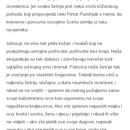
izvedenica. Jer svaka šetnja jest neka vrsta križarskog
pohoda, koji propovijeda neki Petar Pustinjak u nama, da
krenemo i ponovno osvojimo Svetu zemlju iz ruku
nevjernika.
Istina je, mi smo tek plahi križari, i hodači koji ne
poduzimaju ustrajne pothvate, pothvate bez kraja. Naše
ekspedicije su tek obilasci, i završavaju navečer kod
ognjišta od kojeg smo i krenuli. Polovica naše šetnje tek
je vraćanje po vlastitim tragovima. Trebali bismo otići u
najkraću šetnju, slučajno, u duhu neumiruće avanture, i
nikad se ne vratiti – spremni da natrag pošaljemo samo
svoje balzamirano srce kao uspomenu na svoja
napuštena kraljevstva. Ako ste spremni napustiti majku i
oca, brata i sestru, ženu i djecu i prijatelje, i nikad ih više
ne vidjeti – ako ste platili sve svoje dugove, napisali
oporuku, i ako ste riješili sve svoje brige, onda ste