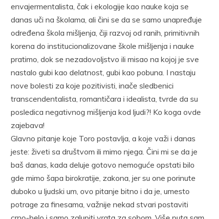
envajermentalista, čak i ekologije kao nauke koja se
danas uči na školama, ali čini se da se samo unapređuje
određena škola mišljenja, čiji razvoj od ranih, primitivnih
korena do institucionalizovane škole mišljenja i nauke
pratimo, dok se nezadovoljstvo ili misao na kojoj je sve
nastalo gubi kao delatnost, gubi kao pobuna. I nastaju
nove bolesti za koje pozitivisti, inače sledbenici
transcendentalista, romantičara i idealista, tvrde da su
posledica negativnog mišljenja kod ljudi?! Ko koga ovde
zajebava!
Glavno pitanje koje Toro postavlja, a koje važi i danas
jeste: živeti sa društvom ili mimo njega. Čini mi se da je
baš danas, kada deluje gotovo nemoguće opstati bilo
gde mimo šapa birokratije, zakona, jer su one porinute
duboko u ljudski um, ovo pitanje bitno i da je, umesto
potrage za finesama, važnije nekad stvari postaviti
crno-belo i samo zalupiti vrata za sobom. Više puta sam