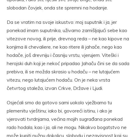
slobodan čovjek, onda ste spremni na hodanje.
Da se vratim na svoje iskustvo: moj suputnik i ja, jer
ponekad imam suputnika, uživamo zamišljajući sebe kao
vitezove novog, ili prije, drevnog reda – ne kao kipove na
konjima ili chevaliere, ne kao ritere ili jahače, nego kao
hodače, još drevniju i časniju vrstu, vjerujem. Viteški i
herojski duh koji je nekoć pripadao Jahaču čini se da sada
prebiva, ili se možda skrasio u hodaču – ne lutajućem
vitezu, nego lutajućem hodaču. On je neka vrsta
četvrtog staleža, izvan Crkve, Države i Ljudi.
Osjećali smo da gotovo sami uokolo vježbamo tu
plemenitu vještinu; iako bi, govoreći istinu, i ako je
vjerovati tvrdnjama, većina mojih sugrađana ponekad
rado hodala, kao i ja, ali ne mogu. Nikakvo bogatstvo ne
može kupiti nužnu dokolicu, slobodu i nezavisnost koji su