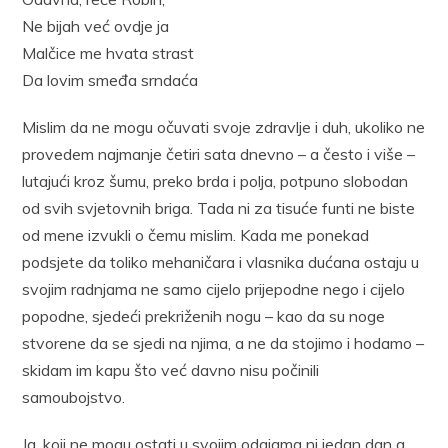
Ne bijah već ovdje ja
Malčice me hvata strast
Da lovim smeđa srndaća
Mislim da ne mogu očuvati svoje zdravlje i duh, ukoliko ne
provedem najmanje četiri sata dnevno – a često i više –
lutajući kroz šumu, preko brda i polja, potpuno slobodan
od svih svjetovnih briga. Tada ni za tisuće funti ne biste
od mene izvukli o čemu mislim. Kada me ponekad
podsjete da toliko mehaničara i vlasnika dućana ostaju u
svojim radnjama ne samo cijelo prijepodne nego i cijelo
popodne, sjedeći prekriženih nogu – kao da su noge
stvorene da se sjedi na njima, a ne da stojimo i hodamo –
skidam im kapu što već davno nisu počinili
samoubojstvo.
Ja, koji ne mogu ostati u svojim odajama ni jedan dan a