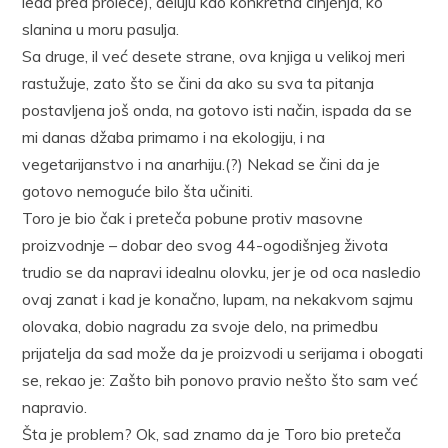
leda pred proleće), deluju kao konkretna činjenja, ko
slanina u moru pasulja.
Sa druge, il već desete strane, ova knjiga u velikoj meri
rastužuje, zato što se čini da ako su sva ta pitanja
postavljena još onda, na gotovo isti način, ispada da se
mi danas džaba primamo i na ekologiju, i na
vegetarijanstvo i na anarhiju.(?) Nekad se čini da je
gotovo nemoguće bilo šta učiniti.
Toro je bio čak i preteča pobune protiv masovne
proizvodnje – dobar deo svog 44-ogodišnjeg života
trudio se da napravi idealnu olovku, jer je od oca nasledio
ovaj zanat i kad je konačno, lupam, na nekakvom sajmu
olovaka, dobio nagradu za svoje delo, na primedbu
prijatelja da sad može da je proizvodi u serijama i obogati
se, rekao je: Zašto bih ponovo pravio nešto što sam već
napravio.
Šta je problem? Ok, sad znamo da je Toro bio preteča