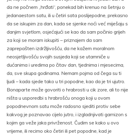
da ne počnem „hrđati“, ponekad bih krenuo na šetnju o
jedanaestom satu, ili u četiri sata poslijepodne, prekasno
da se iskupim za dan, kada se sjenke noći već miješaju s
danjim svjetlom, osjećajući se kao da sam počinio grijeh
za koji se moram iskupiti – priznajem da sam
zaprepašten izdržljivošću, da ne kažem moralnom
neosjetljivošću svojih susjeda koji se utamniče u
dućanima i uredima po čitav dan, tjednima i mjesecima,
da, sve skupa godinama. Nemam pojma od čega su ti
ljudi – kada sjede tako u tri popodne, kao da je tri ujutro.
Bonaparte može govoriti o hrabrosti u cik zore, ali to nije
ništa u usporedbi s hrabrošću onoga koji u ovom
popodnevnom satu može radosno sjediti protiv sebe
kakvog je poznavao cijelo jutro, i izgladnjivati garnizon s
kojim ga veže jaka privrženost. Čudim se kako u ovo
vrijeme, ili recimo oko četiri ili pet popodne, kad je