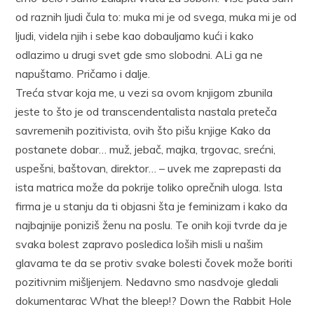
od raznih ljudi čula to: muka mi je od svega, muka mi je od
ljudi, videla njih i sebe kao dobauljamo kući i kako
odlazimo u drugi svet gde smo slobodni. ALi ga ne
napuštamo. Pričamo i dalje.
Treća stvar koja me, u vezi sa ovom knjigom zbunila
jeste to što je od transcendentalista nastala preteča
savremenih pozitivista, ovih što pišu knjige Kako da
postanete dobar… muž, jebač, majka, trgovac, srećni,
uspešni, baštovan, direktor… – uvek me zaprepasti da
ista matrica može da pokrije toliko oprečnih uloga. Ista
firma je u stanju da ti objasni šta je feminizam i kako da
najbajnije poniziš ženu na poslu. Te onih koji tvrde da je
svaka bolest zapravo posledica loših misli u našim
glavama te da se protiv svake bolesti čovek može boriti
pozitivnim mišljenjem. Nedavno smo nasdvoje gledali
dokumentarac What the bleep!? Down the Rabbit Hole