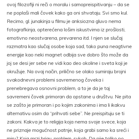
ovoj filozofiji ni reči o moralu i samopreispitivanju – da se
ne poplaši mali čovek kako ga oni shvataju. Svi smo kul.
Recimo, gl. junakinja u filmu je anksiozna gluvo nema
fotografkinja, opterećena lošim iskustvima iz prošlosti,
emotivno neostvarena, prevarena itd. I njen se slučaj
razmatra kao slučaj osobe koja sad, tako puna neagtivne
energije kao neki magnet odbija sve dobro što može da
joj se desi jer sebe ne vidi kao deo okoline i sveta koji je
okružuje. Na ovaj način, prilično se olako sumiraju brojni
svakodnevni problemi savremenog čoveka i
prenebregava osnovni problem, a to je da je taj
savremeni čovek primoran da opstane u društvu. Ne pita
se zašto je primoran i po kojim zakonima i ima li ikakvu
alternativu osim da “prihvati sebe”. Ne preispituju se ti
zakoni. Kakva je to religija koja nema svoje svece, koja
ne priznaje mogućnost patnje, koja grabi samo ka sreći i
miru? Koja mrzi brigu, problem, sukob. Da nije toliko po