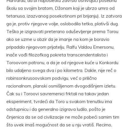
Harvardu, da bi naposletku završio osnivajući posebnu
školu sa svojim bratom, Džonom koji je ubrzo umro od
tetanusa, izazvanog posekotinom pri brijanju). Iz zatvora
ga je, protiv njegove volje, oslobodila tetka, plativši dug.
Teško je izigravati preterano oduševljenje prema Torou
ako se uzme u obzir da je imanje na kom je boravio
pripadalo njegovom prijatelju, Ralfu Valdou Emersonu,
inače vođi filozofkog pokreta transcendentalista i
Toroovom patronu, a da je od njegove kuće u Konkordu
bilo udaljeno svega dva i po kilometra. Dakle, nije reč o
robinsonkrusoovskom podvigu, već o prilično
racionalnom, planski osmišljenom dvogodišnjem izletu.
Čak su i Toroovi savremenici frktali na takav jedan
eksperiment, tvrdeći da Toro u svakom trenutku ima
odstupnicu i da generalno izigrava ludilo, pošto je
činjenica da se od civilizacije ne može pobeći samim tim
što uvek imaš mogućnost da se u nju vratiš. Recimo,