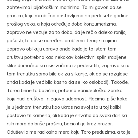
zahtevima i pljačkaškim manirima. To mi govori da se
granica, koju mi obično postavljamo na pedesete godine
prošlog veka, a koja određuje doba konzumerizma,
zapravo ne vezuje za to doba, da je reč o daleko ranijoj
pošasti, te da se određeni problemi i teorije o njima
zapravo oblikuju upravo onda kada je to istom tom
društvu potrebno kao nekakav kolektivni splin (rabljene
slike domaćica sa usisivačima iz pedesetih, zapravo su u
tom trenutku samo bile ok za slikanje, ok da se razglase
onda kada je već bilo kasno da se iko oslobodi). Takođe,
Toroa brine ta bazična, potpuno vanideološka zamka
koju nudi društvo i njegova udobnost. Recimo, piše kako
je u jednom trenutku kao ukras na svoj sto u toj kolibi
postavio tri kamena, ali kada je shvatio da svaki dan sa
njih mora da briše prašinu, bacio ih je kroz prozor.
Oduševila me radikalna mera koju Toro preduzima, a to je