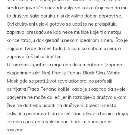
sredi njegovo lično nezadovoljstvo koliko činjenica da mu
to društvo šalje poruku: nisi dovoljno dobar, popravi se.
Ovi društveni uslovi gotovo se uopšte ne preispituju,
zapravo, preskaču se kao neke mušice koje ti ometaju
koncentraciju dok gledaš u nekom idealnom smeru. Što je
najgore, tvrde da ćeš tada biti sam sa sobom u miru, a
zapravo ćeš biti u društvu.
U tom smislu, infuziju mi je dao dokumentarac (zapravo
eksperimentalni film) Frantz Fanon: Black Skin, White
Mask gde se prati život revolucionara, po profesiji
psihijatra Fraca Fenona koji je, kada je skapirao da svoje
pacijente ne može da leči jer ih razboljeva društvo u kom
žive, te da treba udariti na društvenu bolest umesto
individuu primoravati da se leči, dao otkaz u bolnici u kojoj
je radio i postao revolucionar i borac u borbi protiv
rasizma.