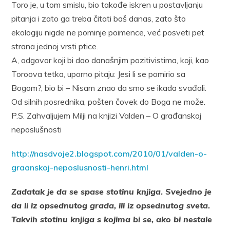
Toro je, u tom smislu, bio takođe iskren u postavljanju
pitanja i zato ga treba čitati baš danas, zato što
ekologiju nigde ne pominje poimence, već posveti pet
strana jednoj vrsti ptice.
A, odgovor koji bi dao današnjim pozitivistima, koji, kao
Toroova tetka, uporno pitaju: Jesi li se pomirio sa
Bogom?, bio bi – Nisam znao da smo se ikada svađali.
Od silnih posrednika, pošten čovek do Boga ne može.
P.S. Zahvaljujem Milji na knjizi Valden – O građanskoj
neposlušnosti
http://nasdvoje2.blogspot.com/2010/01/valden-o-
graanskoj-neposlusnosti-henri.html
Zadatak je da se spase stotinu knjiga. Svejedno je
da li iz opsednutog grada, ili iz opsednutog sveta.
Takvih stotinu knjiga s kojima bi se, ako bi nestale