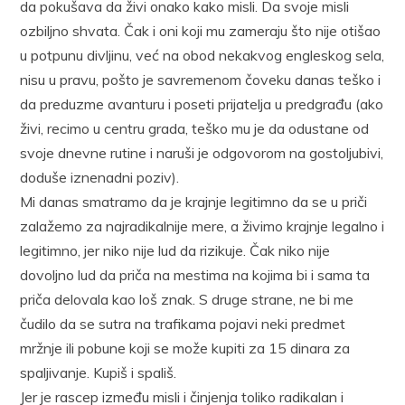
da pokušava da živi onako kako misli. Da svoje misli
ozbiljno shvata. Čak i oni koji mu zameraju što nije otišao
u potpunu divljinu, već na obod nekakvog engleskog sela,
nisu u pravu, pošto je savremenom čoveku danas teško i
da preduzme avanturu i poseti prijatelja u predgrađu (ako
živi, recimo u centru grada, teško mu je da odustane od
svoje dnevne rutine i naruši je odgovorom na gostoljubivi,
doduše iznenadni poziv).
Mi danas smatramo da je krajnje legitimno da se u priči
zalažemo za najradikalnije mere, a živimo krajnje legalno i
legitimno, jer niko nije lud da rizikuje. Čak niko nije
dovoljno lud da priča na mestima na kojima bi i sama ta
priča delovala kao loš znak. S druge strane, ne bi me
čudilo da se sutra na trafikama pojavi neki predmet
mržnje ili pobune koji se može kupiti za 15 dinara za
spaljivanje. Kupiš i spališ.
Jer je rascep između misli i činjenja toliko radikalan i