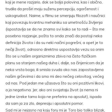
koji je mene razjario, dok se bolja polovina, kao i obično,
trudila da proširi moju suženu percepciju, ogorčenost i
uskogrudost. Naime, u filmu se smenjuju filozofi i naučnici
koji povezuju kvantnu mehaniku sa umetnošću življenja
(ispostavlja se da ne znamo svi kako se to radi – što me
posebno razjaruje, pošto to onda znači da postoji neka
definicija života i da su neki načini pogrešni, a opet je to
nečiji život), odnosno direktno uspostavlja vezu sa onim
što se u našim organizmima zbiva na čisto fizičkom
planu sa stanjem našeg duha i, dalje, sa činjenicom da je
neka vrsta boga, ili smisla svuda oko nas zapostavljena
našim grčevima i da smo mi deo nečeg celovitog, većeg
od nas. Pod jedan me užasava što su oni pozitivni likovi,
a ja negativna. Jer, ako oni svojataju život (a nema ni
jedne izreke tamo koja ne preferira na apsolut), ispada
da sam ja za zlo, depresiju i apsolutni pomor.
Sad mi je nejasno na koju foru mi je Toro bio toliko blizak,