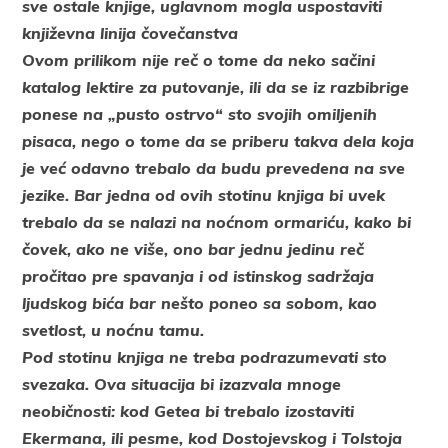
sve ostale knjige, uglavnom mogla uspostaviti
književna linija čovečanstva
Ovom prilikom nije reč o tome da neko sačini
katalog lektire za putovanje, ili da se iz razbibrige
ponese na „pusto ostrvo“ sto svojih omiljenih
pisaca, nego o tome da se priberu takva dela koja
je već odavno trebalo da budu prevedena na sve
jezike. Bar jedna od ovih stotinu knjiga bi uvek
trebalo da se nalazi na noćnom ormariću, kako bi
čovek, ako ne više, ono bar jednu jedinu reč
pročitao pre spavanja i od istinskog sadržaja
ljudskog bića bar nešto poneo sa sobom, kao
svetlost, u noćnu tamu.
Pod stotinu knjiga ne treba podrazumevati sto
svezaka. Ova situacija bi izazvala mnoge
neobičnosti: kod Getea bi trebalo izostaviti
Ekermana, ili pesme, kod Dostojevskog i Tolstoja