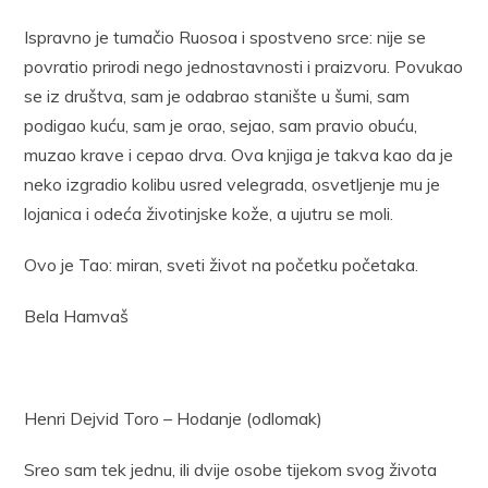
Ispravno je tumačio Ruosoa i spostveno srce: nije se
povratio prirodi nego jednostavnosti i praizvoru. Povukao
se iz društva, sam je odabrao stanište u šumi, sam
podigao kuću, sam je orao, sejao, sam pravio obuću,
muzao krave i cepao drva. Ova knjiga je takva kao da je
neko izgradio kolibu usred velegrada, osvetljenje mu je
lojanica i odeća životinjske kože, a ujutru se moli.
Ovo je Tao: miran, sveti život na početku početaka.
Bela Hamvaš
Henri Dejvid Toro – Hodanje (odlomak)
Sreo sam tek jednu, ili dvije osobe tijekom svog života