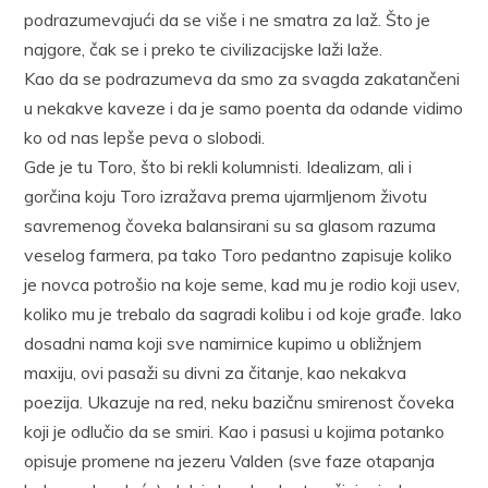
podrazumevajući da se više i ne smatra za laž. Što je
najgore, čak se i preko te civilizacijske laži laže.
Kao da se podrazumeva da smo za svagda zakatančeni
u nekakve kaveze i da je samo poenta da odande vidimo
ko od nas lepše peva o slobodi.
Gde je tu Toro, što bi rekli kolumnisti. Idealizam, ali i
gorčina koju Toro izražava prema ujarmljenom životu
savremenog čoveka balansirani su sa glasom razuma
veselog farmera, pa tako Toro pedantno zapisuje koliko
je novca potrošio na koje seme, kad mu je rodio koji usev,
koliko mu je trebalo da sagradi kolibu i od koje građe. Iako
dosadni nama koji sve namirnice kupimo u obližnjem
maxiju, ovi pasaži su divni za čitanje, kao nekakva
poezija. Ukazuje na red, neku bazičnu smirenost čoveka
koji je odlučio da se smiri. Kao i pasusi u kojima potanko
opisuje promene na jezeru Valden (sve faze otapanja