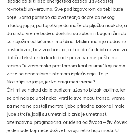
ispada da si ti loša energetska čestica u sveopštoj
ravnoteži univerzuma. Sve pod izgovorom da tebi bude
bolje. Sama pomisao da ova teorija dopre do nekog
mladog japija, pa taj otkrije da može da pljačka naokolo, a
da u isto vreme bude u dosluhu sa sobom i bogom čini da
se naježim od kičemen moždine. Mislim, meni je nedavno
poslodavac, bez zajebancije, rekao da ću dobiti novac za
dotični tekst onda kada bude pravo vreme, pošto mi
radimo “u vremensko prostornom kontinuumu” koji nema
veze sa generalnim sistemom isplaćivanja. To je
filozofija za japije, jer ko drugi meri vreme?
Čini mi se nekad da je budizam užasno blizak japijima, jer
se oni nalaze u toj nekoj vrsti ja sve mogu transa, vreme
za mene ne postoji mantre i jebo prirodne zakone i male
ljude strofe.Japiji su umetnici, biznis je umetnost,
alternativna, pragmatična, otuđena od života – živ čovek
je demode koji neće doživeti svoju retro hajp modu. U