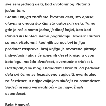
sve sem jednog dela, kod dvotomnog Platona
jedan tom.
Stotinu knjiga znači sto životnih dela, sto opusa,
glavninu onoga što čini sto autorskih dela. Tamo
gde je reč o samo jednoj jedinoj knjizi, kao kod
Rablea ili Dantea, nema pogađanja. Moderni autori
su pak višetomni; kod njih su naslovi knjiga
predmet rasprave, broj knjiga je otvoreno pitanje.
Individualni ukus će izmeniti deset knjiga u ovom
katalogu, možda dvadeset, eventualno trideset.
Odstupanja se mogu napadati i braniti. Za pedeset
dela svi ćemo se bezuslovno saglasiti; eventualno
za šezdeset, u najpovoljnijem slučaju za osamdeset.
Sudeći prema verovatnoći – za najvažnijih
osamdeset.
Bela Hamvaš