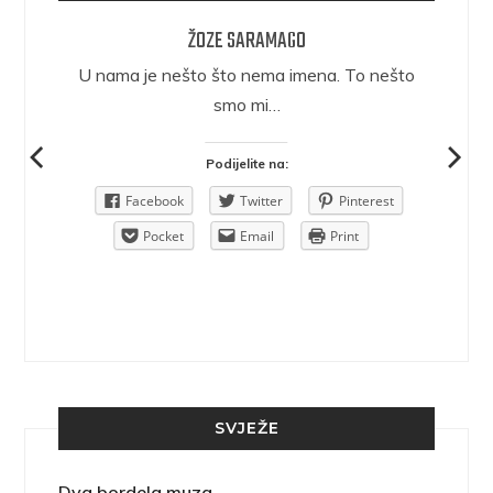
ŽOZE SARAMAGO
epričava
U nama je nešto što nema imena. To nešto
ra.
smo mi…
Podijelite na:
Pinterest
Facebook
Twitter
Pinterest
rint
Pocket
Email
Print
SVJEŽE
Dva bordela muza