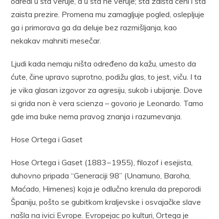
odredi u šta veruje, a u šta ne veruje; šta zaista ceni i šta
zaista prezire. Promena mu zamagljuje pogled, oslepljuje
ga i primorava ga da deluje bez razmišljanja, kao
nekakav mahniti mesečar.
Ljudi kada nemaju ništa određeno da kažu, umesto da
ćute, čine upravo suprotno, podižu glas, to jest, viču. I ta
je vika glasan izgovor za agresiju, sukob i ubijanje. Dove
si grida non è vera scienza – govorio je Leonardo. Tamo
gde ima buke nema pravog znanja i razumevanja.
Hose Ortega i Gaset
Hose Ortega i Gaset (1883−1955), filozof i esejista,
duhovno pripada “Generaciji 98” (Unamuno, Baroha,
Maćado, Himenes) koja je odlučno krenula da preporodi
Španiju, pošto se gubitkom kraljevske i osvajačke slave
našla na ivici Evrope. Evropejac po kulturi, Ortega je