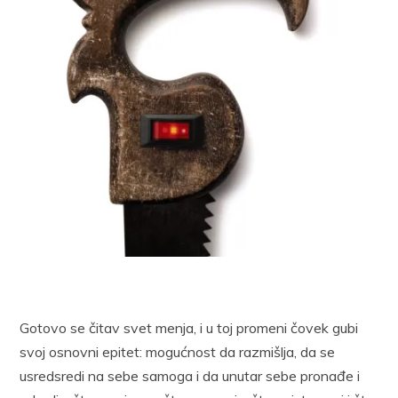
Gotovo se čitav svet menja, i u toj promeni čovek gubi
svoj osnovni epitet: mogućnost da razmišlja, da se
usredsredi na sebe samoga i da unutar sebe pronađe i