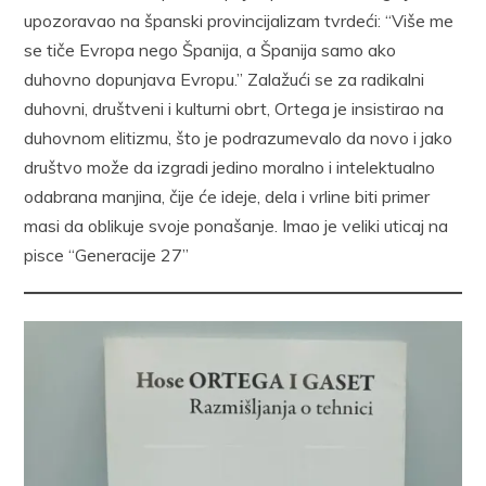
upozoravao na španski provincijalizam tvrdeći: “Više me
se tiče Evropa nego Španija, a Španija samo ako
duhovno dopunjava Evropu.” Zalažući se za radikalni
duhovni, društveni i kulturni obrt, Ortega je insistirao na
duhovnom elitizmu, što je podrazumevalo da novo i jako
društvo može da izgradi jedino moralno i intelektualno
odabrana manjina, čije će ideje, dela i vrline biti primer
masi da oblikuje svoje ponašanje. Imao je veliki uticaj na
pisce “Generacije 27”