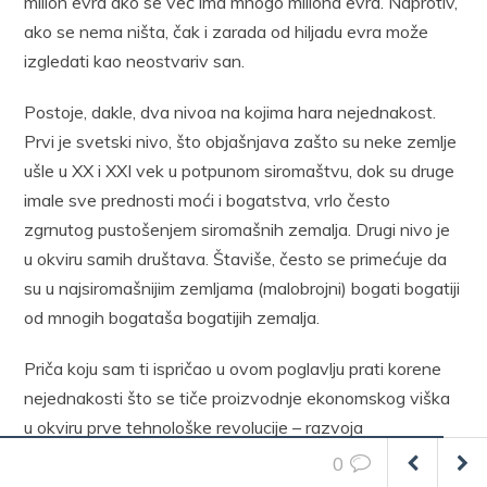
milion evra ako se već ima mnogo miliona evra. Naprotiv,
ako se nema ništa, čak i zarada od hiljadu evra može
izgledati kao neostvariv san.
Postoje, dakle, dva nivoa na kojima hara nejednakost.
Prvi je svetski nivo, što objašnjava zašto su neke zemlje
ušle u XX i XXI vek u potpunom siromaštvu, dok su druge
imale sve prednosti moći i bogatstva, vrlo često
zgrnutog pustošenjem siromašnih zemalja. Drugi nivo je
u okviru samih društava. Štaviše, često se primećuje da
su u najsiromašnijim zemljama (malobrojni) bogati bogatiji
od mnogih bogataša bogatijih zemalja.
Priča koju sam ti ispričao u ovom poglavlju prati korene
nejednakosti što se tiče proizvodnje ekonomskog viška
u okviru prve tehnološke revolucije – razvoja
poljoprivrede. Ovu priču nastaviću u sledećem poglavlju,
0
gde će se jasno videti kako se razlike još povećavaju u