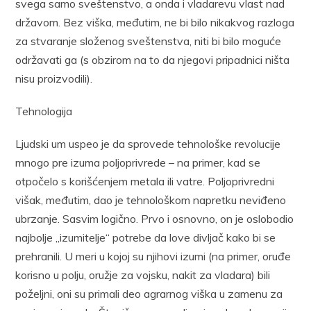
svega samo sveštenstvo, a onda i vladarevu vlast nad
državom. Bez viška, međutim, ne bi bilo nikakvog razloga
za stvaranje složenog sveštenstva, niti bi bilo moguće
održavati ga (s obzirom na to da njegovi pripadnici ništa
nisu proizvodili).
Tehnologija
Ljudski um uspeo je da sprovede tehnološke revolucije
mnogo pre izuma poljoprivrede – na primer, kad se
otpočelo s korišćenjem metala ili vatre. Poljoprivredni
višak, međutim, dao je tehnološkom napretku neviđeno
ubrzanje. Sasvim logično. Prvo i osnovno, on je oslobodio
najbolje „izumitelje“ potrebe da love divljač kako bi se
prehranili. U meri u kojoj su njihovi izumi (na primer, oruđe
korisno u polju, oružje za vojsku, nakit za vladara) bili
poželjni, oni su primali deo agrarnog viška u zamenu za