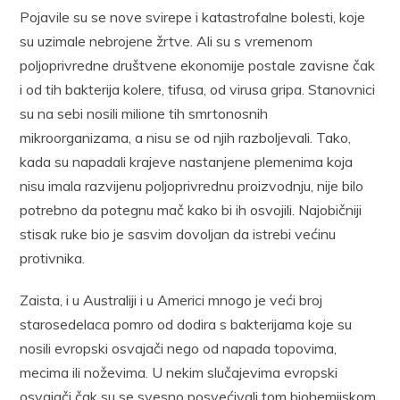
Pojavile su se nove svirepe i katastrofalne bolesti, koje
su uzimale nebrojene žrtve. Ali su s vremenom
poljoprivredne društvene ekonomije postale zavisne čak
i od tih bakterija kolere, tifusa, od virusa gripa. Stanovnici
su na sebi nosili milione tih smrtonosnih
mikroorganizama, a nisu se od njih razboljevali. Tako,
kada su napadali krajeve nastanjene plemenima koja
nisu imala razvijenu poljoprivrednu proizvodnju, nije bilo
potrebno da potegnu mač kako bi ih osvojili. Najobičniji
stisak ruke bio je sasvim dovoljan da istrebi većinu
protivnika.
Zaista, i u Australiji i u Americi mnogo je veći broj
starosedelaca pomro od dodira s bakterijama koje su
nosili evropski osvajači nego od napada topovima,
mecima ili noževima. U nekim slučajevima evropski
osvajači čak su se svesno posvećivali tom biohemijskom