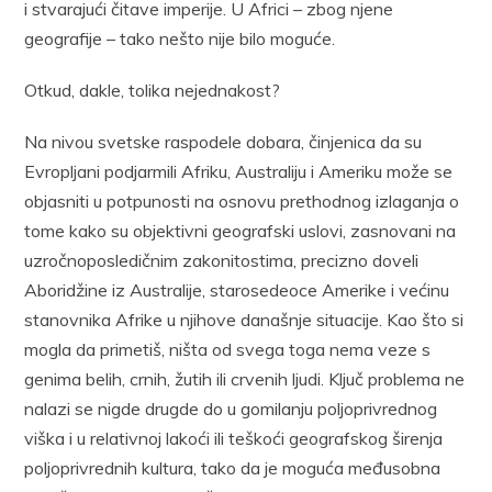
i stvarajući čitave imperije. U Africi – zbog njene
geografije – tako nešto nije bilo moguće.
Otkud, dakle, tolika nejednakost?
Na nivou svetske raspodele dobara, činjenica da su
Evropljani podjarmili Afriku, Australiju i Ameriku može se
objasniti u potpunosti na osnovu prethodnog izlaganja o
tome kako su objektivni geografski uslovi, zasnovani na
uzročno­posledičnim zakonitostima, precizno doveli
Aboridžine iz Australije, starosedeoce Amerike i većinu
stanovnika Afrike u njihove današnje situacije. Kao što si
mogla da primetiš, ništa od svega toga nema veze s
genima belih, crnih, žutih ili crvenih ljudi. Ključ problema ne
nalazi se nigde drugde do u gomilanju poljoprivrednog
viška i u relativnoj lakoći ili teškoći geografskog širenja
poljoprivrednih kultura, tako da je moguća međusobna