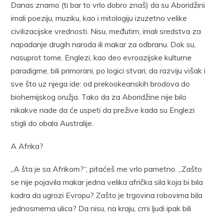
Danas znamo (ti bar to vrlo dobro znaš) da su Aboridžini
imali poeziju, muziku, kao i mitologiju izuzetno velike
civilizacijske vrednosti. Nisu, međutim, imali sredstva za
napadanje drugih naroda ili makar za odbranu. Dok su,
nasuprot tome, Englezi, kao deo evroazijske kulturne
paradigme, bili primorani, po logici stvari, da razviju višak i
sve što uz njega ide: od prekookeanskih brodova do
biohemijskog oružja. Tako da za Aboridžine nije bilo
nikakve nade da će uspeti da prežive kada su Englezi
stigli do obala Australije.
A Afrika?
„A šta je sa Afrikom?“, pitaćeš me vrlo pametno. „Zašto
se nije pojavila makar jedna velika afrička sila koja bi bila
kadra da ugrozi Evropu? Zašto je trgovina robovima bila
jednosmerna ulica? Da nisu, na kraju, crni ljudi ipak bili