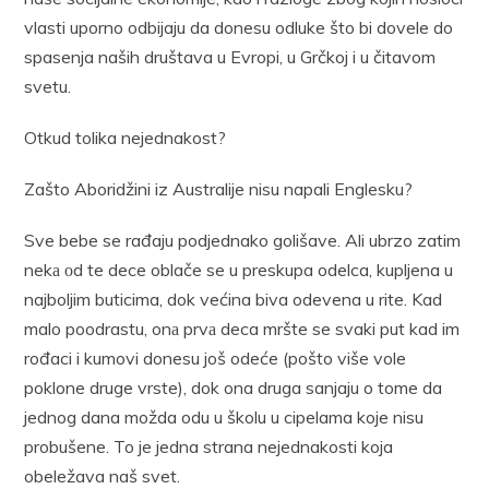
vlasti uporno odbijaju da donesu odluke što bi dovele do
spasenja naših društava u Evropi, u Grčkoj i u čitavom
svetu.
Otkud tolika nejednakost?
Zašto Aboridžini iz Australije nisu napali Englesku?
Sve bebe se rađaju podjednako golišave. Ali ubrzo zatim
nekа оd te dece oblače se u preskupa odelca, kupljena u
najboljim buticima, dok većina biva odevena u rite. Kad
malo poodrastu, onа prvа deca mršte se svaki put kad im
rođaci i kumovi donesu još odeće (pošto više vole
poklone druge vrste), dok ona druga sanjaju o tome da
jednog dana možda odu u školu u cipelama koje nisu
probušene. To je jedna strana nejednakosti koja
obeležava naš svet.