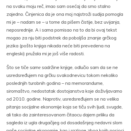
na svaku moju reč, imao sam osećaj da smo stalno
zajedno. Činjenica da je ona moj najstroži sudija pomogla
mi je – nadam se – u tome da pišem čistije, bez uvijanja,
neposrednije. A i sama pomisao na to da bi ovaj tekst
mogao za nju biti podstrek da poboljša znanje grčkog
jezika (pošto knjiga nikada neće biti prevedena na
engleski) pružala mi je još više radosti.
Što se tiče samе sadržine knjige, odlučio sam da se ne
usredsređujem na grčku svakodnevicu tokom nekoliko
poslednjih turobnih godina – na memorandume,
siromaštvo, nedostatak dostojanstva koje doživljavamo
od 2010. godine. Naprotiv, usredsređujem se na velika
pitanja socijalne ekonomije koja se tiču svih ljudi, svugde,
ali tako da zainteresovanom čitaocu dajem priliku da
sagleda iz ugla drugačijeg od dosadašnjeg nedavni slom
naše socijalne ekonomije, kao i razloge zbog kojih nosioci