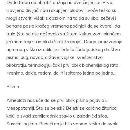
Ovde treba da obratiš pažnju na dve činjenice. Prvo,
ulovljena divljač, riba i skupljeni plodovi i voće teško su
mogli stvoriti višak s obzirom na to da su riba, zečevi i
banane posle kraćeg vremena počinjali da se kvare i da
trule (što se nije dešavalo sa žitom, kukuruzom, pirinčem,
ječmom, koji su imali duži rok trajanja). Drugo, proizvodnja
agrarnog viška izrodila je sledeća čuda ljudskog društva:
pismo, dug, novac, države, vojske, sveštenstvo,
birokratiju, tehnologiju, čak i prvi oblik biohemijskog rata.
Krenimo, dakle, redom, da ih ispitamo jedno po jedno…
Pismo
Arheolozi nas uče da se prvi oblik pisma pojavio u
Mesopotamiji. Šta se beleži? Beleži se količina žitarica
koju je svaki zemljoradnik stavio u zajednički silos.
Sasvim logično. Budući da je bilo veoma teško da svaki