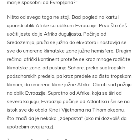
manje sposobni od Evropljana?“
Ništa od svega toga ne stoji. Baci pogled na kartu i
uporedi oblik Afrike sa oblikom Evroaziije. Prvo što ćeš
uočiti jeste da je Afrika duguljasta. Počinje od
Sredozemlja, pruža se južno do ekvatora i nastavlja se
sve do umerene klimatske zone južne hemisfere. Drugim
rečima, afrički kontinent proteže se kroz mnoge različite
klimatske zone: od pustinje Sahare, preko suptropskih
podsaharskih predela, pa kroz predele sa čisto tropskom
klimom, do umerene klime južne Afrike. Obrati sad pažnju
na oblik Evroazije. Suprotno od Afrike, koja se širi od
severa ka jugu, Evroazija počinje od Atlantika i širi se na
istok sve do obala Kine i Vijetnama na Tihom okeanu,
što znači da je nekako „zdepasta“ (ako mi dozvoliš da
upotrebim ovaj izraz).