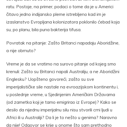
ratu. Postoje, na primer, podaci o tome da je u Americi
čitavo jedno indijansko pleme istrebljeno kad im je
izaslanstvo Evropljana kolonizatora poklonilo ćebad koja
su, po planu, bila puna bakterija tifusa.
Povratak na pitanje: Zašto Britanci napadaju Aboridžine,
a nije obrnuto?
Vreme je da se vratimo na surovo pitanje od kojeg smo
krenuli: Zašto su Britanci napali Australiju, a ne Aboridžini
Englesku? Uopšteno govoreći, zašto su sve
imperijalističke sile nastale na evroazijskom kontinentu i,
u poslednje vreme, u Sjedinjenim Američkim Državama
(od zametka koji je tamo emigrirao iz Evrope)? Kako se
desilo da nijednu imperijalnu silu nisu stvorili crni ljudi u
Africi ili u Australiji? Da li je to nešto u genima? Naravno
da nije! Odgovor se krije u onome što sam prethodno