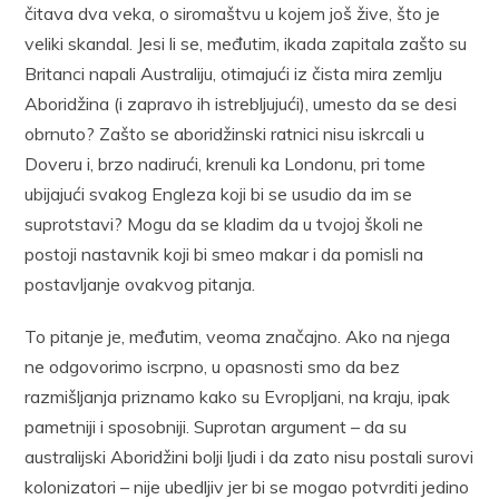
čitava dva veka, o siromaštvu u kojem još žive, što je
veliki skandal. Jesi li se, međutim, ikada zapitala zašto su
Britanci napali Australiju, otimajući iz čista mira zemlju
Aboridžina (i zapravo ih istrebljujući), umesto da se desi
obrnuto? Zašto se aboridžinski ratnici nisu iskrcali u
Doveru i, brzo nadirući, krenuli ka Londonu, pri tome
ubijajući svakog Engleza koji bi se usudio da im se
suprotstavi? Mogu da se kladim da u tvojoj školi ne
postoji nastavnik koji bi smeo makar i da pomisli na
postavljanje ovakvog pitanja.
To pitanje je, međutim, veoma značajno. Ako na njega
ne odgovorimo iscrpno, u opasnosti smo da bez
razmišljanja priznamo kako su Evropljani, na kraju, ipak
pametniji i sposobniji. Suprotan argument – da su
australijski Aboridžini bolji ljudi i da zato nisu postali surovi
kolonizatori – nije ubedljiv jer bi se mogao potvrditi jedino