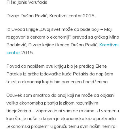
Piše: Janis Varufakis
Dizajn Dušan Pavlić, Kreativni centar 2015.
Iz Uvoda knjige „Ovaj svet može da bude bolji – Moji
razgovori s ćerkom o ekonomiji“, prevod sa grčkog Mina
Radulović, Dizajn knjige i korica Dušan Pavlić,
Kreativni
centar
2015.
Povod da napišem ovu knjigu bio je predlog Elene
Patakis iz grčke izdavačke kuće Patakis da napišem
tekst o ekonomiji koji bi bio namenjen tinejdžerima.
Oduvek sam smatrao da onaj koji ne može da objasni
velika ekonomska pitanja jezikom razumljivim
tinejdžerima – zapravo ih ni sam ne razume. U vremenu
kao što je naše, u kojem je ekonomska kriza pretvorila
„ekonomski problem“ u goruću temu svih naših nemira i