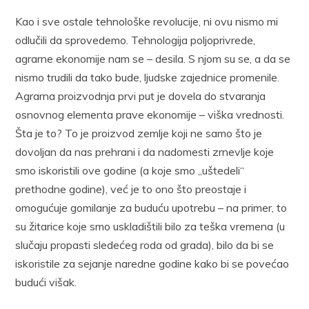
Kao i sve ostale tehnološke revolucije, ni ovu nismo mi
odlučili da sprovedemo. Tehnologija poljoprivrede,
agrarne ekonomije nam se – desila. S njom su se, a da se
nismo trudili da tako bude, ljudske zajednice promenile.
Agrarna proizvodnja prvi put je dovela do stvaranja
osnovnog elementa prave ekonomije – viška vrednosti.
Šta je to? To je proizvod zemlje koji ne samo što je
dovoljan da nas prehrani i da nadomesti zrnevlje koje
smo iskoristili ove godine (a koje smo „uštedeli“
prethodne godine), već je to ono što preostaje i
omogućuje gomilanje za buduću upotrebu – na primer, to
su žitarice koje smo uskladištili bilo za teška vremena (u
slučaju propasti sledećeg roda od grada), bilo da bi se
iskoristile za sejanje naredne godine kako bi se povećao
budući višak.