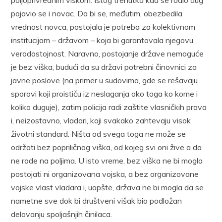
pojavio se i novac. Da bi se, međutim, obezbedila
vrednost novca, postojala je potreba za kolektivnom
institucijom – državom – koja bi garantovala njegovu
verodostojnost. Naravno, postojanje države nemoguće
je bez viška, budući da su državi potrebni činovnici za
javne poslove (na primer u sudovima, gde se rešavaju
sporovi koji proističu iz neslaganja oko toga ko kome i
koliko duguje), zatim policija radi zaštite vlasničkih prava
i, neizostavno, vladari, koji svakako zahtevaju visok
životni standard. Ništa od svega toga ne može se
održati bez popriličnog viška, od kojeg svi oni žive a da
ne rade na poljima. U isto vreme, bez viška ne bi mogla
postojati ni organizovana vojska, a bez organizovane
vojske vlast vladara i, uopšte, država ne bi mogla da se
nametne sve dok bi društveni višak bio podložan
delovanju spoljašnjih činilaca.