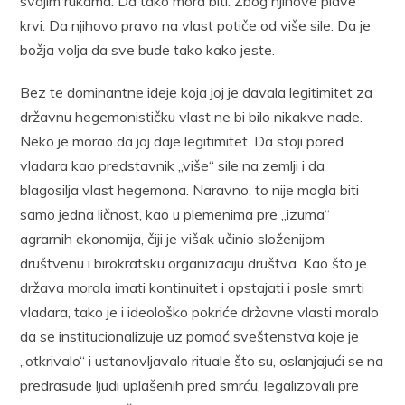
svojim rukama. Da tako mora biti. Zbog njihove plave
krvi. Da njihovo pravo na vlast potiče od više sile. Da je
božja volja da sve bude tako kako jeste.
Bez te dominantne ideje koja joj je davala legitimitet za
državnu hegemonističku vlast ne bi bilo nikakve nade.
Neko je morao da joj daje legitimitet. Da stoji pored
vladara kao predstavnik „više“ sile na zemlji i da
blagosilja vlast hegemona. Naravno, to nije mogla biti
samo jedna ličnost, kao u plemenima pre „izuma“
agrarnih ekonomija, čiji je višak učinio složenijom
društvenu i birokratsku organizaciju društva. Kao što je
država morala imati kontinuitet i opstajati i posle smrti
vladara, tako je i ideološko pokriće državne vlasti moralo
da se institucionalizuje uz pomoć sveštenstva koje je
„otkrivalo“ i ustanovljavalo rituale što su, oslanjajući se na
predrasude ljudi uplašenih pred smrću, legalizovali pre