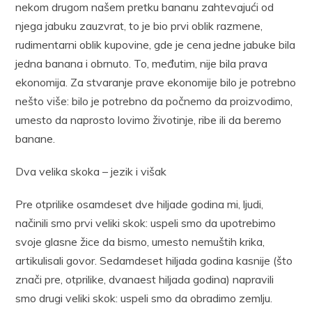
nekom drugom našem pretku bananu zahtevajući od
njega jabuku zauzvrat, to je bio prvi oblik razmene,
rudimentarni oblik kupovine, gde je cena jedne jabuke bila
jedna banana i obrnuto. To, međutim, nije bila prava
ekonomija. Za stvaranje prave ekonomije bilo je potrebno
nešto više: bilo je potrebno da počnemo da proizvodimo,
umesto da naprosto lovimo životinje, ribe ili da beremo
banane.
Dva velika skoka – jezik i višak
Pre otprilike osamdeset dve hiljade godina mi, ljudi,
načinili smo prvi veliki skok: uspeli smo da upotrebimo
svoje glasne žice da bismo, umesto nemuštih krika,
artikulisali govor. Sedamdeset hiljada godina kasnije (što
znači pre, otprilike, dvanaest hiljada godina) napravili
smo drugi veliki skok: uspeli smo da obradimo zemlju.