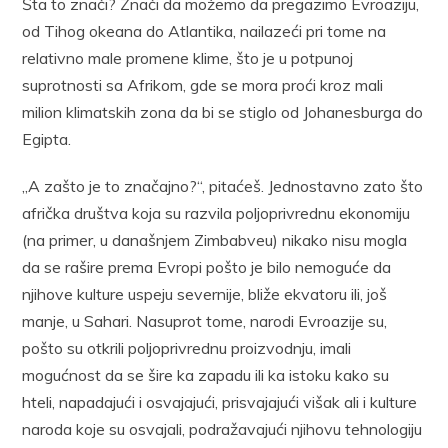
Šta to znači? Znači da možemo da pregazimo Evroaziju,
od Tihog okeana do Atlantika, nailazeći pri tome na
relativno male promene klime, što je u potpunoj
suprotnosti sa Afrikom, gde se mora proći kroz mali
milion klimatskih zona da bi se stiglo od Johanesburga do
Egipta.
„A zašto je to značajno?“, pitaćeš. Jednostavno zato što
afrička društva koja su razvila poljoprivrednu ekonomiju
(na primer, u današnjem Zimbabveu) nikako nisu mogla
da se rašire prema Evropi pošto je bilo nemoguće da
njihove kulture uspeju severnije, bliže ekvatoru ili, još
manje, u Sahari. Nasuprot tome, narodi Evroazije su,
pošto su otkrili poljoprivrednu proizvodnju, imali
mogućnost da se šire ka zapadu ili ka istoku kako su
hteli, napadajući i osvajajući, prisvajajući višak ali i kulture
naroda koje su osvajali, podražavajući njihovu tehnologiju