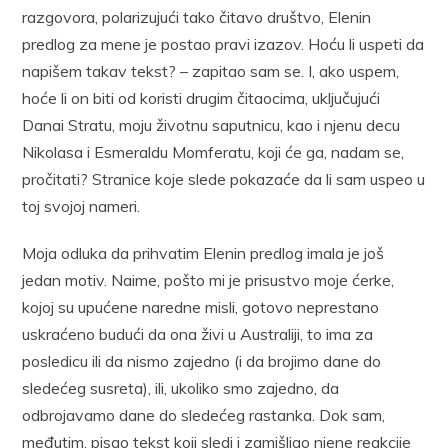
razgovora, polarizujući tako čitavo društvo, Elenin
predlog za mene je postao pravi izazov. Hoću li uspeti da
napišem takav tekst? – zapitao sam se. I, ako uspem,
hoće li on biti od koristi drugim čitaocima, uključujući
Danai Stratu, moju životnu saputnicu, kao i njenu decu
Nikolasa i Esmeraldu Momferatu, koji će ga, nadam se,
pročitati? Stranice koje slede pokazaće da li sam uspeo u
toj svojoj nameri.
Moja odluka da prihvatim Elenin predlog imala je još
jedan motiv. Naime, pošto mi je prisustvo moje ćerke,
kojoj su upućene naredne misli, gotovo neprestano
uskraćeno budući da ona živi u Australiji, to ima za
posledicu ili da nismo zajedno (i da brojimo dane do
sledećeg susreta), ili, ukoliko smo zajedno, da
odbrojavamo dane do sledećeg rastanka. Dok sam,
međutim, pisao tekst koji sledi i zamišljao njene reakcije