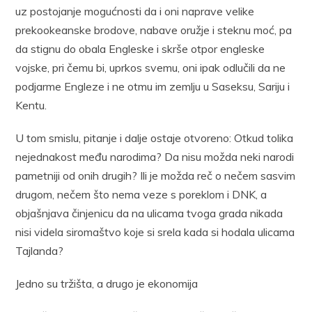
uz postojanje mogućnosti da i oni naprave velike
prekookeanske brodove, nabave oružje i steknu moć, pa
da stignu do obala Engleske i skrše otpor engleske
vojske, pri čemu bi, uprkos svemu, oni ipak odlučili da ne
podjarme Engleze i ne otmu im zemlju u Saseksu, Sariju i
Kentu.
U tom smislu, pitanje i dalje ostaje otvoreno: Otkud tolika
nejednakost među narodima? Da nisu možda neki narodi
pametniji od onih drugih? Ili je možda reč o nečem sasvim
drugom, nečem što nema veze s poreklom i DNK, a
objašnjava činjenicu da na ulicama tvoga grada nikada
nisi videla siromaštvo koje si srela kada si hodala ulicama
Tajlanda?
Jedno su tržišta, a drugo je ekonomija