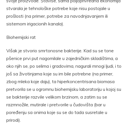
svoje proizvode. Štaviše, sama poljoprivredna ekonomija
stvarala je tehnološke potrebe koje nisu postojale u
prošlosti (na primer, potrebe za navodnjavanjem ili
sistemom irigacionih kanala).
Biohemijski rat
Višak je stvorio smrtonosne bakterije. Kad su se tone
pšenice prvi put nagomilale u zajedničkim skladištima, a
oko njih se, po selima i gradovima, nagurali mnogi ljudi, i to
još sa životinjama koje su im bile potrebne (na primer,
zbog mleka koje daju), ta hiperkoncentrisana biomasa
pretvorila se u ogromnu biohemijsku laboratoriju u kojoj su
se bakterije razvile velikom brzinom, a zatim su se
razmnožile, mutirale i pretvorile u čudovišta (bar u
poređenju sa onima koje su se do tada susretale u
prirodi).