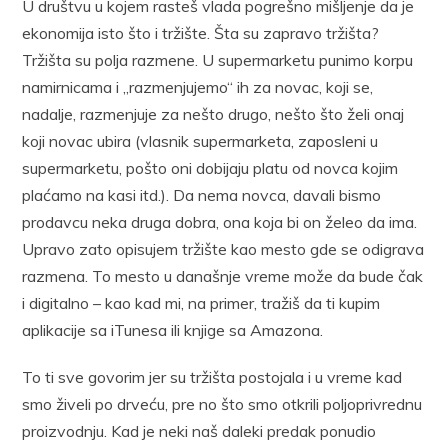
U društvu u kojem rasteš vlada pogrešno mišljenje da je
ekonomija isto što i tržište. Šta su zapravo tržišta?
Tržišta su polja razmene. U supermarketu punimo korpu
namirnicama i „razmenjujemo“ ih za novac, koji se,
nadalje, razmenjuje za nešto drugo, nešto što želi onaj
koji novac ubira (vlasnik supermarketa, zaposleni u
supermarketu, pošto oni dobijaju platu od novca kojim
plaćamo na kasi itd.). Da nema novca, davali bismo
prodavcu neka druga dobra, ona koja bi on želeo da ima.
Upravo zato opisujem tržište kao mesto gde se odigrava
razmena. To mesto u današnje vreme može da bude čak
i digitalno – kao kad mi, na primer, tražiš da ti kupim
aplikacije sa iTunesa ili knjige sa Amazona.
To ti sve govorim jer su tržišta postojala i u vreme kad
smo živeli po drveću, pre no što smo otkrili poljoprivrednu
proizvodnju. Kad je neki naš daleki predak ponudio