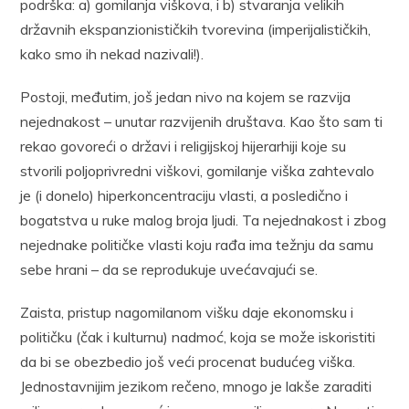
podrška: a) gomilanja viškova, i b) stvaranja velikih
državnih ekspanzionističkih tvorevina (imperijalističkih,
kako smo ih nekad nazivali!).
Postoji, međutim, još jedan nivo na kojem se razvija
nejednakost – unutar razvijenih društava. Kao što sam ti
rekao govoreći o državi i religijskoj hijerarhiji koje su
stvorili poljoprivredni viškovi, gomilanje viška zahtevalo
je (i donelo) hiperkoncentraciju vlasti, a posledično i
bogatstva u ruke malog broja ljudi. Ta nejednakost i zbog
nejednake političke vlasti koju rađa ima težnju da samu
sebe hrani – da se reprodukuje uvećavajući se.
Zaista, pristup nagomilanom višku daje ekonomsku i
političku (čak i kulturnu) nadmoć, koja se može iskoristiti
da bi se obezbedio još veći procenat budućeg viška.
Jednostavnijim jezikom rečeno, mnogo je lakše zaraditi