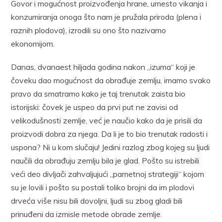
Govor i mogućnost proizvođenja hrane, umesto vikanja i
konzumiranja onoga što nam je pružala priroda (plena i
raznih plodova), izrodili su ono što nazivamo
ekonomijom.
Danas, dvanaest hiljada godina nakon „izuma“ koji je
čoveku dao mogućnost da obrađuje zemlju, imamo svako
pravo da smatramo kako je taj trenutak zaista bio
istorijski: čovek je uspeo da prvi put ne zavisi od
velikodušnosti zemlje, već je naučio kako da je prisili da
proizvodi dobra za njega. Da li je to bio trenutak radosti i
uspona? Ni u kom slučaju! Jedini razlog zbog kojeg su ljudi
naučili da obrađuju zemlju bila je glad. Pošto su istrebili
veći deo divljači zahvaljujući „pametnoj strategiji“ kojom
su je lovili i pošto su postali toliko brojni da im plodovi
drveća više nisu bili dovoljni, ljudi su zbog gladi bili
prinuđeni da izmisle metode obrade zemlje.