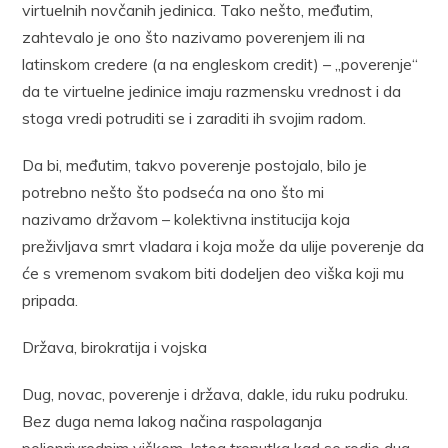
virtuelnih novčanih jedinica. Tako nešto, međutim,
zahtevalo je ono što nazivamo poverenjem ili na
latinskom credere (a na engleskom credit) – „poverenje“
da te virtuelne jedinice imaju razmensku vrednost i da
stoga vredi potruditi se i zaraditi ih svojim radom.
Da bi, međutim, takvo poverenje postojalo, bilo je
potrebno nešto što podseća na ono što mi
nazivamo državom – kolektivna institucija koja
preživljava smrt vladara i koja može da ulije poverenje da
će s vremenom svakom biti dodeljen deo viška koji mu
pripada.
Država, birokratija i vojska
Dug, novac, poverenje i država, dakle, idu ruku podruku.
Bez duga nema lakog načina raspolaganja
poljoprivrednim viškom. Istog trenutka kad se rodio dug