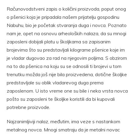
Računovodstveni zapis o količini proizvoda, poput onog
o pšenici koja je pripadala našem prijatelju gospodinu
Nabuhu, bio je početak stvaranja duga i novca. Poznato
nam je, opet na osnovu arheoloških nalaza, da su mnogi
zaposleni dobijali platu u školjkama sa zapisanim
brojevima što su predstavljali kilograme pšenice koje im
je vladar dugovao za rad na njegovim poljima. S obzirom
na to da pšenica na koju su se odnosili ti brojevi u tom
trenutku možda još nije bila proizvedena, dotične školjke
predstavljale su oblik vladarevog duga prema
zaposlenom. U isto vreme one su bile i neka vrsta novca
pošto su zaposleni te školjke koristili da bi kupovali
potrebne proizvode.
Najzanimljiviji nalaz, međutim, ima veze s nastankom
metalnog novca. Mnogi smatraju da je metalni novac