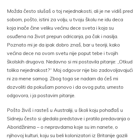
Možda često slušaš o toj nejednakosti, ali je ne vidiš pred
sobom, pošto, istini za volju, u tvoju školu ne idu deca
koja inače čine veliku većinu dece sveta i koja su
osuđena na život prepun odricanja, pa čak i nasilja.
Poznato mi je da ipak dobro znaš, bar u teoriji, kako
većina dece na ovom svetu nije poput tebe i tvojih
školskih drugova. Nedavno si mi postavila pitanje: „Otkud
tolika nejednakost?“ Moj odgovor nije bio zadovoljavajući
ni za mene samog. Zbog toga se nadam da ćeš mi
dozvoliti da pokušam ponovo i da ovog puta, umesto
odgovora, i ja postavim pitanje.
Pošto živiš i rasteš u Australiji, u školi koju pohađaš u
Sidneju često si gledala predstave i pratila predavanja o
Aboridžinima – o nepravdama koje su im nanete, o
njihovoj kulturi, koju su beli kolonizatori iz Britanije gazili