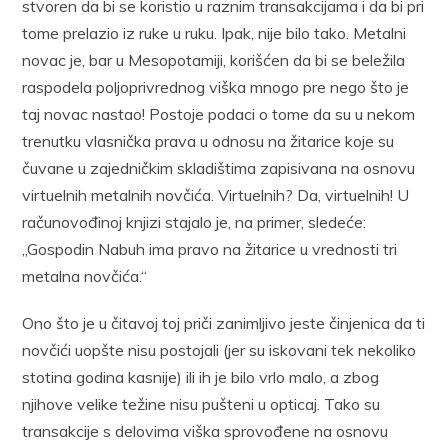
stvoren da bi se koristio u raznim transakcijama i da bi pri
tome prelazio iz ruke u ruku. Ipak, nije bilo tako. Metalni
novac je, bar u Mesopotamiji, korišćen da bi se beležila
raspodela poljoprivrednog viška mnogo pre nego što je
taj novac nastao! Postoje podaci o tome da su u nekom
trenutku vlasnička prava u odnosu na žitarice koje su
čuvane u zajedničkim skladištima zapisivana na osnovu
virtuelnih metalnih novčića. Virtuelnih? Da, virtuelnih! U
računovođinoj knjizi stajalo je, na primer, sledeće:
„Gospodin Nabuh ima pravo na žitarice u vrednosti tri
metalna novčića.“
Ono što je u čitavoj toj priči zanimljivo jeste činjenica da ti
novčići uopšte nisu postojali (jer su iskovani tek nekoliko
stotina godina kasnije) ili ih je bilo vrlo malo, a zbog
njihove velike težine nisu pušteni u opticaj. Tako su
transakcije s delovima viška sprovođene na osnovu