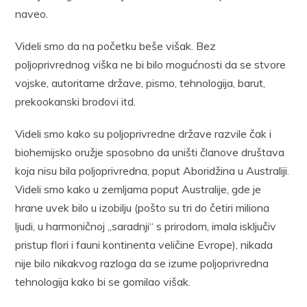
naveo.
Videli smo da na početku beše višak. Bez
poljoprivrednog viška ne bi bilo mogućnosti da se stvore
vojske, autoritarne države, pismo, tehnologija, barut,
prekookanski brodovi itd.
Videli smo kako su poljoprivredne države razvile čak i
biohemijsko oružje sposobno da uništi članove društava
koja nisu bila poljoprivredna, poput Aboridžina u Australiji.
Videli smo kako u zemljama poput Australije, gde je
hrane uvek bilo u izobilju (pošto su tri do četiri miliona
ljudi, u harmoničnoj „saradnji“ s prirodom, imala isključiv
pristup flori i fauni kontinenta veličine Evrope), nikada
nije bilo nikakvog razloga da se izume poljoprivredna
tehnologija kako bi se gomilao višak.