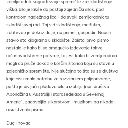
zemljoradnik sagradi svoje spremište za skladištenje
viška, bilo je lakše da postoji zajednički silos, pod
kontrolom nadležnog lica, i da svaki zemljoradnik tu
skladišti svoj rod. Taj vid skladištenja, međutim,
zahtevao je dokaz da je, na primer, gospodin Nabuh
stavio sto kilograma u skladište. Zaista, prvo pismo
nastalo je kako bi se omogućilo izdavanje takve
računovodstvene potvrde, to jest kako bi zemljoradnici
mogli da pruže dokaz o količini žitarica koju su stavili u
zajedničko spremište. Nije slučajno to što su se društva
koja nisu imala potrebu za razvijanjem poljoprivrede,
pošto je divljači i plodova bilo u izobilju (npr. društva
Aboridžina u Australiji i starosedelaca u Severnoj
Americi), zadovoljila slikarstvom i muzikom, pa nikada i
nisu stvorila pismo.
Dug i novac