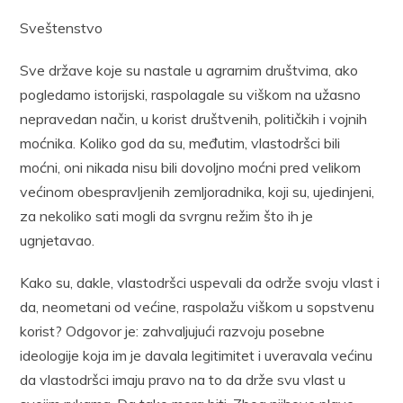
Sveštenstvo
Sve države koje su nastale u agrarnim društvima, ako
pogledamo istorijski, raspolagale su viškom na užasno
nepravedan način, u korist društvenih, političkih i vojnih
moćnika. Koliko god da su, međutim, vlastodršci bili
moćni, oni nikada nisu bili dovoljno moćni pred velikom
većinom obespravljenih zemljoradnika, koji su, ujedinjeni,
za nekoliko sati mogli da svrgnu režim što ih je
ugnjetavao.
Kako su, dakle, vlastodršci uspevali da održe svoju vlast i
da, neometani od većine, raspolažu viškom u sopstvenu
korist? Odgovor je: zahvaljujući razvoju posebne
ideologije koja im je davala legitimitet i uveravala većinu
da vlastodršci imaju pravo na to da drže svu vlast u