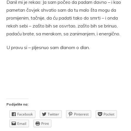
Danil mi je rekao: Ja sam počeo da padam davno – i kao
pametan čovjek shvatio sam da tu malo šta mogu da
promijenim, tačnije, da ću padati tako do smrti – i onda
rekoh sebi – zašto bih se osvrtao, zašto bih se brinuo,
padaću brate, sa merakom, sa zanimanjem, i energično.
U pravu si – pljesnuo sam dlanom o dlan.
Podijelite na:
Facebook
Twitter
Pinterest
Pocket
Email
Print