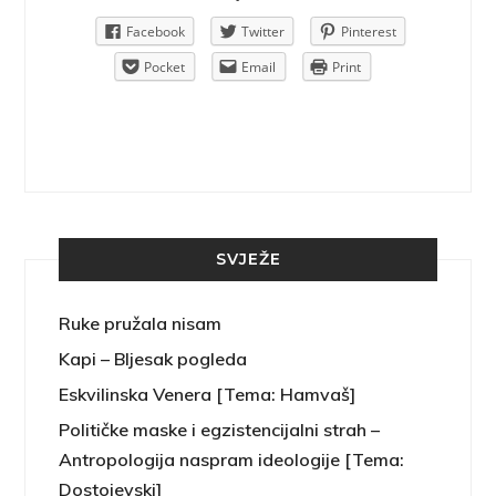
Pinterest
Facebook
Twitter
Pinterest
rint
Pocket
Email
Print
SVJEŽE
Ruke pružala nisam
Kapi – Bljesak pogleda
Eskvilinska Venera [Tema: Hamvaš]
Političke maske i egzistencijalni strah –
Antropologija naspram ideologije [Tema:
Dostojevski]