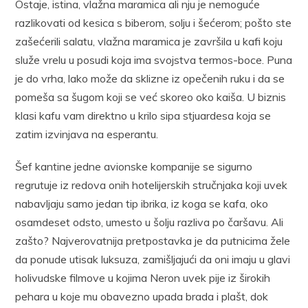
Ostaje, istina, vlažna maramica ali nju je nemoguće
razlikovati od kesica s biberom, solju i šećerom; pošto ste
zašećerili salatu, vlažna maramica je završila u kafi koju
služe vrelu u posudi koja ima svojstva termos-boce. Puna
je do vrha, lako može da sklizne iz opečenih ruku i da se
pomeša sa šugom koji se već skoreo oko kaiša. U biznis
klasi kafu vam direktno u krilo sipa stjuardesa koja se
zatim izvinjava na esperantu.
Šef kantine jedne avionske kompanije se sigurno
regrutuje iz redova onih hotelijerskih stručnjaka koji uvek
nabavljaju samo jedan tip ibrika, iz koga se kafa, oko
osamdeset odsto, umesto u šolju razliva po čaršavu. Ali
zašto? Najverovatnija pretpostavka je da putnicima žele
da ponude utisak luksuza, zamišljajući da oni imaju u glavi
holivudske filmove u kojima Neron uvek pije iz širokih
pehara u koje mu obavezno upada brada i plašt, dok