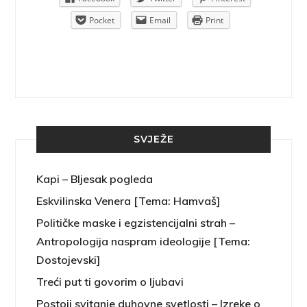
rint
Pocket
Email
Print
SVJEŽE
Kapi – Bljesak pogleda
Eskvilinska Venera [Tema: Hamvaš]
Političke maske i egzistencijalni strah –
Antropologija naspram ideologije [Tema:
Dostojevski]
Treći put ti govorim o ljubavi
Postoji svitanje duhovne svetlosti – Izreke o