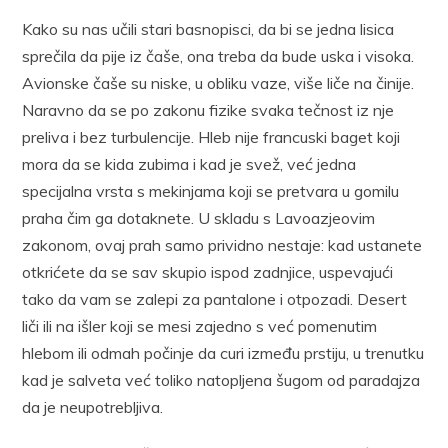
Kako su nas učili stari basnopisci, da bi se jedna lisica
sprečila da pije iz čaše, ona treba da bude uska i visoka.
Avionske čaše su niske, u obliku vaze, više liče na činije.
Naravno da se po zakonu fizike svaka tečnost iz nje
preliva i bez turbulencije. Hleb nije francuski baget koji
mora da se kida zubima i kad je svež, već jedna
specijalna vrsta s mekinjama koji se pretvara u gomilu
praha čim ga dotaknete. U skladu s Lavoazjeovim
zakonom, ovaj prah samo prividno nestaje: kad ustanete
otkrićete da se sav skupio ispod zadnjice, uspevajući
tako da vam se zalepi za pantalone i otpozadi. Desert
liči ili na išler koji se mesi zajedno s već pomenutim
hlebom ili odmah počinje da curi između prstiju, u trenutku
kad je salveta već toliko natopljena šugom od paradajza
da je neupotrebljiva.