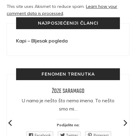
This site uses Akismet to reduce spam.
Learn how your
comment data is processed
.
NAJPOSJEĆENIJI ČLANCI
Kapi – Bljesak pogleda
FENOMEN TRENUTKA
ŽOZE SARAMAGO
epričava
U nama je nešto što nema imena. To nešto
ra.
smo mi…
Podijelite na:
Pinterest
Facebook
Twitter
Pinterest