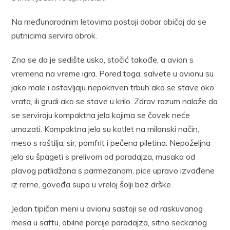
Na međunarodnim letovima postoji dobar običaj da se
putnicima servira obrok.
Zna se da je sedište usko, stočić takođe, a avion s
vremena na vreme igra. Pored toga, salvete u avionu su
jako male i ostavljaju nepokriven trbuh ako se stave oko
vrata, ili grudi ako se stave u krilo. Zdrav razum nalaže da
se serviraju kompaktna jela kojima se čovek neće
umazati. Kompaktna jela su kotlet na milanski način,
meso s roštilja, sir, pomfrit i pečena piletina. Nepoželjna
jela su špageti s prelivom od paradajza, musaka od
plavog patlidžana s parmezanom, pice upravo izvađene
iz rerne, goveđa supa u vreloj šolji bez drške.
Jedan tipičan meni u avionu sastoji se od raskuvanog
mesa u saftu, obilne porcije paradajza, sitno seckanog