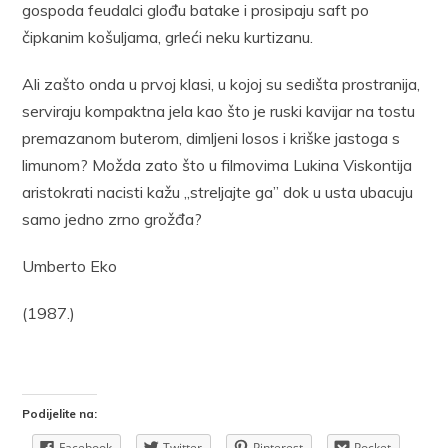
gospoda feudalci glođu batake i prosipaju saft po
čipkanim košuljama, grleći neku kurtizanu.
Ali zašto onda u prvoj klasi, u kojoj su sedišta prostranija,
serviraju kompaktna jela kao što je ruski kavijar na tostu
premazanom buterom, dimljeni losos i kriške jastoga s
limunom? Možda zato što u filmovima Lukina Viskontija
aristokrati nacisti kažu „streljajte ga” dok u usta ubacuju
samo jedno zrno grožđa?
Umberto Eko
(1987.)
Podijelite na:
Facebook
Twitter
Pinterest
Pocket