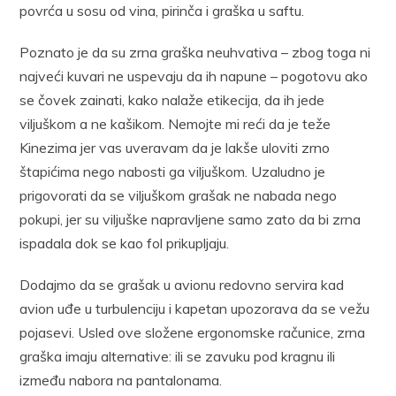
povrća u sosu od vina, pirinča i graška u saftu.
Poznato je da su zrna graška neuhvativa – zbog toga ni
najveći kuvari ne uspevaju da ih napune – pogotovu ako
se čovek zainati, kako nalaže etikecija, da ih jede
viljuškom a ne kašikom. Nemojte mi reći da je teže
Kinezima jer vas uveravam da je lakše uloviti zrno
štapićima nego nabosti ga viljuškom. Uzaludno je
prigovorati da se viljuškom grašak ne nabada nego
pokupi, jer su viljuške napravljene samo zato da bi zrna
ispadala dok se kao fol prikupljaju.
Dodajmo da se grašak u avionu redovno servira kad
avion uđe u turbulenciju i kapetan upozorava da se vežu
pojasevi. Usled ove složene ergonomske računice, zrna
graška imaju alternative: ili se zavuku pod kragnu ili
između nabora na pantalonama.