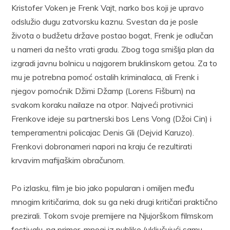
Kristofer Voken je Frenk Vajt, narko bos koji je upravo
odslužio dugu zatvorsku kaznu. Svestan da je posle
života o budžetu države postao bogat, Frenk je odlučan
u nameri da nešto vrati gradu. Zbog toga smišlja plan da
izgradi javnu bolnicu u najgorem bruklinskom getou. Za to
mu je potrebna pomoć ostalih kriminalaca, ali Frenk i
njegov pomoćnik Džimi Džamp (Lorens Fišburn) na
svakom koraku nailaze na otpor. Najveći protivnici
Frenkove ideje su partnerski bos Lens Vong (Džoi Cin) i
temperamentni policajac Denis Gli (Dejvid Karuzo).
Frenkovi dobronameri napori na kraju će rezultirati
krvavim mafijaškim obračunom.
Po izlasku, film je bio jako popularan i omiljen među
mnogim kritičarima, dok su ga neki drugi kritičari praktično
prezirali. Tokom svoje premijere na Njujorškom filmskom
festivalu, na primer, mnogi iz publike (uključujući samu