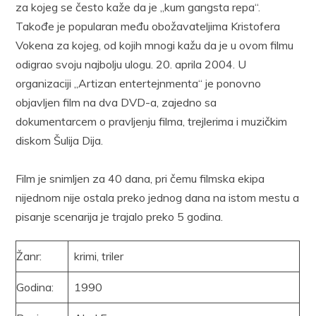
za kojeg se često kaže da je „kum gangsta repa“.
Takođe je popularan među obožavateljima Kristofera
Vokena za kojeg, od kojih mnogi kažu da je u ovom filmu
odigrao svoju najbolju ulogu. 20. aprila 2004. U
organizaciji „Artizan entertejnmenta“ je ponovno
objavljen film na dva DVD-a, zajedno sa
dokumentarcem o pravljenju filma, trejlerima i muzičkim
diskom Šulija Dija.
Film je snimljen za 40 dana, pri čemu filmska ekipa
nijednom nije ostala preko jednog dana na istom mestu a
pisanje scenarija je trajalo preko 5 godina.
Žanr:
krimi, triler
Godina:
1990