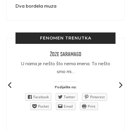
Dva bordela muza
FENOMEN TRENUTKA
ŽOZE SARAMAGO
epričava
U nama je nešto što nema imena. To nešto
ra.
smo mi…
Podijelite na:
Pinterest
Facebook
Twitter
Pinterest
rint
Pocket
Email
Print