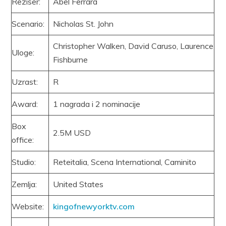
Reziser:
Abel Ferrara
Scenario:
Nicholas St. John
Christopher Walken, David Caruso, Laurence
Uloge:
Fishburne
Uzrast:
R
Award:
1 nagrada i 2 nominacije
Box
2.5M USD
office:
Studio:
Reteitalia, Scena International, Caminito
Zemlja:
United States
Website:
kingofnewyorktv.com