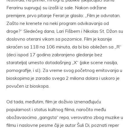
Ferarinu suprugu) su izašli iz sale. Nakon održane
premijere, prvo pitanje Ferari je glasilo: „Film je odvratan.
Zašto ne krenete na neki program odvikavanja od
droge?“ Sledećeg dana, Lari Fišbern i Nikolas St. Džon su
doslovno oterani vikom sa pozornice. Film je kasnije
skraćen sa 118 na 106 minuta, da bi bio obiležen sa „R“
(deci ispod 17 godina zabranjeno gledanje bez
staratelja) umesto dotadašnjeg „X“ (jake scene nasilja,
pornografije, i sl.). Za vreme svog početnog emitovanja u
bioskopima je zaradio svega 2 miliona dolara i uskoro je
povučen iz bioskopa.
Od tada, međutim, film je doživio iznenađujuću
popularnost i status kultnog filma, naročito među
obožavaocima „gangsta“ repa, verovatno zbog muzike u
filmu i naslovne pesme čiji je autor Šuli Di, poznati reper