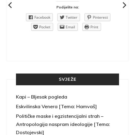
Podijelite na:
Pinterest
Facebook
Twitter
Pinterest
rint
Pocket
Email
Print
SVJEŽE
Kapi – Bljesak pogleda
Eskvilinska Venera [Tema: Hamvaš]
Političke maske i egzistencijalni strah –
Antropologija naspram ideologije [Tema:
Dostojevski]