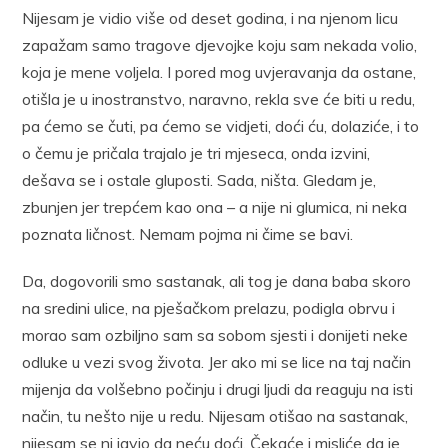
Nijesam je vidio više od deset godina, i na njenom licu
zapažam samo tragove djevojke koju sam nekada volio,
koja je mene voljela. I pored mog uvjeravanja da ostane,
otišla je u inostranstvo, naravno, rekla sve će biti u redu,
pa ćemo se čuti, pa ćemo se vidjeti, doći ću, dolaziće, i to
o čemu je pričala trajalo je tri mjeseca, onda izvini,
dešava se i ostale gluposti. Sada, ništa. Gledam je,
zbunjen jer trepćem kao ona – a nije ni glumica, ni neka
poznata ličnost. Nemam pojma ni čime se bavi.
Da, dogovorili smo sastanak, ali tog je dana baba skoro
na sredini ulice, na pješačkom prelazu, podigla obrvu i
morao sam ozbiljno sam sa sobom sjesti i donijeti neke
odluke u vezi svog života. Jer ako mi se lice na taj način
mijenja da volšebno počinju i drugi ljudi da reaguju na isti
način, tu nešto nije u redu. Nijesam otišao na sastanak,
nijesam se ni javio da neću doći. Čekaće i misliće da je