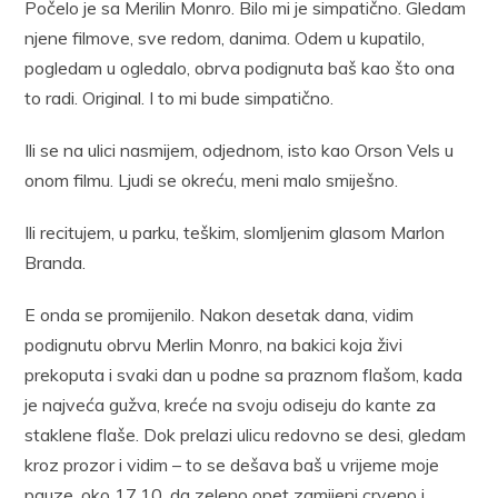
Počelo je sa Merilin Monro. Bilo mi je simpatično. Gledam
njene filmove, sve redom, danima. Odem u kupatilo,
pogledam u ogledalo, obrva podignuta baš kao što ona
to radi. Original. I to mi bude simpatično.
Ili se na ulici nasmijem, odjednom, isto kao Orson Vels u
onom filmu. Ljudi se okreću, meni malo smiješno.
Ili recitujem, u parku, teškim, slomljenim glasom Marlon
Branda.
E onda se promijenilo. Nakon desetak dana, vidim
podignutu obrvu Merlin Monro, na bakici koja živi
prekoputa i svaki dan u podne sa praznom flašom, kada
je najveća gužva, kreće na svoju odiseju do kante za
staklene flaše. Dok prelazi ulicu redovno se desi, gledam
kroz prozor i vidim – to se dešava baš u vrijeme moje
pauze, oko 17.10, da zeleno opet zamijeni crveno i