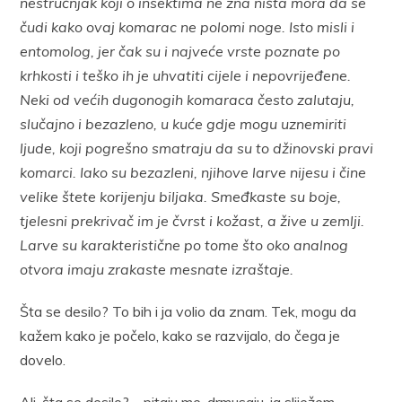
nestručnjak koji o insektima ne zna ništa mora da se
čudi kako ovaj komarac ne polomi noge. Isto misli i
entomolog, jer čak su i najveće vrste poznate po
krhkosti i teško ih je uhvatiti cijele i nepovrijeđene.
Neki od većih dugonogih komaraca često zalutaju,
slučajno i bezazleno, u kuće gdje mogu uznemiriti
ljude, koji pogrešno smatraju da su to džinovski pravi
komarci. Iako su bezazleni, njihove larve nijesu i čine
velike štete korijenju biljaka. Smeđkaste su boje,
tjelesni prekrivač im je čvrst i kožast, a žive u zemlji.
Larve su karakteristične po tome što oko analnog
otvora imaju zrakaste mesnate izraštaje.
Šta se desilo? To bih i ja volio da znam. Tek, mogu da
kažem kako je počelo, kako se razvijalo, do čega je
dovelo.
Ali, šta se desilo? – pitaju me, drmusaju, ja sliježem