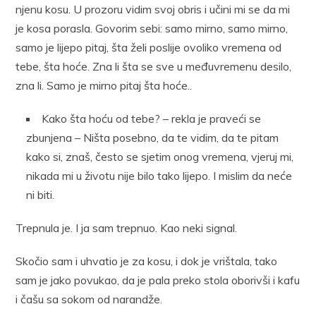
njenu kosu. U prozoru vidim svoj obris i učini mi se da mi
je kosa porasla. Govorim sebi: samo mirno, samo mirno,
samo je lijepo pitaj, šta želi poslije ovoliko vremena od
tebe, šta hoće. Zna li šta se sve u međuvremenu desilo,
zna li. Samo je mirno pitaj šta hoće..
Kako šta hoću od tebe? – rekla je praveći se
zbunjena – Ništa posebno, da te vidim, da te pitam
kako si, znaš, često se sjetim onog vremena, vjeruj mi,
nikada mi u životu nije bilo tako lijepo. I mislim da neće
ni biti.
Trepnula je. I ja sam trepnuo. Kao neki signal.
Skočio sam i uhvatio je za kosu, i dok je vrištala, tako
sam je jako povukao, da je pala preko stola oborivši i kafu
i čašu sa sokom od narandže.