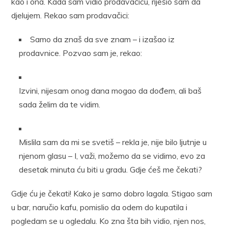
kao i ona. Kada sam vidio prodavačicu, riješio sam da
djelujem. Rekao sam prodavačici:
Samo da znaš da sve znam – i izašao iz
prodavnice. Pozvao sam je, rekao:
Izvini, nijesam onog dana mogao da dođem, ali baš
sada želim da te vidim.
Mislila sam da mi se svetiš – rekla je, nije bilo ljutnje u
njenom glasu – I, važi, možemo da se vidimo, evo za
desetak minuta ću biti u gradu. Gdje ćeš me čekati?
Gdje ću je čekati! Kako je samo dobro lagala. Stigao sam
u bar, naručio kafu, pomislio da odem do kupatila i
pogledam se u ogledalu. Ko zna šta bih vidio, njen nos,