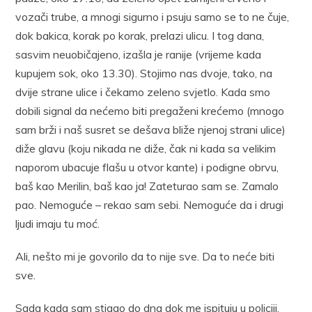
vozači trube, a mnogi sigurno i psuju samo se to ne čuje,
dok bakica, korak po korak, prelazi ulicu. I tog dana,
sasvim neuobičajeno, izašla je ranije (vrijeme kada
kupujem sok, oko 13.30). Stojimo nas dvoje, tako, na
dvije strane ulice i čekamo zeleno svjetlo. Kada smo
dobili signal da nećemo biti pregaženi krećemo (mnogo
sam brži i naš susret se dešava bliže njenoj strani ulice)
diže glavu (koju nikada ne diže, čak ni kada sa velikim
naporom ubacuje flašu u otvor kante) i podigne obrvu,
baš kao Merilin, baš kao ja! Zateturao sam se. Zamalo
pao. Nemoguće – rekao sam sebi. Nemoguće da i drugi
ljudi imaju tu moć.
Ali, nešto mi je govorilo da to nije sve. Da to neće biti
sve.
Sada kada sam stigao do dna dok me ispituju u policiji,