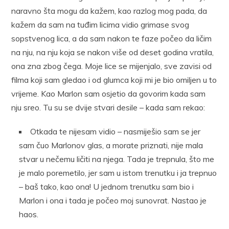
naravno šta mogu da kažem, kao razlog mog pada, da
kažem da sam na tuđim licima vidio grimase svog
sopstvenog lica, a da sam nakon te faze počeo da ličim
na nju, na nju koja se nakon više od deset godina vratila,
ona zna zbog čega. Moje lice se mijenjalo, sve zavisi od
filma koji sam gledao i od glumca koji mi je bio omiljen u to
vrijeme. Kao Marlon sam osjetio da govorim kada sam
nju sreo. Tu su se dvije stvari desile – kada sam rekao:
Otkada te nijesam vidio – nasmiješio sam se jer
sam čuo Marlonov glas, a morate priznati, nije mala
stvar u nečemu ličiti na njega. Tada je trepnula, što me
je malo poremetilo, jer sam u istom trenutku i ja trepnuo
– baš tako, kao ona! U jednom trenutku sam bio i
Marlon i ona i tada je počeo moj sunovrat. Nastao je
haos.