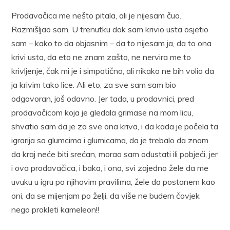
Prodavačica me nešto pitala, ali je nijesam čuo.
Razmišljao sam. U trenutku dok sam krivio usta osjetio
sam – kako to da objasnim – da to nijesam ja, da to ona
krivi usta, da eto ne znam zašto, ne nervira me to
krivljenje, čak mi je i simpatično, ali nikako ne bih volio da
ja krivim tako lice. Ali eto, za sve sam sam bio
odgovoran, još odavno. Jer tada, u prodavnici, pred
prodavačicom koja je gledala grimase na mom licu,
shvatio sam da je za sve ona kriva, i da kada je počela ta
igrarija sa glumcima i glumicama, da je trebalo da znam
da kraj neće biti srećan, morao sam odustati ili pobjeći, jer
i ova prodavačica, i baka, i ona, svi zajedno žele da me
uvuku u igru po njihovim pravilima, žele da postanem kao
oni, da se mijenjam po želji, da više ne budem čovjek
nego prokleti kameleon!!