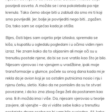
posrijedi osveta. A možda se i ona pokolebala pa nije
krenula. Tako ćemo oboje biti u zabludi da smo mi ti koji
smo povrijedili. Jer, bolje je povrijediti nego biti…zgažen.
Da, tako sam se osjećao kada je otišla.
Bijes, čisti bijes sam osjetio prije izlaska, spremala se
kiša, u kupatilu u ogledalu pogledam i u očima vidim njen
izraz. Ne znam kako da to objasnim ali moje oči su u
trenutku postale njene, da bi se sve vratilo kao što je bilo.
Nijesam vjerovao i ne vjerujem u vradžbine, ipak moje
transformacije u glumce, počele su onog dana kada mi je
rekla da je avion koji je sa ostalim putnicima nosio i nju i
njenu ćerku, sletio. Kako da ne pomislim da su te stvari
povezane, i da ko zna zbog čega želi da postanem kao
ona. Ili ih možda ima i više. Da, nijesam vjerovao u teorije
zavjere, ali vjerujte – da vi vidite sebe kako u trenutku
postajete druga osoba ne bi vam bilo svejedno. Ali, kako