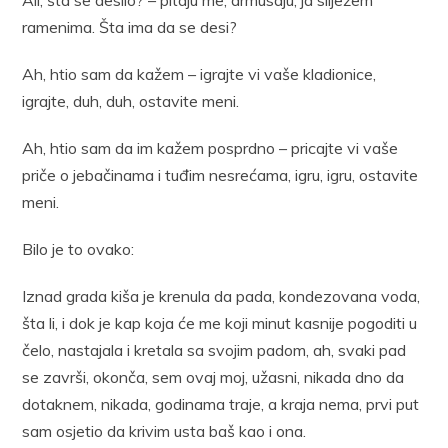
ramenima. Šta ima da se desi?
Ah, htio sam da kažem – igrajte vi vaše kladionice,
igrajte, duh, duh, ostavite meni.
Ah, htio sam da im kažem posprdno – pricajte vi vaše
priče o jebačinama i tuđim nesrećama, igru, igru, ostavite
meni.
Bilo je to ovako:
Iznad grada kiša je krenula da pada, kondezovana voda,
šta li, i dok je kap koja će me koji minut kasnije pogoditi u
čelo, nastajala i kretala sa svojim padom, ah, svaki pad
se završi, okonča, sem ovaj moj, užasni, nikada dno da
dotaknem, nikada, godinama traje, a kraja nema, prvi put
sam osjetio da krivim usta baš kao i ona.