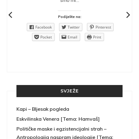
ra.
smo mi…
Podijelite na:
Pinterest
Facebook
Twitter
Pinterest
rint
Pocket
Email
Print
SVJEŽE
Kapi – Bljesak pogleda
Eskvilinska Venera [Tema: Hamvaš]
Političke maske i egzistencijalni strah –
Antropologija naspram ideologije [Tema: