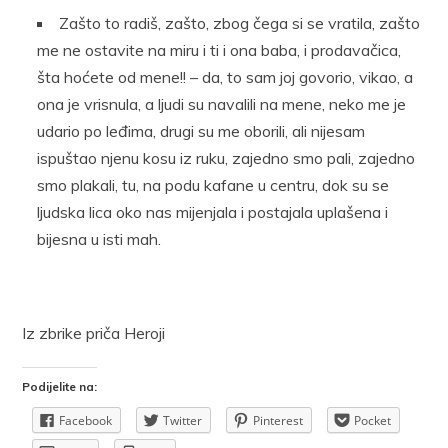
Zašto to radiš, zašto, zbog čega si se vratila, zašto
me ne ostavite na miru i ti i ona baba, i prodavačica,
šta hoćete od mene!! – da, to sam joj govorio, vikao, a
ona je vrisnula, a ljudi su navalili na mene, neko me je
udario po leđima, drugi su me oborili, ali nijesam
ispuštao njenu kosu iz ruku, zajedno smo pali, zajedno
smo plakali, tu, na podu kafane u centru, dok su se
ljudska lica oko nas mijenjala i postajala uplašena i
bijesna u isti mah.
Iz zbrike priča Heroji
Podijelite na:
Facebook
Twitter
Pinterest
Pocket