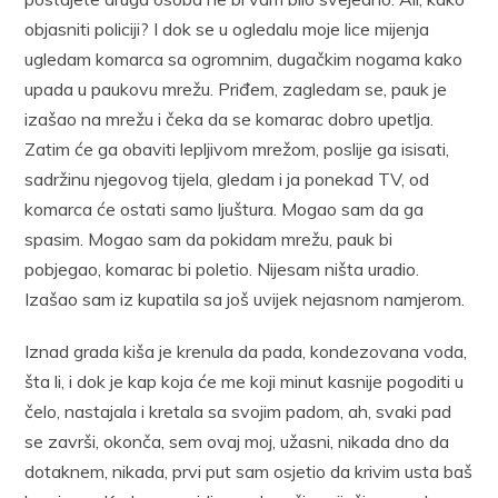
objasniti policiji? I dok se u ogledalu moje lice mijenja
ugledam komarca sa ogromnim, dugačkim nogama kako
upada u paukovu mrežu. Priđem, zagledam se, pauk je
izašao na mrežu i čeka da se komarac dobro upetlja.
Zatim će ga obaviti lepljivom mrežom, poslije ga isisati,
sadržinu njegovog tijela, gledam i ja ponekad TV, od
komarca će ostati samo ljuštura. Mogao sam da ga
spasim. Mogao sam da pokidam mrežu, pauk bi
pobjegao, komarac bi poletio. Nijesam ništa uradio.
Izašao sam iz kupatila sa još uvijek nejasnom namjerom.
Iznad grada kiša je krenula da pada, kondezovana voda,
šta li, i dok je kap koja će me koji minut kasnije pogoditi u
čelo, nastajala i kretala sa svojim padom, ah, svaki pad
se završi, okonča, sem ovaj moj, užasni, nikada dno da
dotaknem, nikada, prvi put sam osjetio da krivim usta baš