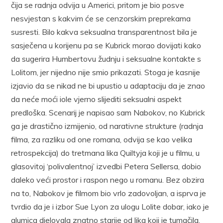
čija se radnja odvija u Americi, pritom je bio posve
nesvjestan s kakvim će se cenzorskim preprekama
susresti. Bilo kakva seksualna transparentnost bila je
sasječena u korijenu pa se Kubrick morao dovijati kako
da sugerira Humbertovu žudnju i seksualne kontakte s
Lolitom, jer nijedno nije smio prikazati. Stoga je kasnije
izjavio da se nikad ne bi upustio u adaptaciju da je znao
da neće moći iole vjerno slijediti seksualni aspekt
predloška. Scenarij je napisao sam Nabokov, no Kubrick
ga je drastično izmijenio, od narativne strukture (radnja
filma, za razliku od one romana, odvija se kao velika
retrospekcija) do tretmana lika Quiltyja koji je u filmu, u
glasovitoj ‘polivalentnoj’ izvedbi Petera Sellersa, dobio
daleko veći prostor i raspon nego u romanu. Bez obzira
na to, Nabokov je filmom bio vrlo zadovoljan, a isprva je
tvrdio da je i izbor Sue Lyon za ulogu Lolite dobar, iako je
glumica djelovala znatno starije od lika koji je tumačila.