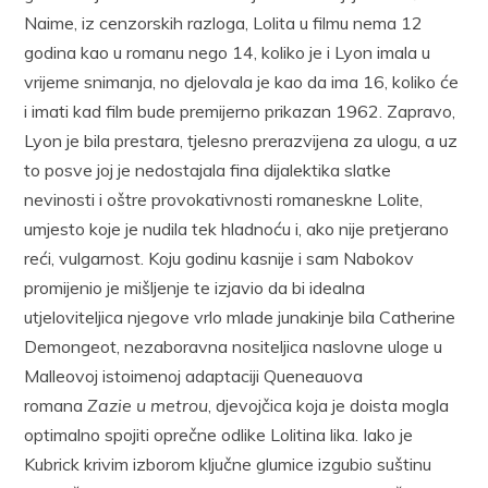
Naime, iz cenzorskih razloga, Lolita u filmu nema 12
godina kao u romanu nego 14, koliko je i Lyon imala u
vrijeme snimanja, no djelovala je kao da ima 16, koliko će
i imati kad film bude premijerno prikazan 1962. Zapravo,
Lyon je bila prestara, tjelesno prerazvijena za ulogu, a uz
to posve joj je nedostajala fina dijalektika slatke
nevinosti i oštre provokativnosti romaneskne Lolite,
umjesto koje je nudila tek hladnoću i, ako nije pretjerano
reći, vulgarnost. Koju godinu kasnije i sam Nabokov
promijenio je mišljenje te izjavio da bi idealna
utjeloviteljica njegove vrlo mlade junakinje bila Catherine
Demongeot, nezaboravna nositeljica naslovne uloge u
Malleovoj istoimenoj adaptaciji Queneauova
romana
Zazie u metrou
, djevojčica koja je doista mogla
optimalno spojiti oprečne odlike Lolitina lika. Iako je
Kubrick krivim izborom ključne glumice izgubio suštinu