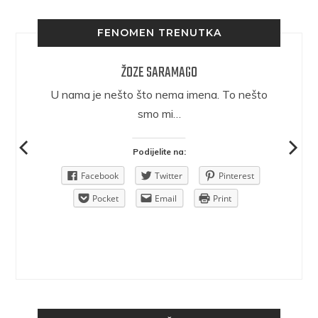
FENOMEN TRENUTKA
ŽOZE SARAMAGO
epričava
U nama je nešto što nema imena. To nešto
ra.
smo mi…
Podijelite na:
Pinterest
Facebook
Twitter
Pinterest
rint
Pocket
Email
Print