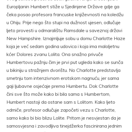
Europljanin Humbert stiže u Sjedinjene Države gdje ga
čeka posao profesora francuske književnosti na koledžu
u Ohiju. Prije nego što stupi na dužnost ujesen, odlučuje
ljeto provesti u odmaralištu Ramsdale u saveznoj državi
New Hampshire. Iznajmljuje sobu u domu Charlotte Haze
koja je već sedam godina udovica i koja ima maloljetnu
kćer Dolores zvanu Lolita. Ona snažno privuče
Humbertovu pažnju čim je prvi put ugleda kako se sunča
u bikiniju u stražnjem dvorištu. No Charlotte predstavlja
smetnju tom intenzivnom erotskom nagnuću, jer sama
gaji ljubavne osjećaje prema Humbertu. Dok Charlotte
čini sve što može kako bi bila sama s Humbertom,
Humbert nastoji da ostane sam s Lolitom. Kako ljeto
odmiče, profesor odlučuje započeti vezu s Charlotte,
samo kako bi bio blizu Lolite. Pritom je nesvjestan da je
samosvjesna i zavodljiva tinejdžerka fascinirana jednim