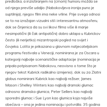
predloška, a inzistiranjem na (crnom) humoru možda se
od njega previše udaljio (Nabokovljeva ironija puno je
suptilnija), njegov film ima neke vrline. Prije svega odnosi
se to na izražajan vizualni stil i interesantnu atmosferu,
dok se činjenica da su svi likovi filma više ili manje
nesimpatični (ili čak antipatični) dobro uklapa u Kubrickov
često (ili nerijetko) mizantropski pogled na svijet i
čovjeka.
Lolita
je prikazana u glavnom natjecateljskom
programu festivala u Veneciji, nominirana je za Oscara u
kategoriji najbolje scenarističke adaptacije (nominacija je
pripala potpisanom Nabokovu, neovisno o tome što je
njegov tekst Kubrick radikalno izmijenio), dok su za Zlatni
globus nominirani Kubrick kao najbolji režiser, James
Mason i Shelley Winters kao najbolji dramski glumac
odnosno dramska glumica, Peter Sellers kao najbolji
sporedni glumac i Sue Lyon kao glumica koja najviše
obećava – ona je jedina nominaciju i potvrdila. 35 godina