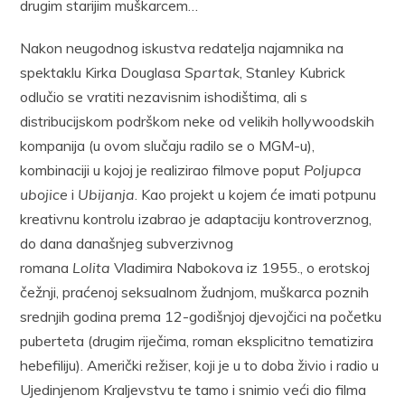
drugim starijim muškarcem…
Nakon neugodnog iskustva redatelja najamnika na
spektaklu Kirka Douglasa
Spartak
, Stanley Kubrick
odlučio se vratiti nezavisnim ishodištima, ali s
distribucijskom podrškom neke od velikih hollywoodskih
kompanija (u ovom slučaju radilo se o MGM-u),
kombinaciji u kojoj je realizirao filmove poput
Poljupca
ubojice
i
Ubijanja
. Kao projekt u kojem će imati potpunu
kreativnu kontrolu izabrao je adaptaciju kontroverznog,
do dana današnjeg subverzivnog
romana
Lolita
Vladimira Nabokova iz 1955., o erotskoj
čežnji, praćenoj seksualnom žudnjom, muškarca poznih
srednjih godina prema 12-godišnjoj djevojčici na početku
puberteta (drugim riječima, roman eksplicitno tematizira
hebefiliju). Američki režiser, koji je u to doba živio i radio u
Ujedinjenom Kraljevstvu te tamo i snimio veći dio filma