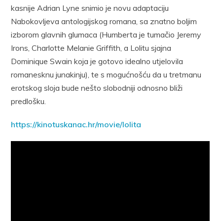
kasnije Adrian Lyne snimio je novu adaptaciju
Nabokovljeva antologijskog romana, sa znatno boljim
izborom glavnih glumaca (Humberta je tumačio Jeremy
Irons, Charlotte Melanie Griffith, a Lolitu sjajna
Dominique Swain koja je gotovo idealno utjelovila
romanesknu junakinju), te s mogućnošću da u tretmanu
erotskog sloja bude nešto slobodniji odnosno bliži
predlošku.
https://kinotuskanac.hr/movie/lolita