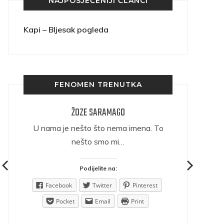
NAJPOSJEĆENIJI ČLANCI
Kapi – Bljesak pogleda
FENOMEN TRENUTKA
ŽOZE SARAMAGO
ričava
U nama je nešto što nema imena. To
nešto smo mi…
Podijelite na:
est
Facebook
Twitter
Pinterest
Pocket
Email
Print