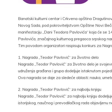
Pocke
Banatski kulturni centar i Crkvena opština Dragutin
Novog Sada, pod pokroviteljstvom Opštine Novi Beče
manifestaciju „Dani Teodora Pavlovića“ koja će se 
Pavlovića, značajnog kulturnog pregaoca srpskog naro
Tim povodom organizatori raspisuju konkurs za Nagr
1. Nagrada „Teodor Pavlović“ za životno delo
Nagrada „Teodor Pavlović“ za životno delo je svojevrs
udruženja građana i grupa dodeljuje istaknutom pojed
Ova nagrada se daje za sledeće oblasti: nauka, umetnost
2. Nagrada „Teodor Pavlović“ za najbolju knjigu
Nagrada „Teodor Pavlović“ za najbolju knjigu dodeljuje 
istorijskog, naučnog i prevodilačkog rada objavljenu n