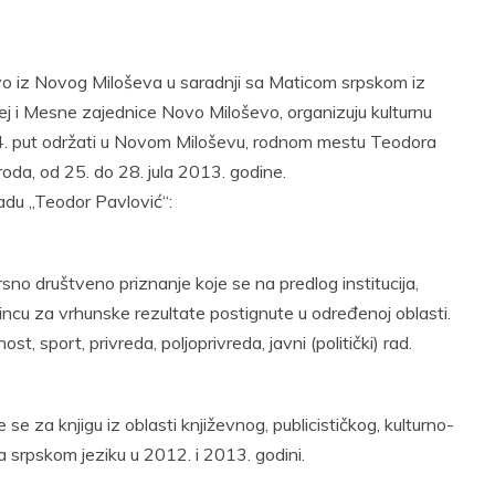
t
Email
Print
ovo iz Novog Miloševa u saradnji sa Maticom srpskom iz
j i Mesne zajednice Novo Miloševo, organizuju kulturnu
14. put održati u Novom Miloševu, rodnom mestu Teodora
da, od 25. do 28. jula 2013. godine.
adu „Teodor Pavlović“:
no društveno priznanje koje se na predlog institucija,
incu za vrhunske rezultate postignute u određenoj oblasti.
, sport, privreda, poljoprivreda, javni (politički) rad.
se za knjigu iz oblasti književnog, publicističkog, kulturno-
a srpskom jeziku u 2012. i 2013. godini.