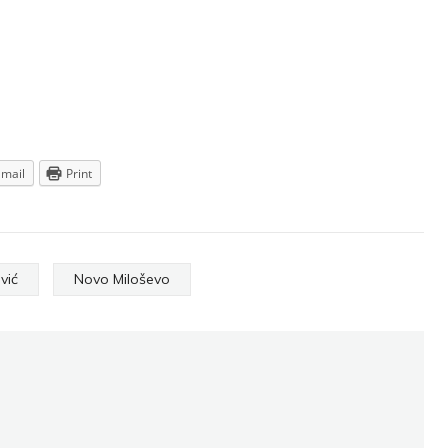
Email
Print
vić
Novo Miloševo