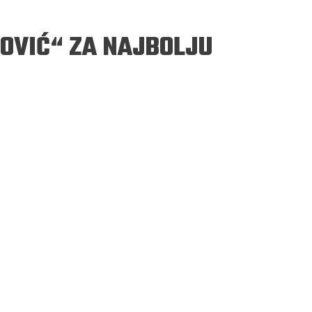
OVIĆ“ ZA NAJBOLJU
ERGEJ JESENJIN
DRAGAN VELIKIĆ
 navikli na življenje pod
Literatura niti prepisuje, niti prep
, navikli smo da užižemo
život, već ga nanovo stvara.
ed ikonama, ali ne i pred
čovjekom.
Podijelite na:
Facebook
Twitter
Pinter
Podijelite na:
Pocket
Email
Print
Twitter
Pinterest