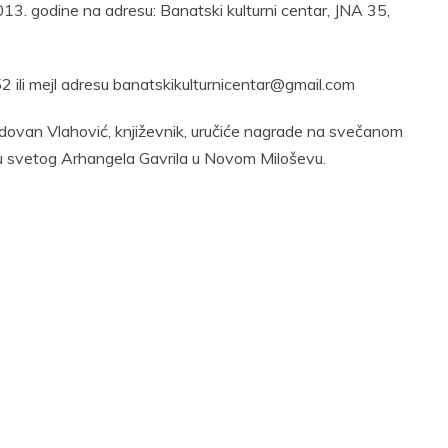
2013. godine na adresu: Banatski kulturni centar, JNA 35,
2 ili mejl adresu banatskikulturnicentar@gmail.com
 Radovan Vlahović, književnik, uručiće nagrade na svečanom
mu svetog Arhangela Gavrila u Novom Miloševu.