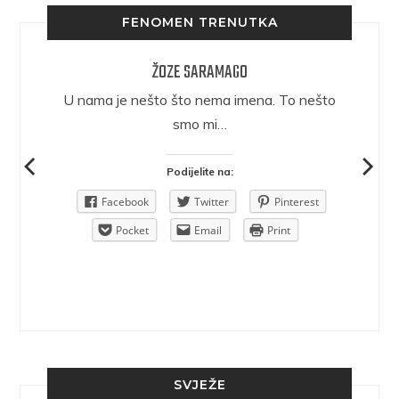
FENOMEN TRENUTKA
ŽOZE SARAMAGO
epričava
U nama je nešto što nema imena. To nešto
ra.
smo mi…
Podijelite na:
Pinterest
Facebook
Twitter
Pinterest
rint
Pocket
Email
Print
SVJEŽE