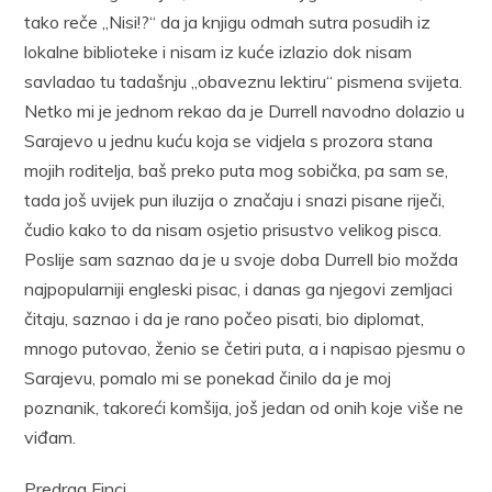
tako reče „Nisi!?“ da ja knjigu odmah sutra posudih iz
lokalne biblioteke i nisam iz kuće izlazio dok nisam
savladao tu tadašnju „obaveznu lektiru“ pismena svijeta.
Netko mi je jednom rekao da je Durrell navodno dolazio u
Sarajevo u jednu kuću koja se vidjela s prozora stana
mojih roditelja, baš preko puta mog sobička, pa sam se,
tada još uvijek pun iluzija o značaju i snazi pisane riječi,
čudio kako to da nisam osjetio prisustvo velikog pisca.
Poslije sam saznao da je u svoje doba Durrell bio možda
najpopularniji engleski pisac, i danas ga njegovi zemljaci
čitaju, saznao i da je rano počeo pisati, bio diplomat,
mnogo putovao, ženio se četiri puta, a i napisao pjesmu o
Sarajevu, pomalo mi se ponekad činilo da je moj
poznanik, takoreći komšija, još jedan od onih koje više ne
viđam.
Predrag Finci