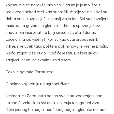
kojemu bih se najlakše privoleo. Sad mi je jasno, šta su
pre svega nekad hteli kad su tražili učitelje vrline. Hteli su
dobra sna, a uza nj još i uspavljivih vrlina. Svi su ti hvaljeni
mudraci sa govornica gledali mudrost u spavanju bez
snova: oni nisu znali za bolji smisao života. I danas
zacelo ima još više njih koji su kao ovaj propovednik
vrline, i ne uvek tako poštenih: ali njihovo je vreme prošlo.
Neće stojati više dugo: i već će ležati. Blaženi su ovi
sanjivci: jer oni će skorim usniti snom. –
Tako je govorio Zaratustra.
O onima koji veruju u zagrobni život
Nekada je i Zaratustra bacao svoje praznoverje s one
strane čoveka, kao svi oni koji veruju u zagrobni život.
Delo jednog bolnog i napaćenog boga izgledaše mi tada