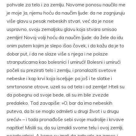
pohvale za telo i za zemlju. Novome ponosu naučilo me
je moje Ja, njemu hoću da naučim ljude: da ne zagnjuruju
više glavu u pesak nebeskih stvari, već da je nose
uspravno, svoju zemaljsku glavu koja stvara smisao
zemljin! Novoj volji hoću da naučim ljude: da žele da idu
onim putem kojim je slepo išao čovek, i da kažu da je to
dobar put, i da ne slaze više s njega i ne polaze
stranputicama kao bolesnici I umirući! Bolesni i umirući
počeli su prezirati telo i zemlju, i pronalaziti svetove
nebeske i kap krvi koja isceljuje: pa još i te slatke i
smrtonosne otrove, uzeli su od tela i od zemlje! Hteli su
da pobegnu od svoje bede, ali su im bile zvezde
predaleko. Tad zavapiše: »O, bar da ima nebeskih
puteva, da bi se moglo odmileti u drugi život i u drugu
sreću!« – i tada pronađoše sebi svoje mudrolije i krvave
napitke! Mislili su, da su izmakli svome telu i ovoj zemlji,
nezahvalnici. A kome su imali da zahvale za zanos i