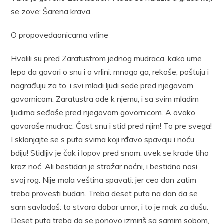
se zove: Šarena krava.
O propovedaonicama vrline
Hvalili su pred Zaratustrom jednog mudraca, kako ume
lepo da govori o snu i o vrlini: mnogo ga, rekoše, poštuju i
nagrađuju za to, i svi mladi ljudi sede pred njegovom
govornicom. Zaratustra ode k njemu, i sa svim mladim
ljudima seđaše pred njegovom govornicom. A ovako
govoraše mudrac: Čast snu i stid pred njim! To pre svega!
I sklanjajte se s puta svima koji rđavo spavaju i noću
bdiju! Stidljiv je čak i lopov pred snom: uvek se krade tiho
kroz noć. Ali bestidan je stražar noćni, i bestidno nosi
svoj rog. Nije mala veština spavati: jer ceo dan zatim
treba provesti budan. Treba deset puta na dan da se
sam savladaš: to stvara dobar umor, i to je mak za dušu.
Deset puta treba da se ponovo izmiriš sa samim sobom,