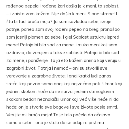
rođenog pepela i rođene žari došla je k meni, ta sablast,
– i zaista vam kažem. Nije došla k meni. S one strane! I
šta bi tad, braćo moja? Ja sam savladao sebe, svoje
patnje, poneo sam svoj rođeni pepeo na breg, pronašao
sam jasniji plamen za sebe. I gle! Sablast ustuknu ispred
mene! Patnja bi bila sad za mene, i muka meni koji sam
ozdravio, da verujem u takve sablasti: Patnja bi bila sad
za mene, i poniženje. To ja eto kažem onima koji veruju u
zagrobni život. Patnja i nemoć – oni su stvorili sve
verovanje u zagrobne živote; i onaj kratki ludi zanos
sreće, koji pozna samo onaj koji najvećma pati. Umor, koji
jednim skokom hoće da se surva, jednim strmoglavim
skokom bedan neznalački umor koji već više neće ni da
hoće: on je stvorio sve bogove i sve živote posle smrti.
Verujte mi, braćo moja! To je telo počelo da očajava
samo o sebi – ono je stalo da se odupire prstima