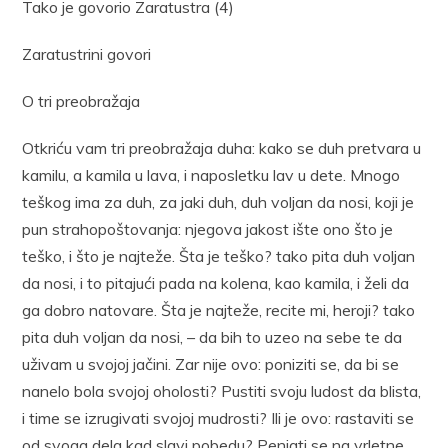
Tako je govorio Zaratustra (4)
Zaratustrini govori
O tri preobražaja
Otkriću vam tri preobražaja duha: kako se duh pretvara u
kamilu, a kamila u lava, i naposletku lav u dete. Mnogo
teškog ima za duh, za jaki duh, duh voljan da nosi, koji je
pun strahopoštovanja: njegova jakost ište ono što je
teško, i što je najteže. Šta je teško? tako pita duh voljan
da nosi, i to pitajući pada na kolena, kao kamila, i želi da
ga dobro natovare. Šta je najteže, recite mi, heroji? tako
pita duh voljan da nosi, – da bih to uzeo na sebe te da
uživam u svojoj jačini. Zar nije ovo: poniziti se, da bi se
nanelo bola svojoj oholosti? Pustiti svoju ludost da blista,
i time se izrugivati svojoj mudrosti? Ili je ovo: rastaviti se
od svoga dela kad slavi pobedu? Penjati se na vrletne