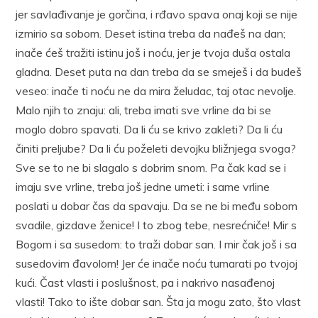
jer savlađivanje je gorčina, i rđavo spava onaj koji se nije
izmirio sa sobom. Deset istina treba da nađeš na dan;
inače ćeš tražiti istinu još i noću, jer je tvoja duša ostala
gladna. Deset puta na dan treba da se smeješ i da budeš
veseo: inače ti noću ne da mira želudac, taj otac nevolje.
Malo njih to znaju: ali, treba imati sve vrline da bi se
moglo dobro spavati. Da li ću se krivo zakleti? Da li ću
činiti preljube? Da li ću poželeti devojku bližnjega svoga?
Sve se to ne bi slagalo s dobrim snom. Pa čak kad se i
imaju sve vrline, treba još jedne umeti: i same vrline
poslati u dobar čas da spavaju. Da se ne bi među sobom
svadile, gizdave ženice! I to zbog tebe, nesrećniče! Mir s
Bogom i sa susedom: to traži dobar san. I mir čak još i sa
susedovim đavolom! Jer će inače noću tumarati po tvojoj
kući. Čast vlasti i poslušnost, pa i nakrivo nasađenoj
vlasti! Tako to ište dobar san. Šta ja mogu zato, što vlast