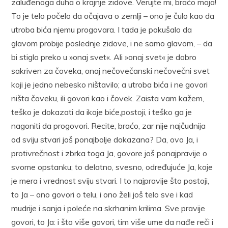
zaluđenoga duha o krajnje zidove. Verujte mi, braćo moja!
To je telo počelo da očajava o zemlji – ono je čulo kao da
utroba bića njemu progovara. I tada je pokušalo da
glavom probije poslednje zidove, i ne samo glavom, – da
bi stiglo preko u »onaj svet«. Ali »onaj svet« je dobro
sakriven za čoveka, onaj nečovečanski nečovečni svet
koji je jedno nebesko ništavilo; a utroba bića i ne govori
ništa čoveku, ili govori kao i čovek. Zaista vam kažem,
teško je dokazati da ikoje biće,postoji, i teško ga je
nagoniti da progovori. Recite, braćo, zar nije najčudnija
od sviju stvari još ponajbolje dokazana? Da, ovo Ja, i
protivrečnost i zbrka toga Ja, govore još ponajpravije o
svome opstanku; to delatno, svesno, određujuće Ja, koje
je mera i vrednost sviju stvari. I to najpravije što postoji,
to Ja – ono govori o telu, i ono želi još telo sve i kad
mudrije i sanja i poleće na skrhanim krilima. Sve pravije
govori, to Ja: i što više govori, tim više ume da nađe reči i