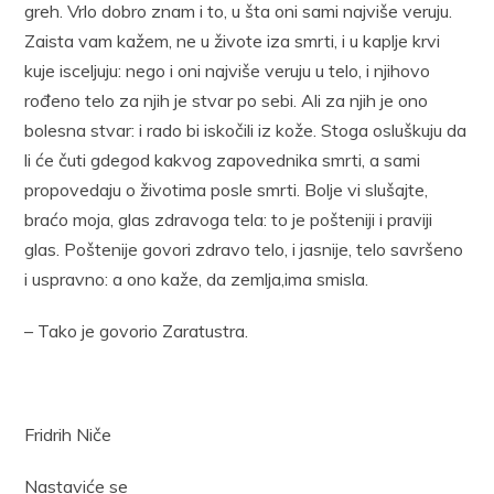
greh. Vrlo dobro znam i to, u šta oni sami najviše veruju.
Zaista vam kažem, ne u živote iza smrti, i u kaplje krvi
kuje isceljuju: nego i oni najviše veruju u telo, i njihovo
rođeno telo za njih je stvar po sebi. Ali za njih je ono
bolesna stvar: i rado bi iskočili iz kože. Stoga osluškuju da
li će čuti gdegod kakvog zapovednika smrti, a sami
propovedaju o životima posle smrti. Bolje vi slušajte,
braćo moja, glas zdravoga tela: to je pošteniji i praviji
glas. Poštenije govori zdravo telo, i jasnije, telo savršeno
i uspravno: a ono kaže, da zemlja,ima smisla.
– Tako je govorio Zaratustra.
Fridrih Niče
Nastaviće se