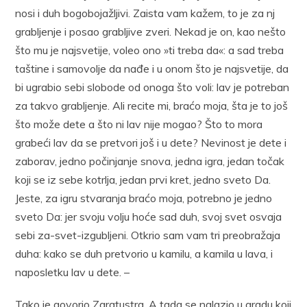
nosi i duh bogobojažljivi. Zaista vam kažem, to je za nj
grabljenje i posao grabljive zveri. Nekad je on, kao nešto
što mu je najsvetije, voleo ono »ti treba da«: a sad treba
taštine i samovolje da nađe i u onom što je najsvetije, da
bi ugrabio sebi slobode od onoga što voli: lav je potreban
za takvo grabljenje. Ali recite mi, braćo moja, šta je to još
što može dete a što ni lav nije mogao? Što to mora
grabeći lav da se pretvori još i u dete? Nevinost je dete i
zaborav, jedno počinjanje snova, jedna igra, jedan točak
koji se iz sebe kotrlja, jedan prvi kret, jedno sveto Da.
Jeste, za igru stvaranja braćo moja, potrebno je jedno
sveto Da: jer svoju volju hoće sad duh, svoj svet osvaja
sebi za-svet-izgubljeni. Otkrio sam vam tri preobražaja
duha: kako se duh pretvorio u kamilu, a kamila u lava, i
naposletku lav u dete. –
Tako je govorio Zaratustra. A tada se nalazio u gradu koji