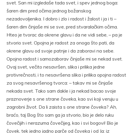
svet. San mi izgledaše tada svet, i spev jednog boga:
šaren dim pred očima jednog božanskog
nezadovoljenika. I dobro i zlo i radost i žalost i ja i ti –
šaren dim činjaše mi se sve, pred stvaralačkim očima.
Hteo je tvorac da okrene glavu i da ne vidi sebe, – pa je
stvorio svet. Opojna je radost za onoga što pati, da
okrene glavu od svoje patnje i da zaboravi na sebe.
Opojna radost i samozaborav činjaše mi se nekad svet.
Ovaj svet, večito nesavršen, slika i prilika jedne
protivrečnosti, i to nesavršena slika i prilika opojna radost
za svog nesavršenog tvorca: – takav mi se činjaše
nekada svet. Tako sam dakle i ja nekad bacao svoje
praznoverje s one strane čoveka, kao svi koji veruju u
zagrobni život. Da li zaista s one strane čoveka? Ah,
braćo, taj Bog što sam ga ja stvorio, bio je delo ruku
čovečijih i nerazuma čovečijeg, kao i svi bogovi! Bio je
čovek, tek jedno jadno parče od čoveka i od Ja: iz