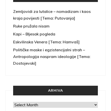
Zemljovidi za lutalice – nomadizam i kaos
kraja povijesti [Tema: Putovanja]
Ruke pružala nisam
Kapi – Bljesak pogleda
Eskvilinska Venera [Tema: Hamvaš]
Političke maske i egzistencijalni strah –
Antropologija naspram ideologije [Tema:
Dostojevski]
ARHIVA
Arhiva