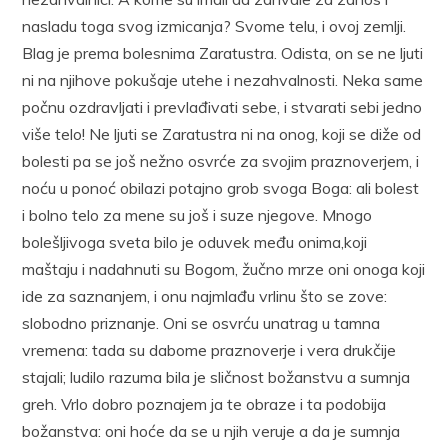
nasladu toga svog izmicanja? Svome telu, i ovoj zemlji.
Blag je prema bolesnima Zaratustra. Odista, on se ne ljuti
ni na njihove pokušaje utehe i nezahvalnosti. Neka same
počnu ozdravljati i prevlađivati sebe, i stvarati sebi jedno
više telo! Ne ljuti se Zaratustra ni na onog, koji se diže od
bolesti pa se još nežno osvrće za svojim praznoverjem, i
noću u ponoć obilazi potajno grob svoga Boga: ali bolest
i bolno telo za mene su još i suze njegove. Mnogo
bolešljivoga sveta bilo je oduvek među onima,koji
maštaju i nadahnuti su Bogom, žučno mrze oni onoga koji
ide za saznanjem, i onu najmlađu vrlinu što se zove:
slobodno priznanje. Oni se osvrću unatrag u tamna
vremena: tada su dabome praznoverje i vera drukčije
stajali; ludilo razuma bila je sličnost božanstvu a sumnja
greh. Vrlo dobro poznajem ja te obraze i ta podobija
božanstva: oni hoće da se u njih veruje a da je sumnja