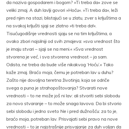
da naziva gospodarem i bogom? »Ti treba da« zove se
veliki zmaj. A duh lavlji govori »Hoću«. »Ti treba da«, leži
pred njim na stazi, blistajući se u zlatu, zver s krljuštima a
na svakoj krljušti sjaji se zlatno »ti treba da!«.
Tisućugodišnje vrednosti sjaju se na tim krljuštima, a
ovako zbori najsilniji od svih zmajeva: »sva vrednost što
je imaju stvari – sjaji se na meni.« »Sva vrednost
stvorena je već, i sva stvorena vrednost – ja sam.
Odista, ne treba da bude više nikakvog ‘Hoću’.« Tako
kaže zmaj. Braćo moja, čemu je potreban lav u duhu?
Zašto nije dovoljna teretna životinja, koja se odriče
svega a puna je strahopoštovanja? Stvarati nove
vrednosti – to ne može još ni lav: ali stvoriti sebi slobodu
za novo stvaranje – to može snaga lavova. Da bi stvorio
sebi slobodu i jedno sveto Ne i pred dužnošću: za to je,
braćo moja, potreban lav. Prisvajati sebi pravo na nove
vrednosti – to je najstrašnije prisvajanje za duh voljan da