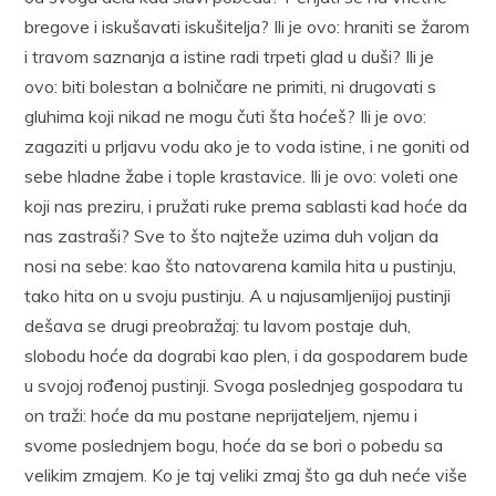
bregove i iskušavati iskušitelja? Ili je ovo: hraniti se žarom
i travom saznanja a istine radi trpeti glad u duši? Ili je
ovo: biti bolestan a bolničare ne primiti, ni drugovati s
gluhima koji nikad ne mogu čuti šta hoćeš? Ili je ovo:
zagaziti u prljavu vodu ako je to voda istine, i ne goniti od
sebe hladne žabe i tople krastavice. Ili je ovo: voleti one
koji nas preziru, i pružati ruke prema sablasti kad hoće da
nas zastraši? Sve to što najteže uzima duh voljan da
nosi na sebe: kao što natovarena kamila hita u pustinju,
tako hita on u svoju pustinju. A u najusamljenijoj pustinji
dešava se drugi preobražaj: tu lavom postaje duh,
slobodu hoće da dograbi kao plen, i da gospodarem bude
u svojoj rođenoj pustinji. Svoga poslednjeg gospodara tu
on traži: hoće da mu postane neprijateljem, njemu i
svome poslednjem bogu, hoće da se bori o pobedu sa
velikim zmajem. Ko je taj veliki zmaj što ga duh neće više