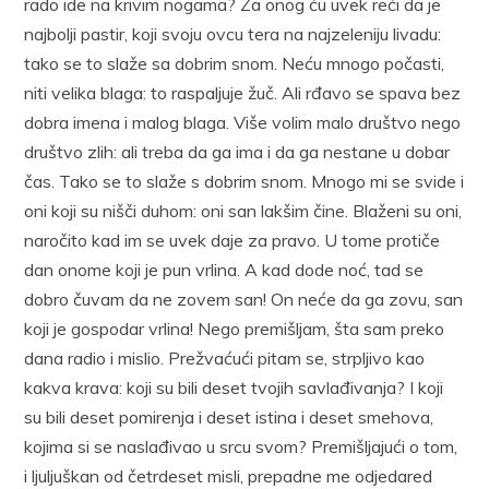
rado ide na krivim nogama? Za onog ću uvek reći da je
najbolji pastir, koji svoju ovcu tera na najzeleniju livadu:
tako se to slaže sa dobrim snom. Neću mnogo počasti,
niti velika blaga: to raspaljuje žuč. Ali rđavo se spava bez
dobra imena i malog blaga. Više volim malo društvo nego
društvo zlih: ali treba da ga ima i da ga nestane u dobar
čas. Tako se to slaže s dobrim snom. Mnogo mi se svide i
oni koji su nišči duhom: oni san lakšim čine. Blaženi su oni,
naročito kad im se uvek daje za pravo. U tome protiče
dan onome koji je pun vrlina. A kad dode noć, tad se
dobro čuvam da ne zovem san! On neće da ga zovu, san
koji je gospodar vrlina! Nego premišljam, šta sam preko
dana radio i mislio. Prežvaćući pitam se, strpljivo kao
kakva krava: koji su bili deset tvojih savlađivanja? I koji
su bili deset pomirenja i deset istina i deset smehova,
kojima si se naslađivao u srcu svom? Premišljajući o tom,
i ljuljuškan od četrdeset misli, prepadne me odjedared