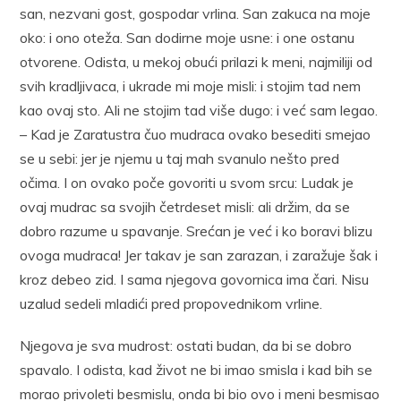
san, nezvani gost, gospodar vrlina. San zakuca na moje
oko: i ono oteža. San dodirne moje usne: i one ostanu
otvorene. Odista, u mekoj obući prilazi k meni, najmiliji od
svih kradljivaca, i ukrade mi moje misli: i stojim tad nem
kao ovaj sto. Ali ne stojim tad više dugo: i već sam legao.
– Kad je Zaratustra čuo mudraca ovako besediti smejao
se u sebi: jer je njemu u taj mah svanulo nešto pred
očima. I on ovako poče govoriti u svom srcu: Ludak je
ovaj mudrac sa svojih četrdeset misli: ali držim, da se
dobro razume u spavanje. Srećan je već i ko boravi blizu
ovoga mudraca! Jer takav je san zarazan, i zaražuje šak i
kroz debeo zid. I sama njegova govornica ima čari. Nisu
uzalud sedeli mladići pred propovednikom vrline.
Njegova je sva mudrost: ostati budan, da bi se dobro
spavalo. I odista, kad život ne bi imao smisla i kad bih se
morao privoleti besmislu, onda bi bio ovo i meni besmisao