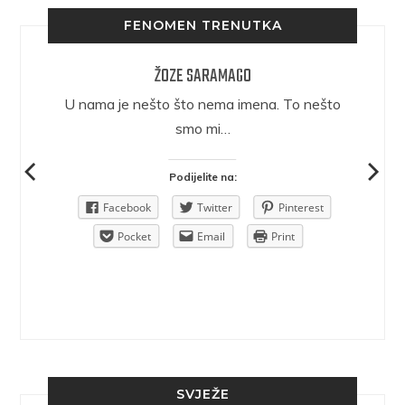
FENOMEN TRENUTKA
ŽOZE SARAMAGO
epričava
U nama je nešto što nema imena. To nešto
ra.
smo mi…
Podijelite na:
Pinterest
Facebook
Twitter
Pinterest
rint
Pocket
Email
Print
SVJEŽE