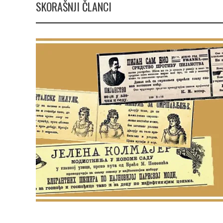
SKORAŠNJI ČLANCI
RAJKO GRLIĆ
S
rosečni
Nema na Balkanu lakoće, čak ni one
Mi smo se
di imaju
nepodnošljive, Balkanu više pristaje
mjesečinom
naslov “Nepodnošljiva težina postojanja”
svijeće pr