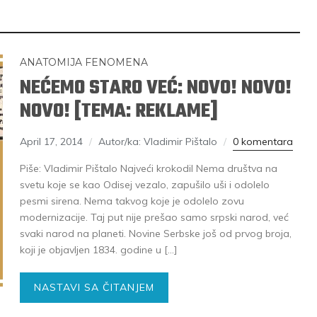
ANATOMIJA FENOMENA
NEĆEMO STARO VEĆ: NOVO! NOVO!
NOVO! [TEMA: REKLAME]
April 17, 2014
Autor/ka: Vladimir Pištalo
0 komentara
Piše: Vladimir Pištalo Najveći krokodil Nema društva na
ERGEJ JESENJIN
DRAGAN VELIKIĆ
svetu koje se kao Odisej vezalo, zapušilo uši i odolelo
 navikli na življenje pod
Literatura niti prepisuje, niti prep
pesmi sirena. Nema takvog koje je odolelo zovu
modernizacije. Taj put nije prešao samo srpski narod, već
, navikli smo da užižemo
život, već ga nanovo stvara.
svaki narod na planeti. Novine Serbske još od prvog broja,
ed ikonama, ali ne i pred
koji je objavljen 1834. godine u […]
čovjekom.
NASTAVI SA ČITANJEM