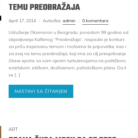
TEMU PREOBRAŽAJA
April 17, 2014
Autor/ka:
admin
0 komentara
Udruženje Oksimoron u Beogradu, povodom 99 godina od
objavljivanja Kafkinog “Preobražaja”, raspisalo je konkurs
za priču inspirisanu temom i motivima te pripovetke, kao i
za esej na temu preobražaja, koji ima za cilj preispitivanje
čitave epohe sa svim njenim turbulencijama na političkom,
estetskom, etičkom, društvenom, psihološkom planu. Da li
se […]
NASTAVI SA ČITANJEM
ART