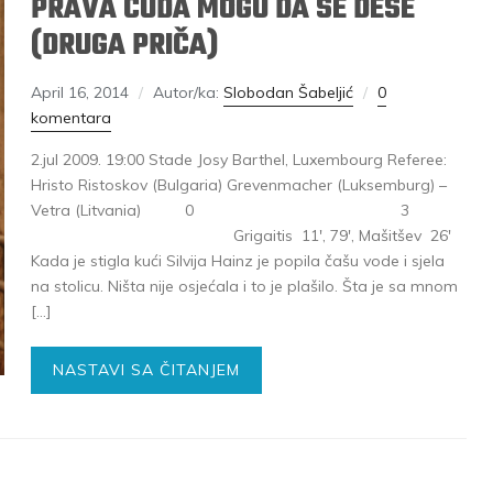
PRAVA ČUDA MOGU DA SE DESE
(DRUGA PRIČA)
April 16, 2014
Autor/ka:
Slobodan Šabeljić
0
komentara
2.jul 2009. 19:00 Stade Josy Barthel, Luxembourg Referee:
Hristo Ristoskov (Bulgaria) Grevenmacher (Luksemburg) –
Vetra (Litvania) 0 3
Grigaitis 11′, 79′, Mašitšev 26′
Kada je stigla kući Silvija Hainz je popila čašu vode i sjela
na stolicu. Ništa nije osjećala i to je plašilo. Šta je sa mnom
[…]
NASTAVI SA ČITANJEM