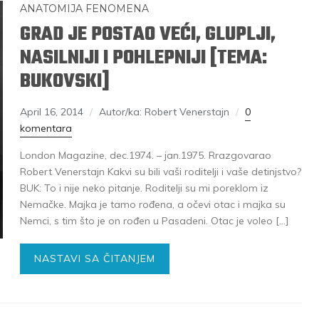
ANATOMIJA FENOMENA
GRAD JE POSTAO VEĆI, GLUPLJI,
NASILNIJI I POHLEPNIJI [TEMA:
BUKOVSKI]
April 16, 2014
Autor/ka: Robert Venerstajn
0
komentara
London Magazine, dec.1974. – jan.1975. Rrazgovarao
Robert Venerstajn Kakvi su bili vaši roditelji i vaše detinjstvo?
BUK: To i nije neko pitanje. Roditelji su mi poreklom iz
Nemačke. Majka je tamo rođena, a očevi otac i majka su
Nemci, s tim što je on rođen u Pasadeni. Otac je voleo […]
NASTAVI SA ČITANJEM