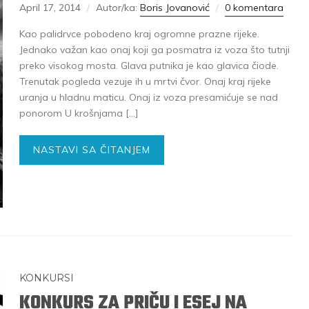
April 17, 2014
Autor/ka:
Boris Jovanović
0 komentara
Kao palidrvce pobodeno kraj ogromne prazne rijeke.
Jednako važan kao onaj koji ga posmatra iz voza što tutnji
preko visokog mosta. Glava putnika je kao glavica čiode.
Trenutak pogleda vezuje ih u mrtvi čvor. Onaj kraj rijeke
uranja u hladnu maticu. Onaj iz voza presamićuje se nad
ponorom U krošnjama […]
NASTAVI SA ČITANJEM
KONKURSI
KONKURS ZA PRIČU I ESEJ NA