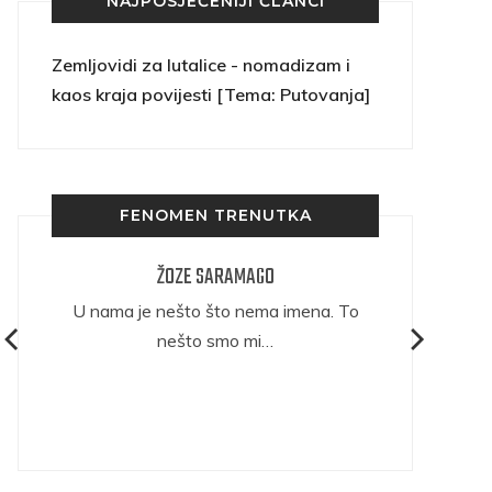
NAJPOSJEĆENIJI ČLANCI
Zemljovidi za lutalice - nomadizam i
kaos kraja povijesti [Tema: Putovanja]
FENOMEN TRENUTKA
ŽOZE SARAMAGO
ričava
U nama je nešto što nema imena. To
nešto smo mi…