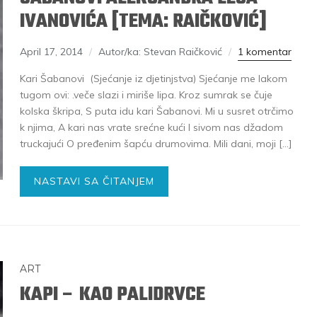
IVANOVIĆA [TEMA: RAIČKOVIĆ]
April 17, 2014
Autor/ka: Stevan Raičković
1 komentar
Kari Šabanovi (Sjećanje iz djetinjstva) Sjećanje me lakom
tugom ovi: .veče slazi i miriše lipa. Kroz sumrak se čuje
kolska škripa, S puta idu kari Šabanovi. Mi u susret otrčimo
k njima, A kari nas vrate srećne kući I sivom nas džadom
truckajući O pređenim šapću drumovima. Mili dani, moji […]
NASTAVI SA ČITANJEM
ART
KAPI – KAO PALIDRVCE