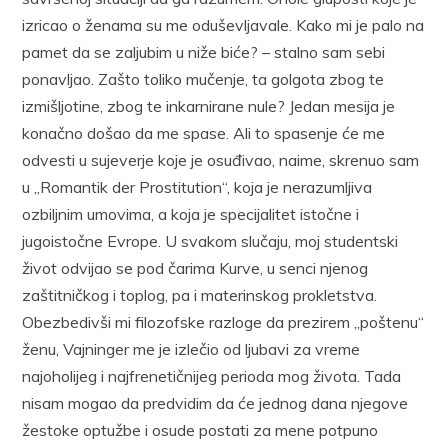
izricao o ženama su me oduševljavale. Kako mi je palo na
pamet da se zaljubim u niže biće? – stalno sam sebi
ponavljao. Zašto toliko mučenje, ta golgota zbog te
izmišljotine, zbog te inkarnirane nule? Jedan mesija je
konačno došao da me spase. Ali to spasenje će me
odvesti u sujeverje koje je osuđivao, naime, skrenuo sam
u „Romantik der Prostitution“, koja je nerazumljiva
ozbiljnim umovima, a koja je specijalitet istočne i
jugoistočne Evrope. U svakom slučaju, moj studentski
život odvijao se pod čarima Kurve, u senci njenog
zaštitničkog i toplog, pa i materinskog prokletstva.
Obezbedivši mi filozofske razloge da prezirem „poštenu“
ženu, Vajninger me je izlečio od ljubavi za vreme
najoholijeg i najfrenetičnijeg perioda mog života. Tada
nisam mogao da predvidim da će jednog dana njegove
žestoke optužbe i osude postati za mene potpuno