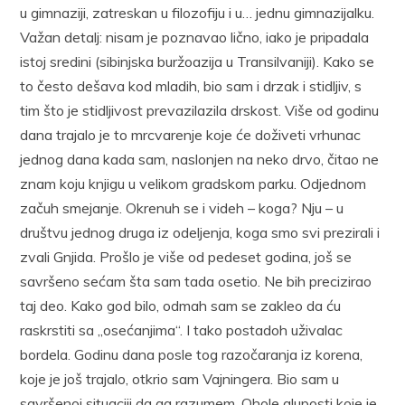
u gimnaziji, zatreskan u filozofiju i u… jednu gimnazijalku.
Važan detalj: nisam je poznavao lično, iako je pripadala
istoj sredini (sibinjska buržoazija u Transilvaniji). Kako se
to često dešava kod mladih, bio sam i drzak i stidljiv, s
tim što je stidljivost prevazilazila drskost. Više od godinu
dana trajalo je to mrcvarenje koje će doživeti vrhunac
jednog dana kada sam, naslonjen na neko drvo, čitao ne
znam koju knjigu u velikom gradskom parku. Odjednom
začuh smejanje. Okrenuh se i videh – koga? Nju – u
društvu jednog druga iz odeljenja, koga smo svi prezirali i
zvali Gnjida. Prošlo je više od pedeset godina, još se
savršeno sećam šta sam tada osetio. Ne bih precizirao
taj deo. Kako god bilo, odmah sam se zakleo da ću
raskrstiti sa „osećanjima“. I tako postadoh uživalac
bordela. Godinu dana posle tog razočaranja iz korena,
koje je još trajalo, otkrio sam Vajningera. Bio sam u
savršenoj situaciji da ga razumem. Ohole gluposti koje je