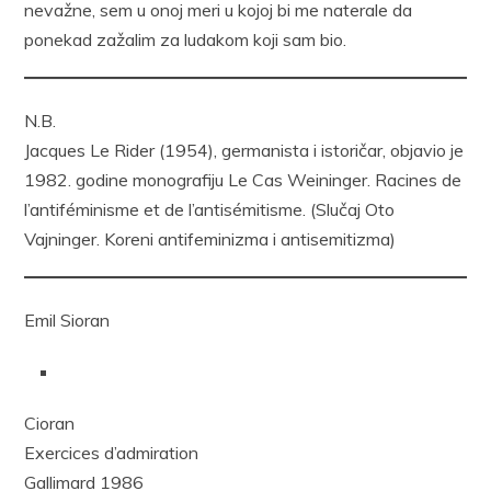
nevažne, sem u onoj meri u kojoj bi me naterale da
ponekad zažalim za ludakom koji sam bio.
N.B.
Jacques Le Rider (1954), germanista i istoričar, objavio je
1982. godine monografiju Le Cas Weininger. Racines de
l’antiféminisme et de l’antisémitisme. (Slučaj Oto
Vajninger. Koreni antifeminizma i antisemitizma)
Emil Sioran
Cioran
Exercices d’admiration
Gallimard 1986