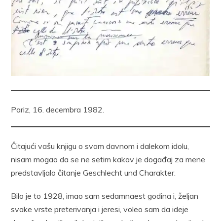
Pariz, 16. decembra 1982.
Čitajući vašu knjigu o svom davnom i dalekom idolu,
nisam mogao da se ne setim kakav je događaj za mene
predstavljalo čitanje Geschlecht und Charakter.
Bilo je to 1928, imao sam sedamnaest godina i, željan
svake vrste preterivanja i jeresi, voleo sam da ideje