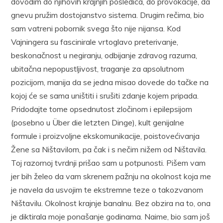
dovodim do njihovih krajnjih posledica, do provokacije, da
gnevu pružim dostojanstvo sistema. Drugim rečima, bio
sam vatreni pobornik svega što nije nijansa. Kod
Vajningera su fascinirale vrtoglavo preterivanje,
beskonačnost u negiranju, odbijanje zdravog razuma,
ubitačna nepopustljivost, traganje za apsolutnom
pozicijom, manija da se jedna misao dovede do tačke na
kojoj će se sama uništiti i srušiti zdanje kojem pripada.
Pridodajte tome opsednutost zločinom i epilepsijom
(posebno u Über die letzten Dinge), kult genijalne
formule i proizvoljne ekskomunikacije, poistovećivanja
Žene sa Ništavilom, pa čak i s nečim nižem od Ništavila.
Toj razornoj tvrdnji prišao sam u potpunosti. Pišem vam
jer bih želeo da vam skrenem pažnju na okolnost koja me
je navela da usvojim te ekstremne teze o takozvanom
Ništavilu. Okolnost krajnje banalnu. Bez obzira na to, ona
je diktirala moje ponašanje godinama. Naime, bio sam još