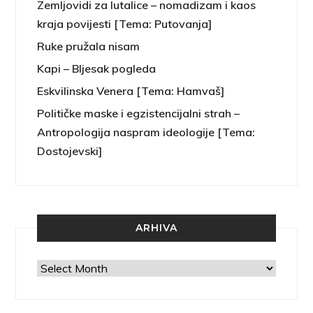
Zemljovidi za lutalice – nomadizam i kaos
kraja povijesti [Tema: Putovanja]
Ruke pružala nisam
Kapi – Bljesak pogleda
Eskvilinska Venera [Tema: Hamvaš]
Političke maske i egzistencijalni strah –
Antropologija naspram ideologije [Tema:
Dostojevski]
ARHIVA
Arhiva