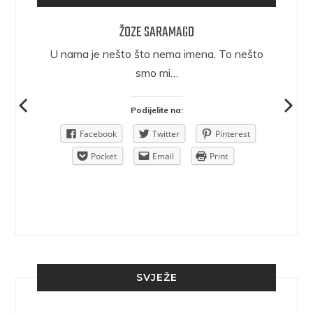
ŽOZE SARAMAGO
epričava
U nama je nešto što nema imena. To nešto
ra.
smo mi…
Podijelite na:
Pinterest
Facebook
Twitter
Pinterest
rint
Pocket
Email
Print
SVJEŽE