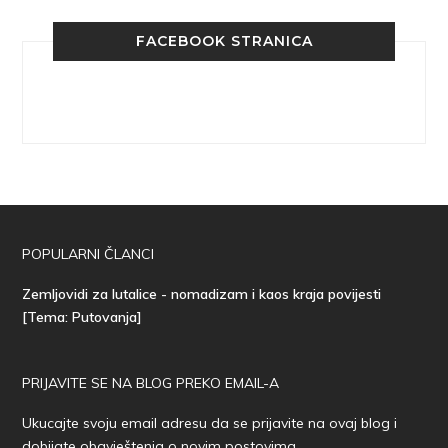
FACEBOOK STRANICA
POPULARNI ČLANCI
Zemljovidi za lutalice - nomadizam i kaos kraja povijesti
[Tema: Putovanja]
PRIJAVITE SE NA BLOG PREKO EMAIL-A
Ukucajte svoju email adresu da se prijavite na ovaj blog i
dobijate obavještenja o novim postovima.