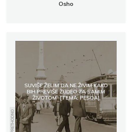
Osho
SUVIŠE ŽELIM DA NE ŽIVIM KAKO
BIH PREVIŠE ŽUDEO ZA SAMIM
ŽIVOTOM [TEMA: PESOA]
PRETHODNO