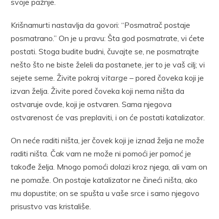
svoje pažnje.
Krišnamurti nastavlja da govori: “Posmatrač postaje
posmatrano.” On je u pravu: Šta god posmatrate, vi ćete
postati. Stoga budite budni, čuvajte se, ne posmatrajte
nešto što ne biste želeli da postanete, jer to je vaš cilj; vi
sejete seme. Živite pokraj
vitarge
– pored čoveka koji je
izvan želja. Živite pored čoveka koji nema ništa da
ostvaruje ovde, koji je ostvaren. Sama njegova
ostvarenost će vas preplaviti, i on će postati katalizator.
On neće raditi ništa, jer čovek koji je iznad želja ne može
raditi ništa. Čak vam ne može ni pomoći jer pomoć je
takođe želja. Mnogo pomoći dolazi kroz njega, ali vam on
ne pomaže. On postaje katalizator ne čineći ništa, ako
mu dopustite; on se spušta u vaše srce i samo njegovo
prisustvo vas kristališe.