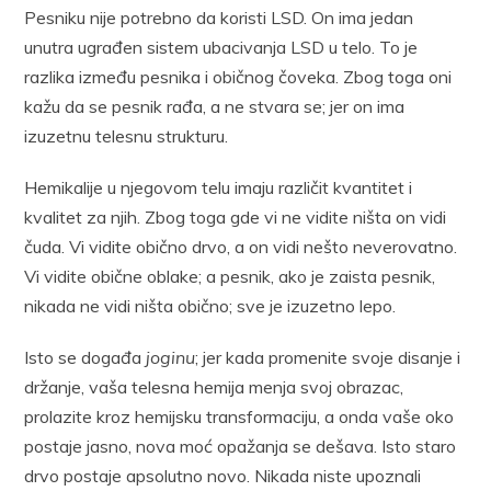
Pesniku nije potrebno da koristi LSD. On ima jedan
unutra ugrađen sistem ubacivanja LSD u telo. To je
razlika između pesnika i običnog čoveka. Zbog toga oni
kažu da se pesnik rađa, a ne stvara se; jer on ima
izuzetnu telesnu strukturu.
Hemikalije u njegovom telu imaju različit kvantitet i
kvalitet za njih. Zbog toga gde vi ne vidite ništa on vidi
čuda. Vi vidite obično drvo, a on vidi nešto neverovatno.
Vi vidite obične oblake; a pesnik, ako je zaista pesnik,
nikada ne vidi ništa obično; sve je izuzetno lepo.
Isto se događa
joginu
; jer kada promenite svoje disanje i
držanje, vaša telesna hemija menja svoj obrazac,
prolazite kroz hemijsku transformaciju, a onda vaše oko
postaje jasno, nova moć opažanja se dešava. Isto staro
drvo postaje apsolutno novo. Nikada niste upoznali