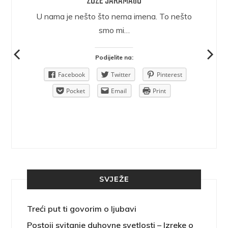
ŽOZE SARAMAGO
epričava
U nama je nešto što nema imena. To nešto
ra.
smo mi…
Podijelite na:
Pinterest
Facebook
Twitter
Pinterest
rint
Pocket
Email
Print
SVJEŽE
Treći put ti govorim o ljubavi
Postoji svitanje duhovne svetlosti – Izreke o