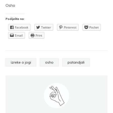
Osho
Podijelite na:
Facebook
Twitter
Pinterest
Pocket
Email
Print
izreke o jogi
osho
patandjali