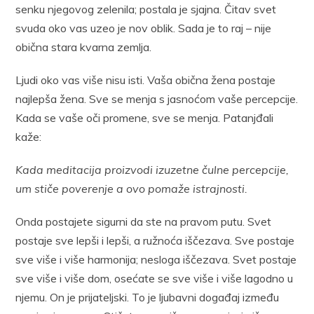
senku njegovog zelenila; postala je sjajna. Čitav svet
svuda oko vas uzeo je nov oblik. Sada je to raj – nije
obična stara kvarna zemlja.
Ljudi oko vas više nisu isti. Vaša obična žena postaje
najlepša žena. Sve se menja s jasnoćom vaše percepcije.
Kada se vaše oči promene, sve se menja. Patanjđali
kaže:
Kada meditacija proizvodi izuzetne čulne percepcije,
um stiče poverenje a ovo pomaže istrajnosti.
Onda postajete sigurni da ste na pravom putu. Svet
postaje sve lepši i lepši, a ružnoća iščezava. Sve postaje
sve više i više harmonija; nesloga iščezava. Svet postaje
sve više i više dom, osećate se sve više i više lagodno u
njemu. On je prijateljski. To je ljubavni događaj između