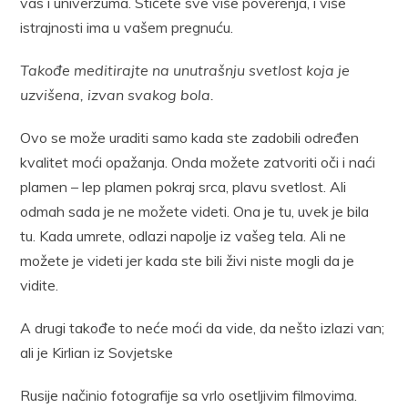
vas i univerzuma. Stičete sve više poverenja, i više
istrajnosti ima u vašem pregnuću.
Takođe meditirajte na unutrašnju svetlost koja je
uzvišena, izvan svakog bola.
Ovo se može uraditi samo kada ste zadobili određen
kvalitet moći opažanja. Onda možete zatvoriti oči i naći
plamen – lep plamen pokraj srca, plavu svetlost. Ali
odmah sada je ne možete videti. Ona je tu, uvek je bila
tu. Kada umrete, odlazi napolje iz vašeg tela. Ali ne
možete je videti jer kada ste bili živi niste mogli da je
vidite.
A drugi takođe to neće moći da vide, da nešto izlazi van;
ali je Kirlian iz Sovjetske
Rusije načinio fotografije sa vrlo osetljivim filmovima.