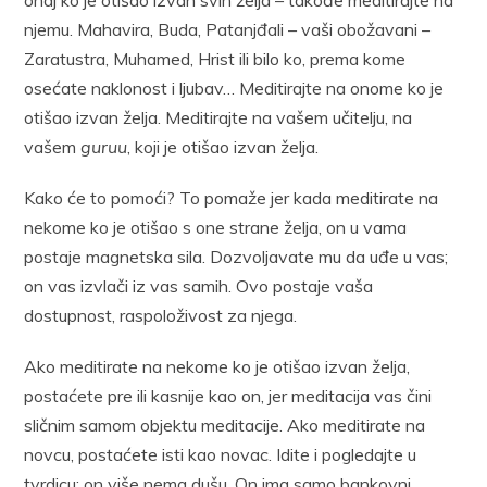
onaj ko je otišao izvan svih želja – takođe meditirajte na
njemu. Mahavira, Buda, Patanjđali – vaši obožavani –
Zaratustra, Muhamed, Hrist ili bilo ko, prema kome
osećate naklonost i ljubav… Meditirajte na onome ko je
otišao izvan želja. Meditirajte na vašem učitelju, na
vašem
guruu
, koji je otišao izvan želja.
Kako će to pomoći? To pomaže jer kada meditirate na
nekome ko je otišao s one strane želja, on u vama
postaje magnetska sila. Dozvoljavate mu da uđe u vas;
on vas izvlači iz vas samih. Ovo postaje vaša
dostupnost, raspoloživost za njega.
Ako meditirate na nekome ko je otišao izvan želja,
postaćete pre ili kasnije kao on, jer meditacija vas čini
sličnim samom objektu meditacije. Ako meditirate na
novcu, postaćete isti kao novac. Idite i pogledajte u
tvrdicu; on više nema dušu. On ima samo bankovni