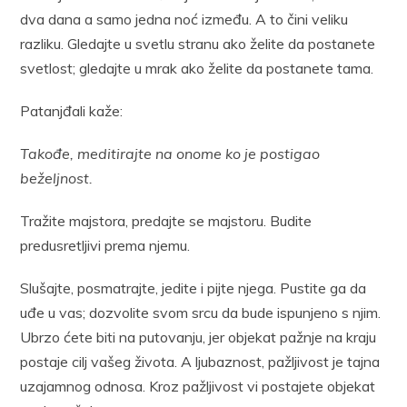
dva dana a samo jedna noć između. A to čini veliku
razliku. Gledajte u svetlu stranu ako želite da postanete
svetlost; gledajte u mrak ako želite da postanete tama.
Patanjđali kaže:
Takođe, meditirajte na onome ko je postigao
beželjnost.
Tražite majstora, predajte se majstoru. Budite
predusretljivi prema njemu.
Slušajte, posmatrajte, jedite i pijte njega. Pustite ga da
uđe u vas; dozvolite svom srcu da bude ispunjeno s njim.
Ubrzo ćete biti na putovanju, jer objekat pažnje na kraju
postaje cilj vašeg života. A ljubaznost, pažljivost je tajna
uzajamnog odnosa. Kroz pažljivost vi postajete objekat