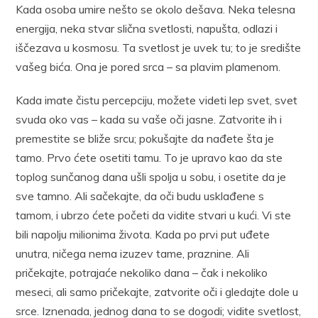
Kada osoba umire nešto se okolo dešava. Neka telesna
energija, neka stvar slična svetlosti, napušta, odlazi i
iščezava u kosmosu. Ta svetlost je uvek tu; to je središte
vašeg bića. Ona je pored srca – sa plavim plamenom.
Kada imate čistu percepciju, možete videti lep svet, svet
svuda oko vas – kada su vaše oči jasne. Zatvorite ih i
premestite se bliže srcu; pokušajte da nađete šta je
tamo. Prvo ćete osetiti tamu. To je upravo kao da ste
toplog sunčanog dana ušli spolja u sobu, i osetite da je
sve tamno. Ali sačekajte, da oči budu usklađene s
tamom, i ubrzo ćete početi da vidite stvari u kući. Vi ste
bili napolju milionima života. Kada po prvi put uđete
unutra, ničega nema izuzev tame, praznine. Ali
pričekajte, potrajaće nekoliko dana – čak i nekoliko
meseci, ali samo pričekajte, zatvorite oči i gledajte dole u
srce. Iznenada, jednog dana to se dogodi; vidite svetlost,