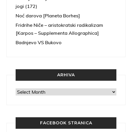
jogi (172)
Noć darova [Planeta Borhes]
Fridrihe Niče – aristokratski radikalizam
[Karpos – Supplementa Allographica]
Badnjevo VS Bukovo
ARHIVA
Arhiva
FACEBOOK STRANICA