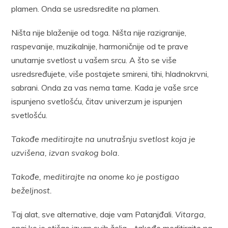
plamen. Onda se usredsredite na plamen.
Ništa nije blaženije od toga. Ništa nije razigranije,
raspevanije, muzikalnije, harmoničnije od te prave
unutarnje svetlost u vašem srcu. A što se više
usredsređujete, više postajete smireni, tihi, hladnokrvni,
sabrani. Onda za vas nema tame. Kada je vaše srce
ispunjeno svetlošću, čitav univerzum je ispunjen
svetlošću.
Takođe meditirajte na unutrašnju svetlost koja je
uzvišena, izvan svakog bola.
Takođe, meditirajte na onome ko je postigao
beželjnost.
Taj alat, sve alternative, daje vam Patanjđali.
Vitarga
,