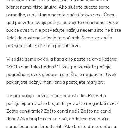
bilans; nema ništa unutra. Ako slušate čućete samo
primedbe,
rupiji
; tamo nećete naći nikakvo srce. Čemu
god posvetite svoju pažnju, postajete slični tome. Dakle
budite svesni. Ne posvećujte pažnju nečemu što ne biste
želeli da postanete, jer je to početak. Seme se sadi s
pažnjom, I ubrzo će ono postati drvo.
Vi sadite seme pakla, a kada ono postane drvo kažete:
“Zašto sam tako bedan?” Uvek posvećujete pažnju
pogrešnom; uvek gledate u ono što je negativno. Uvek
poklanjate pažnju mani; onda postajete manjkavi.
Ne poklanjajte pažnju mani, nedostatku. Posvetite
pažnju lepom. Zašto brojati trnje. Zašto ne gledati cvet?
Zašto ceniti trnje? Zašto ceniti noći? Zašto ne ceniti
dane? Ako brojite i cenite noći, onda ima dve noći a
samo jedan dan između njih. Ako brojite dane, onda su