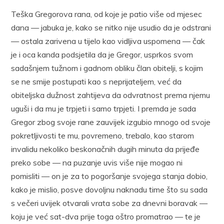
Teška Gregorova rana, od koje je patio više od mjesec
dana — jabuka je, kako se nitko nije usudio da je odstrani
— ostala zarivena u tijelo kao vidljiva uspomena — čak
je i oca kanda podsjetila da je Gregor, usprkos svom
sadašnjem tužnom i gadnom obliku član obitelji, s kojim
se ne smije postupati kao s neprijateljem, već da
obiteljska dužnost zahtijeva da odvratnost prema njemu
uguši i da mu je trpjeti i samo trpjeti. I premda je sada
Gregor zbog svoje rane zauvijek izgubio mnogo od svoje
pokretljivosti te mu, povremeno, trebalo, kao starom
invalidu nekoliko beskonačnih dugih minuta da prijeđe
preko sobe — na puzanje uvis više nije mogao ni
pomisliti — on je za to pogoršanje svojega stanja dobio,
kako je mislio, posve dovoljnu naknadu time što su sada
s večeri uvijek otvarali vrata sobe za dnevni boravak —
koju je već sat-dva prije toga oštro promatrao — te je