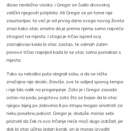
dizao neobično visoko, i Gregor se čudio divovskoj
veličini njegovih potplata. Ali Gregor se pri tome nije
zaustavljao; ta već je od prvog dana svoga novog života
znao kako otac smatra da je prema njemu samo najveća
strogost na mjestu. I stoga je trčao ispred oca,
zastajkivao kada bi otac zastao, te odmah zatim
ponovo trčao naprijed kada bi se otac samo pomakao s
mjesta.
Tako su nekoliko puta obigrali sobu, a da se ništa
značajna nije desilo; štaviše, sve to uslijed sporog tempa
i nije bilo nalik na proganjanje. Zato je i Gregor zasada
ostao na podu, pogotovu zato što se bojao da bi otac
njegov bijeg po zidovima ili po stropu mogao smatrati za
neku posebnu pakost. Gregor je, doduše, morao sebi
priznati da čak ni ovo trčanje neće moći dugo izdržati, jer
dok bi otac učinio jedan korak, on je morao izvoditi