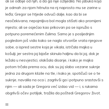
ali se odbije od njih, a da ga nije ozlijedila. No jabuka koja
je odmah za njom hitnuta na nj naprosto mu se zarine u
leđa; Gregor se htjede odvući dalje, kao da bi se
neočekivana, nepojmljiva bol mogla stišati ako promijeni
mjesto; ali se osjećao kao prikovan pa se ispružio s
potpuno poremećenim čulima. Samo je s posljednjim
pogledom još vidio kako se naglo otvoriše vrata njegove
sobe, a ispred sestre koja je vikala, istrčala majka u
košulji, jer sestra joj bijaše skinula haljinu da bi joj, dok je
ležala u nesvjestici, olakšala disanje, i kako je majka
potom trčala prema ocu, dok su joj slabo vezane suknje
jedna za drugom klizile na tle, i kako je, spotičući se o te
suknje, navalila na oca i, zagrlivši ga i potpuno srastavši s
njim — ali sada je Gregora već izdao vid — i, s rukama
obgrlivši očev potiljak, tražila da poštedi Gregorov život.
III