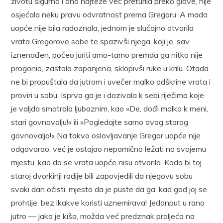
životu sigurno i ono najteže već preturila preko glave, nije
osjećala neku pravu odvratnost prema Gregoru. A mada
uopće nije bila radoznala, jednom je slučajno otvorila
vrata Gregorove sobe te spazivši njega, koji je, sav
iznenađen, počeo juriti amo-tamo premda ga nitko nije
progonio, zastala zapanjena, sklopivši ruke u krilu. Otada
ne bi propuštala da jutrom i uvečer malko odškrine vrata i
proviri u sobu. Isprva ga je i dozivala k sebi riječima koje
je valjda smatrala ljubaznim, kao »De, dođi malko k meni,
stari govnovalju!« ili »Pogledajte samo ovog starog
govnovalja!« Na takvo oslovljavanje Gregor uopće nije
odgovarao, već je ostajao nepomično ležati na svojemu
mjestu, kao da se vrata uopće nisu otvorila. Kada bi toj
staroj dvorkinji radije bili zapovjedili da njegovu sobu
svaki dan očisti, mjesto da je puste da ga, kad god joj se
prohtije, bez ikakve koristi uznemirava! Jedanput u rano
jutro — jaka je kiša, možda već predznak proljeća na