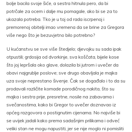
bolje bacila svoje šiće, a sestra hitnula pero, da bi
potrčale za ocem i dalje mu pomagale, ako bi se za to
ukazala potreba. Tko je u toj od rada iscrpenoj i
premorenoj obitelji imao vremena da se brine za Gregora
više nego što je bezuvjetno bilo potrebno?
U kućanstvu se sve više štedjelo; djevojku su sada ipak
otpustili; grdosija od dvorkinje, sva koščata, bijele kose
što joj lepršala oko glave, dolazila bi jutrom i uvečer da
obavi najgrublje poslove; sve drugo obavljala je majka
uza svoje neprestano šivenje. Čak se događalo i to da su
prodavali različite komade porodičnog nakita, što su
majka i sestra prije, presretne, nosile na zabavama i
svečanostima, kako bi Gregor to uvečer doznavao iz
općeg razgovora o postignutim cijenama. No najviše bi
se uvijek jadali kako prema sadašnjim prilikama i odveć
veliki stan ne mogu napustiti, jer se nije moglo ni pomisliti