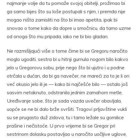
najmanje volje da tu pomaže svojoj obitelji, prožimao bi
ga samo bijes što su loše postupali s njim, i premda nije
mogao ništa zamisliti na što bi imao apetita, ipak bi
snovao o tome kako da dopre u smočnicu, da tamo uzme
od onoga što mu pripada, iako ne bi bio gladan.
Ne razmišljajući više o tome čime bi se Gregoru naročito
moglo ugoditi, sestra bi u hitnji gurnula nogom bilo kakvo
jelo u Gregorovu sobu, prije nego što bi ujutro i u podne
otrčala u dućan, da bi ga navečer, ne mareći za to je li on
već okusio jelo ili je — kako bi najčešće bilo — ostalo još
sasvim netaknuto, odstranila jednim zamahom metle.
Uređivanje sobe, što je sada vazda uvečer obavljala,
uopće se ne bi dalo brže svršiti. Tragovi prljavštine vukli
su se prugasto duž zidova, tu i tamo ležale su gomilice
prašine i nečistoće. U prvo vrijeme bi se Gregor pri
sestrinom dolasku postavljao u naročito uočljive uglove,