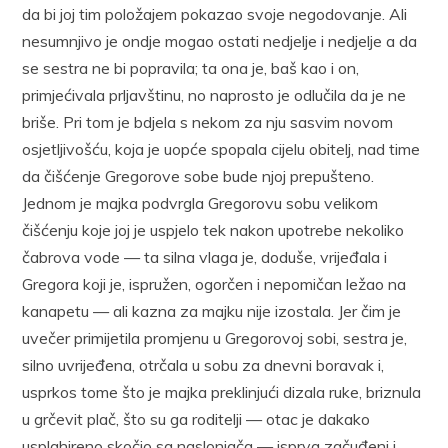
da bi joj tim položajem pokazao svoje negodovanje. Ali
nesumnjivo je ondje mogao ostati nedjelje i nedjelje a da
se sestra ne bi popravila; ta ona je, baš kao i on,
primjećivala prljavštinu, no naprosto je odlučila da je ne
briše. Pri tom je bdjela s nekom za nju sasvim novom
osjetljivošću, koja je uopće spopala cijelu obitelj, nad time
da čišćenje Gregorove sobe bude njoj prepušteno.
Jednom je majka podvrgla Gregorovu sobu velikom
čišćenju koje joj je uspjelo tek nakon upotrebe nekoliko
čabrova vode — ta silna vlaga je, doduše, vrijeđala i
Gregora koji je, ispružen, ogorčen i nepomičan ležao na
kanapetu — ali kazna za majku nije izostala. Jer čim je
uvečer primijetila promjenu u Gregorovoj sobi, sestra je,
silno uvrijeđena, otrčala u sobu za dnevni boravak i,
usprkos tome što je majka preklinjući dizala ruke, briznula
u grčevit plač, što su ga roditelji — otac je dakako
usplahireno skočio sa naslonjača — isprva začuđeni i