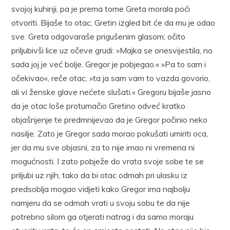
svojoj kuhinji, pa je prema tome Greta morala poći
otvoriti. Bijaše to otac; Gretin izgled bit će da mu je odao
sve. Greta odgovaraše prigušenim glasom; očito
priljubivši lice uz očeve grudi: »Majka se onesvijestila, no
sada joj je već bolje. Gregor je pobjegao.« »Pa to sam i
očekivao«, reče otac, »ta ja sam vam to vazda govorio,
ali vi ženske glave nećete slušati.« Gregoru bijaše jasno
da je otac loše protumačio Gretino odveć kratko
objašnjenje te predmnijevao da je Gregor počinio neko
nasilje. Zato je Gregor sada morao pokušati umiriti oca,
jer da mu sve objasni, za to nije imao ni vremena ni
mogućnosti. I zato pobježe do vrata svoje sobe te se
priljubi uz njih, tako da bi otac odmah pri ulasku iz
predsoblja mogao vidjeti kako Gregor ima najbolju
namjeru da se odmah vrati u svoju sobu te da nije
potrebno silom ga otjerati natrag i da samo moraju