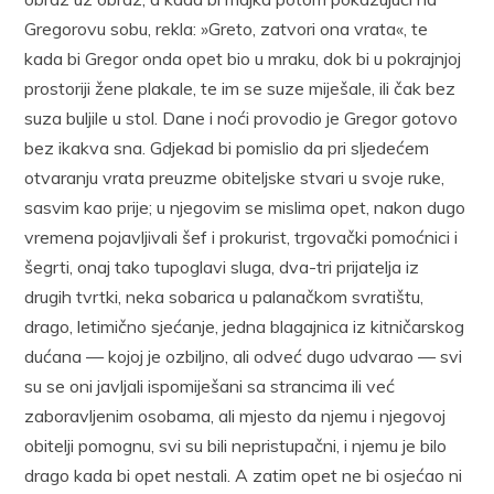
Gregorovu sobu, rekla: »Greto, zatvori ona vrata«, te
kada bi Gregor onda opet bio u mraku, dok bi u pokrajnjoj
prostoriji žene plakale, te im se suze miješale, ili čak bez
suza buljile u stol. Dane i noći provodio je Gregor gotovo
bez ikakva sna. Gdjekad bi pomislio da pri sljedećem
otvaranju vrata preuzme obiteljske stvari u svoje ruke,
sasvim kao prije; u njegovim se mislima opet, nakon dugo
vremena pojavljivali šef i prokurist, trgovački pomoćnici i
šegrti, onaj tako tupoglavi sluga, dva-tri prijatelja iz
drugih tvrtki, neka sobarica u palanačkom svratištu,
drago, letimično sjećanje, jedna blagajnica iz kitničarskog
dućana — kojoj je ozbiljno, ali odveć dugo udvarao — svi
su se oni javljali ispomiješani sa strancima ili već
zaboravljenim osobama, ali mjesto da njemu i njegovoj
obitelji pomognu, svi su bili nepristupačni, i njemu je bilo
drago kada bi opet nestali. A zatim opet ne bi osjećao ni