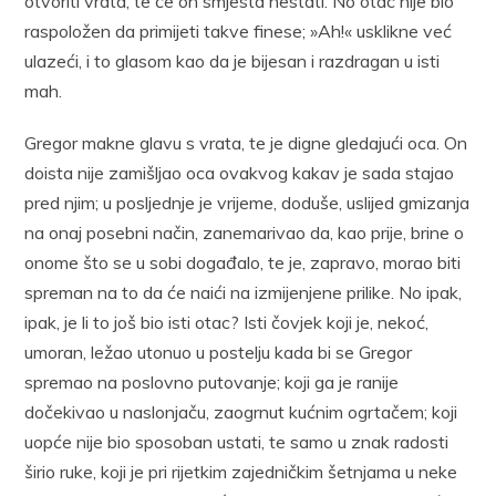
otvoriti vrata, te će on smjesta nestati. No otac nije bio
raspoložen da primijeti takve finese; »Ah!« usklikne već
ulazeći, i to glasom kao da je bijesan i razdragan u isti
mah.
Gregor makne glavu s vrata, te je digne gledajući oca. On
doista nije zamišljao oca ovakvog kakav je sada stajao
pred njim; u posljednje je vrijeme, doduše, uslijed gmizanja
na onaj posebni način, zanemarivao da, kao prije, brine o
onome što se u sobi događalo, te je, zapravo, morao biti
spreman na to da će naići na izmijenjene prilike. No ipak,
ipak, je li to još bio isti otac? Isti čovjek koji je, nekoć,
umoran, ležao utonuo u postelju kada bi se Gregor
spremao na poslovno putovanje; koji ga je ranije
dočekivao u naslonjaču, zaogrnut kućnim ogrtačem; koji
uopće nije bio sposoban ustati, te samo u znak radosti
širio ruke, koji je pri rijetkim zajedničkim šetnjama u neke