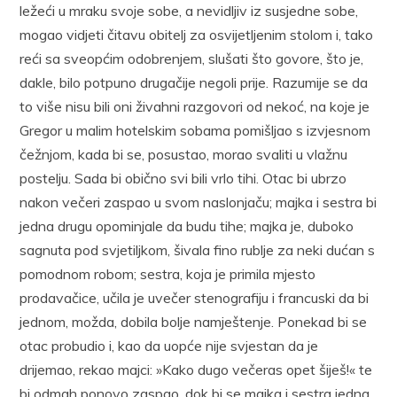
ležeći u mraku svoje sobe, a nevidljiv iz susjedne sobe,
mogao vidjeti čitavu obitelj za osvijetljenim stolom i, tako
reći sa sveopćim odobrenjem, slušati što govore, što je,
dakle, bilo potpuno drugačije negoli prije. Razumije se da
to više nisu bili oni živahni razgovori od nekoć, na koje je
Gregor u malim hotelskim sobama pomišljao s izvjesnom
čežnjom, kada bi se, posustao, morao svaliti u vlažnu
postelju. Sada bi obično svi bili vrlo tihi. Otac bi ubrzo
nakon večeri zaspao u svom naslonjaču; majka i sestra bi
jedna drugu opominjale da budu tihe; majka je, duboko
sagnuta pod svjetiljkom, šivala fino rublje za neki dućan s
pomodnom robom; sestra, koja je primila mjesto
prodavačice, učila je uvečer stenografiju i francuski da bi
jednom, možda, dobila bolje namještenje. Ponekad bi se
otac probudio i, kao da uopće nije svjestan da je
drijemao, rekao majci: »Kako dugo večeras opet šiješ!« te
bi odmah ponovo zaspao, dok bi se majka i sestra jedna