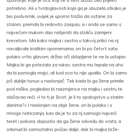
potrebno. Ali u tvrdoglavosti koja ga je obuzela otkako je
bio podvornik, uvijek je uporno tražio da ostane za
stolom, premda bi redovito zaspao, a i onda se samo s
najvećom mukom dao natjerati da stoliću zamijeni
krevetom. Ma kako majka i sestra u takvoj prilici na nj
navaljivale kratkim opomenama, on bi po četvrt sata
polako vrtio glavom, držao oči sklopljene te ne bi ustajao.
Majka bi ga potezala za rukav, sestra mu tepala na uho
da bi pomogla majci, ali kod oca to nije upalilo. On bi samo
još dublje tonuo u naslonjač. Tek kada bi ga žene primile
pod miške, pogledao bi naizmjence na majku i sestru te
običavao reći: »I to ti je život. Je li to spokojstvo u starim
danima?« I naslonjen na obje žene, on bi polako i s
mnogo natezanja, kao da je to za nj samoga najveći
teret i pokora, dopustio da ga žene odvedu do vrata, a
odonud bi samostalno pošao dalje, dok bi majka brže-