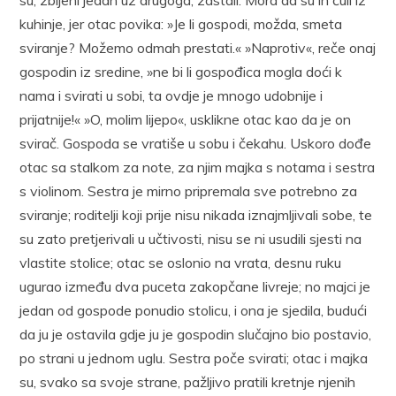
kuhinje, jer otac povika: »Je li gospodi, možda, smeta
sviranje? Možemo odmah prestati.« »Naprotiv«, reče onaj
gospodin iz sredine, »ne bi li gospođica mogla doći k
nama i svirati u sobi, ta ovdje je mnogo udobnije i
prijatnije!« »O, molim lijepo«, usklikne otac kao da je on
svirač. Gospoda se vratiše u sobu i čekahu. Uskoro dođe
otac sa stalkom za note, za njim majka s notama i sestra
s violinom. Sestra je mirno pripremala sve potrebno za
sviranje; roditelji koji prije nisu nikada iznajmljivali sobe, te
su zato pretjerivali u učtivosti, nisu se ni usudili sjesti na
vlastite stolice; otac se oslonio na vrata, desnu ruku
ugurao između dva puceta zakopčane livreje; no majci je
jedan od gospode ponudio stolicu, i ona je sjedila, budući
da ju je ostavila gdje ju je gospodin slučajno bio postavio,
po strani u jednom uglu. Sestra poče svirati; otac i majka
su, svako sa svoje strane, pažljivo pratili kretnje njenih