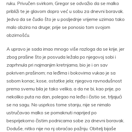
ruku. Privučen svirkom, Gregor se odvažio da se malko
približi te je glavom dopro već u sobu za dnevni boravak.
Jedva da se čudio što je u posljednje vrijeme uzimao tako
malo obzira na druge; prije se ponosio tom svojom
obzirnošću.
A upravo je sada imao mnogo više razloga da se krije, jer
zbog prašine što je posvuda ležala po njegovoj sobi i
zaprhnula pri najmanjim kretnjama, bio je i on sav
pokriven prašinom; na leđima i bokovima vukao je sa
sobom konac, kose, ostatke jela; njegova ravnodušnost
prema svemu bila je tako velika, a da ne bi, kao prije, po
nekoliko puta na dan, polegao na leđa i čistio se, trljajući
se na sagu. No usprkos tome stanju, nije se nimalo
ustručavao malko se pomaknuti naprijed po
besprijekorno čistim podnicama sobe za dnevni boravak.
Doduše, nitko nije na nj obraćao pažnju. Obitelj bijaše