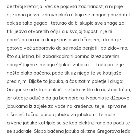
bezbroj kretanja. Već se pojavila zadihanost, a ni prije
nije imao posve zdrava pluća u koja se mogao pouzdati. I
dok se tako gegao i teturao da bi skupio sve snage za
trk, jedva otvorenih očiju, a u svojoj tuposti nije ni
pomišljao na neki drugi spas osim trčanjem; a kada je
gotovo već zaboravio da se može penjati i po zidovima,
što su, istina, bili zabarikadirani pomno izrezbarenim
namještajem s mnogo šiljaka i zubaca — tada proletje
nešto olako bačeno, pade tik uz njega te se kotrljaše
pred njim. Bijaše to jabuka, a čas zatim poletje i druga;
Gregor se od straha ukoči; ne bi koristilo da nastavi trčati,
jer otac je odlučio da ga bombardira. Napunio je džepove
jabukama iz zdjele za voće na kredencu te je, isprva ne
nišaneći točno, bacao jabuku za jabukom. Te male
crvene jabuke kotrljale su se kao elektrizirane po podu te
se sudarale. Slabo bačena jabuka okrzne Gregorova leđa