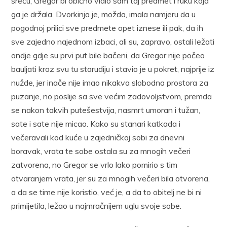
sreću, Gregor bi obično vidio sam taj predmet i ruku koja
ga je držala. Dvorkinja je, možda, imala namjeru da u
pogodnoj prilici sve predmete opet iznese ili pak, da ih
sve zajedno najednom izbaci, ali su, zapravo, ostali ležati
ondje gdje su prvi put bile bačeni, da Gregor nije počeo
bauljati kroz svu tu starudiju i stavio je u pokret, najprije iz
nužde, jer inače nije imao nikakva slobodna prostora za
puzanje, no poslije sa sve većim zadovoljstvom, premda
se nakon takvih putešestvija, nasmrt umoran i tužan,
sate i sate nije micao. Kako su stanari katkada i
večeravali kod kuće u zajedničkoj sobi za dnevni
boravak, vrata te sobe ostala su za mnogih večeri
zatvorena, no Gregor se vrlo lako pomirio s tim
otvaranjem vrata, jer su za mnogih večeri bila otvorena,
a da se time nije koristio, već je, a da to obitelj ne bi ni
primijetila, ležao u najmračnijem uglu svoje sobe.