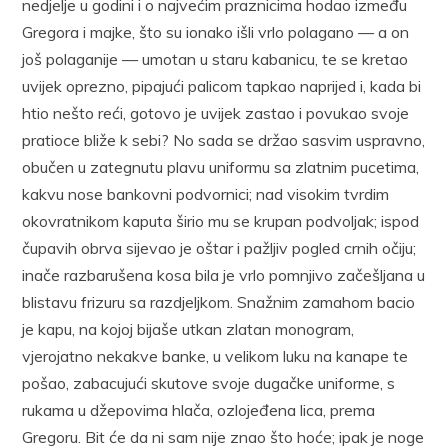
nedjelje u godini i o najvećim praznicima hodao između
Gregora i majke, što su ionako išli vrlo polagano — a on
još polaganije — umotan u staru kabanicu, te se kretao
uvijek oprezno, pipajući palicom tapkao naprijed i, kada bi
htio nešto reći, gotovo je uvijek zastao i povukao svoje
pratioce bliže k sebi? No sada se držao sasvim uspravno,
obučen u zategnutu plavu uniformu sa zlatnim pucetima,
kakvu nose bankovni podvornici; nad visokim tvrdim
okovratnikom kaputa širio mu se krupan podvoljak; ispod
čupavih obrva sijevao je oštar i pažljiv pogled crnih očiju;
inače razbarušena kosa bila je vrlo pomnjivo začešljana u
blistavu frizuru sa razdjeljkom. Snažnim zamahom bacio
je kapu, na kojoj bijaše utkan zlatan monogram,
vjerojatno nekakve banke, u velikom luku na kanape te
pošao, zabacujući skutove svoje dugačke uniforme, s
rukama u džepovima hlača, ozlojeđena lica, prema
Gregoru. Bit će da ni sam nije znao što hoće; ipak je noge