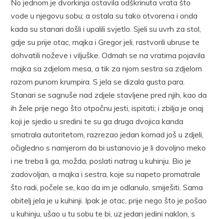
No jednom je dvorkinja ostavila odškrinuta vrata što
vode u njegovu sobu; a ostala su tako otvorena i onda
kada su stanari došli i upalili svjetlo. Sjeli su uvrh za stol,
gdje su prije otac, majka i Gregor jeli, rastvorili ubruse te
dohvatili noževe i viljuške. Odmah se na vratima pojavila
majka sa zdjelom mesa, a tik za njom sestra sa zdjelom
razom punom krumpira. S jela se dizala gusta para.
Stanari se sagnuše nad zdjele stavljene pred njih, kao da
ih žele prije nego što otpočnu jesti, ispitati; i zbilja je onaj
koji je sjedio u sredini te su ga druga dvojica kanda
smatrala autoritetom, razrezao jedan komad još u zdjeli,
očigledno s namjerom da bi ustanovio je li dovoljno meko
i ne treba li ga, možda, poslati natrag u kuhinju. Bio je
zadovoljan, a majka i sestra, koje su napeto promatrale
što radi, počele se, kao da im je odlanulo, smiješiti. Sama
obitelj jela je u kuhinji. Ipak je otac, prije nego što je pošao
u kuhinju, ušao u tu sobu te bi, uz jedan jedini naklon, s