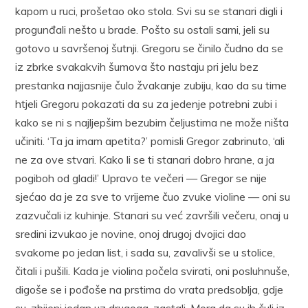
kapom u ruci, prošetao oko stola. Svi su se stanari digli i
progunđali nešto u brade. Pošto su ostali sami, jeli su
gotovo u savršenoj šutnji. Gregoru se činilo čudno da se
iz zbrke svakakvih šumova što nastaju pri jelu bez
prestanka najjasnije čulo žvakanje zubiju, kao da su time
htjeli Gregoru pokazati da su za jedenje potrebni zubi i
kako se ni s najljepšim bezubim čeljustima ne može ništa
učiniti. ‘Ta ja imam apetita?’ pomisli Gregor zabrinuto, ‘ali
ne za ove stvari. Kako li se ti stanari dobro hrane, a ja
pogiboh od gladi!’ Upravo te večeri — Gregor se nije
sjećao da je za sve to vrijeme čuo zvuke violine — oni su
zazvučali iz kuhinje. Stanari su već završili večeru, onaj u
sredini izvukao je novine, onoj drugoj dvojici dao
svakome po jedan list, i sada su, zavalivši se u stolice,
čitali i pušili. Kada je violina počela svirati, oni posluhnuše,
digoše se i pođoše na prstima do vrata predsoblja, gdje
su, zbijeni jedan uz drugoga, zastali. Mora da su ih čuli iz