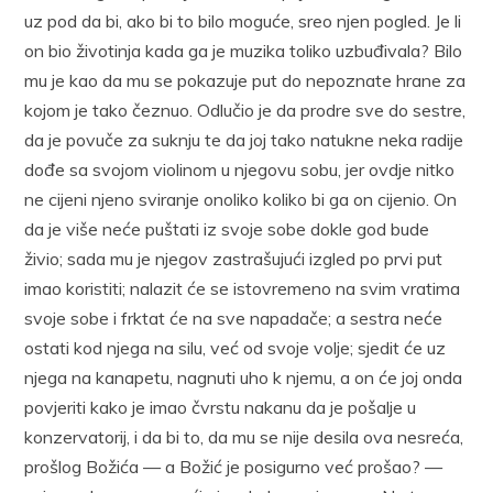
uz pod da bi, ako bi to bilo moguće, sreo njen pogled. Je li
on bio životinja kada ga je muzika toliko uzbuđivala? Bilo
mu je kao da mu se pokazuje put do nepoznate hrane za
kojom je tako čeznuo. Odlučio je da prodre sve do sestre,
da je povuče za suknju te da joj tako natukne neka radije
dođe sa svojom violinom u njegovu sobu, jer ovdje nitko
ne cijeni njeno sviranje onoliko koliko bi ga on cijenio. On
da je više neće puštati iz svoje sobe dokle god bude
živio; sada mu je njegov zastrašujući izgled po prvi put
imao koristiti; nalazit će se istovremeno na svim vratima
svoje sobe i frktat će na sve napadače; a sestra neće
ostati kod njega na silu, već od svoje volje; sjedit će uz
njega na kanapetu, nagnuti uho k njemu, a on će joj onda
povjeriti kako je imao čvrstu nakanu da je pošalje u
konzervatorij, i da bi to, da mu se nije desila ova nesreća,
prošlog Božića — a Božić je posigurno već prošao? —