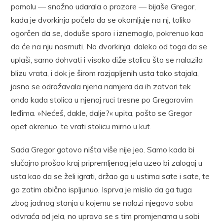
pomolu — snažno udarala o prozore — bijaše Gregor,
kada je dvorkinja počela da se okomljuje na nj, toliko
ogorčen da se, doduše sporo i iznemoglo, pokrenuo kao
da će na nju nasrnuti. No dvorkinja, daleko od toga da se
uplaši, samo dohvati i visoko diže stolicu što se nalazila
blizu vrata, i dok je širom razjapljenih usta tako stajala,
jasno se odražavala njena namjera da ih zatvori tek
onda kada stolica u njenoj ruci tresne po Gregorovim
leđima. »Nećeš, dakle, dalje?« upita, pošto se Gregor
opet okrenuo, te vrati stolicu mirno u kut.
Sada Gregor gotovo ništa više nije jeo. Samo kada bi
slučajno prošao kraj pripremljenog jela uzeo bi zalogaj u
usta kao da se želi igrati, držao ga u ustima sate i sate, te
ga zatim obično ispljunuo. Isprva je mislio da ga tuga
zbog jadnog stanja u kojemu se nalazi njegova soba
odvraća od jela, no upravo se s tim promjenama u sobi