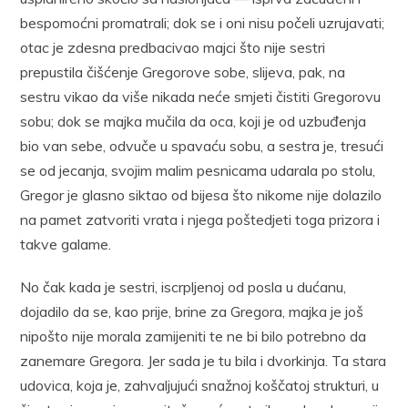
bespomoćni promatrali; dok se i oni nisu počeli uzrujavati;
otac je zdesna predbacivao majci što nije sestri
prepustila čišćenje Gregorove sobe, slijeva, pak, na
sestru vikao da više nikada neće smjeti čistiti Gregorovu
sobu; dok se majka mučila da oca, koji je od uzbuđenja
bio van sebe, odvuče u spavaću sobu, a sestra je, tresući
se od jecanja, svojim malim pesnicama udarala po stolu,
Gregor je glasno siktao od bijesa što nikome nije dolazilo
na pamet zatvoriti vrata i njega poštedjeti toga prizora i
takve galame.
No čak kada je sestri, iscrpljenoj od posla u dućanu,
dojadilo da se, kao prije, brine za Gregora, majka je još
nipošto nije morala zamijeniti te ne bi bilo potrebno da
zanemare Gregora. Jer sada je tu bila i dvorkinja. Ta stara
udovica, koja je, zahvaljujući snažnoj koščatoj strukturi, u