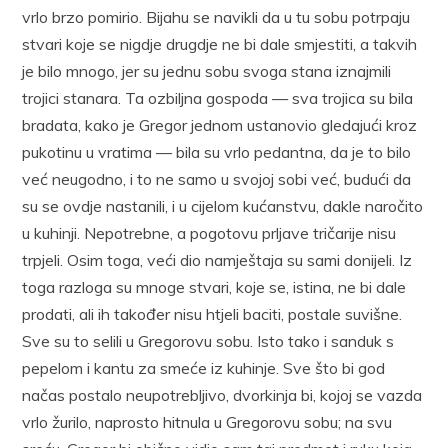
vrlo brzo pomirio. Bijahu se navikli da u tu sobu potrpaju
stvari koje se nigdje drugdje ne bi dale smjestiti, a takvih
je bilo mnogo, jer su jednu sobu svoga stana iznajmili
trojici stanara. Ta ozbiljna gospoda — sva trojica su bila
bradata, kako je Gregor jednom ustanovio gledajući kroz
pukotinu u vratima — bila su vrlo pedantna, da je to bilo
već neugodno, i to ne samo u svojoj sobi već, budući da
su se ovdje nastanili, i u cijelom kućanstvu, dakle naročito
u kuhinji. Nepotrebne, a pogotovu prljave tričarije nisu
trpjeli. Osim toga, veći dio namještaja su sami donijeli. Iz
toga razloga su mnoge stvari, koje se, istina, ne bi dale
prodati, ali ih također nisu htjeli baciti, postale suvišne.
Sve su to selili u Gregorovu sobu. Isto tako i sanduk s
pepelom i kantu za smeće iz kuhinje. Sve što bi god
načas postalo neupotrebljivo, dvorkinja bi, kojoj se vazda
vrlo žurilo, naprosto hitnula u Gregorovu sobu; na svu