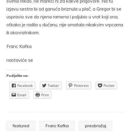
svima rekao, ne mareći ni za kakve prigovore. Na tu
izjavu sestra bi od ganuća briznula u plač, a Gregor bi se
uspravio sve do njena ramena i poljubio u vrat koji ona,
otkako je radila u dućanu, nije omatala nikakvim vrpcama
ili okovratnikom.
Franc Kafka
nastaviće se
Podijelite na:
Facebook
Twitter
Pinterest
Pocket
Email
Print
featured
Franc Kafka
preobražaj