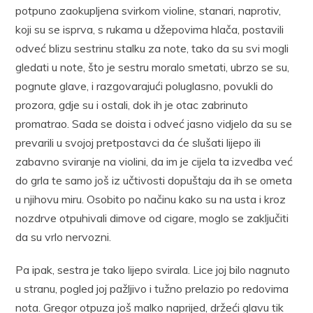
potpuno zaokupljena svirkom violine, stanari, naprotiv,
koji su se isprva, s rukama u džepovima hlača, postavili
odveć blizu sestrinu stalku za note, tako da su svi mogli
gledati u note, što je sestru moralo smetati, ubrzo se su,
pognute glave, i razgovarajući poluglasno, povukli do
prozora, gdje su i ostali, dok ih je otac zabrinuto
promatrao. Sada se doista i odveć jasno vidjelo da su se
prevarili u svojoj pretpostavci da će slušati lijepo ili
zabavno sviranje na violini, da im je cijela ta izvedba već
do grla te samo još iz učtivosti dopuštaju da ih se ometa
u njihovu miru. Osobito po načinu kako su na usta i kroz
nozdrve otpuhivali dimove od cigare, moglo se zaključiti
da su vrlo nervozni.
Pa ipak, sestra je tako lijepo svirala. Lice joj bilo nagnuto
u stranu, pogled joj pažljivo i tužno prelazio po redovima
nota. Gregor otpuza još malko naprijed, držeći glavu tik