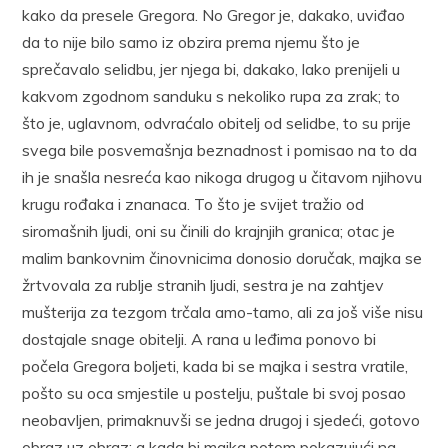
kako da presele Gregora. No Gregor je, dakako, uviđao
da to nije bilo samo iz obzira prema njemu što je
sprečavalo selidbu, jer njega bi, dakako, lako prenijeli u
kakvom zgodnom sanduku s nekoliko rupa za zrak; to
što je, uglavnom, odvraćalo obitelj od selidbe, to su prije
svega bile posvemašnja beznadnost i pomisao na to da
ih je snašla nesreća kao nikoga drugog u čitavom njihovu
krugu rođaka i znanaca. To što je svijet tražio od
siromašnih ljudi, oni su činili do krajnjih granica; otac je
malim bankovnim činovnicima donosio doručak, majka se
žrtvovala za rublje stranih ljudi, sestra je na zahtjev
mušterija za tezgom trčala amo-tamo, ali za još više nisu
dostajale snage obitelji. A rana u leđima ponovo bi
počela Gregora boljeti, kada bi se majka i sestra vratile,
pošto su oca smjestile u postelju, puštale bi svoj posao
neobavljen, primaknuvši se jedna drugoj i sjedeći, gotovo
obraz uz obraz; a kada bi majka potom pokazujući na