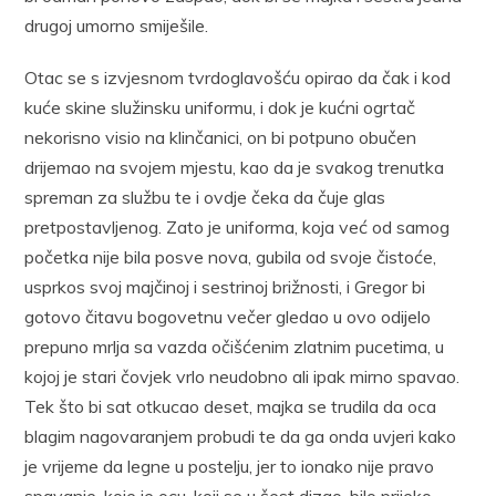
drugoj umorno smiješile.
Otac se s izvjesnom tvrdoglavošću opirao da čak i kod
kuće skine služinsku uniformu, i dok je kućni ogrtač
nekorisno visio na klinčanici, on bi potpuno obučen
drijemao na svojem mjestu, kao da je svakog trenutka
spreman za službu te i ovdje čeka da čuje glas
pretpostavljenog. Zato je uniforma, koja već od samog
početka nije bila posve nova, gubila od svoje čistoće,
usprkos svoj majčinoj i sestrinoj brižnosti, i Gregor bi
gotovo čitavu bogovetnu večer gledao u ovo odijelo
prepuno mrlja sa vazda očišćenim zlatnim pucetima, u
kojoj je stari čovjek vrlo neudobno ali ipak mirno spavao.
Tek što bi sat otkucao deset, majka se trudila da oca
blagim nagovaranjem probudi te da ga onda uvjeri kako
je vrijeme da legne u postelju, jer to ionako nije pravo
spavanje, koje je ocu, koji se u šest dizao, bilo prijeko