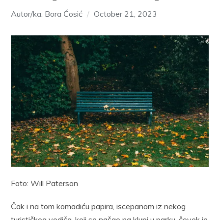
Autor/ka: Bora Ćosić
October 21, 2023
Foto: Will Paterson
Čak i na tom komadiću papira, iscepanom iz nekog
turističkog vodiča, koji se našao na klupi u parku, čovek je