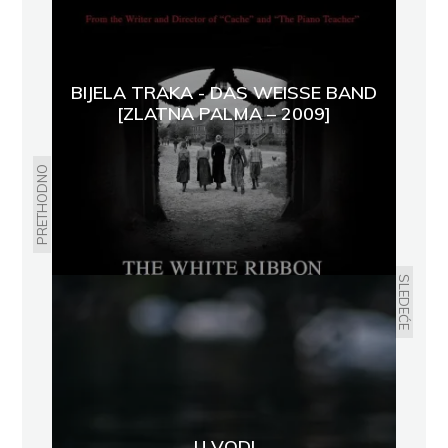
BIJELA TRAKA - DAS WEISSE BAND [
ZLATNA PALMA – 2009]
PRETHODNO
SLEDEĆE
U VODI