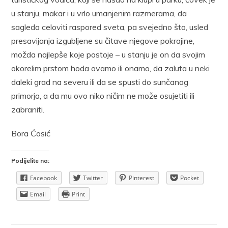
u stanju, makar i u vrlo umanjenim razmerama, da
sagleda celoviti raspored sveta, pa svejedno što, usled
presavijanja izgubljene su čitave njegove pokrajine,
možda najlepše koje postoje – u stanju je on da svojim
okorelim prstom hoda ovamo ili onamo, da zaluta u neki
daleki grad na severu ili da se spusti do sunčanog
primorja, a da mu ovo niko ničim ne može osujetiti ili
zabraniti.
Bora Ćosić
Podijelite na:
Facebook
Twitter
Pinterest
Pocket
Email
Print