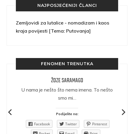
NAJPOSJEĆENIJI ČLANCI
Zemljovidi za lutalice - nomadizam i kaos
kraja povijesti [Tema: Putovanja]
FENOMEN TRENUTKA
ŽOZE SARAMAGO
epričava
U nama je nešto što nema imena. To nešto
ra.
smo mi…
Podijelite na:
Pinterest
Facebook
Twitter
Pinterest
rint
Pocket
Email
Print