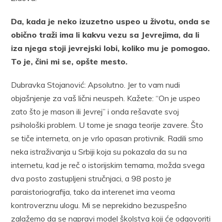
Da, kada je neko izuzetno uspeo u životu, onda se
obično traži ima li kakvu vezu sa Jevrejima, da li
iza njega stoji jevrejski lobi, koliko mu je pomogao.
To je, čini mi se, opšte mesto.
Dubravka Stojanović: Apsolutno. Jer to vam nudi
objašnjenje za vaš lični neuspeh. Kažete: “On je uspeo
zato što je mason ili Jevrej” i onda rešavate svoj
psihološki problem. U tome je snaga teorije zavere. Što
se tiče interneta, on je vrlo opasan protivnik. Radili smo
neka istraživanja u Srbiji koja su pokazala da su na
internetu, kad je reč o istorijskim temama, možda svega
dva posto zastupljeni stručnjaci, a 98 posto je
paraistoriografija, tako da interenet ima veoma
kontroverznu ulogu. Mi se neprekidno bezuspešno
zalažemo da se napravi model školstva koji će odgovoriti