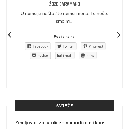
ŽOZE SARAMAGO
epričava
U nama je nešto što nema imena. To nešto
ra.
smo mi…
Podijelite na:
Pinterest
Facebook
Twitter
Pinterest
rint
Pocket
Email
Print
SVJEŽE
Zemljovidi za lutalice – nomadizam i kaos