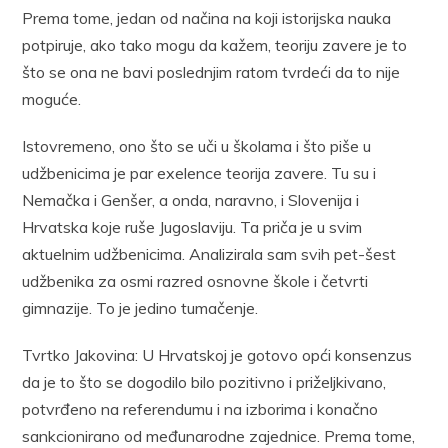
Prema tome, jedan od načina na koji istorijska nauka
potpiruje, ako tako mogu da kažem, teoriju zavere je to
što se ona ne bavi poslednjim ratom tvrdeći da to nije
moguće.
Istovremeno, ono što se uči u školama i što piše u
udžbenicima je par exelence teorija zavere. Tu su i
Nemačka i Genšer, a onda, naravno, i Slovenija i
Hrvatska koje ruše Jugoslaviju. Ta priča je u svim
aktuelnim udžbenicima. Analizirala sam svih pet-šest
udžbenika za osmi razred osnovne škole i četvrti
gimnazije. To je jedino tumačenje.
​Tvrtko Jakovina: U Hrvatskoj je gotovo opći konsenzus
da je to što se dogodilo bilo pozitivno i priželjkivano,
potvrđeno na referendumu i na izborima i konačno
sankcionirano od međunarodne zajednice. Prema tome,