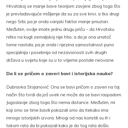
Hrvatskoj se manje bave teorijom zavjere zbog toga što
je prevladavajuće mišljenje da su za sve krivi, a tko drugi
nego Srbi, pa je onda vanjski faktor manje prisutan.
Međutim, ovdje imate jednu drugu priču – da Hrvatsku
nitko na kugli zemaljskoj nije htio, a da je ona unatoč
tome nastala, pa je onda i njezina samostalnost puno
specijalnija i posebnija od nezavisnosti svih drugih
država u svijetu koje su u to vrijeme postale neovisne.
Da li se pričom o zaveri bavi i istorijska nauka?
Dubravka Stojanović: Ona se bavi pričom o zaveri na taj
način što tvrdi da još uvek ne može da se bavi raspadom
Jugoslavije zbog toga što nema distance. Međutim, mi
koji smo se time bavili pokazali smo da itekako ima
mnogo istorijskih izvora. Mnogi od nas koristili su ih i
tokom rata da bi pokazali kako je do tog rata došlo.