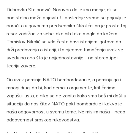
Dubravka Stojanović: Naravno da je ima manje, ali se
ona stalno može pojaviti. U poslednje vreme se pojavljuje
naročito u govorima predsednika Nikolića, on je prosto taj
resor zadržao za sebe, ako bih tako mogla da kažem.
Tomislav Nikolić se vrlo često bavi istorijom, gotovo da
drži predavanja o istoriji, i ta njegova tumačenja uvek se
svedu na ono što je najjednostavnije – na stereotipe i
teoriju zavere.
On uvek pominje NATO bombardovanje, a pominju ga i
mnogi drugi da bi, kad nemaju argumente, kritičarima
zapušuli usta, a niko se ne zapita kako smo baš mi došli u
situaciju da nas čitav NATO pakt bombarduje i kakva je
naša odgovornost u svemu tome. Ne mislim naša – nego
odgovornost srpskog rukovodstva.