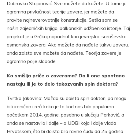
Dubravka Stojanović: Sve možete da kažete. U tome je
ogromna privlačnost teorije zavere, jer možete da
pravite najneverovatnije konstrukcije. Setila sam se
naših zajedničkih knjiga, balkanskih udžbenika istorije. Taj
projekat je u Grčkoj napadnut kao jevrejsko-soroševsko-
osmanska zavera. Ako možete da nađete takvu zaveru,
onda zaista sve možete da nađete. Teorija zavere je
ogromno polje slobode.
Ko smišlja priče o zaverama? Da li one spontano
nastaju ili je to delo takozvanih spin doktora?
Tvrtko Jakovina: Možda su doista spin doktori, pa mogu
biti ironičan i reći kako je to kod nas bilo popularno
početkom 2014. godine, posebno u slučaju Perković, a
onda se nastavilo i dalje – o UDBI koja i dalje vlada
Hrvatskom, što bi doista bilo ravno čudu da 25 godina