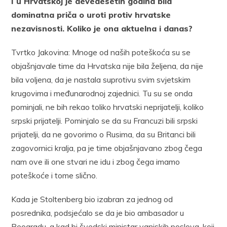
I u Hrvatskoj je devedesetih godina bila
dominatna priča o uroti protiv hrvatske
nezavisnosti. Koliko je ona aktuelna i danas?
​Tvrtko Jakovina: Mnoge od naših poteškoća su se
objašnjavale time da Hrvatska nije bila željena, da nije
bila voljena, da je nastala suprotivu svim svjetskim
krugovima i međunarodnoj zajednici. Tu su se onda
pominjali, ne bih rekao toliko hrvatski neprijatelji, koliko
srpski prijatelji. Pominjalo se da su Francuzi bili srpski
prijatelji, da ne govorimo o Rusima, da su Britanci bili
zagovornici kralja, pa je time objašnjavano zbog čega
nam ove ili one stvari ne idu i zbog čega imamo
poteškoće i tome slično.
Kada je Stoltenberg bio izabran za jednog od
posrednika, podsjećalo se da je bio ambasador u
Beogradu, a kad bi švedski ministar vanjskih poslova, koji