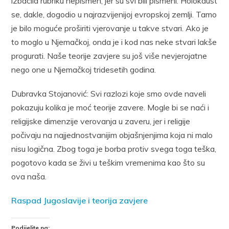
izbacila rubriku nepismen, jer su svi bili pismeni. Holokaust
se, dakle, dogodio u najrazvijenijoj evropskoj zemlji. Tamo
je bilo moguće proširiti vjerovanje u takve stvari. Ako je
to moglo u Njemačkoj, onda je i kod nas neke stvari lakše
progurati. Naše teorije zavjere su još više nevjerojatne
nego one u Njemačkoj tridesetih godina.
Dubravka Stojanović: Svi razlozi koje smo ovde naveli
pokazuju kolika je moć teorije zavere. Mogle bi se naći i
religijske dimenzije verovanja u zaveru, jer i religije
počivaju na najjednostvanijim objašnjenjima koja ni malo
nisu logična. Zbog toga je borba protiv svega toga teška,
pogotovo kada se živi u teškim vremenima kao što su
ova naša.
Raspad Jugoslavije i teorija zavjere
Podijelite na: