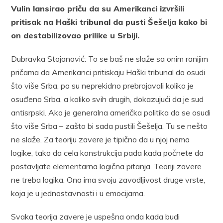
Vulin lansirao priču da su Amerikanci izvršili
pritisak na Haški tribunal da pusti Šešelja kako bi
on destabilizovao prilike u Srbiji.
​Dubravka Stojanović: To se baš ne slaže sa onim ranijim
pričama da Amerikanci pritiskaju Haški tribunal da osudi
što više Srba, pa su neprekidno prebrojavali koliko je
osuđeno Srba, a koliko svih drugih, dokazujući da je sud
antisrpski. Ako je generalna američka politika da se osudi
što više Srba – zašto bi sada pustili Šešelja. Tu se nešto
ne slaže. Za teoriju zavere je tipično da u njoj nema
logike, tako da cela konstrukcija pada kada počnete da
postavljate elementarna logična pitanja. Teoriji zavere
ne treba logika. Ona ima svoju zavodljivost druge vrste,
koja je u jednostavnosti i u emocijama.
Svaka teorija zavere je uspešna onda kada budi