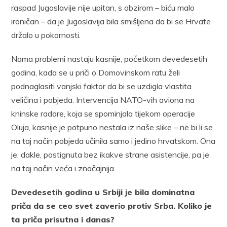
raspad Jugoslavije nije upitan, s obzirom – biću malo
ironičan – da je Jugoslavija bila smišljena da bi se Hrvate
držalo u pokornosti.
Nama problemi nastaju kasnije, početkom devedesetih
godina, kada se u priči o Domovinskom ratu želi
podnaglasiti vanjski faktor da bi se uzdigla vlastita
veličina i pobjeda. Intervencija NATO-vih aviona na
kninske radare, koja se spominjala tijekom operacije
Oluja, kasnije je potpuno nestala iz naše slike – ne bi li se
na taj način pobjeda učinila samo i jedino hrvatskom. Ona
je, dakle, postignuta bez ikakve strane asistencije, pa je
na taj način veća i značajnija.
Devedesetih godina u Srbiji je bila dominatna
priča da se ceo svet zaverio protiv Srba. Koliko je
ta priča prisutna i danas?