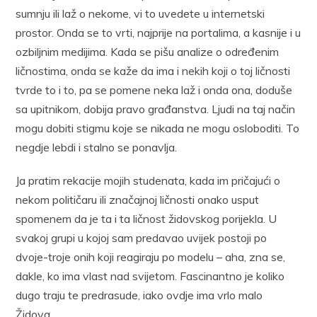
sumnju ili laž o nekome, vi to uvedete u internetski
prostor. Onda se to vrti, najprije na portalima, a kasnije i u
ozbiljnim medijima. Kada se pišu analize o određenim
ličnostima, onda se kaže da ima i nekih koji o toj ličnosti
tvrde to i to, pa se pomene neka laž i onda ona, doduše
sa upitnikom, dobija pravo građanstva. Ljudi na taj način
mogu dobiti stigmu koje se nikada ne mogu osloboditi. To
negdje lebdi i stalno se ponavlja.
Ja pratim rekacije mojih studenata, kada im pričajući o
nekom političaru ili značajnoj ličnosti onako usput
spomenem da je ta i ta ličnost židovskog porijekla. U
svakoj grupi u kojoj sam predavao uvijek postoji po
dvoje-troje onih koji reagiraju po modelu – aha, zna se,
dakle, ko ima vlast nad svijetom. Fascinantno je koliko
dugo traju te predrasude, iako ovdje ima vrlo malo
Židova.