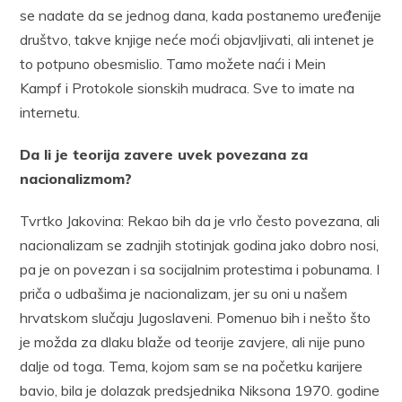
se nadate da se jednog dana, kada postanemo uređenije
društvo, takve knjige neće moći objavljivati, ali intenet je
to potpuno obesmislio. Tamo možete naći i Mein
Kampf i Protokole sionskih mudraca. Sve to imate na
internetu.
Da li je teorija zavere uvek povezana za
nacionalizmom?
Tvrtko Jakovina: Rekao bih da je vrlo često povezana, ali
nacionalizam se zadnjih stotinjak godina jako dobro nosi,
pa je on povezan i sa socijalnim protestima i pobunama. I
priča o udbašima je nacionalizam, jer su oni u našem
hrvatskom slučaju Jugoslaveni. Pomenuo bih i nešto što
je možda za dlaku blaže od teorije zavjere, ali nije puno
dalje od toga. Tema, kojom sam se na početku karijere
bavio, bila je dolazak predsjednika Niksona 1970. godine