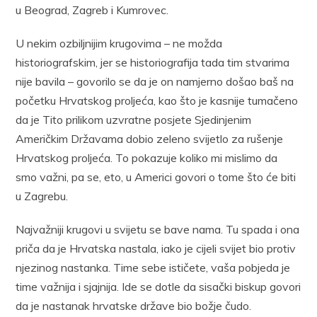
u Beograd, Zagreb i Kumrovec.
U nekim ozbiljnijim krugovima – ne možda
historiografskim, jer se historiografija tada tim stvarima
nije bavila – govorilo se da je on namjerno došao baš na
početku Hrvatskog proljeća, kao što je kasnije tumačeno
da je Tito prilikom uzvratne posjete Sjedinjenim
Američkim Državama dobio zeleno svijetlo za rušenje
Hrvatskog proljeća. To pokazuje koliko mi mislimo da
smo važni, pa se, eto, u Americi govori o tome što će biti
u Zagrebu.
Najvažniji krugovi u svijetu se bave nama. Tu spada i ona
priča da je Hrvatska nastala, iako je cijeli svijet bio protiv
njezinog nastanka. Time sebe ističete, vaša pobjeda je
time važnija i sjajnija. Ide se dotle da sisački biskup govori
da je nastanak hrvatske države bio božje čudo.