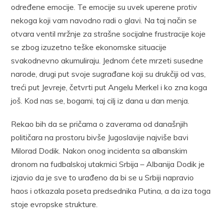
određene emocije. Te emocije su uvek uperene protiv
nekoga koji vam navodno radi o glavi. Na taj način se
otvara ventil mržnje za strašne socijalne frustracije koje
se zbog izuzetno teške ekonomske situacije
svakodnevno akumuliraju. Jednom ćete mrzeti susedne
narode, drugi put svoje sugrađane koji su drukčiji od vas,
treći put Jevreje, četvrti put Angelu Merkel i ko zna koga
još. Kod nas se, bogami, taj cilj iz dana u dan menja.
Rekao bih da se pričama o zaverama od današnjih
političara na prostoru bivše Jugoslavije najviše bavi
Milorad Dodik. Nakon onog incidenta sa albanskim
dronom na fudbalskoj utakmici Srbija – Albanija Dodik je
izjavio da je sve to urađeno da bi se u Srbiji napravio
haos i otkazala poseta predsednika Putina, a da iza toga
stoje evropske strukture.