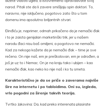
dižete vlastiti ugled, a istovremeno opravdavate svoj
narod. Pitali ste da li zavere smišljaju spin doktori. To,
naravno, nije isključeno, pogotovo zato što u tom
domenu ima apsolutno briljantnih stvari.
Đinđiću je, naprimer, odmah prikačeno da je nemački đak
i to je zaista genijalan marketinški trik, jer u našem
narodu đaci nisu baš omiljeni, a pogotovo ne nemački.
Kad za nekoga kažete da je nemački đak – time je sve
rečeno. On nije naš, em je preškolovan, em je odrođen, a
još je uz to i Nemac. On je na kraju tako i ubijen – kao
nemački đak, kao neko ko nije naš i ko tu smeta.
Karakteristično je da se priče o zaverama najviše
šire na internetu i po tabloidima. Oni su, izgleda,
vrlo pogodni za širenje takvih teorija.
Tvrtko Jakovina: Da, kad preko interenata plasirate