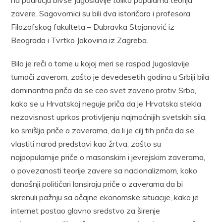
zavere. Sagovornici su bili dva istoričara i profesora
Filozofskog fakulteta – Dubravka Stojanović iz
Beograda i Tvrtko Jakovina iz Zagreba.
Bilo je reči o tome u kojoj meri se raspad Jugoslavije
tumači zaverom, zašto je devedesetih godina u Srbiji bila
dominantna priča da se ceo svet zaverio protiv Srba,
kako se u Hrvatskoj neguje priča da je Hrvatska stekla
nezavisnost uprkos protivljenju najmoćnijih svetskih sila,
ko smišlja priče o zaverama, da li je cilj tih priča da se
vlastiti narod predstavi kao žrtva, zašto su
najpopularnije priče o masonskim i jevrejskim zaverama,
o povezanosti teorije zavere sa nacionalizmom, kako
današnji političari lansiraju priče o zaverama da bi
skrenuli pažnju sa očajne ekonomske situacije, kako je
internet postao glavno sredstvo za širenje