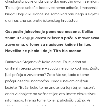
okupljališta, pa je onda jasno tko upravlja ovom zemljom.
To su djeca udbaša, kada već nema udbaša, i masonski
krugovi koji vuku konce, ne samo kod nas, nego u svijetu,
a oni su, zna se, protiv iskonskog hrvatstva.
Gospodin Jakovina je pomenuo masone. Koliko
znam u Srbiji je dosta raširena priča o masonskim
zaverama, o tome su napisane knjige i knjige.
Naveliko se pisalo i da je Tito bio mason.
​Dubravka Stojanović: Kako da ne. To je jedna od
omiljenih teorija zavere – svuda, ne samo kod nas. Zašto
ljudi pričaju o zaverama? Zato što se, kada o tome
pričaju, osećaju nadmoćno. Kada u nekom društvu
kažete: “Bože, kako to ne znate, pa taj i taj je mason”,
onda vi dobijate na važnosti jer, eto, imate ekskluzivnu
informaciju. Prema tome, to je i psihološki važno. Vi