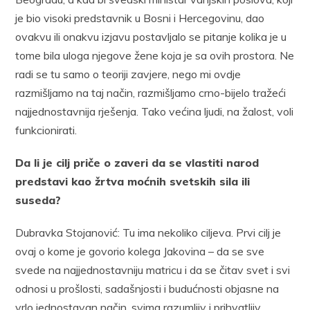
je bio visoki predstavnik u Bosni i Hercegovinu, dao
ovakvu ili onakvu izjavu postavljalo se pitanje kolika je u
tome bila uloga njegove žene koja je sa ovih prostora. Ne
radi se tu samo o teoriji zavjere, nego mi ovdje
razmišljamo na taj način, razmišljamo crno-bijelo tražeći
najjednostavnija rješenja. Tako većina ljudi, na žalost, voli
funkcionirati.
Da li je cilj priče o zaveri da se vlastiti narod
predstavi kao žrtva moćnih svetskih sila ili
suseda?
​Dubravka Stojanović: Tu ima nekoliko ciljeva. Prvi cilj je
ovaj o kome je govorio kolega Jakovina – da se sve
svede na najjednostavniju matricu i da se čitav svet i svi
odnosi u prošlosti, sadašnjosti i budućnosti objasne na
vrlo jednostavan način, svima razumljiv i prihvatljiv.