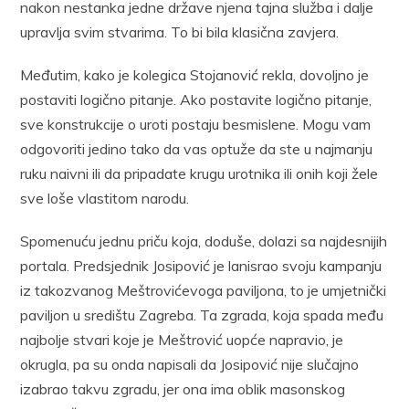
nakon nestanka jedne države njena tajna služba i dalje
upravlja svim stvarima. To bi bila klasična zavjera.
Međutim, kako je kolegica Stojanović rekla, dovoljno je
postaviti logično pitanje. Ako postavite logično pitanje,
sve konstrukcije o uroti postaju besmislene. Mogu vam
odgovoriti jedino tako da vas optuže da ste u najmanju
ruku naivni ili da pripadate krugu urotnika ili onih koji žele
sve loše vlastitom narodu.
Spomenuću jednu priču koja, doduše, dolazi sa najdesnijih
portala. Predsjednik Josipović je lanisrao svoju kampanju
iz takozvanog Meštrovićevoga paviljona, to je umjetnički
paviljon u središtu Zagreba. Ta zgrada, koja spada među
najbolje stvari koje je Meštrović uopće napravio, je
okrugla, pa su onda napisali da Josipović nije slučajno
izabrao takvu zgradu, jer ona ima oblik masonskog