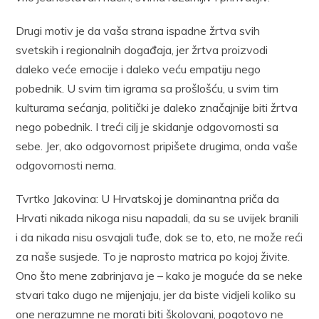
Drugi motiv je da vaša strana ispadne žrtva svih
svetskih i regionalnih događaja, jer žrtva proizvodi
daleko veće emocije i daleko veću empatiju nego
pobednik. U svim tim igrama sa prošlošću, u svim tim
kulturama sećanja, politički je daleko značajnije biti žrtva
nego pobednik. I treći cilj je skidanje odgovornosti sa
sebe. Jer, ako odgovornost pripišete drugima, onda vaše
odgovornosti nema.
Tvrtko Jakovina: U Hrvatskoj je dominantna priča da
Hrvati nikada nikoga nisu napadali, da su se uvijek branili
i da nikada nisu osvajali tuđe, dok se to, eto, ne može reći
za naše susjede. To je naprosto matrica po kojoj živite.
Ono što mene zabrinjava je – kako je moguće da se neke
stvari tako dugo ne mijenjaju, jer da biste vidjeli koliko su
one nerazumne ne morati biti školovani, pogotovo ne