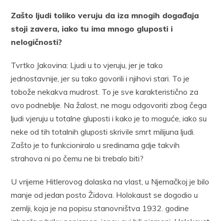
Zašto ljudi toliko veruju da iza mnogih događaja
stoji zavera, iako tu ima mnogo gluposti i
nelogičnosti?
Tvrtko Jakovina: Ljudi u to vjeruju, jer je tako
jednostavnije, jer su tako govorili i njihovi stari. To je
tobože nekakva mudrost. To je sve karakteristično za
ovo podneblje. Na žalost, ne mogu odgovoriti zbog čega
ljudi vjeruju u totalne gluposti i kako je to moguće, iako su
neke od tih totalnih gluposti skrivile smrt milijuna ljudi.
Zašto je to funkcioniralo u sredinama gdje takvih
strahova ni po čemu ne bi trebalo biti?
U vrijeme Hitlerovog dolaska na vlast, u Njemačkoj je bilo
manje od jedan posto Židova. Holokaust se dogodio u
zemlji, koja je na popisu stanovništva 1932. godine