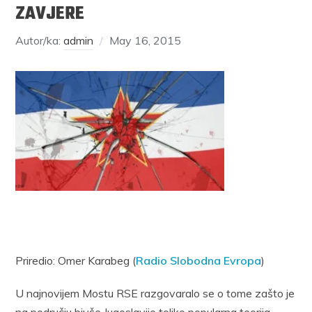
ZAVJERE
Autor/ka:
admin
May 16, 2015
Priredio: Omer Karabeg (
Radio Slobodna Evropa
)
U najnovijem Mostu RSE razgovaralo se o tome zašto je
na području bivše Jugoslavije toliko popularna teorija