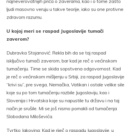
najneverovatnijih priča o zaverama, kao i o tome zašto
ljudi masovno veruju u takve teorije, iako su one protivne
zdravom razumu.
U kojoj meri se raspad Jugoslavije tumači
zaverom?
​Dubravka Stojanović: Rekla bih da se taj raspad
isključivo tumači zaverom, bar kad je reč o većinskom
tumačenju. Time se skida sopstvena odgovornost. Kad
je reč o većinskom mišljenju u Srbiji, za raspad Jugoslavije
“krivi su”, pre svega, Nemačka, Vatikan i ostale velike sile
koje su po tom tumačenju razbile Jugoslaviju, kao i
Slovenija i Hrvatska koje su napustile tu državu i na taj
način je srušile. Mi se još nismo pomakli od tumačenja
Slobodana Miloševića.
Tvrtko Jakovina: Kad je riječ o raspadu Jugoslavije, u