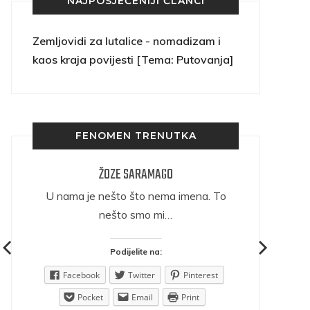
NAJPOSJEĆENIJI ČLANCI
Zemljovidi za lutalice - nomadizam i
kaos kraja povijesti [Tema: Putovanja]
FENOMEN TRENUTKA
ŽOZE SARAMAGO
ričava
U nama je nešto što nema imena. To
nešto smo mi…
Podijelite na:
est
Facebook
Twitter
Pinterest
Pocket
Email
Print