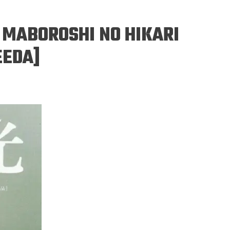
 MABOROSHI NO HIKARI
EEDA]
ERGEJ JESENJIN
DRAGAN VELIKIĆ
 navikli na življenje pod
Literatura niti prepisuje, niti prep
, navikli smo da užižemo
život, već ga nanovo stvara.
ed ikonama, ali ne i pred
čovjekom.
Podijelite na:
Facebook
Twitter
Pinter
Podijelite na:
Pocket
Email
Print