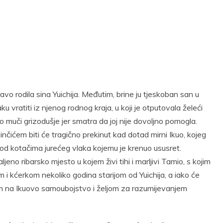
vo rodila sina Yuichija. Međutim, brine ju tjeskoban san u
vratiti iz njenog rodnog kraja, u koji je otputovala želeći
o muči grizodušje jer smatra da joj nije dovoljno pomogla.
nčićem biti će tragično prekinut kad dotad mirni Ikuo, kojeg
od kotačima jurećeg vlaka kojemu je krenuo ususret.
jeno ribarsko mjesto u kojem živi tihi i marljivi Tamio, s kojim
m i kćerkom nekoliko godina starijom od Yuichija, a iako će
em na Ikuovo samoubojstvo i željom za razumijevanjem