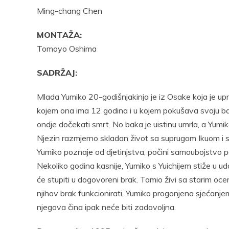
Ming-chang Chen
MONTAŽA:
Tomoyo Oshima
SADRŽAJ:
Mlada Yumiko 20-godišnjakinja je iz Osake koja je upra
kojem ona ima 12 godina i u kojem pokušava svoju baku 
ondje dočekati smrt. No baka je uistinu umrla, a Yumik
Njezin razmjerno skladan život sa suprugom Ikuom i si
Yumiko poznaje od djetinjstva, počini samoubojstvo p
Nekoliko godina kasnije, Yumiko s Yuichijem stiže u udal
će stupiti u dogovoreni brak. Tamio živi sa starim oce
njihov brak funkcionirati, Yumiko progonjena sjećanj
njegova čina ipak neće biti zadovoljna.