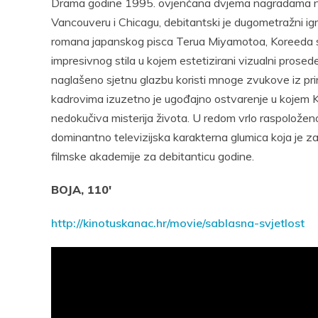
Drama godine 1995. ovjenčana dvjema nagradama na f
Vancouveru i Chicagu, debitantski je dugometražni igr
romana japanskog pisca Terua Miyamotoa, Koreeda se 
impresivnog stila u kojem estetizirani vizualni prose
naglašeno sjetnu glazbu koristi mnoge zvukove iz priro
kadrovima izuzetno je ugođajno ostvarenje u kojem K
nedokučiva misterija života. U redom vrlo raspoložen
dominantno televizijska karakterna glumica koja je z
filmske akademije za debitanticu godine.
BOJA, 110′
http://kinotuskanac.hr/movie/sablasna-svjetlost