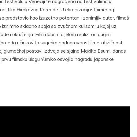
estivalu u Veneciji te nagrađena na festivalima u
ani film Hirokazua Koreede. U ekranizaciji istoimenog
predstavio kao izuzetno potentan i zanimljiv autor, filmaš
de iznimno skladno spaja sa zvučnom kulisom, u kojoj uz
de i okruženja. Film dobrim dijelom realiziran dugim
oreeda učinkovito sugerira nadnaravnost i metafizičnost
oj glumačkoj postavi izdvaja se sjajna Makiko Esumi, danas
a prvu filmsku ulogu Yumiko osvojila nagradu Japanske