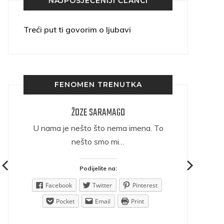
NAJPOSJEĆENIJI ČLANCI
Treći put ti govorim o ljubavi
FENOMEN TRENUTKA
ŽOZE SARAMAGO
ričava
U nama je nešto što nema imena. To
nešto smo mi…
Podijelite na:
est
Facebook
Twitter
Pinterest
Pocket
Email
Print