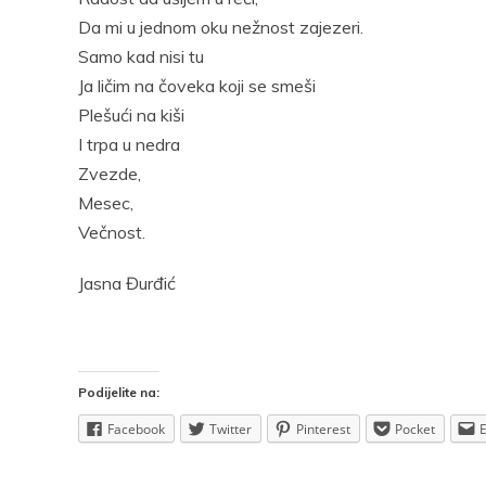
Pocke
Da mi u jednom oku nežnost zajezeri.
Samo kad nisi tu
Ja ličim na čoveka koji se smeši
Plešući na kiši
I trpa u nedra
Zvezde,
Mesec,
Večnost.
Jasna Đurđić
Podijelite na:
Facebook
Twitter
Pinterest
Pocket