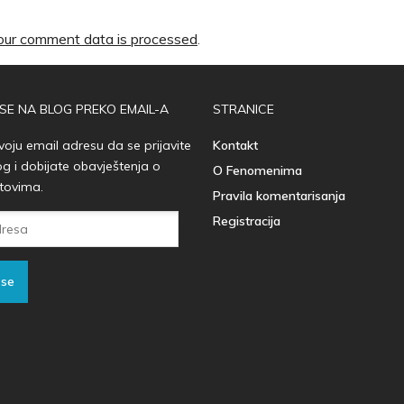
ur comment data is processed
.
 SE NA BLOG PREKO EMAIL-A
STRANICE
voju email adresu da se prijavite
Kontakt
og i dobijate obavještenja o
O Fenomenima
tovima.
Pravila komentarisanja
Registracija
 se