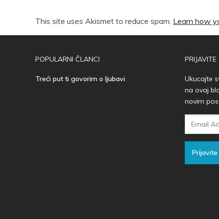
This site uses Akismet to reduce spam.
Learn how yo
POPULARNI ČLANCI
PRIJAVITE
Treći put ti govorim o ljubavi
Ukucajte s
na ovaj bl
novim pos
Email
Adresa
Prijavite