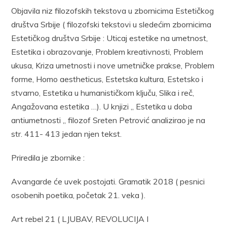
Objavila niz filozofskih tekstova u zbornicima Estetičkog
društva Srbije ( filozofski tekstovi u sledećim zbornicima
Estetičkog društva Srbije : Uticaj estetike na umetnost,
Estetika i obrazovanje, Problem kreativnosti, Problem
ukusa, Kriza umetnosti i nove umetničke prakse, Problem
forme, Homo aestheticus, Estetska kultura, Estetsko i
stvarno, Estetika u humanističkom ključu, Slika i reč,
Angažovana estetika …). U knjizi „ Estetika u doba
antiumetnosti „ filozof Sreten Petrović analizirao je na
str. 411- 413 jedan njen tekst.
Priredila je zbornike :
Avangarde će uvek postojati. Gramatik 2018 ( pesnici
osobenih poetika, početak 21. veka ).
Art rebel 21 ( LJUBAV, REVOLUCIJA I