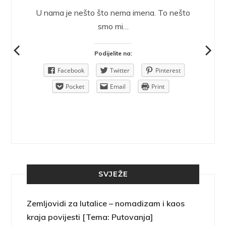
epričava
U nama je nešto što nema imena. To nešto
ra.
smo mi…
Podijelite na:
Pinterest
Facebook
Twitter
Pinterest
rint
Pocket
Email
Print
SVJEŽE
Zemljovidi za lutalice – nomadizam i kaos
kraja povijesti [Tema: Putovanja]