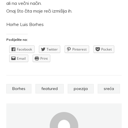
ali na večni način.
Onaj što čita moje reči izmišlja ih.
Horhe Luis Borhes
Podijelite na:
Facebook
Twitter
Pinterest
Pocket
Email
Print
Borhes
featured
poezija
sreća