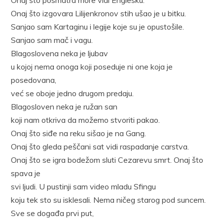
Onaj što izgovara Lilijenkronov stih ušao je u bitku.
Sanjao sam Kartaginu i legije koje su je opustošile.
Sanjao sam mač i vagu.
Blagoslovena neka je ljubav
u kojoj nema onoga koji poseduje ni one koja je
posedovana,
već se oboje jedno drugom predaju.
Blagosloven neka je ružan san
koji nam otkriva da možemo stvoriti pakao.
Onaj što siđe na reku sišao je na Gang.
Onaj što gleda peščani sat vidi raspadanje carstva.
Onaj što se igra bodežom sluti Cezarevu smrt. Onaj što
spava je
svi ljudi. U pustinji sam video mladu Sfingu
koju tek sto su isklesali. Nema ničeg starog pod suncem.
Sve se događa prvi put,