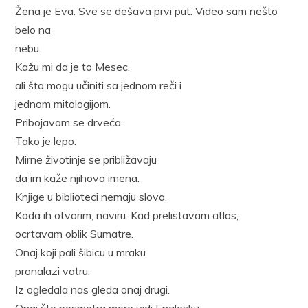
Žena je Eva. Sve se dešava prvi put. Video sam nešto
belo na
nebu.
Kažu mi da je to Mesec,
ali šta mogu učiniti sa jednom reči i
jednom mitologijom.
Pribojavam se drveća.
Tako je lepo.
Mirne životinje se približavaju
da im kaže njihova imena.
Knjige u biblioteci nemaju slova.
Kada ih otvorim, naviru. Kad prelistavam atlas,
ocrtavam oblik Sumatre.
Onaj koji pali šibicu u mraku
pronalazi vatru.
Iz ogledala nas gleda onaj drugi.
Onaj što posmatra more vidi Englesku.