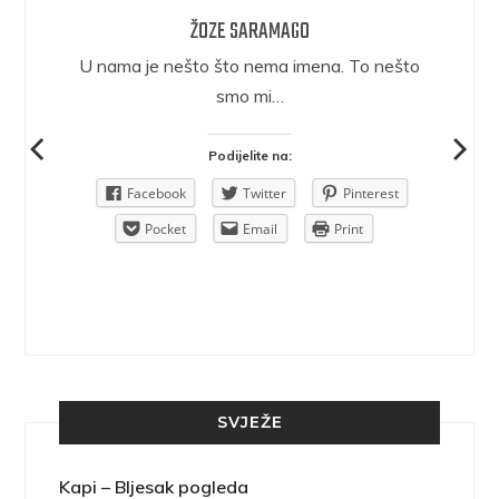
ŽOZE SARAMAGO
epričava
U nama je nešto što nema imena. To nešto
ra.
smo mi…
Podijelite na:
Pinterest
Facebook
Twitter
Pinterest
rint
Pocket
Email
Print
SVJEŽE
Kapi – Bljesak pogleda