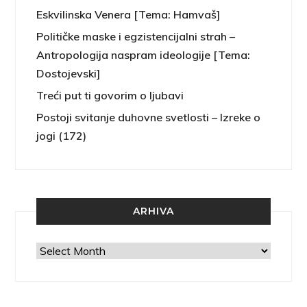
Eskvilinska Venera [Tema: Hamvaš]
Političke maske i egzistencijalni strah –
Antropologija naspram ideologije [Tema:
Dostojevski]
Treći put ti govorim o ljubavi
Postoji svitanje duhovne svetlosti – Izreke o
jogi (172)
ARHIVA
Arhiva