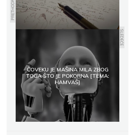
PRETHODNO
SLEDEĆE
ČOVEKU JE MAŠINA MILA ZBOG
TOGA ŠTO JE POKORNA [TEMA:
HAMVAŠ]