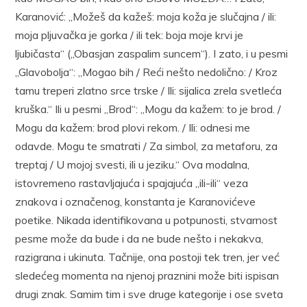
Karanović: „Možeš da kažeš: moja koža je slučajna / ili:
moja pljuvačka je gorka / ili tek: boja moje krvi je
ljubičasta“ („Obasjan zaspalim suncem“). I zato, i u pesmi
„Glavobolja“: „Mogao bih / Reći nešto nedolično: / Kroz
tamu treperi zlatno srce trske / Ili: sijalica zrela svetleća
kruška.“ Ili u pesmi „Brod“: „Mogu da kažem: to je brod. /
Mogu da kažem: brod plovi rekom. / Ili: odnesi me
odavde. Mogu te smatrati / Za simbol, za metaforu, za
treptaj / U mojoj svesti, ili u jeziku.“ Ova modalna,
istovremeno rastavljajuća i spajajuća „ili-ili“ veza
znakova i označenog, konstanta je Karanovićeve
poetike. Nikada identifikovana u potpunosti, stvarnost
pesme može da bude i da ne bude nešto i nekakva,
razigrana i ukinuta. Tačnije, ona postoji tek tren, jer već
sledećeg momenta na njenoj praznini može biti ispisan
drugi znak. Samim tim i sve druge kategorije i ose sveta