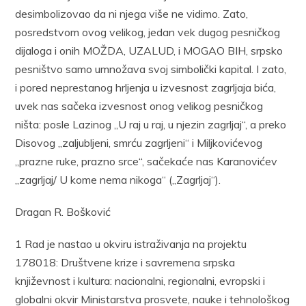
desimbolizovao da ni njega više ne vidimo. Zato,
posredstvom ovog velikog, jedan vek dugog pesničkog
dijaloga i onih MOŽDA, UZALUD, i MOGAO BIH, srpsko
pesništvo samo umnožava svoj simbolički kapital. I zato,
i pored neprestanog hrljenja u izvesnost zagrljaja bića,
uvek nas sačeka izvesnost onog velikog pesničkog
ništa: posle Lazinog „U raj u raj, u njezin zagrljaj“, a preko
Disovog „zaljubljeni, smrću zagrljeni“ i Miljkovićevog
„prazne ruke, prazno srce“, sačekaće nas Karanovićev
„zagrljaj/ U kome nema nikoga“ („Zagrljaj“).
Dragan R. Bošković
1 Rad je nastao u okviru istraživanja na projektu
178018: Društvene krize i savremena srpska
književnost i kultura: nacionalni, regionalni, evropski i
globalni okvir Ministarstva prosvete, nauke i tehnološkog