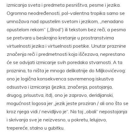
izmicanja sveta i predmeta pesništva, pesme i jezika.
Ogromna neodređenosti, pol-valentna tropika samo se
umnožava nad opustelim svetom i jezikom, „nenadano
opustelom rekom“ („Brod“) ili tekstom bez reči, a pesma
se pretvara u beskrajno kretanje u prostranstvima
virtuelnosti jezika i virtuelnosti poetike. Unutar praznine
značenja reči i predmetnosti koja iščezava, neprestano
će se odvijati izmicanje svih poredaka stvarnosti. A ta
praznina, to ništa je mnogo delikatnije do Miljkovićevog:
ono je logična konsekvenca savremenog iskustva
odsustva i izmicanja (jezika, značenja, postojanja,
drugog, prisustva, itd), ono je zapravo, deridijanski,
mogućnost logosa jer „jezik jeste proziran / ali ono što se
kroz njega vidi / nevidljivo je“. Na toj „obali“ nepostojanja
i skrivanja sve je neizvesno, u pokretu, lelujavo,
trepereće, stalno u gubitku.