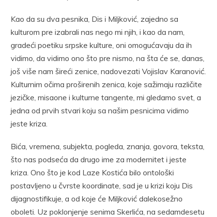
Kao da su dva pesnika, Dis i Miljković, zajedno sa
kulturom pre izabrali nas nego mi njih, i kao da nam,
gradeći poetiku srpske kulture, oni omogućavaju da ih
vidimo, da vidimo ono što pre nismo, na šta će se, danas,
još više nam šireći zenice, nadovezati Vojislav Karanović.
Kulturnim očima proširenih zenica, koje sažimaju različite
jezičke, misaone i kulturne tangente, mi gledamo svet, a
jedna od prvih stvari koju sa našim pesnicima vidimo
jeste kriza.
Bića, vremena, subjekta, pogleda, znanja, govora, teksta,
što nas podseća da drugo ime za modernitet i jeste
kriza. Ono što je kod Laze Kostića bilo ontološki
postavljeno u čvrste koordinate, sad je u krizi koju Dis
dijagnostifikuje, a od koje će Miljković dalekosežno
oboleti. Uz poklonjenje senima Skerlića, na sedamdesetu