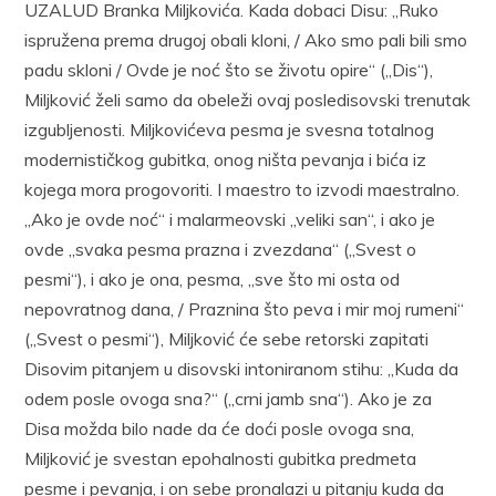
UZALUD Branka Miljkovića. Kada dobaci Disu: „Ruko
ispružena prema drugoj obali kloni, / Ako smo pali bili smo
padu skloni / Ovde je noć što se životu opire“ („Dis“),
Miljković želi samo da obeleži ovaj posledisovski trenutak
izgubljenosti. Miljkovićeva pesma je svesna totalnog
modernističkog gubitka, onog ništa pevanja i bića iz
kojega mora progovoriti. I maestro to izvodi maestralno.
„Ako je ovde noć“ i malarmeovski „veliki san“, i ako je
ovde „svaka pesma prazna i zvezdana“ („Svest o
pesmi“), i ako je ona, pesma, „sve što mi osta od
nepovratnog dana, / Praznina što peva i mir moj rumeni“
(„Svest o pesmi“), Miljković će sebe retorski zapitati
Disovim pitanjem u disovski intoniranom stihu: „Kuda da
odem posle ovoga sna?“ („crni jamb sna“). Ako je za
Disa možda bilo nade da će doći posle ovoga sna,
Miljković je svestan epohalnosti gubitka predmeta
pesme i pevanja, i on sebe pronalazi u pitanju kuda da