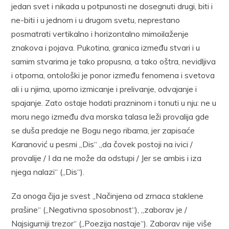
jedan svet i nikada u potpunosti ne dosegnuti drugi, biti i
ne-biti i u jednom i u drugom svetu, neprestano
posmatrati vertikalno i horizontalno mimoilaženje
znakova i pojava. Pukotina, granica između stvari i u
samim stvarima je tako propusna, a tako oštra, nevidljiva
i otporna, ontološki je ponor između fenomena i svetova
ali i u njima, uporno izmicanje i prelivanje, odvajanje i
spajanje. Zato ostaje hodati prazninom i tonuti u nju: ne u
moru nego između dva morska talasa leži provalija gde
se duša predaje ne Bogu nego ribama, jer zapisaće
Karanović u pesmi „Dis“ „da čovek postoji na ivici /
provalije / I da ne može da odstupi / Jer se ambis i iza
njega nalazi“ („Dis“).
Za onoga čija je svest „Načinjena od zrnaca staklene
prašine“ („Negativna sposobnost“), „zaborav je /
Najsigurniji trezor“ („Poezija nastaje“). Zaborav nije više