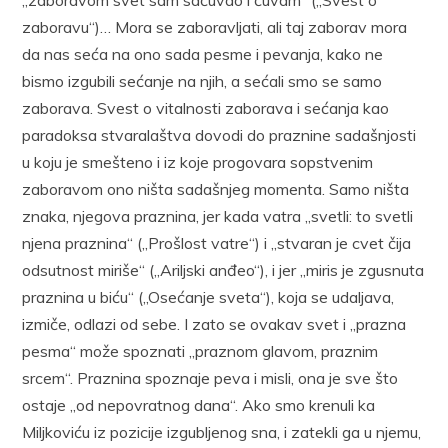
„zaboravom svet sam sačuvao i čuvam“ („Svest o
zaboravu“)… Mora se zaboravljati, ali taj zaborav mora
da nas seća na ono sada pesme i pevanja, kako ne
bismo izgubili sećanje na njih, a sećali smo se samo
zaborava. Svest o vitalnosti zaborava i sećanja kao
paradoksa stvaralaštva dovodi do praznine sadašnjosti
u koju je smešteno i iz koje progovara sopstvenim
zaboravom ono ništa sadašnjeg momenta. Samo ništa
znaka, njegova praznina, jer kada vatra „svetli: to svetli
njena praznina“ („Prošlost vatre“) i „stvaran je cvet čija
odsutnost miriše“ („Ariljski anđeo“), i jer „miris je zgusnuta
praznina u biću“ („Osećanje sveta“), koja se udaljava,
izmiče, odlazi od sebe. I zato se ovakav svet i „prazna
pesma“ može spoznati „praznom glavom, praznim
srcem“. Praznina spoznaje peva i misli, ona je sve što
ostaje „od nepovratnog dana“. Ako smo krenuli ka
Miljkoviću iz pozicije izgubljenog sna, i zatekli ga u njemu,