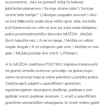
su pomerene: „Ako se pomeriš, ležaj će buknuti
ljubičastim plamenom / Sa koje strane zida? / Sa koje
strane bele hartije?“ („Obasjan zaspalim suncem“) Ako
se kod Miljkovića znalo da je nešto gore, dole, iza leđa,
kod Karanovića se više ne zna, pa zato sada dobijamo
jedno postmodernističko disovsko MOŽDA: „Možda
život napušta nas, / A ne mi njega. / Možda on odlazi
negde drugde / A mi ostajemo gde smo. / Možda on nas
gubi. / Možda postoje dve smrti.“ („Pitanje“).
A to MOŽDA zadržava POETIKU Vojislava Karanovića
na granici između svetova i provalija, na granici koja i
sama ne postoji nego je samo pukotina u poretku jezika.
Zadržavajući subjekt u specifičnim i graničnim
egzistencijalnim situacijama (buđenje, padanje u san,
gubitak svesti, padanje avionom…), a reči u specifičnim
graničnim semantičkim situacijama, to znači stalno gubiti