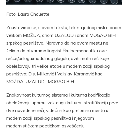
Foto: Laura Chouette
Zaustavimo se, u ovom tekstu, tek na jednoj misli o onom
velikom MOŽDA, onom UZALUD i onom MOGAO BIH
srpskog pesništva. Naravno da na ovom mestu ne
želimo da otvaramo lingvističku hermeneutiku ove
rečce/priloga/modalnog glagola, ovih malih reči koje
obeležavaju tri velike etape u modernizaciji srpskog
pesništva: Dis, Miljković i Vojislav Karanović kao
MOŽDA, UZALUD i MOGAO BIH.
Znakovnost kulturnog sistema i kulturna kodifikacija
obeležavaju upornu, vek dugu kulturnu stratifikaciju prve
dve navedene reči, videći ih kao prelomna mesta u
modernizaciji srpskog pesništva i njegovom
modernističkom poetičkom osvešćenju.