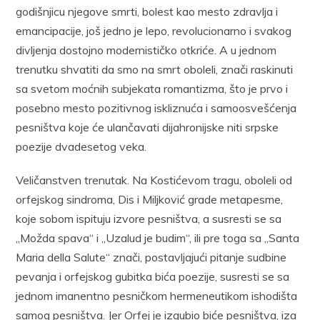
godišnjicu njegove smrti, bolest kao mesto zdravlja i
emancipacije, još jedno je lepo, revolucionarno i svakog
divljenja dostojno modernističko otkriće. A u jednom
trenutku shvatiti da smo na smrt oboleli, znači raskinuti
sa svetom moćnih subjekata romantizma, što je prvo i
posebno mesto pozitivnog iskliznuća i samoosvešćenja
pesništva koje će ulančavati dijahronijske niti srpske
poezije dvadesetog veka.
Veličanstven trenutak. Na Kostićevom tragu, oboleli od
orfejskog sindroma, Dis i Miljković grade metapesme,
koje sobom ispituju izvore pesništva, a susresti se sa
„Možda spava“ i „Uzalud je budim“, ili pre toga sa „Santa
Maria della Salute“ znači, postavljajući pitanje sudbine
pevanja i orfejskog gubitka bića poezije, susresti se sa
jednom imanentno pesničkom hermeneutikom ishodišta
samog pesništva. Jer Orfej je izgubio biće pesništva, iza