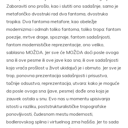
Zaboraviti ono prošlo, kao i slutiti ono sadašnje, samo je
metaforičko dvostruki rad dva fantoma, dvostruka
tropika. Dva fantoma metafore, kao obeležje
modernizma i odmah toliko fantoma, toliko tropa: fantom
poezije, mrtve drage, spoznaje, fantom sadašnjosti,
fantom modernističke reprezentacije, ono veliko,
sablasno MOŽDA. Jer sve će MOŽDA doći posle ovoga
sna ili ove pesme ili ove jave kao sna, ili ove sadašnjosti
koja vraća prošlost u život ukidajući je i obrnuto. Jer sve je
trop, ponovna prezentacija sadašnjosti i prisustva,
tačnije odsustva, reprezentacija, utvara: kako je moguće
da posle ovoga sna (jave, pesme) dođe ona koja je
zauvek ostala u snu. Evo nas u momentu upisivanja
istosti u razliku, poststrukturalističke tropografske
ponovljivosti, čudesnom mestu modernosti,
bodlerovskog splina i virtuelnog zrna hašiša. Jer to sada