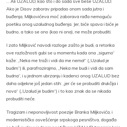
… Ali UZALUD, kao što i do sada sve beše UZALUD.
Ako je Disov zaborav pripadao onom sada jutra i
buđenja, Miljkovićeva moć zaborava rađa nemoguću
poetiku onog uzaludnog buđenja. Jer, biće spava i biće je
budno, a tako se ono (kao ni ona), ne može probuditi.
I zato Miljković navodi razloge zašto je budi, a retorika
ove razložnosti gubi se u momentu kada ona „sigurno“
kaže: „Neka me traži i vidi da me nema!“ („Uzalud je
budim“) ili, parafrazirajmo, „Neka me budi i vidi da sam
budna“, i u jednom ubrzanju i kadenci onog UZALUD bez
daha odjekne još jedan stih: „jer će se probuditi drukčija i
nova“ („Uzalud je budim“) i to kao znak da se nikada
probuditi neće.
Tragizam i neponovljivost poezije Branka Miljkovića, i
modernističko osvešćenje srpskoga pesništva, događa