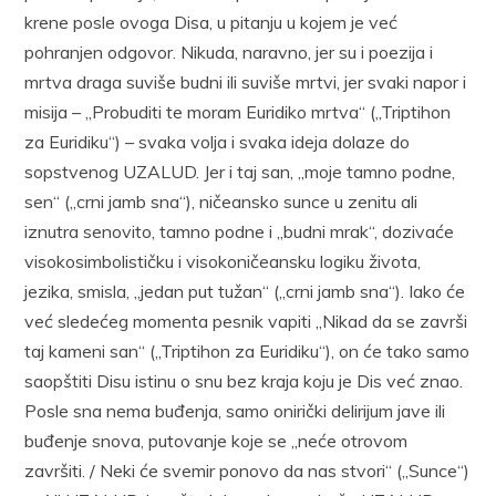
krene posle ovoga Disa, u pitanju u kojem je već
pohranjen odgovor. Nikuda, naravno, jer su i poezija i
mrtva draga suviše budni ili suviše mrtvi, jer svaki napor i
misija – „Probuditi te moram Euridiko mrtva“ („Triptihon
za Euridiku“) – svaka volja i svaka ideja dolaze do
sopstvenog UZALUD. Jer i taj san, „moje tamno podne,
sen“ („crni jamb sna“), ničeansko sunce u zenitu ali
iznutra senovito, tamno podne i „budni mrak“, dozivaće
visokosimbolističku i visokoničeansku logiku života,
jezika, smisla, „jedan put tužan“ („crni jamb sna“). Iako će
već sledećeg momenta pesnik vapiti „Nikad da se završi
taj kameni san“ („Triptihon za Euridiku“), on će tako samo
saopštiti Disu istinu o snu bez kraja koju je Dis već znao.
Posle sna nema buđenja, samo onirički delirijum jave ili
buđenje snova, putovanje koje se „neće otrovom
završiti. / Neki će svemir ponovo da nas stvori“ („Sunce“)