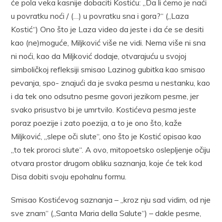
će pola veka kasnije dobaciti Kostiću: „Da li ćemo je naći
u povratku noći / (…) u povratku sna i gora?“ („Laza
Kostić“) Ono što je Laza video da jeste i da će se desiti
kao (ne)moguće, Miljković više ne vidi. Nema više ni sna
ni noći, kao da Miljković dodaje, otvarajuću u svojoj
simboličkoj refleksiji smisao Lazinog gubitka kao smisao
pevanja, spo- znajući da je svaka pesma u nestanku, kao
i da tek ono odsutno pesme govori jezikom pesme, jer
svako prisustvo bi je umrtvilo. Kostićeva pesma jeste
poraz poezije i zato poezija, a to je ono što, kaže
Miljković, „slepe oči slute“, ono što je Kostić opisao kao
„to tek proroci slute“. A ovo, mitopoetsko oslepljenje očiju
otvara prostor drugom obliku saznanja, koje će tek kod
Disa dobiti svoju epohalnu formu.
Smisao Kostićevog saznanja – „kroz nju sad vidim, od nje
sve znam“ („Santa Maria della Salute“) – dakle pesme,