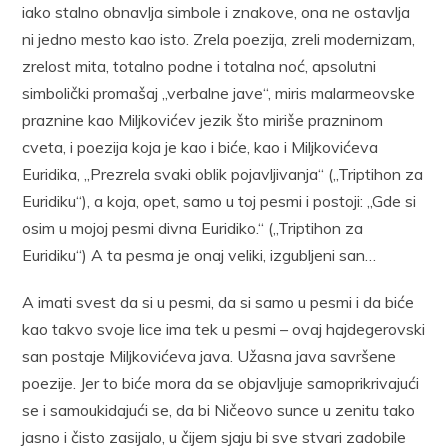
iako stalno obnavlja simbole i znakove, ona ne ostavlja
ni jedno mesto kao isto. Zrela poezija, zreli modernizam,
zrelost mita, totalno podne i totalna noć, apsolutni
simbolički promašaj „verbalne jave“, miris malarmeovske
praznine kao Miljkovićev jezik što miriše prazninom
cveta, i poezija koja je kao i biće, kao i Miljkovićeva
Euridika, „Prezrela svaki oblik pojavljivanja“ („Triptihon za
Euridiku“), a koja, opet, samo u toj pesmi i postoji: „Gde si
osim u mojoj pesmi divna Euridiko.“ („Triptihon za
Euridiku“) A ta pesma je onaj veliki, izgubljeni san…
A imati svest da si u pesmi, da si samo u pesmi i da biće
kao takvo svoje lice ima tek u pesmi – ovaj hajdegerovski
san postaje Miljkovićeva java. Užasna java savršene
poezije. Jer to biće mora da se objavljuje samoprikrivajući
se i samoukidajući se, da bi Ničeovo sunce u zenitu tako
jasno i čisto zasijalo, u čijem sjaju bi sve stvari zadobile