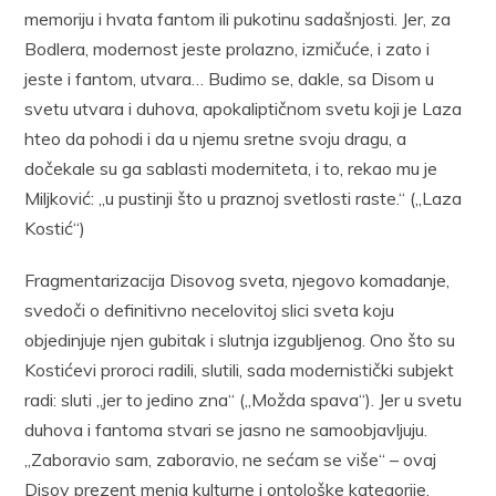
memoriju i hvata fantom ili pukotinu sadašnjosti. Jer, za
Bodlera, modernost jeste prolazno, izmičuće, i zato i
jeste i fantom, utvara… Budimo se, dakle, sa Disom u
svetu utvara i duhova, apokaliptičnom svetu koji je Laza
hteo da pohodi i da u njemu sretne svoju dragu, a
dočekale su ga sablasti moderniteta, i to, rekao mu je
Miljković: „u pustinji što u praznoj svetlosti raste.“ („Laza
Kostić“)
Fragmentarizacija Disovog sveta, njegovo komadanje,
svedoči o definitivno necelovitoj slici sveta koju
objedinjuje njen gubitak i slutnja izgubljenog. Ono što su
Kostićevi proroci radili, slutili, sada modernistički subjekt
radi: sluti „jer to jedino zna“ („Možda spava“). Jer u svetu
duhova i fantoma stvari se jasno ne samoobjavljuju.
„Zaboravio sam, zaboravio, ne sećam se više“ – ovaj
Disov prezent menja kulturne i ontološke kategorije.