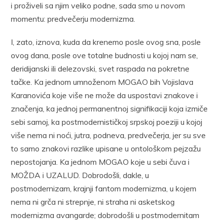
i proživeli sa njim veliko podne, sada smo u novom
momentu: predvečerju modernizma.
I, zato, iznova, kuda da krenemo posle ovog sna, posle
ovog dana, posle ove totalne budnosti u kojoj nam se,
deridijanski ili delezovski, svet raspada na pokretne
tačke. Ka jednom umnoženom MOGAO bih Vojislava
Karanovića koje više ne može da uspostavi znakove i
značenja, ka jednoj permanentnoj signifikaciji koja izmiče
sebi samoj, ka postmodernističkoj srpskoj poeziji u kojoj
više nema ni noći, jutra, podneva, predvečerja, jer su sve
to samo znakovi razlike upisane u ontološkom pejzažu
nepostojanja. Ka jednom MOGAO koje u sebi čuva i
MOŽDA i UZALUD. Dobrodošli, dakle, u
postmodernizam, krajnji fantom modernizma, u kojem
nema ni grča ni strepnje, ni straha ni asketskog
modernizma avangarde; dobrodošli u postmodernitam