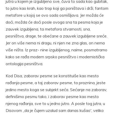
jutra u kojem je izgubljeno sve, čuva to sada kao gubitak,
to jutro kao krah, kao trop koji ga poništava i drži, fantom
metafore u kojoj se ovo sada osmišljava. Jer možda će
doći, možda će doći posle ovoga sna ta pesma koja je
zauvek izgubljena, ta metafora stvarnosti, sna,
pesništva, drage, te obećane a zauvek izgubljene sreće.
Jer on više nema ni dragu, ni njen ne zna glas, on nema
više ništa. Iz praz- nine izgubljenog, naime, posmatramo
kako se rađa modern srpsko pesništvo i modernistička
ontologija pesništva.
Kod Disa, zaborav pesme se konstituiše kao mesto
rađanja pesme, a taj zaborav pesme, ta praznina, jeste
jedino mesto koga se subjekt seća. Sećanje na zaborav,
definišimo pesmu tako, i zaborav pesme kao mesto
njenog rađanja, sve to u jedno jutro. A posle tog jutra, u
Disovom „da je čujem uzalud sam danas kušao“, veliko