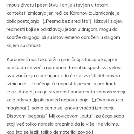
impuls životu i pesništvu, i on je stavljen u totalni
kontekst izmicanja jer, reći će Karanović: „izmicanje je
oblik postojanja“ („Pesma bez središta“). Nizovi i slojevi
realnosti koji se odražavaju jedan u drugom, mogu da
sadrže drugoga, ali su istovremeno odraženi u drugom
kojem su izmakli.
Karanović nas tako drži u graničnoj situaciji u kojoj se
oseća da će već u narednom trenutku spasti svi velovi,
sva značenja i sve figure, i da će se izvršiti definitivno
izmicanje – značenja će napustiti pesmu, a predmeti
jezik. A opet, ako je stvarnost podvrgnuta samoskrivanju
koje otkriva „ljupki pogled nepostojanja“ („(Ova postelja:
maglena)“), samo ćemo se iznova vraćati izmicanju,
Disovom „beganju“, Miljkovićevom „putu“, iza čega sada
stoji već toliko narasla praznina da je više i ne vidimo,
kao što se jezik toliko dematerijalizovao i