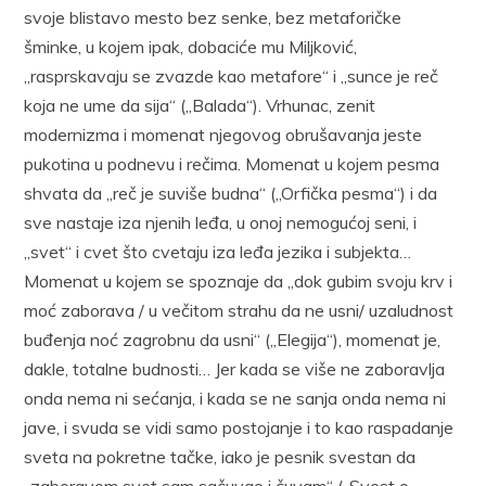
svoje blistavo mesto bez senke, bez metaforičke
šminke, u kojem ipak, dobaciće mu Miljković,
„rasprskavaju se zvazde kao metafore“ i „sunce je reč
koja ne ume da sija“ („Balada“). Vrhunac, zenit
modernizma i momenat njegovog obrušavanja jeste
pukotina u podnevu i rečima. Momenat u kojem pesma
shvata da „reč je suviše budna“ („Orfička pesma“) i da
sve nastaje iza njenih leđa, u onoj nemogućoj seni, i
„svet“ i cvet što cvetaju iza leđa jezika i subjekta…
Momenat u kojem se spoznaje da „dok gubim svoju krv i
moć zaborava / u večitom strahu da ne usni/ uzaludnost
buđenja noć zagrobnu da usni“ („Elegija“), momenat je,
dakle, totalne budnosti… Jer kada se više ne zaboravlja
onda nema ni sećanja, i kada se ne sanja onda nema ni
jave, i svuda se vidi samo postojanje i to kao raspadanje
sveta na pokretne tačke, iako je pesnik svestan da