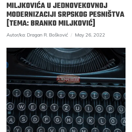
MILJKOVIĆA U JEDNOVEKOVNOJ
MODERNIZACIJI SRPSKOG PESNIŠTVA
[TEMA: BRANKO MILJKOVIĆ]
Autor/ka: Dragan R. Bošković
May 26, 2022