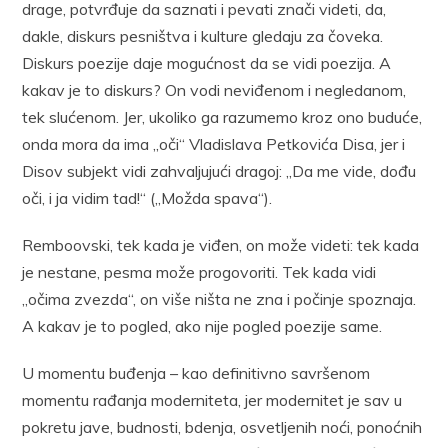
drage, potvrđuje da saznati i pevati znači videti, da,
dakle, diskurs pesništva i kulture gledaju za čoveka.
Diskurs poezije daje mogućnost da se vidi poezija. A
kakav je to diskurs? On vodi neviđenom i negledanom,
tek slućenom. Jer, ukoliko ga razumemo kroz ono buduće,
onda mora da ima „oči“ Vladislava Petkovića Disa, jer i
Disov subjekt vidi zahvaljujući dragoj: „Da me vide, dođu
oči, i ja vidim tad!“ („Možda spava“).
Remboovski, tek kada je viđen, on može videti: tek kada
je nestane, pesma može progovoriti. Tek kada vidi
„očima zvezda“, on više ništa ne zna i počinje spoznaja.
A kakav je to pogled, ako nije pogled poezije same.
U momentu buđenja – kao definitivno savršenom
momentu rađanja moderniteta, jer modernitet je sav u
pokretu jave, budnosti, bdenja, osvetljenih noći, ponoćnih