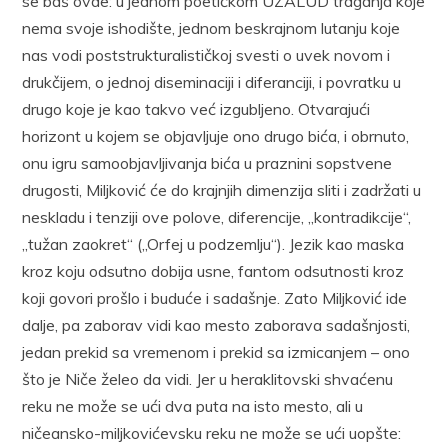
se baš ovde: u jednom poetičkom UZALUD traganja koje
nema svoje ishodište, jednom beskrajnom lutanju koje
nas vodi poststrukturalističkoj svesti o uvek novom i
drukčijem, o jednoj diseminaciji i diferanciji, i povratku u
drugo koje je kao takvo već izgubljeno. Otvarajući
horizont u kojem se objavljuje ono drugo bića, i obrnuto,
onu igru samoobjavljivanja bića u praznini sopstvene
drugosti, Miljković će do krajnjih dimenzija sliti i zadržati u
neskladu i tenziji ove polove, diferencije, „kontradikcije“,
„tužan zaokret“ („Orfej u podzemlju“). Jezik kao maska
kroz koju odsutno dobija usne, fantom odsutnosti kroz
koji govori prošlo i buduće i sadašnje. Zato Miljković ide
dalje, pa zaborav vidi kao mesto zaborava sadašnjosti,
jedan prekid sa vremenom i prekid sa izmicanjem – ono
što je Niče želeo da vidi. Jer u heraklitovski shvaćenu
reku ne može se ući dva puta na isto mesto, ali u
ničeansko-miljkovićevsku reku ne može se ući uopšte: