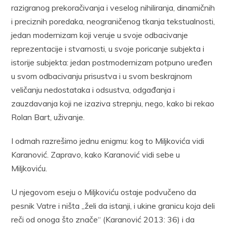
razigranog prekoračivanja i veselog nihiliranja, dinamičnih
i preciznih poredaka, neograničenog tkanja tekstualnosti,
jedan modernizam koji veruje u svoje odbacivanje
reprezentacije i stvarnosti, u svoje poricanje subjekta i
istorije subjekta: jedan postmodernizam potpuno uređen
u svom odbacivanju prisustva i u svom beskrajnom
veličanju nedostataka i odsustva, odgađanja i
zauzdavanja koji ne izaziva strepnju, nego, kako bi rekao
Rolan Bart, uživanje.
I odmah razrešimo jednu enigmu: kog to Miljkovića vidi
Karanović. Zapravo, kako Karanović vidi sebe u
Miljkoviću.
U njegovom eseju o Miljkoviću ostaje podvučeno da
pesnik Vatre i ništa „želi da istanji, i ukine granicu koja deli
reči od onoga što znače“ (Karanović 2013: 36) i da