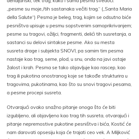
deridijanski, tek trag, kako i sama pesma svedoči:
„pesme su moje,/tih sastanaka večiti trag.“ („Santa Maria
della Salute“) Pesma je beleg, trag, kojim se odsutno biće
pesništva upisuje u pesmu sopstvenim samoprikrivanjem;
pesme su tragovi, ožiljci, fragmenti, delići tih susretanja, a
sastanci su delovi sintakse pesme. Ako su mesta
susreta drage i subjekta SNOVI, pa samim tim pesma
nastaje kao trag, seme, plod, u snu, onda na javi ostaje
žalost i krah. Pesma se tako objavljuje kao rascep, kao
trag ili pukotina onostranog koje se takođe strukturira u
tragovima, pukotinama, kao što su snovi tragovi pesama,
a pesme procepi susreta.
Otvarajući ovako snažno pitanje onoga što će biti
izgubljeno, ali objavljeno kao trag tih susreta, otvarajući i
pitanje nepremostive pukotine pesništva i bića, Kostić će
nam darovati opsesiju koja će trajati ceo vek. A Miljković