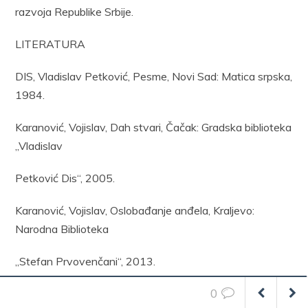
razvoja Republike Srbije.
LITERATURA
DIS, Vladislav Petković, Pesme, Novi Sad: Matica srpska,
1984.
Karanović, Vojislav, Dah stvari, Čačak: Gradska biblioteka
„Vladislav
Petković Dis“, 2005.
Karanović, Vojislav, Oslobađanje anđela, Kraljevo:
Narodna Biblioteka
„Stefan Prvovenčani“, 2013.
0
Kostić, Laza, Pesme, Novi Sad: Matica srpska, 1993.