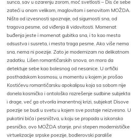
sunca, sav u ozarenju zorom, moć svetlosti – Dis će sebe
zateći u onom velikom, maglovitom i senovitom MOŽDA.
Ništa od izvesnosti spoznaje, od sigurnosti sna, od
tragova pesme, od viđenja ili vidovitosti. Momenat
buđenja jeste i momenat gubitka sna, i to kao mesta
odsustva i susreta, i mesta traga pesme. Ako više nema
sna, nema ni poezije. Zato je modernizam na delikatnom
zadatku. Lišen romantičarskih snova, on mora da
detektuje sebe kao bolesnog od nesanice. U orfički
posthadskom kosmosu, u momentu u kojem je prošao
Kostićevu romantičarsku apokalipsu koja sa sobom nije
donela kosmičko i ontološko razrešenje sudbine subjekta
i drage, već ga otvorila imanentnoj krizi, subjekat Disove
poezije se budi u svetu u kojem sve postaje neizvesno. U
pukotini bića i pesništva, u koju se propada u iskonsko
pesničko, ovo MOŽDA stanje, prvi stepen modernističke
virtuelizacije srpske poezije, bodlerovski parališe