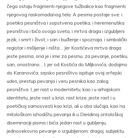
čega ostaju fragmenti njegove tužbalice kao fragmenti
njegovog raskomadanog tela. A pesma postaje sve: i
poetika pesništva i sopstvena poetika, i heremenutika
pesništva i bića ovoga sveta, i mrtva draga i izgubljeni
jezik, i smrt i život, i san i buđenje i spoznaja, i simbolički
registar i mišljenje i ništa… Jer Kostićeva mrtva draga
jeste pesma, ona je i ime za pesmu, za pevanje, poetiku,
san, onostrano… I, jer od Kostića do Miljkovića, dodajmo
do Karanovića, srpsko pesništvo ispituje ovaj orfejski
udes, prestup pevanja i veru pesnika kao zalog
pesništva. I, jer rast u modernitetu, kao i u arhajskom
identitetu, jeste rast u krizi, rast krize, jeste rast i u
poetičkoj samosvesti kao krizi, ali u oba slučaja, kao na
mitološkom ishodištu pevanja ili u Deridinoj ontološkoj
diseminaciji pisma i bića, jedan rast u gubljenju,
jednovekovno pevanje o izgubljenom: dragoj, subjektu,