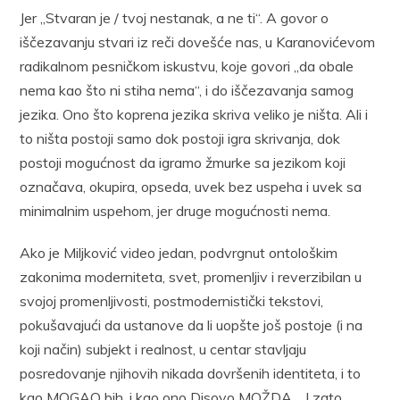
Jer „Stvaran je / tvoj nestanak, a ne ti“. A govor o
iščezavanju stvari iz reči dovešće nas, u Karanovićevom
radikalnom pesničkom iskustvu, koje govori „da obale
nema kao što ni stiha nema“, i do iščezavanja samog
jezika. Ono što koprena jezika skriva veliko je ništa. Ali i
to ništa postoji samo dok postoji igra skrivanja, dok
postoji mogućnost da igramo žmurke sa jezikom koji
označava, okupira, opseda, uvek bez uspeha i uvek sa
minimalnim uspehom, jer druge mogućnosti nema.
Ako je Miljković video jedan, podvrgnut ontološkim
zakonima moderniteta, svet, promenljiv i reverzibilan u
svojoj promenljivosti, postmodernistički tekstovi,
pokušavajući da ustanove da li uopšte još postoje (i na
koji način) subjekt i realnost, u centar stavljaju
posredovanje njihovih nikada dovršenih identiteta, i to
kao MOGAO bih, i kao ono Disovo MOŽDA… I zato,