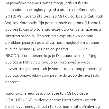
Miljkovićeve pesme i danas mogu „našu dušu da
osposobe za vrtoglav pogled u prazninu“ (Karanović
2013: 49). Baš to što tvrdi za Miljkovića, baš to želi i radi
Vojislav Karanović, čija pesma može da promaši i sebe i
svoj jezik, kao što to znak može da promaši značenje, a
sintaksa rečenicu. Zapitan od svoje prve knjige nad
poreklom pisanja i pesništva, nad „maglovitom slutnjom
buduće pesme“ („Razjasnica: pesma THE SHIP –
BROD“), ili one pesme koju je Dis zaboravio, a iz čijeg
gubitka je Miljković progovorio, Karanović je vraća,
doziva, ali njen povratak je samo trag njenog ponovnog
gubitka, objava lukavstva pesme da zaobiđe tekst i da
nestane.
Karanović je, jednostavno, svestan Miljkovićeve
UZALUDNOSTI buđenja pesme i bića sveta, i on tek
beleži ovu nemogućnost i to kao momenat definitivnog