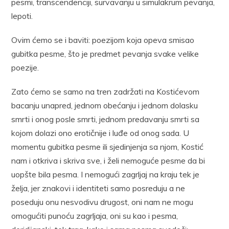
pesmi, transcendenciji, survavanju u simulakrum pevanja,
lepoti.
Ovim ćemo se i baviti: poezijom koja opeva smisao
gubitka pesme, što je predmet pevanja svake velike
poezije.
Zato ćemo se samo na tren zadržati na Kostićevom
bacanju unapred, jednom obećanju i jednom dolasku
smrti i onog posle smrti, jednom predavanju smrti sa
kojom dolazi ono erotičnije i luđe od onog sada. U
momentu gubitka pesme ili sjedinjenja sa njom, Kostić
nam i otkriva i skriva sve, i želi nemoguće pesme da bi
uopšte bila pesma. I nemogući zagrljaj na kraju tek je
želja, jer znakovi i identiteti samo posreduju a ne
poseduju onu nesvodivu drugost, oni nam ne mogu
omogućiti punoću zagrljaja, oni su kao i pesma,