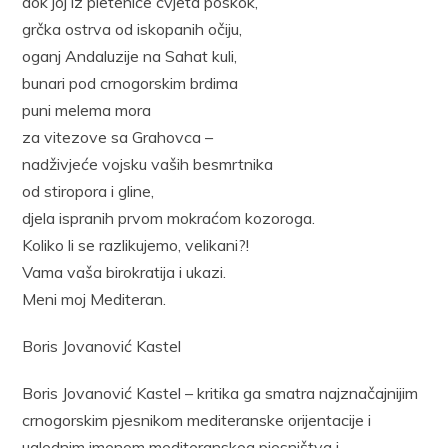
dok joj iz pletenice cvjeta poskok,
grčka ostrva od iskopanih očiju,
oganj Andaluzije na Sahat kuli,
bunari pod crnogorskim brdima
puni melema mora
za vitezove sa Grahovca –
nadživjeće vojsku vaših besmrtnika
od stiropora i gline,
djela ispranih prvom mokraćom kozoroga.
Koliko li se razlikujemo, velikani?!
Vama vaša birokratija i ukazi.
Meni moj Mediteran.
Boris Jovanović Kastel
Boris Jovanović Kastel – kritika ga smatra najznačajnijim
crnogorskim pjesnikom mediteranske orijentacije i
uglednim imenom mediteranskog pjesništva i