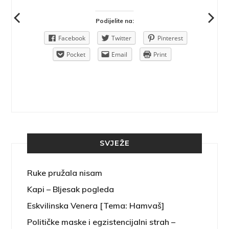
Podijelite na:
Pinterest
Facebook
Twitter
Pinterest
rint
Pocket
Email
Print
SVJEŽE
Ruke pružala nisam
Kapi – Bljesak pogleda
Eskvilinska Venera [Tema: Hamvaš]
Političke maske i egzistencijalni strah –