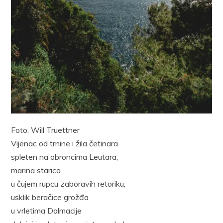
Foto: Will Truettner
Vijenac od trnine i žila četinara
spleten na obroncima Leutara,
marina starica
u čujem rupcu zaboravih retoriku,
usklik beračice grožđa
u vrletima Dalmacije