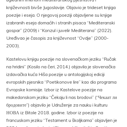
književnosti bivše Jugoslavije. Objavio je trideset knjiga
poezije i eseja. O njegovoj poeziji objavljene su knjige
izabranih eseja domaćih i stranih pisaca “Mediteranski
gospar” (2009) i “Konzul i juvelir Mediterana” (2022).
Uređivao je časopis za književnost “Ovdje” (2000-
2003).
Kastelovu knjigu poezije na slovenačkom jeziku “Ručak
na hridini” (Kosilo na čeri, 2014.) objavila je slovenačka
izdavačka kuća Hiša poezije u antologijskoj ediciji
evropskih pjesnika “Poetikonove lire” kao dio programa
Evropske komisije. Izbor iz Kastelove poezije na
makedonskom jeziku “Čekaju li nas brodovi” (“Чекаат ли
бродовите”) objavilo je Udruženje za nauku i kulturu
НОВА iz Bitole 2018. godine. Izbor iz poezije na
francuskom jeziku “Testament u školjkama” objavljen je