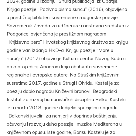
2024. godine u izdanju “Shura publikacija” iz Opatije.
Knjiga poezije “Pozivno pismo suncu” (2016), objavljena
u prestižnoj bibloteci savremene crnogorske poezije
Savremenik Zavoda za udžbenike i nastavna sredstva iz
Podgorice, ovjenčana je prestižnom nagradom
“Književno pero” Hrvatskog književnog društva za knjigu
godine van izdanja HKD-a. Knjigu poezije “More u
naručju” (2017) objavio je Kulturni centar Novog Sada u
poznatoj ediciji Anagram koja obuhvata savremene
regionalne i evropske autore. Na Struškim književnim
susretima 2017. godine u Strugi i Ohridu, Kastel je za
poeziju dobio nagradu Kniževni branovi. Beogradski
Institut za razvoj humanističkih disciplina Belko, Kastelu
je u martu 2018. godine dodijelio specijalnu nagradu
“Balkanski juvelir” za nemjerljiv doprinos baštinjenju,
očuvanju i razvoju duha poezije i muzike Mediterana u
književnom opusu. Iste godine, Borisu Kastelu je za