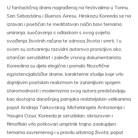
U fantastičnoj drami nagrađenoj na festivalima u Torinu,
San Sebastiánu i Buenos Airesu, Hirokazu Koreeda se na
izravan i poetičan te meditativan način bavi temama
umiranja, suočavanja s odlaskom s ovog svijeta,
svođenja životnih računa te odnosa života i smrti. I u
ovom su ostvarenju razvidni autorovo pronicljivo oko,
istančan senzibilitet i zaleđe vrsnog dokumentarista.
Koreedina su djela elegične i pomalo filozofične
egzistencijalističke drame, karakterne studije koje vrlo
dojmljivim poetskim realizmom te zanimljivim spojem
staromodnosti i modernizma svog autora predstavljaju
kao dostojna današnjeg parnjaka redateljskim velikanima
poput Andreja Tarkovskog, Michelangela Antonionija i
Yasujira Ozua. Koreeda je senzibilan, obrazovan i
filmofilski vrlo potkovan umjetnik trajno zaokupljen
temama suvremenog i u pravilu urbanog života, poput