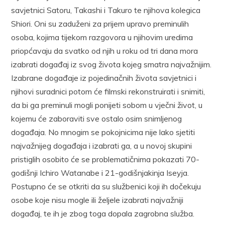
savjetnici Satoru, Takashi i Takuro te njihova kolegica
Shiori. Oni su zaduženi za prijem upravo preminulih
osoba, kojima tijekom razgovora u njihovim uredima
priopćavaju da svatko od njih u roku od tri dana mora
izabrati događaj iz svog života kojeg smatra najvažnijim.
Izabrane događaje iz pojedinačnih života savjetnici i
njihovi suradnici potom će filmski rekonstruirati i snimiti,
da bi ga preminuli mogli ponijeti sobom u vječni život, u
kojemu će zaboraviti sve ostalo osim snimljenog
događaja. No mnogim se pokojnicima nije lako sjetiti
najvažnijeg događaja i izabrati ga, a u novoj skupini
pristiglih osobito će se problematičnima pokazati 70-
godišnji Ichiro Watanabe i 21-godišnjakinja Iseyja.
Postupno će se otkriti da su službenici koji ih dočekuju
osobe koje nisu mogle ili željele izabrati najvažniji
događaj, te ih je zbog toga dopala zagrobna služba.