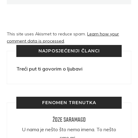
This site uses Akismet to reduce spam.
Learn how your
comment data is processed
.
NAJPOSJEĆENIJI ČLANCI
Treći put ti govorim o ljubavi
FENOMEN TRENUTKA
ŽOZE SARAMAGO
epričava
U nama je nešto što nema imena. To nešto
ra.
smo mi…