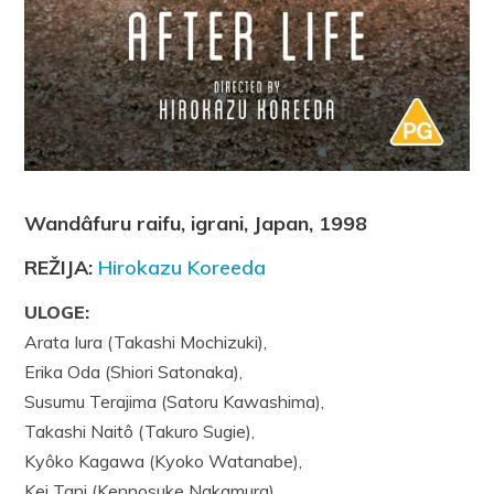
Wandâfuru raifu, igrani, Japan, 1998
REŽIJA:
Hirokazu Koreeda
ULOGE:
Arata Iura (Takashi Mochizuki),
Erika Oda (Shiori Satonaka),
Susumu Terajima (Satoru Kawashima),
Takashi Naitô (Takuro Sugie),
Kyôko Kagawa (Kyoko Watanabe),
Kei Tani (Kennosuke Nakamura)