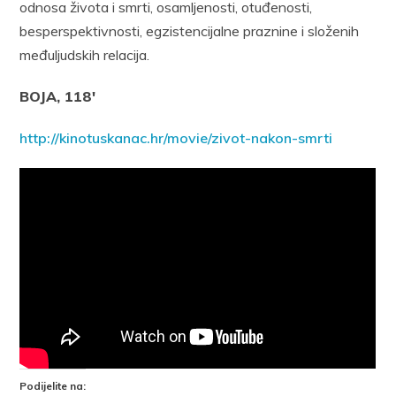
odnosa života i smrti, osamljenosti, otuđenosti,
besperspektivnosti, egzistencijalne praznine i složenih
međuljudskih relacija.
BOJA, 118′
http://kinotuskanac.hr/movie/zivot-nakon-smrti
Podijelite na: