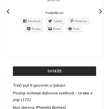
Podijelite na:
Pinterest
Facebook
Twitter
Pinterest
rint
Pocket
Email
Print
SVJEŽE
Treći put ti govorim o ljubavi
Postoji svitanje duhovne svetlosti – Izreke o
jogi (172)
Noć darova [Planeta Borhes]