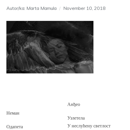
Autor/ka: Marta Mamula
November 10, 2018
Анђео
Неман
Узлетела
У неслућену светлост
Одапета