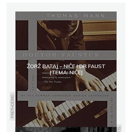
ŽORŽ BATAJ – NIČE I DR FAUST
[TEMA: NIČE]
PRETHODNO