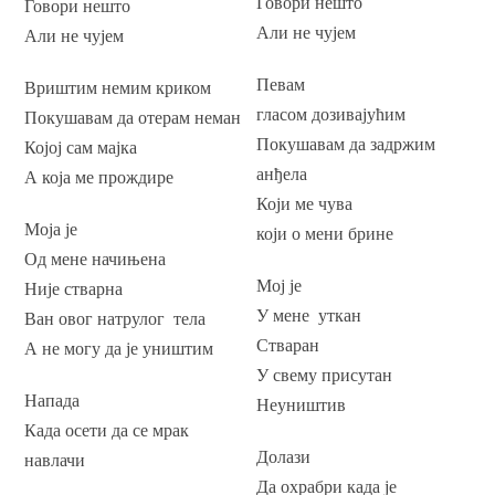
Говори нешто
Говори нешто
Али не чујем
Али не чујем
Певам
Вриштим немим криком
гласом дозивајућим
Покушавам да отерам неман
Покушавам да задржим
Којој сам мајка
анђела
А која ме прождире
Који ме чува
Моја је
који о мени брине
Од мене начињена
Мој је
Није стварна
У мене уткан
Ван овог натрулог тела
Стваран
А не могу да је уништим
У свему присутан
Напада
Неуништив
Када осети да се мрак
Долази
навлачи
Да охрабри када је