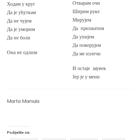
Отварам очи
Ходам у круг
Ширим руке
Да је ућуткам
Мирујем
Да не чујем
Да прихватим
Да је уморим
Да упијем
Да не боли
Да поверујем
Она не одлази
Да ме излечи
И остаје заувек
Јер је у мени
Marta Mamula
Podijelite na: