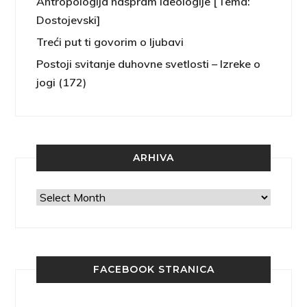
Antropologija naspram ideologije [Tema:
Dostojevski]
Treći put ti govorim o ljubavi
Postoji svitanje duhovne svetlosti – Izreke o
jogi (172)
ARHIVA
Arhiva
FACEBOOK STRANICA