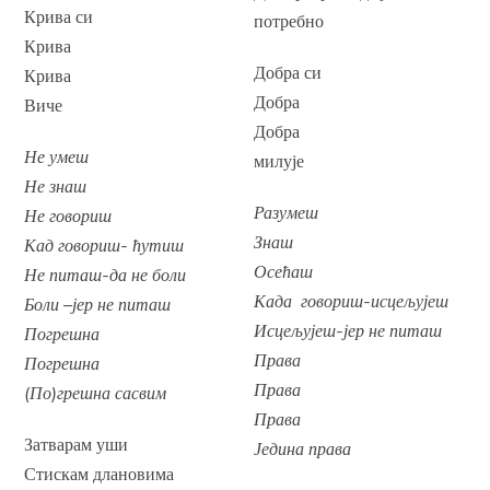
Крива си
потребно
Крива
Добра си
Крива
Добра
Виче
Добра
Не умеш
милује
Не знаш
Разумеш
Не говориш
Знаш
Кад говориш- ћутиш
Осећаш
Не питаш-да не боли
Када говориш-исцељујеш
Боли –јер не питаш
Исцељујеш-јер не питаш
Погрешна
Права
Погрешна
Права
(По)грешна сасвим
Права
Затварам уши
Једина права
Стискам длановима