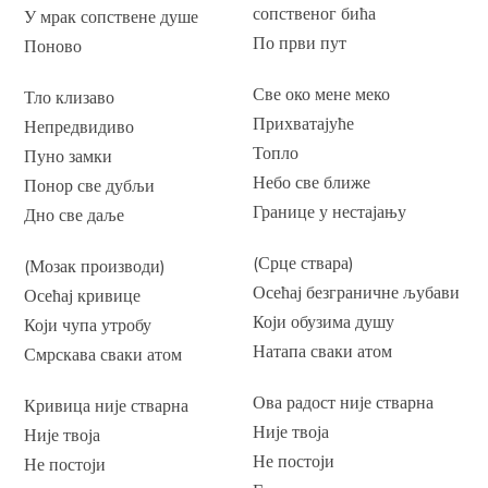
сопственог бића
У мрак сопствене душе
По први пут
Поново
Све око мене меко
Тло клизаво
Прихватајуће
Непредвидиво
Топло
Пуно замки
Небо све ближе
Понор све дубљи
Границе у нестајању
Дно све даље
(Срце ствара)
(Мозак производи)
Осећај безграничне љубави
Осећај кривице
Који обузима душу
Који чупа утробу
Натапа сваки атом
Смрскава сваки атом
Ова радост није стварна
Кривица није стварна
Није твоја
Није твоја
Не постоји
Не постоји