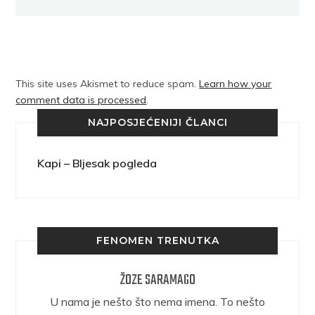
This site uses Akismet to reduce spam.
Learn how your
comment data is processed
.
NAJPOSJEĆENIJI ČLANCI
Kapi – Bljesak pogleda
FENOMEN TRENUTKA
ŽOZE SARAMAGO
epričava
U nama je nešto što nema imena. To nešto