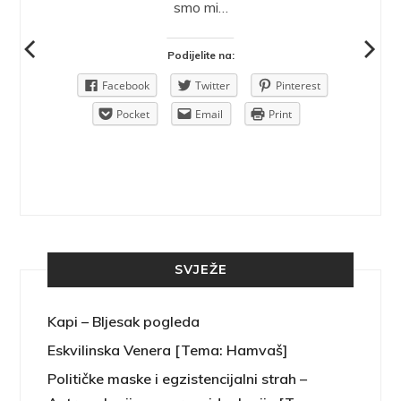
ra.
smo mi…
Podijelite na:
Pinterest
Facebook
Twitter
Pinterest
rint
Pocket
Email
Print
SVJEŽE
Kapi – Bljesak pogleda
Eskvilinska Venera [Tema: Hamvaš]
Političke maske i egzistencijalni strah –