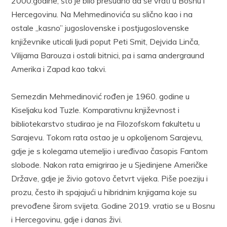
2000.godine, što je bilo presudno da se vrati u Bosnu i
Hercegovinu. Na Mehmedinovića su slično kao i na
ostale ,,kasno” jugoslovenske i postjugoslovenske
književnike uticali ljudi poput Peti Smit, Dejvida Linča,
Vilijama Barouza i ostali bitnici, pa i sama andergraund
Amerika i Zapad kao takvi.
Semezdin Mehmedinović rođen je 1960. godine u
Kiseljaku kod Tuzle. Komparativnu književnost i
bibliotekarstvo studirao je na Filozofskom fakultetu u
Sarajevu. Tokom rata ostao je u opkoljenom Sarajevu,
gdje je s kolegama utemeljio i uređivao časopis Fantom
slobode. Nakon rata emigrirao je u Sjedinjene Američke
Države, gdje je živio gotovo četvrt vijeka. Piše poeziju i
prozu, često ih spajajući u hibridnim knjigama koje su
prevođene širom svijeta. Godine 2019. vratio se u Bosnu
i Hercegovinu, gdje i danas živi.