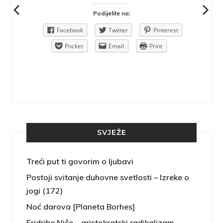
Podijelite na:
Pinterest
Facebook
Twitter
Pinterest
rint
Pocket
Email
Print
SVJEŽE
Treći put ti govorim o ljubavi
Postoji svitanje duhovne svetlosti – Izreke o
jogi (172)
Noć darova [Planeta Borhes]
Fridrihe Niče – aristokratski radikalizam