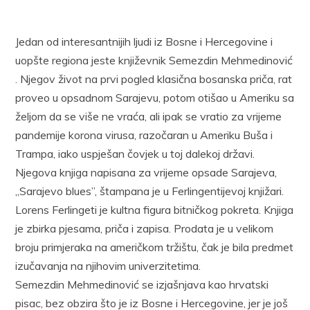
Jedan od interesantnijih ljudi iz Bosne i Hercegovine i
uopšte regiona jeste književnik Semezdin Mehmedinović
. Njegov život na prvi pogled klasična bosanska priča, rat
proveo u opsadnom Sarajevu, potom otišao u Ameriku sa
željom da se više ne vraća, ali ipak se vratio za vrijeme
pandemije korona virusa, razočaran u Ameriku Buša i
Trampa, iako uspješan čovjek u toj dalekoj državi.
Njegova knjiga napisana za vrijeme opsade Sarajeva,
,,Sarajevo blues”, štampana je u Ferlingentijevoj knjižari.
Lorens Ferlingeti je kultna figura bitničkog pokreta. Knjiga
je zbirka pjesama, priča i zapisa. Prodata je u velikom
broju primjeraka na američkom tržištu, čak je bila predmet
izučavanja na njihovim univerzitetima.
Semezdin Mehmedinović se izjašnjava kao hrvatski
pisac, bez obzira što je iz Bosne i Hercegovine, jer je još