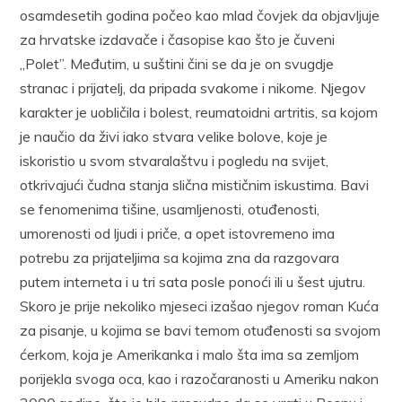
osamdesetih godina počeo kao mlad čovjek da objavljuje
za hrvatske izdavače i časopise kao što je čuveni
,,Polet”. Međutim, u suštini čini se da je on svugdje
stranac i prijatelj, da pripada svakome i nikome. Njegov
karakter je uobličila i bolest, reumatoidni artritis, sa kojom
je naučio da živi iako stvara velike bolove, koje je
iskoristio u svom stvaralaštvu i pogledu na svijet,
otkrivajući čudna stanja slična mističnim iskustima. Bavi
se fenomenima tišine, usamljenosti, otuđenosti,
umorenosti od ljudi i priče, a opet istovremeno ima
potrebu za prijateljima sa kojima zna da razgovara
putem interneta i u tri sata posle ponoći ili u šest ujutru.
Skoro je prije nekoliko mjeseci izašao njegov roman Kuća
za pisanje, u kojima se bavi temom otuđenosti sa svojom
ćerkom, koja je Amerikanka i malo šta ima sa zemljom
porijekla svoga oca, kao i razočaranosti u Ameriku nakon