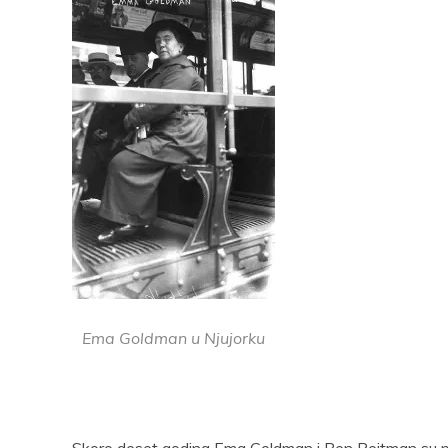
Ema Goldman u Njujorku
Skoro deset godina Ema Goldman i Ben Rejtman su pr