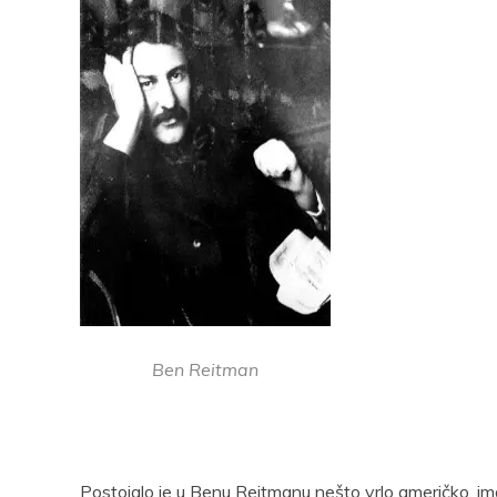
Ben Reitman
Postojalo je u Benu Rejtmanu nešto vrlo američko, ima