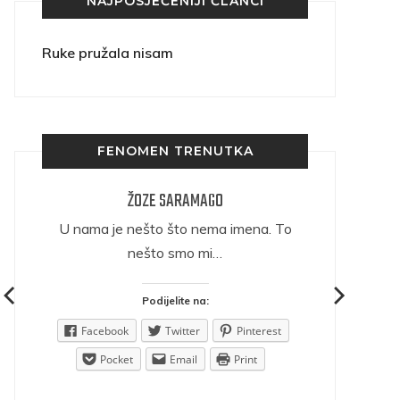
NAJPOSJEĆENIJI ČLANCI
Ruke pružala nisam
FENOMEN TRENUTKA
ŽOZE SARAMAGO
ričava
U nama je nešto što nema imena. To
nešto smo mi…
Podijelite na:
est
Facebook
Twitter
Pinterest
Pocket
Email
Print