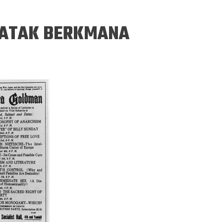
RATAK BERKMANA
ERGEJ JESENJIN
DRAGAN VELIKIĆ
 navikli na življenje pod
Literatura niti prepisuje, niti prep
, navikli smo da užižemo
život, već ga nanovo stvara.
ed ikonama, ali ne i pred
čovjekom.
Podijelite na:
Facebook
Twitter
Pinter
Podijelite na:
Pocket
Email
Print
Twitter
Pinterest