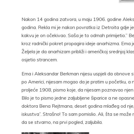
Pocke
Nakon 14 godina zatvora, u maju 1906. godine Alek
godina. Rekla mi je nakon povratka iz Detroita gdje
kakvu je on očekivao. Saša je to odmah primijetio.” Be
kroz radnički pokret propagira ideje anarhizma. Ema j
Željela je da anarhizam približi i američkoj srednjoj k
osjetio strancem.
Ema i Aleksandar Berkman nijesu uspjeli da obnove sv
po Americi, nijesam mogao da je pratim u početku, a n
proljeće 1908, pismo koje, da nijesam poznavao njen r
Bilo je to pismo jedne zaljubljene šiparice a ne opasne
doktora Bena Rejtmana, deset godina mlađeg od nje,
iskustva”. Strašno! To sam pomislio. Ali, šta se može 
da se stvarno, na prvi pogled, zaljubila.