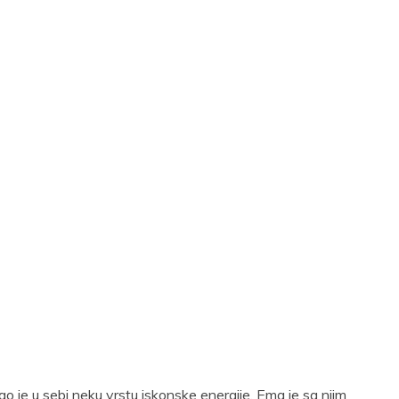
o je u sebi neku vrstu iskonske energije. Ema je sa njim