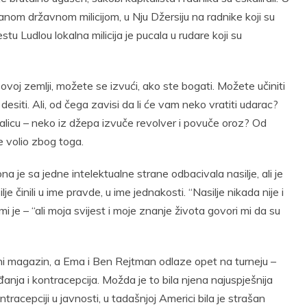
anom državnom milicijom, u Nju Džersiju na radnike koji su
estu Ludlou lokalna milicija je pucala u rudare koji su
 u ovoj zemlji, možete se izvući, ako ste bogati. Možete učiniti
desiti. Ali, od čega zavisi da li će vam neko vratiti udarac?
alicu – neko iz džepa izvuče revolver i povuče oroz? Od
e volio zbog toga.
ona je sa jedne intelektualne strane odbacivala nasilje, ali je
e činili u ime pravde, u ime jednakosti. “Nasilje nikada nije i
i je – “ali moja svijest i moje znanje života govori mi da su
 magazin, a Ema i Ben Rejtman odlaze opet na turneju –
anja i kontracepcija. Možda je to bila njena najuspješnija
ontracepciji u javnosti, u tadašnjoj Americi bila je strašan