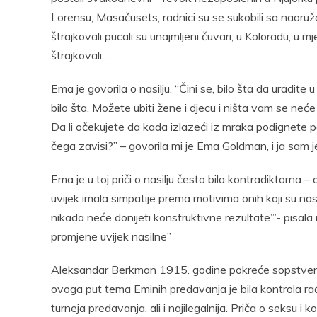
Lorensu, Masačusets, radnici su se sukobili sa naoruž
štrajkovali pucali su unajmljeni čuvari, u Koloradu, u mj
štrajkovali…
Ema je govorila o nasilju. “Čini se, bilo šta da uradite
bilo šta. Možete ubiti žene i djecu i ništa vam se neće 
Da li očekujete da kada izlazeći iz mraka podignete p
čega zavisi?” – govorila mi je Ema Goldman, i ja sam j
Ema je u toj priči o nasilju često bila kontradiktorna – 
uvijek imala simpatije prema motivima onih koji su nasilj
nikada neće donijeti konstruktivne rezultate”’- pisala m
promjene uvijek nasilne”
Aleksandar Berkman 1915. godine pokreće sopstveni
ovoga put tema Eminih predavanja je bila kontrola rađ
turneja predavanja, ali i najilegalnija. Priča o seksu i k