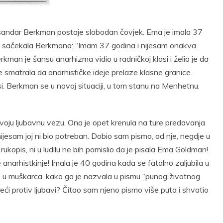
t
Email
Print
sandar Berkman postaje slobodan čovjek. Ema je imala 37
 je sačekala Berkmana: “Imam 37 godina i nijesam onakva
rkman je šansu anarhizma vidio u radničkoj klasi i želio je da
e smatrala da anarhističke ideje prelaze klasne granice.
lasi. Berkman se u novoj situaciji, u tom stanu na Menhetnu,
oju ljubavnu vezu. Ona je opet krenula na ture predavanja
ijesam joj ni bio potreban. Dobio sam pismo, od nje, negdje u
ukopis, ni u ludilu ne bih pomislio da je pisala Ema Goldman!
 anarhistkinje! Imala je 40 godina kada se fatalno zaljubila u
 u muškarca, kako ga je nazvala u pismu “punog životnog
reći protiv ljubavi? Čitao sam njeno pismo više puta i shvatio