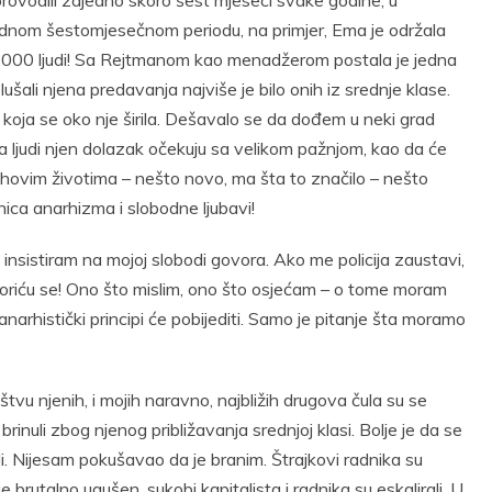
 jednom šestomjesečnom periodu, na primjer, Ema je održala
.000 ljudi! Sa Rejtmanom kao menadžerom postala je jedna
šali njena predavanja najviše je bilo onih iz srednje klase.
re koja se oko nje širila. Dešavalo se da dođem u neki grad
m da ljudi njen dolazak očekuju sa velikom pažnjom, kao da će
ihovim životima – nešto novo, ma šta to značilo – nešto
ca anarhizma i slobodne ljubavi!
nsistiram na mojoj slobodi govora. Ako me policija zaustavi,
boriću se! Ono što mislim, ono što osjećam – o tome moram
anarhistički principi će pobijediti. Samo je pitanje šta moramo
tvu njenih, i mojih naravno, najbližih drugova čula su se
brinuli zbog njenog približavanja srednjoj klasi. Bolje je da se
i. Nijesam pokušavao da je branim. Štrajkovi radnika su
 brutalno ugušen, sukobi kapitalista i radnika su eskalirali. U