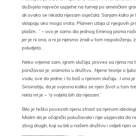
doživjela najveće uspjehe na turneji po američkim g
ali ovako se nikada nijesam osjećala. Sanjam kako je 
sklapaju oko moga vrata. Plamen izbija iz njegovih prs
plašim…” – ovo je samo dio jednog Eminog pisma našoj zaj
jer je ni ona, a ni ja nijesmo znali u tom raspoloženju, 
poludjela…
Neko vrijeme sam, igrom slučaja, proveo sa njima na 
ponižavao je, sramotio u društvu…Njene teorije o lju
vodu, sve do jedne, i to baš u njenom slučaju…I ona je 
Sinsinatiju, da je svjesna koliko se njen život u tom t
rekla mi je – “a voljela bih da nijesam.”
Bilo je teško povezati njenu strast sa njenom ideologi
Mislim da je očajnički pokušavala i nije uspjevala da ne
zbog drugih, koji su bili u našem društvu i vidjeli njen