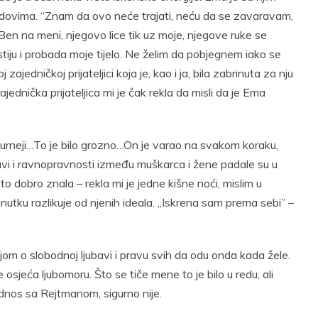
radovima. “Znam da ovo neće trajati, neću da se zavaravam,
Ben na meni, njegovo lice tik uz moje, njegove ruke se
tiju i probada moje tijelo. Ne želim da pobjegnem iako se
edničkoj prijateljici koja je, kao i ja, bila zabrinuta za nju
zajednička prijateljica mi je čak rekla da misli da je Ema
turneji…To je bilo grozno…On je varao na svakom koraku,
bavi i ravnopravnosti između muškarca i žene padale su u
to dobro znala – rekla mi je jedne kišne noći, mislim u
renutku razlikuje od njenih ideala. „Iskrena sam prema sebi” –
jom o slobodnoj ljubavi i pravu svih da odu onda kada žele.
 osjeća ljubomoru. Što se tiče mene to je bilo u redu, ali
 odnos sa Rejtmanom, sigurno nije.