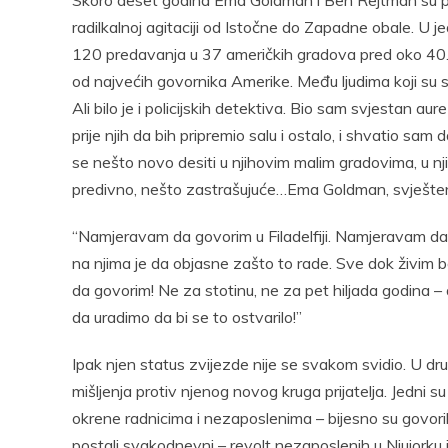
radilkalnoj agitaciji od Istočne do Zapadne obale. U
120 predavanja u 37 američkih gradova pred oko 40
od najvećih govornika Amerike. Među ljudima koji su slu
Ali bilo je i policijskih detektiva. Bio sam svjestan au
prije njih da bih pripremio salu i ostalo, i shvatio sa
se nešto novo desiti u njihovim malim gradovima, u nj
predivno, nešto zastrašujuće…Ema Goldman, svješteni
“Namjeravam da govorim u Filadelfiji. Namjeravam da i
na njima je da objasne zašto to rade. Sve dok živim 
da govorim! Ne za stotinu, ne za pet hiljada godina – 
da uradimo da bi se to ostvarilo!”
Ipak njen status zvijezde nije se svakom svidio. U druš
mišljenja protiv njenog novog kruga prijatelja. Jedni su 
okrene radnicima i nezaposlenima – bijesno su govoril
postali svakodnevni – revolt nezaposlenih u Njujorku je