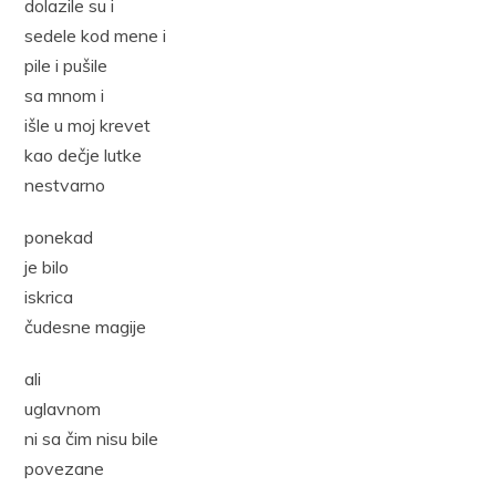
dolazile su i
sedele kod mene i
pile i pušile
sa mnom i
išle u moj krevet
kao dečje lutke
nestvarno
ponekad
je bilo
iskrica
čudesne magije
ali
uglavnom
ni sa čim nisu bile
povezane