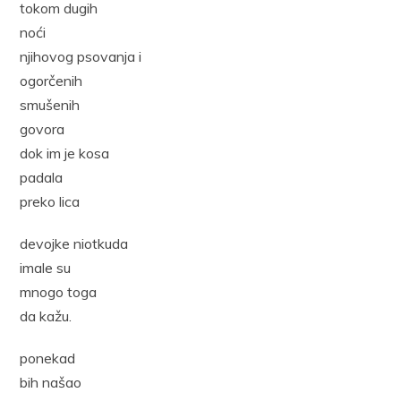
tokom dugih
noći
njihovog psovanja i
ogorčenih
smušenih
govora
dok im je kosa
padala
preko lica
devojke niotkuda
imale su
mnogo toga
da kažu.
ponekad
bih našao