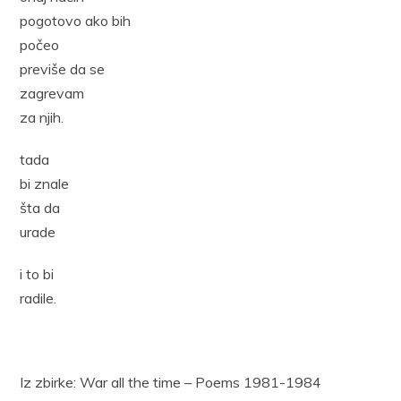
pogotovo ako bih
počeo
previše da se
zagrevam
za njih.
tada
bi znale
šta da
urade
i to bi
radile.
Iz zbirke: War all the time – Poems 1981-1984