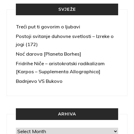
SVJEŽE
Treći put ti govorim o ljubavi
Postoji svitanje duhovne svetlosti – Izreke o
jogi (172)
Noć darova [Planeta Borhes]
Fridrihe Niče – aristokratski radikalizam
[Karpos – Supplementa Allographica]
Badnjevo VS Bukovo
ARHIVA
Arhiva