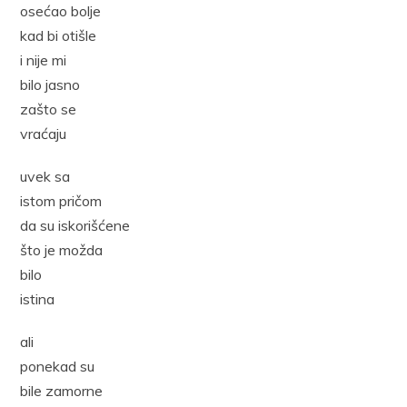
osećao bolje
kad bi otišle
i nije mi
bilo jasno
zašto se
vraćaju
uvek sa
istom pričom
da su iskorišćene
što je možda
bilo
istina
ali
ponekad su
bile zamorne