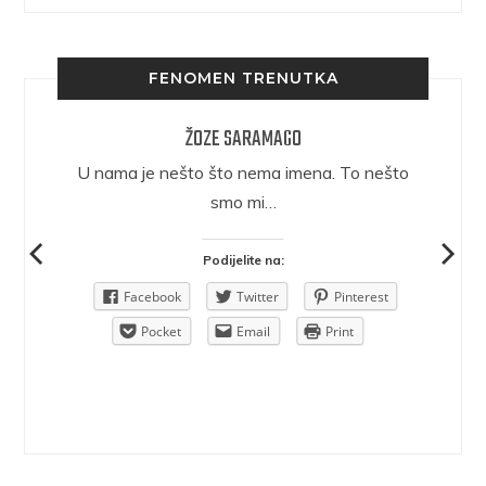
FENOMEN TRENUTKA
ŽOZE SARAMAGO
epričava
U nama je nešto što nema imena. To nešto
ra.
smo mi…
Podijelite na:
Pinterest
Facebook
Twitter
Pinterest
rint
Pocket
Email
Print