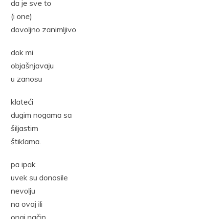
da je sve to
(i one)
dovoljno zanimljivo
dok mi
objašnjavaju
u zanosu
klateći
dugim nogama sa
šiljastim
štiklama.
pa ipak
uvek su donosile
nevolju
na ovaj ili
onaj način