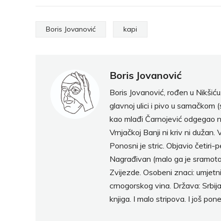
Boris Jovanović
kapi
Boris Jovanović
Boris Jovanović, rođen u Nikšiću.
glavnoj ulici i pivo u samačkom
kao mlađi Čarnojević odgegao na
Vrnjačkoj Banji ni kriv ni dužan.
Ponosni je stric. Objavio četiri-
Nagrađivan (malo ga je sramota, 
Zvijezde. Osobeni znaci: umjetn
crnogorskog vina. Država: Srbija 
knjiga. I malo stripova. I još pone