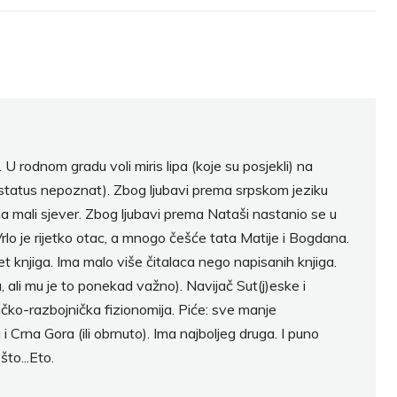
 U rodnom gradu voli miris lipa (koje su posjekli) na
 (status nepoznat). Zbog ljubavi prema srpskom jeziku
 mali sjever. Zbog ljubavi prema Nataši nastanio se u
 Vrlo je rijetko otac, a mnogo češće tata Matije i Bogdana.
pet knjiga. Ima malo više čitalaca nego napisanih knjiga.
ali mu je to ponekad važno). Navijač Sut(j)eske i
ičko-razbojnička fizionomija. Piće: sve manje
i Crna Gora (ili obrnuto). Ima najboljeg druga. I puno
što...Eto.