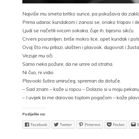
Pocke
Najviše mu smeta britko sunce, pa pokušava da zaklon
Prima udarac kundakom i zanosi se, onako trapav i de
Ljudi se načetili ivicom sokaka, čuje ih, bijesno sikću.
Crveni posramljen, briše mokro lice, opet kundak i potm
Ovaj što mu prilazi, ulašten i plavook, dugovrat i žust
Vezuje mu oči.
Samo neka požure, da ne umre od straha.
Ni čuo, ni vidio.
Plavooki šutira umirućeg, spreman da dotuče.
– Sad znam – kaže u ropcu – Dolazio si u moju pekaru
– I uvijek bi me darovao toplom pogačom – kaže plavoo
Podijelite na:
Facebook
Twitter
Pinterest
Pocket