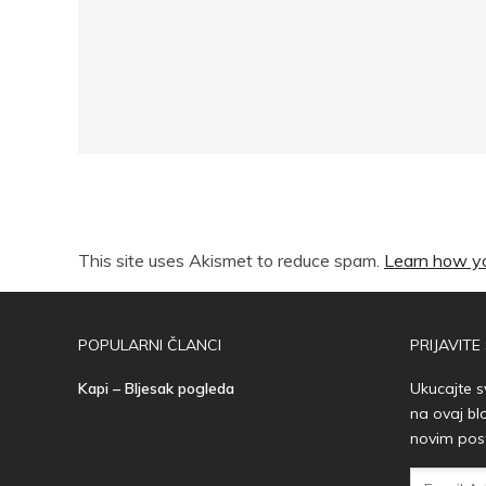
This site uses Akismet to reduce spam.
Learn how yo
POPULARNI ČLANCI
PRIJAVITE
Kapi – Bljesak pogleda
Ukucajte s
na ovaj bl
novim pos
Email