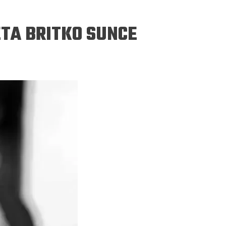
ETA BRITKO SUNCE
ERGEJ JESENJIN
DRAGAN VELIKIĆ
 navikli na življenje pod
Literatura niti prepisuje, niti prep
, navikli smo da užižemo
život, već ga nanovo stvara.
ed ikonama, ali ne i pred
čovjekom.
Podijelite na:
Facebook
Twitter
Pinter
Podijelite na:
Pocket
Email
Print
Twitter
Pinterest