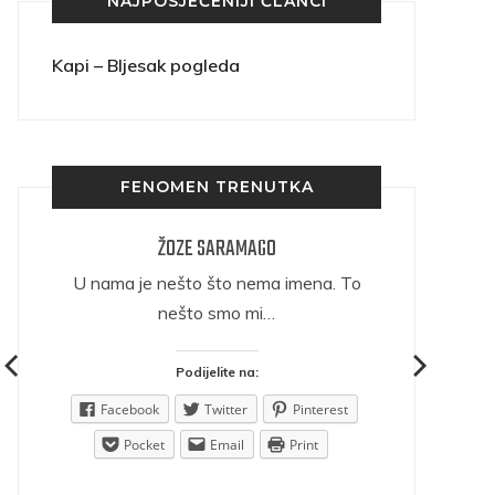
NAJPOSJEĆENIJI ČLANCI
Kapi – Bljesak pogleda
FENOMEN TRENUTKA
ŽOZE SARAMAGO
ričava
U nama je nešto što nema imena. To
nešto smo mi…
Podijelite na:
est
Facebook
Twitter
Pinterest
Pocket
Email
Print