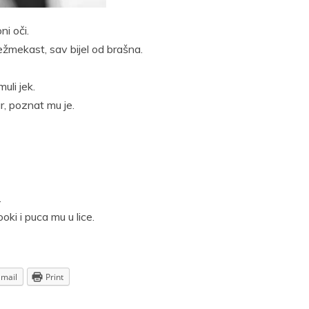
t
Email
Print
i oči.
žmekast, sav bijel od brašna.
uli jek.
ar, poznat mu je.
.
ki i puca mu u lice.
Email
Print