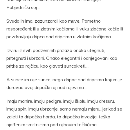
Pobjednički soj…
Svuda ih ima, zazunzarali kao muve. Pametno
raspoređeni: ili u zlatnim kočijama ili vuku zlaćane kočije ili
pozdravljaju dripca nad dripcima u zlatnim kočijama…
Izviru iz svih podzemnih prolaza onako utegnuti,
pritegnuti i ubrzani. Onako elegantni i odnjegovani kao
pritke za rajčicu, kao glavati suncokreti…
A sunce im nije sunce, nego dripac nad dripcima koji im je
darovao ovaj dripački raj nad rajevima…
Imaju manire, imaju pedigre, imaju školu, imaju dresuru,
imaju spin, imaju ubrzanje, samo nemaju mjeru…jer kad se
zaleti ta dripačka horda, ta dripačka invazija, teško
ojađenim smrtnicima pod njihovim točkićima…