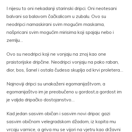
I nijesu to oni nekadanji starinski dripci. Oni neotesani
balvani sa balavom čačkalicom u zubalu. Ovo su
neodripci namaskirani svim mogućim maskama,
našpricani svim mogućim mirisima koji spajaju nebo i
zemlju…
Ovo su neodripci koji ne vonjaju na znoj kao one
praistorijske dripčine. Neodripci vonjaju na pako raban,
dior, bos, šanel i ostala čudesa skuplja od krvi proletera…
Najnoviji dripci su unakaženi egomanijaštvom, a
egomanijaštvo im je preobučeno u gordost,a gordost im
je valjda dripačko dostojanstvo…
Kad jedan sasvim običan i sasvim novi dripac gazi
sasvim običnom velegradskom džadom, iz kopita mu
vrcaju varnice, a griva mu se vijori na vjetru kao državni