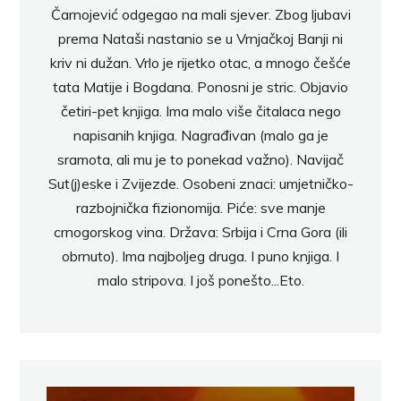
Čarnojević odgegao na mali sjever. Zbog ljubavi
prema Nataši nastanio se u Vrnjačkoj Banji ni
kriv ni dužan. Vrlo je rijetko otac, a mnogo češće
tata Matije i Bogdana. Ponosni je stric. Objavio
četiri-pet knjiga. Ima malo više čitalaca nego
napisanih knjiga. Nagrađivan (malo ga je
sramota, ali mu je to ponekad važno). Navijač
Sut(j)eske i Zvijezde. Osobeni znaci: umjetničko-
razbojnička fizionomija. Piće: sve manje
crnogorskog vina. Država: Srbija i Crna Gora (ili
obrnuto). Ima najboljeg druga. I puno knjiga. I
malo stripova. I još ponešto...Eto.