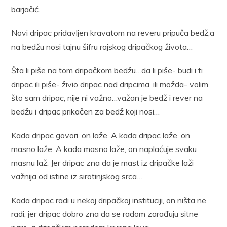
barjačić.
Novi dripac pridavljen kravatom na reveru pripuča bedž,a
na bedžu nosi tajnu šifru rajskog dripačkog života…
Šta li piše na tom dripačkom bedžu…da li piše- budi i ti
dripac ili piše- živio dripac nad dripcima, ili možda- volim
što sam dripac, nije ni važno…važan je bedž i rever na
bedžu i dripac prikačen za bedž koji nosi…
Kada dripac govori, on laže. A kada dripac laže, on
masno laže. A kada masno laže, on naplaćuje svaku
masnu laž. Jer dripac zna da je mast iz dripačke laži
važnija od istine iz sirotinjskog srca…
Kada dripac radi u nekoj dripačkoj instituciji, on ništa ne
radi, jer dripac dobro zna da se radom zarađuju sitne