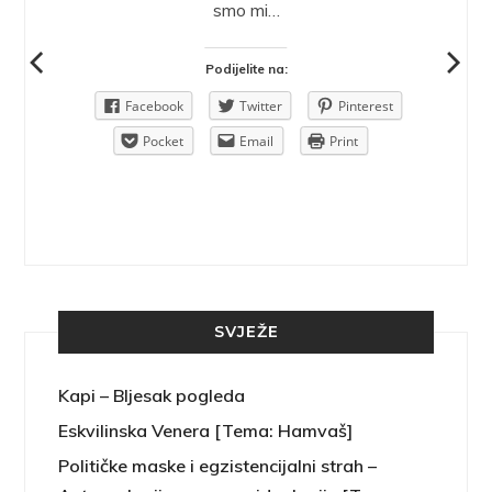
ra.
smo mi…
Podijelite na:
Pinterest
Facebook
Twitter
Pinterest
rint
Pocket
Email
Print
SVJEŽE
Kapi – Bljesak pogleda
Eskvilinska Venera [Tema: Hamvaš]
Političke maske i egzistencijalni strah –