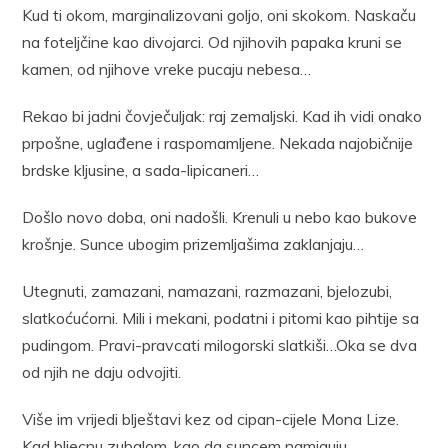
Kud ti okom, marginalizovani goljo, oni skokom. Naskaču
na foteljčine kao divojarci. Od njihovih papaka kruni se
kamen, od njihove vreke pucaju nebesa…
Rekao bi jadni čovječuljak: raj zemaljski. Kad ih vidi onako
prpošne, uglađene i raspomamljene. Nekada najobičnije
brdske kljusine, a sada-lipicaneri…
Došlo novo doba, oni nadošli. Krenuli u nebo kao bukove
krošnje. Sunce ubogim prizemljašima zaklanjaju…
Utegnuti, zamazani, namazani, razmazani, bjelozubi,
slatkoćućorni. Mili i mekani, podatni i pitomi kao pihtije sa
pudingom. Pravi-pravcati milogorski slatkiši…Oka se dva
od njih ne daju odvojiti.
Više im vrijedi blještavi kez od cipan-cijele Mona Lize.
Kad bljecnu zubalom, kao da suncem namiguju.