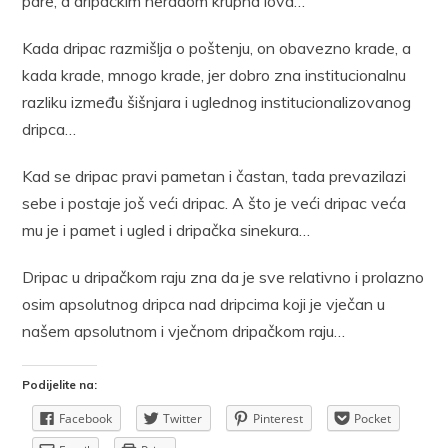
pare, a dripačkim neradom krupna lova…
Kada dripac razmišlja o poštenju, on obavezno krade, a
kada krade, mnogo krade, jer dobro zna institucionalnu
razliku između šišnjara i uglednog institucionalizovanog
dripca…
Kad se dripac pravi pametan i častan, tada prevazilazi
sebe i postaje još veći dripac. A što je veći dripac veća
mu je i pamet i ugled i dripačka sinekura…
Dripac u dripačkom raju zna da je sve relativno i prolazno
osim apsolutnog dripca nad dripcima koji je vječan u
našem apsolutnom i vječnom dripačkom raju…
Podijelite na:
Facebook
Twitter
Pinterest
Pocket