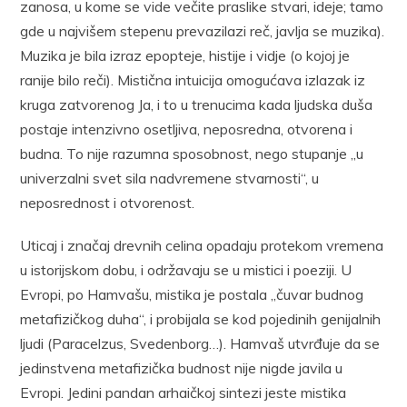
zanosa, u kome se vide večite praslike stvari, ideje; tamo
gde u najvišem stepenu prevazilazi reč, javlja se muzika).
Muzika je bila izraz epopteje, histije i vidje (o kojoj je
ranije bilo reči). Mistična intuicija omogućava izlazak iz
kruga zatvorenog Ja, i to u trenucima kada ljudska duša
postaje intenzivno osetljiva, neposredna, otvorena i
budna. To nije razumna sposobnost, nego stupanje „u
univerzalni svet sila nadvremene stvarnosti“, u
neposrednost i otvorenost.
Uticaj i značaj drevnih celina opadaju protekom vremena
u istorijskom dobu, i održavaju se u mistici i poeziji. U
Evropi, po Hamvašu, mistika je postala „čuvar budnog
metafizičkog duha“, i probijala se kod pojedinih genijalnih
ljudi (Paracelzus, Svedenborg…). Hamvaš utvrđuje da se
jedinstvena metafizička budnost nije nigde javila u
Evropi. Jedini pandan arhaičkoj sintezi jeste mistika