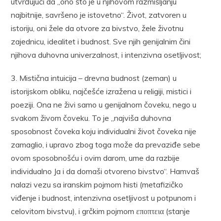
utvrđujući da „ono što je u njihovom razmišljanju
najbitnije, savršeno je istovetno“. Život, zatvoren u
istoriju, oni žele da otvore za bivstvo, žele životnu
zajednicu, idealitet i budnost. Sve njih genijalnim čini
njihova duhovna univerzalnost, i intenzivna osetljivost;
3. Mistična intuicija – drevna budnost (zeman) u
istorijskom obliku, najčešće izražena u religiji, mistici i
poeziji. Ona ne živi samo u genijalnom čoveku, nego u
svakom živom čoveku. To je „najviša duhovna
sposobnost čoveka koju individualni život čoveka nije
zamaglio, i upravo zbog toga može da prevaziđe sebe
ovom sposobnošću i ovim darom, ume da razbije
individualno Ja i da domaši otvoreno bivstvo“. Hamvaš
nalazi vezu sa iranskim pojmom histi (metafizičko
viđenje i budnost, intenzivna osetljivost u potpunom i
celovitom bivstvu), i grčkim pojmom εποπτεια (stanje