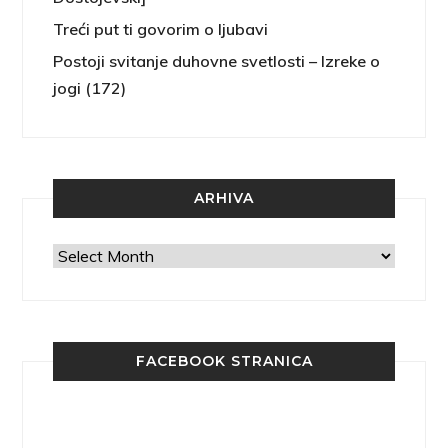
Treći put ti govorim o ljubavi
Postoji svitanje duhovne svetlosti – Izreke o
jogi (172)
ARHIVA
Arhiva
FACEBOOK STRANICA