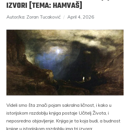
IZVORI [TEMA: HAMVAŠ]
Autor/ka: Zoran Tucaković
April 4, 2026
Videli smo šta znači pojam sakralna ličnost, i kako u
istorijskom razdoblju knjiga postaje Učitelj Života, i
neposredno objavljenje. Knjiga je ta koja budi, a budnost
knjige u istorijskom razdoblju ima tri izvora: