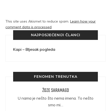
This site uses Akismet to reduce spam.
Learn how your
comment data is processed
.
NAJPOSJEĆENIJI ČLANCI
Kapi – Bljesak pogleda
FENOMEN TRENUTKA
ŽOZE SARAMAGO
epričava
U nama je nešto što nema imena. To nešto
ra.
smo mi…