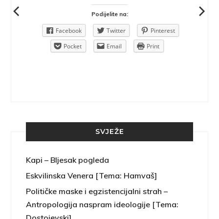
Podijelite na:
Pinterest
Facebook
Twitter
Pinterest
rint
Pocket
Email
Print
SVJEŽE
Kapi – Bljesak pogleda
Eskvilinska Venera [Tema: Hamvaš]
Političke maske i egzistencijalni strah –
Antropologija naspram ideologije [Tema:
Dostojevski]