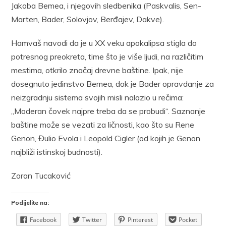
Jakoba Bemea, i njegovih sledbenika (Paskvalis, Sen-
Marten, Bader, Solovjov, Berđajev, Dakve).
Hamvaš navodi da je u XX veku apokalipsa stigla do
potresnog preokreta, time što je više ljudi, na različitim
mestima, otkrilo značaj drevne baštine. Ipak, nije
dosegnuto jedinstvo Bemea, dok je Bader opravdanje za
neizgradnju sistema svojih misli nalazio u rečima:
„Moderan čovek najpre treba da se probudi“. Saznanje
baštine može se vezati za ličnosti, kao što su Rene
Genon, Đulio Evola i Leopold Cigler (od kojih je Genon
najbliži istinskoj budnosti).
Zoran Tucaković
Podijelite na:
Facebook
Twitter
Pinterest
Pocket