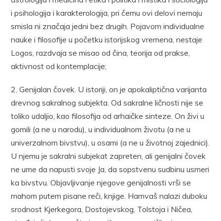
i psihologija i karakterologija, pri čemu ovi delovi nemaju
smisla ni značaja jedni bez drugih. Pojavom individualne
nauke i filosofije u početku istorijskog vremena, nestaje
Logos, razdvaja se misao od čina, teorija od prakse,
aktivnost od kontemplacije;
2. Genijalan čovek. U istoriji, on je apokaliptična varijanta
drevnog sakralnog subjekta. Od sakralne ličnosti nije se
toliko udaljio, kao filosofija od arhaičke sinteze. On živi u
gomili (a ne u narodu), u individualnom životu (a ne u
univerzalnom bivstvu), u osami (a ne u životnoj zajednici).
U njemu je sakralni subjekat zapreten, ali genijalni čovek
ne ume da napusti svoje Ja, da sopstvenu sudbinu usmeri
ka bivstvu. Objavljivanje njegove genijalnosti vrši se
mahom putem pisane reči, knjige. Hamvaš nalazi duboku
srodnost Kjerkegora, Dostojevskog, Tolstoja i Ničea,