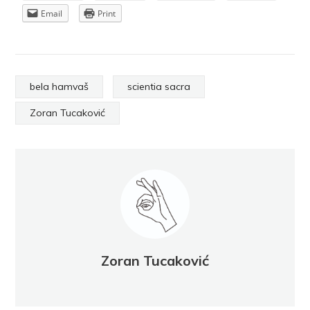
Email
Print
bela hamvaš
scientia sacra
Zoran Tucaković
Zoran Tucaković