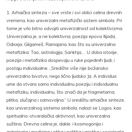
1. Arhaička sinteza – sve vrste i svi oblici celina drevnih
vremena, kao univerzalni metafizički sistem simbola. Pri
tome je vrlo bitno odvojiti univerzalnost od kolektivizma.
Univerzalna je, a ne kolektivna, poezija epova Ilijada,
Odiseja, Gilgameš, Ramajana, kao što su univerzalna
metafizika: Tao, astrologija, Sankhja,… U doba istorije,
poezija i metafizika dospevaju u ruke pojedinih ljudi, i
postaju individualne. „Središte više nije božansko
univerzalno bivstvo, nego lično ljudsko Ja. A individua
ume da stvara samo individualnu poeziju i individualnu
metafiziku; individualnu, što znači da je fragmetarna,
plitka, slučajna i samovoljna.“ U središtu arhaičke sinteze,
kao univerzalnog sistema simbola, nalazi se Logos, kao
spiritualno-stvaralačka aktivnost, kao univerzalna
suština. Drevna celina je, dakle: i kosmogonija i
astrologija i medicina i etika i politika i mistika i sociologija