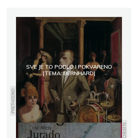
SVE JE TO PODLO I POKVARENO
[TEMA: BERNHARD]
PRETHODNO
SLEDEĆE