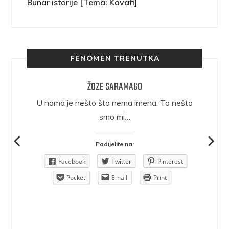
Bunar istorije [Tema: Kavafi]
FENOMEN TRENUTKA
ŽOZE SARAMAGO
epričava
U nama je nešto što nema imena. To nešto
ra.
smo mi…
Podijelite na:
Pinterest
Facebook
Twitter
Pinterest
rint
Pocket
Email
Print