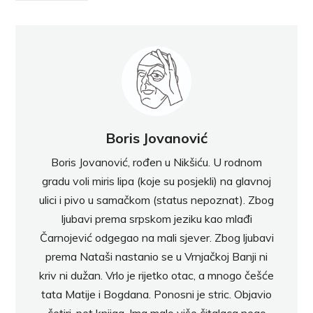
Boris Jovanović
Boris Jovanović, rođen u Nikšiću. U rodnom
gradu voli miris lipa (koje su posjekli) na glavnoj
ulici i pivo u samačkom (status nepoznat). Zbog
ljubavi prema srpskom jeziku kao mlađi
Čarnojević odgegao na mali sjever. Zbog ljubavi
prema Nataši nastanio se u Vrnjačkoj Banji ni
kriv ni dužan. Vrlo je rijetko otac, a mnogo češće
tata Matije i Bogdana. Ponosni je stric. Objavio
četiri-pet knjiga. Ima malo više čitalaca nego