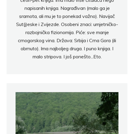
napisanih knjiga. Nagrađivan (malo ga je
sramota, ali mu je to ponekad važno). Navijač
Sut(j)eske i Zvijezde. Osobeni znaci: umjetničko-
razbojnička fizionomija. Piće: sve manje
crnogorskog vina. Država: Srbija i Crna Gora (ili
obrnuto). Ima najboljeg druga. I puno knjiga. I
malo stripova. I još ponešto...Eto.