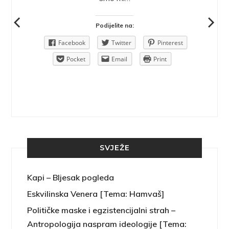
Podijelite na:
Pinterest
Facebook
Twitter
Pinterest
rint
Pocket
Email
Print
SVJEŽE
Kapi – Bljesak pogleda
Eskvilinska Venera [Tema: Hamvaš]
Političke maske i egzistencijalni strah –
Antropologija naspram ideologije [Tema: