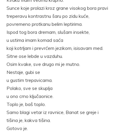
Sunce koje prolazi kroz grane visokog bora pravi
treperavu kontrastnu šaru po zidu kuće,
povremeno protkanu belim leptirima.
Ispod tog bora dremam, slušam insekte,
u ustima imam komad saća
koji kotrljam i prevrćem jezikom, isisavam med.
Sitne ose lebde u vazduhu.
Osim kvake, sve drugo mi je mutno.
Nestaje, gubi se
u gustim trepavicama.
Polako, sve se skuplja
u ono crno ključaonice.
Toplo je, baš toplo.
Samo blagi vetar iz ravnice, Banat se greje i
tišina je, kakva tišina.
Gotovo je.