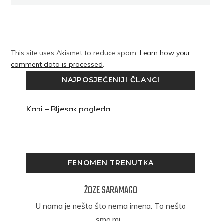
This site uses Akismet to reduce spam.
Learn how your
comment data is processed
.
NAJPOSJEĆENIJI ČLANCI
Kapi – Bljesak pogleda
FENOMEN TRENUTKA
ŽOZE SARAMAGO
epričava
U nama je nešto što nema imena. To nešto
ra.
smo mi…