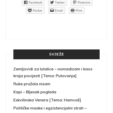
Pinterest
Facebook
Twitter
Pinterest
rint
Pocket
Email
Print
SVJEŽE
Zemljovidi za lutalice – nomadizam i kaos
kraja povijesti [Tema: Putovanja]
Ruke pružala nisam
Kapi – Bljesak pogleda
Eskvilinska Venera [Tema: Hamvaš]
Političke maske i egzistencijalni strah –