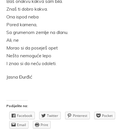
Baš onakvu kakva sam bila.
Znaš ti dobro kakva.
Ona ispod neba
Pored kamena,
Sa grumenom zemlje na dlanu.
Ali, ne
Morao si da poseješ opet
Nešto nemoguće lepo
I znao si da neću odoleti.
Jasna Đurđić
Podijelite na:
Facebook
Twitter
Pinterest
Pocket
Email
Print