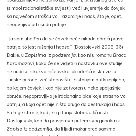
(simbol racionalističke svijesti) već i uvjerenje da čovjek
sa najvećom strašću voli razaranje i haos, što je, opet,
neodvojivo od usuda patnje.
„Ja sam ubeđen da se čovek neće nikada odreći prave
patnje, to jest rušenja i haosa.“ (Dostojevski 2008: 36)
Dakle, u
Zapisima iz podzemlja
, kao ni u romanu
Braća
Karamazovi
, kako će se vidjeti u nastavku ove studije
,
ne nudi se nikakva ničeovska, ali ni kršćanska vizija
ljudske prirode, već stanovište, historijom potkrijepljeno,
po kojem čovjek, i kad nije zatvoren u neke spoljašnje
obruče, nepopravljivo je iracionalno biće koje strasno voli
patnju, a koja opet nije ništa drugo do destrukcija i haos.
S druge strane, kad je u pitanju
sloboda
ličnosti,
Dostojevski, kao da provjerava putem svog junaka iz
Zapisa iz podzemlja
, da li ljudi makar pred samima