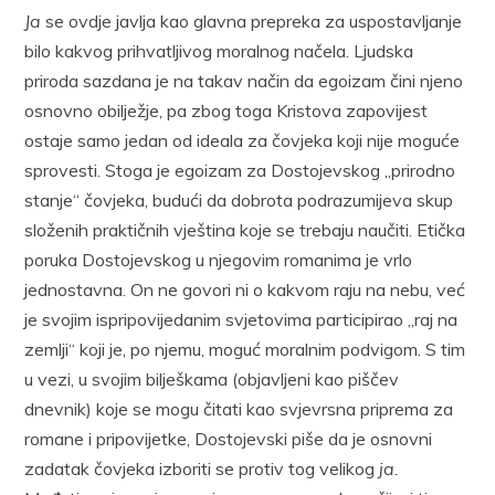
Ja
se ovdje javlja kao glavna prepreka za uspostavljanje
bilo kakvog prihvatljivog moralnog načela. Ljudska
priroda sazdana je na takav način da egoizam čini njeno
osnovno obilježje, pa zbog toga Kristova zapovijest
ostaje samo jedan od ideala za čovjeka koji nije moguće
sprovesti. Stoga je egoizam za Dostojevskog „prirodno
stanje“ čovjeka, budući da dobrota podrazumijeva skup
složenih praktičnih vještina koje se trebaju naučiti. Etička
poruka Dostojevskog u njegovim romanima je vrlo
jednostavna. On ne govori ni o kakvom raju na nebu, već
je svojim ispripovijedanim svjetovima participirao „raj na
zemlji“ koji je, po njemu, moguć moralnim podvigom. S tim
u vezi, u svojim bilješkama (objavljeni kao piščev
dnevnik) koje se mogu čitati kao svjevrsna priprema za
romane i pripovijetke, Dostojevski piše da je osnovni
zadatak čovjeka izboriti se protiv tog velikog
ja.