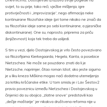
svijet, to su prije, tako reći, vježbe mišljenja, igre
protivrječnosti i „improvizacije“, nego afirmacija neke
kontinuirane filozofske ideje (pri tome nikako ne znači da
su filozofske ideje same po sebi kontinuirane, a pjesničke
diskontinuirane). One su, naprosto, priprema za priču
(književnost) koja tek treba da uslijedi.
S tim u vezi, djelo Dostojevskog je vrlo često povezivano
sa filozofijama Kierkegaarda, Hegela, Kanta, a posebice
Nietzschea. Ne može se pouzdano znati da li je
Nietzsche, naprimjer, čitao roman
Idiot
, ako jeste sigurno
je u liku kneza Miškina mogao naći dodatna utemeljenja
za kritiku kršćanske etike. U tom smislu je i Lav Šestov2
pravio poveznicu između Nietzschea i Dostojevskog u
činjenici da su obojica „zlatne snove“ predstavili kao
„dečije maštarije“ jer nikakva društvena reforma nije u