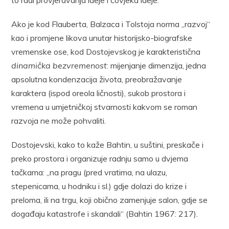
Ako je kod Flauberta, Balzaca i Tolstoja norma „razvoj“
kao i promjene likova unutar historijsko-biografske
vremenske ose, kod Dostojevskog je karakteristična
dinamička bezvremenost
: mijenjanje dimenzija, jedna
apsolutna kondenzacija života, preobražavanje
karaktera (ispod oreola ličnosti), sukob prostora i
vremena u umjetničkoj stvarnosti kakvom se roman
razvoja ne može pohvaliti.
Dostojevski, kako to kaže Bahtin, u suštini, preskače i
preko prostora i organizuje radnju samo u dvjema
tačkama: „na pragu (pred vratima, na ulazu,
stepenicama, u hodniku i sl.) gdje dolazi do krize i
preloma, ili na trgu, koji obično zamenjuje salon, gdje se
događaju katastrofe i skandali“ (Bahtin 1967: 217).