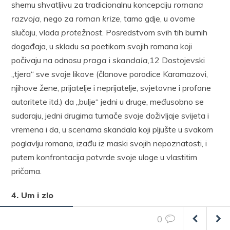
shemu shvatljivu za tradicionalnu koncepciju
romana
razvoja
, nego za
roman krize
, tamo gdje, u ovome
slučaju, vlada
protežnost
. Posredstvom svih tih burnih
događaja, u skladu sa poetikom svojih romana koji
počivaju na odnosu
praga
i
skandala
,12 Dostojevski
„tjera“ sve svoje likove (članove porodice Karamazovi,
njihove žene, prijatelje i neprijatelje, svjetovne i profane
autoritete itd.) da „bulje“ jedni u druge, međusobno se
sudaraju, jedni drugima tumače svoje doživljaje svijeta i
vremena i da, u scenama skandala koji pljušte u svakom
poglavlju romana, izađu iz maski svojih nepoznatosti, i
putem konfrontacija potvrde svoje uloge u vlastitim
pričama.
4. Um i zlo
0
Zlo će u romanu, u skladu sa sumnjom u