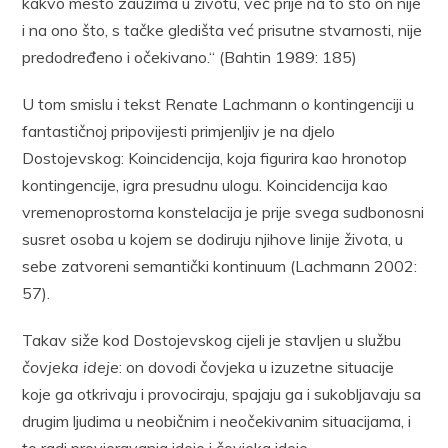
kakvo mesto zauzima u životu, već prije na to što on nije
i na ono što, s tačke gledišta već prisutne stvarnosti, nije
predodređeno i očekivano.“ (Bahtin 1989: 185)
U tom smislu i tekst Renate Lachmann o kontingenciji u
fantastičnoj pripovijesti primjenljiv je na djelo
Dostojevskog: Koincidencija, koja figurira kao hronotop
kontingencije, igra presudnu ulogu. Koincidencija kao
vremenoprostorna konstelacija je prije svega sudbonosni
susret osoba u kojem se dodiruju njihove linije života, u
sebe zatvoreni semantički kontinuum (Lachmann 2002:
57).
Takav siže kod Dostojevskog cijeli je stavljen u službu
čovjeka ideje
: on dovodi čovjeka u izuzetne situacije
koje ga otkrivaju i provociraju, spajaju ga i sukobljavaju sa
drugim ljudima u neobičnim i neočekivanim situacijama, i
to radi provjeravanja ideje i čovjeka ideje.