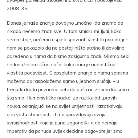
2008: 35)
Danas je naše znanje dovoljno „moćno“ da znamo da
nikada nećemo znati sve. U tom smislu, mi, ljudi, kako
stvari stoje, nećemo uspjeti spoznati vlastitu prirodu, jer
nam se pokazalo da ne postoji ništa
stalno
ili dovoljno
određeno
u nama da bismo zasigurno
znali
. Mi smo sebi
nedostižni na sličan način kako nam je nedostižna
vlastita podsvijest
.
S apsolutom znanja o nama samima
možemo da raspolažemo samo u jednom slučaju – u
trenutku kada priznamo sebi da baš i ne znamo ko smo i
šta smo. Humanističke nauke, za razliku od „pravih“
nauka, oslanjajući se na svijet umjetnosti, razotkrivaju
onu vrstu stvarnosti, i time opravdavaju svoju
svrsishodnost, koja je puna zagonetki, a da nemaju
imperativ da ponude uvijek decidne odgovore jer smo