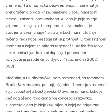
vremena
.
Ta
dinamička bezvremenost
, momenat je
prekoračenja praga, krize, prijeloma u polju napetosti
između zakona i protivzakona. Ali ono je prije svega
vrijeme „iskupljenja“ i „preporoda“. „Normalnost je
stavljena izvan snage“, pisala je Lachmann, „tačnije
rečeno, red i haos prestaju biti suprotnost. U tom kriznom
vremenu u kojem se priroda regeneriše utoliko što ranije
umire, umiru i ljudi kako bi doprinijeli ponovnom
oživljavanju prirode čiji su dijelovi
.
“ (Lachmann 2002:
393)
Međutim, u toj
dinamičkoj bezvremenosti
, sa romanom
Braća Karamazovi
, postoji još jedna dimenzija
vremena
koju uspostavlja Dostojevski
.
U ovome romanu, kako je
već naglašeno, tradicionalnoj koncepciji
razvitka
,
suprotstavljena je ideja
iskupljenja
kojoj ne odgovara
preduga transformacija karaktera, nego nagli prelaz i