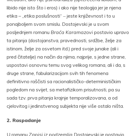
libido nije isto što i eros) i ako nije teologija jer je njena
etika – „etika poslušnosti“ ‒ jeste književnost i to u
ponajboljem svom smislu. Dostojevski je u svom
posljednjem romanu
Braća Karamazovi
postavio upravo
ta pitanja (dostojanstva, pravednosti, srdžbe, želje za
istinom, želje za osvetom itd.) pred svoje junake (ali i
pred čitatelje) na način da njima, najprije, s jedne strane,
uspostavi osnovnu temu svog velikog romana, ali i da, s
druge strane, fabularizacijom svih tih fenomena
definitivno raščisti sa racionalističko-determinističkim
pogledom na svijet, sa metafizikom prisutnosti, pa su
sada tzv. prva pitanja krajnje temporalizovana, a od
cjelovitog i jedinstvenog subjekta nije više ostalo ništa.
2. Raspadanje
U romanu
Zapisi iz podzemlja
Dostojevski je postavio