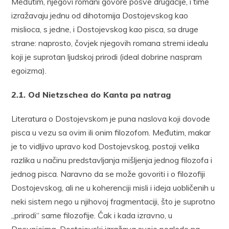
Međutim, njegovi romani govore posve drugačije, i time
izražavaju jednu od dihotomija Dostojevskog kao
mislioca, s jedne, i Dostojevskog kao pisca, sa druge
strane: naprosto, čovjek njegovih romana stremi idealu
koji je suprotan ljudskoj prirodi (ideal dobrine naspram
egoizma).
2.1.
Od Nietzschea do Kanta pa natrag
Literatura o Dostojevskom je puna naslova koji dovode
pisca u vezu sa ovim ili onim filozofom. Međutim, makar
je to vidljivo upravo kod Dostojevskog, postoji velika
razlika u načinu predstavljanja mišljenja jednog filozofa i
jednog pisca. Naravno da se može govoriti i o filozofiji
Dostojevskog, ali ne u koherenciji misli i ideja uobličenih u
neki sistem nego u njihovoj fragmentaciji, što je suprotno
„prirodi“ same filozofije. Čak i kada izravno, u
Dnevnicima
, Dostojevski izražava svoje poglede na