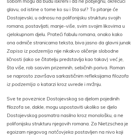
sobom mogu da budu iskreni i da ne pobjegnu, okrećući
glavu, od istine o tome ko su i šta su!? To pitanje će
Dostojevski, u odnosu na polifonijsku strukturu svojih
romana, postavljati, manje-više, svim svojim likovima u
cjelokupnom djelu. Prateći fabulu romana, onako kako
ona odmiče stranicama teksta, biva jasno da glavni junak
Zapisa iz podzemlja
nije nikakvo oličenje slobodne
ličnosti (iako se čitatelju predstavlja kao takav) već je,
šta više, rob sasvim prizemnih, sebičnih poriva. Roman
se naprosto završava sarkastičnim refleksijama
filozofa
iz podzemlja
o katarzi kroz uvrede i mržnju.
Sve te poveznice Dostojevskog sa djelom pojedinih
filozofa se, dakle, mogu uspostaviti ukoliko se djelo
Dostojevskog posmatra nasilno kroz monološku, a ne
polifonijsku strukturu njegovih romana. Za Nietzschea je
egoizam njegovog
natčovjeka
postavljen na nivo koji