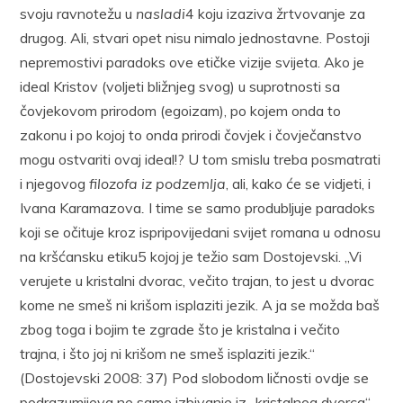
svoju ravnotežu u
nasladi
4 koju izaziva žrtvovanje za
drugog. Ali, stvari opet nisu nimalo jednostavne. Postoji
nepremostivi paradoks ove etičke vizije svijeta. Ako je
ideal Kristov (voljeti bližnjeg svog) u suprotnosti sa
čovjekovom prirodom (egoizam), po kojem onda to
zakonu i po kojoj to onda prirodi čovjek i čovječanstvo
mogu ostvariti ovaj ideal!? U tom smislu treba posmatrati
i njegovog
filozofa iz podzemlja
, ali, kako će se vidjeti, i
Ivana Karamazova
.
I time se samo produbljuje paradoks
koji se očituje kroz ispripovijedani svijet romana u odnosu
na kršćansku etiku5 kojoj je težio sam Dostojevski. „Vi
verujete u kristalni dvorac, večito trajan, to jest u dvorac
kome ne smeš ni krišom isplaziti jezik. A ja se možda baš
zbog toga i bojim te zgrade što je kristalna i večito
trajna, i što joj ni krišom ne smeš isplaziti jezik.“
(Dostojevski 2008: 37) Pod slobodom ličnosti ovdje se
podrazumijeva ne samo izbivanje iz „kristalnog dvorca“