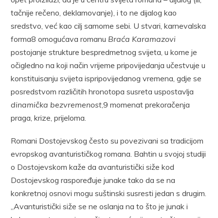
tačnije rečeno, deklamovanje), i to ne dijalog kao
sredstvo, već kao cilj samome sebi. U stvari, karnevalska
forma8 omogućava romanu
Braća Karamazovi
postojanje strukture bespredmetnog svijeta, u kome je
očigledno na koji način vrijeme pripovijedanja učestvuje u
konstituisanju svijeta ispripovijedanog vremena, gdje se
posredstvom različitih hronotopa susreta uspostavlja
dinamička bezvremenost
,9 momenat prekoračenja
praga, krize, prijeloma.
Romani Dostojevskog često su povezivani sa tradicijom
evropskog avanturističkog romana. Bahtin u svojoj studiji
o Dostojevskom kaže da avanturistički siže kod
Dostojevskog raspoređuje junake tako da se na
konkretnoj osnovi mogu suštinski susresti jedan s drugim.
„Avanturistički siže se ne oslanja na to što je junak i