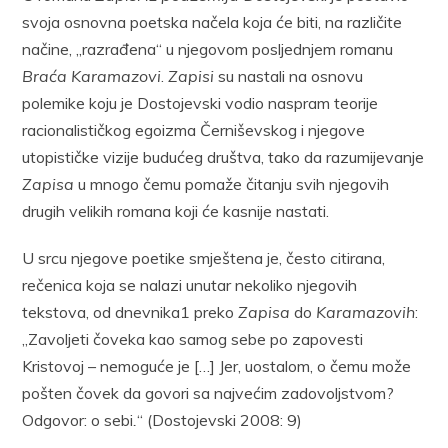
svoja osnovna poetska načela koja će biti, na različite
načine, „razrađena“ u njegovom posljednjem romanu
Braća Karamazovi
.
Zapisi
su nastali na osnovu
polemike koju je Dostojevski vodio naspram teorije
racionalističkog egoizma Černiševskog i njegove
utopističke vizije budućeg društva, tako da razumijevanje
Zapisa
u mnogo čemu pomaže čitanju svih njegovih
drugih velikih romana koji će kasnije nastati.
U srcu njegove poetike smještena je, često citirana,
rečenica koja se nalazi unutar nekoliko njegovih
tekstova, od dnevnika1 preko
Zapisa
do
Karamazovih
:
„Zavoljeti čoveka kao samog sebe po zapovesti
Kristovoj – nemoguće je […] Jer, uostalom, o čemu može
pošten čovek da govori sa najvećim zadovoljstvom?
Odgovor: o sebi
.
“ (Dostojevski 2008: 9)