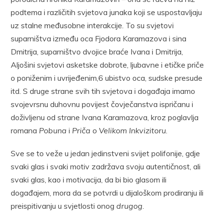
podtema i različitih svjetova junaka koji se uspostavljaju
uz stalne međusobne interakcije. To su svjetovi
suparništva između oca Fjodora Karamazova i sina
Dmitrija, suparništvo dvojice braće Ivana i Dmitrija,
Aljošini svjetovi asketske dobrote, ljubavne i etičke priče
o poniženim i uvrijeđenim,6 ubistvo oca, sudske presude
itd. S druge strane svih tih svjetova i događaja imamo
svojevrsnu duhovnu povijest čovječanstva ispričanu i
doživljenu od strane Ivana Karamazova, kroz poglavlja
romana
Pobuna
i
Priča o Velikom Inkvizitoru
.
Sve se to veže u jedan jedinstveni svijet polifonije, gdje
svaki glas i svaki motiv zadržava svoju autentičnost, ali
svaki glas, kao i motivacija, da bi bio glasom ili
događajem, mora da se potvrdi u dijaloškom prodiranju ili
preispitivanju u svjetlosti onog
drugog
.