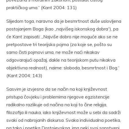
praktičkog uma.“ (Kant 2004: 131)
Slijedom toga, naravno da je besmrtnost duše uslovljena
postojanjem Boga (kao „najvišeg iskonskog dobra“), pa
će Kant zapisati: „Najviše dobro nije moguće ako se ne
pretpostave tri teorijska pojma (za koje se, pošto su
samo čisti pojmovi uma, ne može naći nikakav
odgovarajući opažaj, dakle na teorijskom putu nikakva
objektivna realnost), naime: sloboda, besmrtnost i Bog.“
(Kant 2004: 143)
Sasvim je izvjesno da se način na koji književnost
pristupa čovjeku i problemima njegove egzistencije
radikalno razlikuje od načina na koji to čine religija,
filozofija ili nauka, iako književnost može u sebi da sadrži
svaki od nabrojanih diskursa. Svaka individualna poetika,
pa tako i poetika Dostojevskog, ima neki svoj sopstveni