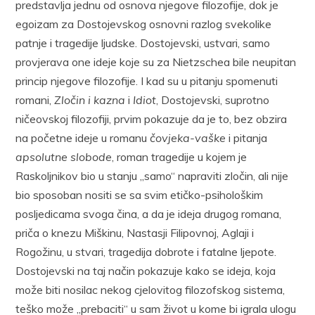
predstavlja jednu od osnova njegove filozofije, dok je
egoizam za Dostojevskog osnovni razlog svekolike
patnje i tragedije ljudske. Dostojevski, ustvari, samo
provjerava one ideje koje su za Nietzschea bile neupitan
princip njegove filozofije. I kad su u pitanju spomenuti
romani,
Zločin i kazna
i
Idiot
, Dostojevski, suprotno
ničeovskoj filozofiji, prvim pokazuje da je to, bez obzira
na početne ideje u romanu
čovjeka-vaške
i pitanja
apsolutne slobode
, roman tragedije u kojem je
Raskoljnikov bio u stanju „samo“ napraviti zločin, ali nije
bio sposoban nositi se sa svim etičko-psihološkim
posljedicama svoga čina, a da je ideja drugog romana,
priča o knezu Miškinu, Nastasji Filipovnoj, Aglaji i
Rogožinu, u stvari, tragedija dobrote i fatalne ljepote.
Dostojevski na taj način pokazuje kako se ideja, koja
može biti nosilac nekog cjelovitog filozofskog sistema,
teško može „prebaciti“ u sam život u kome bi igrala ulogu