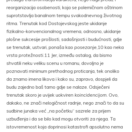
reorganizacija osobenosti, koja se polemičnom oštrinom
suprotstavlja banalnom tempu svakodnevnog životnog
ritma. Trenutak kod Dostojevskog jeste ukidanje
fizikalno-konvencionalnog vremena, odnosno, ukidanje
plošne sukcesije prošlosti, sadašnjosti i budućnosti, gdje
se trenutak, ustvari, ponaša kao
posezanje
,10 kao neka
vrsta
protežnosti
.11 Jer, između ostalog, da bismo
shvatili neku veliku scenu u romanu, dovoljno je
poznavati minimum prethodnog proticanja, tek onoliko
da znamo imena likova i kako su, zapravo, dospjeli da
budu zajedno baš tamo gdje se nalaze. Odsječeni
trenutak skoro je uvijek uokviren
koincidencijom
. Ovo,
dakako, ne znači nelogičnost radnje, nego znači to da su
sudbine junaka već „na početku“ sazrele za prijem
uzbuđenja i da se bilo kad mogu otvoriti za njega. Ta
istovremenost koja doprinosi katastrofi apsolutno nema