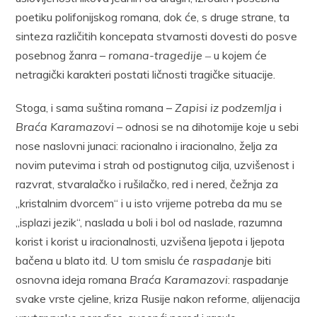
poetiku polifonijskog romana, dok će, s druge strane, ta
sinteza različitih koncepata stvarnosti dovesti do posve
posebnog žanra –
romana-tragedije
‒ u kojem će
netragički karakteri postati ličnosti tragičke situacije.
Stoga, i sama suština romana –
Zapisi iz podzemlja
i
Braća Karamazovi –
odnosi se na dihotomije koje u sebi
nose naslovni junaci: racionalno i iracionalno, želja za
novim putevima i strah od postignutog cilja, uzvišenost i
razvrat, stvaralačko i rušilačko, red i nered, čežnja za
„kristalnim dvorcem“ i u isto vrijeme potreba da mu se
„isplazi jezik“, naslada u boli i bol od naslade, razumna
korist i korist u iracionalnosti, uzvišena ljepota i ljepota
bačena u blato itd. U tom smislu će
raspadanje
biti
osnovna ideja romana
Braća Karamazovi
: raspadanje
svake vrste cjeline, kriza Rusije nakon reforme, alijenacija