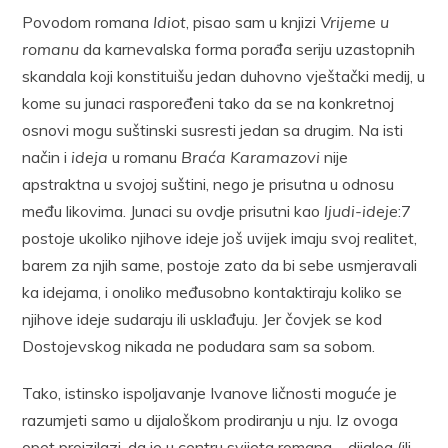
Povodom romana
Idiot
, pisao sam u knjizi
Vrijeme u
romanu
da karnevalska forma porađa seriju uzastopnih
skandala koji konstituišu jedan duhovno vještački medij, u
kome su junaci raspoređeni tako da se na konkretnoj
osnovi mogu suštinski susresti jedan sa drugim. Na isti
način i
ideja
u romanu
Braća Karamazovi
nije
apstraktna u svojoj suštini, nego je prisutna u odnosu
među likovima. Junaci su ovdje prisutni kao
ljudi-ideje
:7
postoje ukoliko njihove ideje još uvijek imaju svoj realitet,
barem za njih same, postoje zato da bi sebe usmjeravali
ka idejama, i onoliko međusobno kontaktiraju koliko se
njihove ideje sudaraju ili usklađuju. Jer čovjek se kod
Dostojevskog nikada ne podudara sam sa sobom.
Tako, istinsko ispoljavanje Ivanove ličnosti moguće je
razumjeti samo u dijaloškom prodiranju u nju. Iz ovoga
opet proizilazi, da je u centru svijeta romana – dijalog (ili,