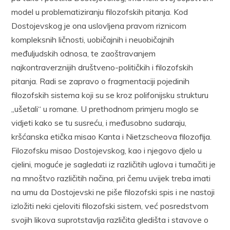
model u problematiziranju filozofskih pitanja. Kod
Dostojevskog je ona uslovljena pravom riznicom
kompleksnih ličnosti, uobičajnih i neuobičajnih
međuljudskih odnosa, te zaoštravanjem
najkontraverznijih društveno-političkih i filozofskih
pitanja. Radi se zapravo o fragmentaciji pojedinih
filozofskih sistema koji su se kroz polifonijsku strukturu
„ušetali“ u romane. U prethodnom primjeru moglo se
vidjeti kako se tu susreću, i međusobno sudaraju,
kršćanska etička misao Kanta i Nietzscheova filozofija.
Filozofsku misao Dostojevskog, kao i njegovo djelo u
cjelini, moguće je sagledati iz različitih uglova i tumačiti je
na mnoštvo različitih načina, pri čemu uvijek treba imati
na umu da Dostojevski ne piše filozofski spis i ne nastoji
izložiti neki cjeloviti filozofski sistem, već posredstvom
svojih likova suprotstavlja različita gledišta i stavove o