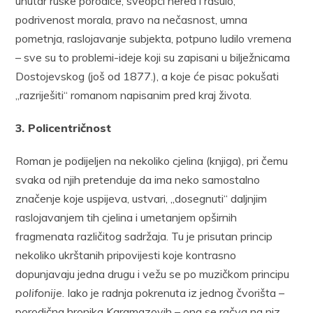
unutar ruske porodice, sveopći nered i rasulo,
podrivenost morala, pravo na nečasnost, umna
pometnja, raslojavanje subjekta, potpuno ludilo vremena
– sve su to problemi-ideje koji su zapisani u bilježnicama
Dostojevskog (još od 1877.), a koje će pisac pokušati
„razriješiti“ romanom napisanim pred kraj života.
3. Policentričnost
Roman je podijeljen na nekoliko cjelina (knjiga), pri čemu
svaka od njih pretenduje da ima neko samostalno
značenje koje uspijeva, ustvari, „dosegnuti“ daljnjim
raslojavanjem tih cjelina i umetanjem opširnih
fragmenata različitog sadržaja. Tu je prisutan princip
nekoliko ukrštanih pripovijesti koje kontrasno
dopunjavaju jedna drugu i vežu se po muzičkom principu
polifonije
. Iako je radnja pokrenuta iz jednog čvorišta –
porodična hronika Karamazovih – ona se račva na niz