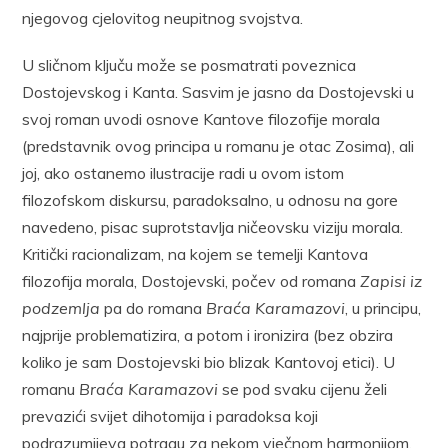
njegovog cjelovitog neupitnog svojstva.
U sličnom ključu može se posmatrati poveznica
Dostojevskog i Kanta. Sasvim je jasno da Dostojevski u
svoj roman uvodi osnove Kantove filozofije morala
(predstavnik ovog principa u romanu je otac Zosima), ali
joj, ako ostanemo ilustracije radi u ovom istom
filozofskom diskursu, paradoksalno, u odnosu na gore
navedeno, pisac suprotstavlja ničeovsku viziju morala.
Kritički racionalizam, na kojem se temelji Kantova
filozofija morala, Dostojevski, počev od romana
Zapisi iz
podzemlja
pa do romana
Braća Karamazovi
, u principu,
najprije problematizira, a potom i ironizira (bez obzira
koliko je sam Dostojevski bio blizak Kantovoj etici). U
romanu
Braća Karamazovi
se pod svaku cijenu želi
prevazići svijet dihotomija i paradoksa koji
podrazumijeva potragu za nekom vječnom harmonijom,