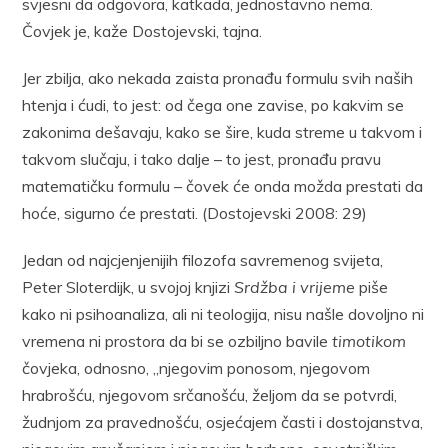
svjesni da odgovora, katkada, jednostavno nema.
Čovjek je, kaže Dostojevski, tajna.
Jer zbilja, ako nekada zaista pronađu formulu svih naših
htenja i ćudi, to jest: od čega one zavise, po kakvim se
zakonima dešavaju, kako se šire, kuda streme u takvom i
takvom slučaju, i tako dalje – to jest, pronađu pravu
matematičku formulu – čovek će onda možda prestati da
hoće, sigurno će prestati. (Dostojevski 2008: 29)
Jedan od najcjenjenijih filozofa savremenog svijeta,
Peter Sloterdijk, u svojoj knjizi
Srdžba i vrijeme
piše
kako ni psihoanaliza, ali ni teologija, nisu našle dovoljno ni
vremena ni prostora da bi se ozbiljno bavile
timotikom
čovjeka, odnosno, „njegovim ponosom, njegovom
hrabrošću, njegovom srčanošću, željom da se potvrdi,
žudnjom za pravednošću, osjećajem časti i dostojanstva,