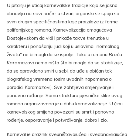
U pitanju je uticaj karnevalske tradicije koja se jasno
obnavlja na
novi način
, u stvari, organski se spaja sa
svim drugim specifičnostima koje proizilaze iz forme
polifonijskog romana. Karnevalizacija omogućava
Dostojevskom da vidi i prikaže takve trenutke u
karakteru i ponašanju ljudi koji u uslovima „normalnog
života“ ne bi mogli da se ispolje. Tako u romanu
Braća
Karamazovi
nema ništa što bi moglo da se stabilizuje,
da se opravdano smiri u sebi, da uđe u običan tok
biografskog vremena (osim uvodnih napomena o
porodici Karamazovi). Sve zahtijeva smjenjivanje i
ponovno rađanje. Sama struktura pjesničke slike ovog
romana organizovana je u duhu karnevalizacije. U činu
karnevalskog smijeha povezani su smrt i ponovno
rođenje, osporavanje i potvrđivanje, dobro i zlo.
Karneval je praznik sveuništavajućeg i sveobnavljajućeg