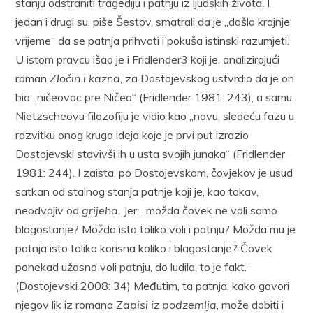
stanju odstraniti tragediju i patnju iz ljudskih života. I
jedan i drugi su, piše Šestov, smatrali da je „došlo krajnje
vrijeme“ da se patnja prihvati i pokuša istinski razumjeti.
U istom pravcu išao je i Fridlender3 koji je, analizirajući
roman
Zločin i kazna
, za Dostojevskog ustvrdio da je on
bio „ničeovac pre Ničea“ (Fridlender 1981: 243), a samu
Nietzscheovu filozofiju je vidio kao „novu, sledeću fazu u
razvitku onog kruga ideja koje je prvi put izrazio
Dostojevski stavivši ih u usta svojih junaka“ (Fridlender
1981: 244). I zaista, po Dostojevskom, čovjekov je usud
satkan od stalnog stanja patnje koji je, kao takav,
neodvojiv od
grijeha.
Jer, „možda čovek ne voli samo
blagostanje? Možda isto toliko voli i patnju? Možda mu je
patnja isto toliko korisna koliko i blagostanje? Čovek
ponekad užasno voli patnju, do ludila, to je fakt.“
(Dostojevski 2008: 34) Međutim, ta patnja, kako govori
njegov lik iz romana
Zapisi iz podzemlja
, može dobiti i