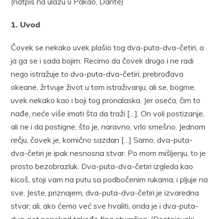
(natpis na ulazu u Pakao, Dante)
1. Uvod
Čovek se nekako uvek plašio tog dva-puta-dva-četiri, a
ja ga se i sada bojim. Recimo da čovek drugo i ne radi
nego istražuje to dva-puta-dva-četiri; prebrođava
okeane, žrtvuje život u tom istraživanju, ali se, bogme,
uvek nekako kao i boji tog pronalaska. Jer oseća, čim to
nađe, neće više imati šta da traži […]. On voli postizanje,
ali ne i da postigne, što je, naravno, vrlo smešno. Jednom
rečju, čovek je, komično sazdan […] Samo, dva-puta-
dva-četiri je ipak nesnosna stvar. Po mom mišljenju, to je
prosto bezobrazluk. Dva-puta-dva-četiri izgleda kao
kicoš, stoji vam na putu sa podbočenim rukama, i pljuje na
sve. Jeste, priznajem, dva-puta-dva-četiri je izvaredna
stvar; ali, ako ćemo već sve hvaliti, onda je i dva-puta-
dva-pet ponekad takođe fina stvarčica. (Dostojevski