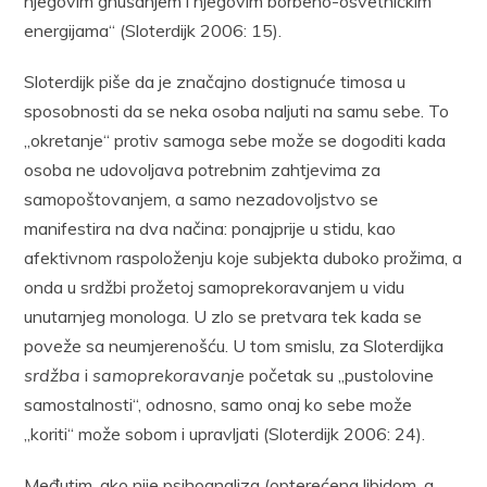
njegovim gnušanjem i njegovim borbeno-osvetničkim
energijama“ (Sloterdijk 2006: 15).
Sloterdijk piše da je značajno dostignuće timosa u
sposobnosti da se neka osoba naljuti na samu sebe. To
„okretanje“ protiv samoga sebe može se dogoditi kada
osoba ne udovoljava potrebnim zahtjevima za
samopoštovanjem, a samo nezadovoljstvo se
manifestira na dva načina: ponajprije u stidu, kao
afektivnom raspoloženju koje subjekta duboko prožima, a
onda u srdžbi prožetoj samoprekoravanjem u vidu
unutarnjeg monologa. U zlo se pretvara tek kada se
poveže sa neumjerenošću. U tom smislu, za Sloterdijka
srdžba
i
samoprekoravanje
početak su „pustolovine
samostalnosti“, odnosno, samo onaj ko sebe može
„koriti“ može sobom i upravljati (Sloterdijk 2006: 24).
Međutim, ako nije psihoanaliza (opterećena libidom, a