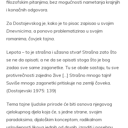
filozofskim pitanjima, bez mogućnosti nametanja krajnjih
i konačnih odgovora.
Za Dostojevskog je, kako je to pisac zapisao u svojim
Dnevnicima
, a ponovo problematizirao u svojim
romanima,
čovjek tajna
.
Lepota – to je strašna i užasna stvar! Strašna zato što
se ne da opisati, a ne da se opisati stoga što je bog
zadao sve same zagonetke. Tu se obale sastaju, tu sve
protivrečnosti zajedno žive […] Strašno mnogo tajni!
Suviše mnogo zagonetki pritiskuje na zemlji čoveka
.
(Dostojevski 1975: 139)
Tema
tajne ljudske prirode
će biti osnova njegovog
cjelokupnog djela koja će, s jedne strane, svojim
paradoksima, dijaloškim konceptom, radikalnom
uslovljenosti likova jednih od drugih, izroditi i posebnu