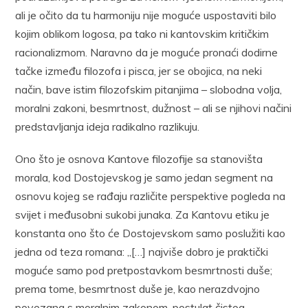
ali je očito da tu harmoniju nije moguće uspostaviti bilo
kojim oblikom logosa, pa tako ni kantovskim kritičkim
racionalizmom. Naravno da je moguće pronaći dodirne
tačke između filozofa i pisca, jer se obojica, na neki
način, bave istim filozofskim pitanjima – slobodna volja,
moralni zakoni, besmrtnost, dužnost – ali se njihovi načini
predstavljanja ideja radikalno razlikuju.
Ono što je osnova Kantove filozofije sa stanovišta
morala, kod Dostojevskog je samo jedan segment na
osnovu kojeg se rađaju različite perspektive pogleda na
svijet i međusobni sukobi junaka. Za Kantovu etiku je
konstanta ono što će Dostojevskom samo poslužiti kao
jedna od teza romana: „[…] najviše dobro je praktički
moguće samo pod pretpostavkom besmrtnosti duše;
prema tome, besmrtnost duše je, kao nerazdvojno
povezana s moralnim zakonom, postulat čistog