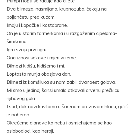
Pumpi i lopti se raduje kao dijete.
Dva bilmeza, nasmijana, krupnozuba, čekaju na
poljančetu pred kućom.
Imaju i kopačke i kostobrane.
On je u starim farmerkama i u razgaženim cipelama-
šimikama.
Igra svoju prvu igru.
Ona iznosi sokove i mjeri vrijeme.
Bilmezi kidišu, kidišemo i mi.
Loptasta munja obasjava dan.
Bilmezi iz komšiluka su nam zabili dvanaest golova.
Mi smo u jedinoj šansi umalo otkovali drvenu prečkicu
njihovog gola.
I sad, dok nazdravljamo u šarenom brezovom hladu, golić
je naheren.
Okrećemo dlanove ka nebu i osmjehujemo se kao
oslobodioci, kao heroji.