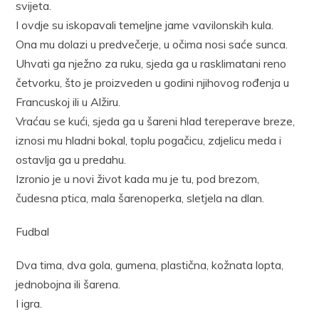
svijeta.
I ovdje su iskopavali temeljne jame vavilonskih kula.
Ona mu dolazi u predvečerje, u očima nosi saće sunca.
Uhvati ga nježno za ruku, sjeda ga u rasklimatani reno
četvorku, što je proizveden u godini njihovog rođenja u
Francuskoj ili u Alžiru.
Vraćau se kući, sjeda ga u šareni hlad tereperave breze,
iznosi mu hladni bokal, toplu pogačicu, zdjelicu meda i
ostavlja ga u predahu.
Izronio je u novi život kada mu je tu, pod brezom,
čudesna ptica, mala šarenoperka, sletjela na dlan.
Fudbal
Dva tima, dva gola, gumena, plastična, kožnata lopta,
jednobojna ili šarena.
I igra.