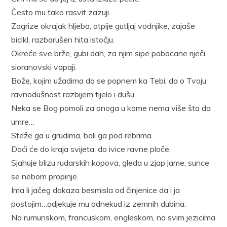
Često mu tako rasvit zazuji.
Zagrize okrajak hljeba, otpije gutljaj vodnjike, zajaše
bicikl, razbarušen hita istočju.
Okreće sve brže, gubi dah, za njim sipe pobacane riječi,
sioranovski vapaji.
Bože, kojim užadima da se popnem ka Tebi, da o Tvoju
ravnodušnost razbijem tijelo i dušu…
Neka se Bog pomoli za onoga u kome nema više šta da
umre…
Steže ga u grudima, boli ga pod rebrima.
Doći će do kraja svijeta, do ivice ravne ploče.
Sjahuje blizu rudarskih kopova, gleda u zjap jame, sunce
se nebom propinje.
Ima li jačeg dokaza besmisla od činjenice da i ja
postojim…odjekuje mu odnekud iz zemnih dubina.
Na rumunskom, francuskom, engleskom, na svim jezicima