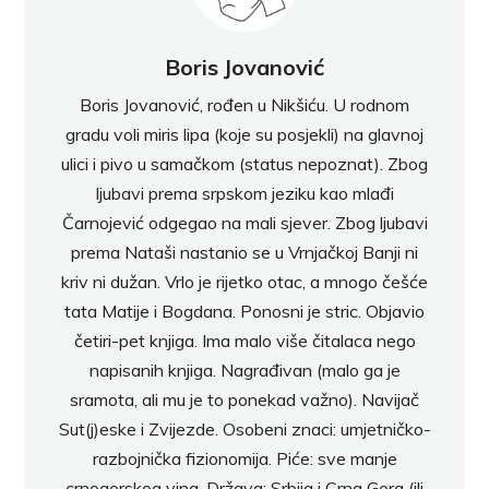
Boris Jovanović
Boris Jovanović, rođen u Nikšiću. U rodnom
gradu voli miris lipa (koje su posjekli) na glavnoj
ulici i pivo u samačkom (status nepoznat). Zbog
ljubavi prema srpskom jeziku kao mlađi
Čarnojević odgegao na mali sjever. Zbog ljubavi
prema Nataši nastanio se u Vrnjačkoj Banji ni
kriv ni dužan. Vrlo je rijetko otac, a mnogo češće
tata Matije i Bogdana. Ponosni je stric. Objavio
četiri-pet knjiga. Ima malo više čitalaca nego
napisanih knjiga. Nagrađivan (malo ga je
sramota, ali mu je to ponekad važno). Navijač
Sut(j)eske i Zvijezde. Osobeni znaci: umjetničko-
razbojnička fizionomija. Piće: sve manje
crnogorskog vina. Država: Srbija i Crna Gora (ili