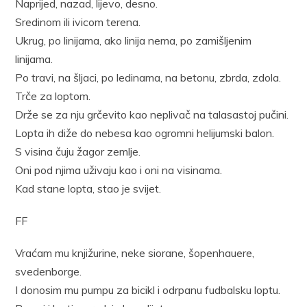
Naprijed, nazad, lijevo, desno.
Sredinom ili ivicom terena.
Ukrug, po linijama, ako linija nema, po zamišljenim
linijama.
Po travi, na šljaci, po ledinama, na betonu, zbrda, zdola.
Trče za loptom.
Drže se za nju grčevito kao neplivač na talasastoj pučini.
Lopta ih diže do nebesa kao ogromni helijumski balon.
S visina čuju žagor zemlje.
Oni pod njima uživaju kao i oni na visinama.
Kad stane lopta, stao je svijet.
FF
Vraćam mu knjižurine, neke siorane, šopenhauere,
svedenborge.
I donosim mu pumpu za bicikl i odrpanu fudbalsku loptu.