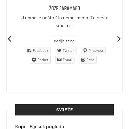
ŽOZE SARAMAGO
epričava
U nama je nešto što nema imena. To nešto
ra.
smo mi…
Podijelite na:
Pinterest
Facebook
Twitter
Pinterest
rint
Pocket
Email
Print
SVJEŽE
Kapi – Bljesak pogleda