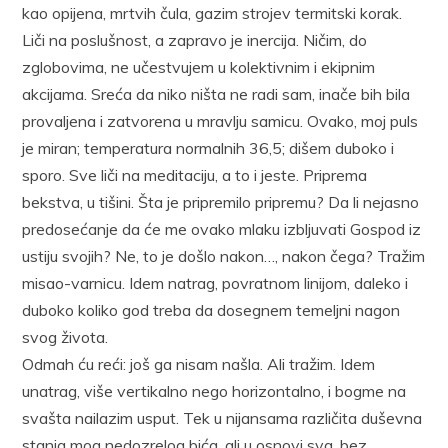
kao opijena, mrtvih čula, gazim strojev termitski korak.
Liči na poslušnost, a zapravo je inercija. Ničim, do
zglobovima, ne učestvujem u kolektivnim i ekipnim
akcijama. Sreća da niko ništa ne radi sam, inače bih bila
provaljena i zatvorena u mravlju samicu. Ovako, moj puls
je miran; temperatura normalnih 36,5; dišem duboko i
sporo. Sve liči na meditaciju, a to i jeste. Priprema
bekstva, u tišini. Šta je pripremilo pripremu? Da li nejasno
predosećanje da će me ovako mlaku izbljuvati Gospod iz
ustiju svojih? Ne, to je došlo nakon…, nakon čega? Tražim
misao-varnicu. Idem natrag, povratnom linijom, daleko i
duboko koliko god treba da dosegnem temeljni nagon
svog života.
Odmah ću reći: još ga nisam našla. Ali tražim. Idem
unatrag, više vertikalno nego horizontalno, i bogme na
svašta nailazim usput. Tek u nijansama različita duševna
stanja mog nedozrelog bića, ali u osnovi sva, bez