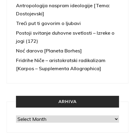
Antropologija naspram ideologije [Tema:
Dostojevski]
Treći put ti govorim o ljubavi
Postoji svitanje duhovne svetlosti – Izreke o
jogi (172)
Noć darova [Planeta Borhes]
Fridrihe Niče – aristokratski radikalizam
[Karpos – Supplementa Allographica]
ARHIVA
Arhiva