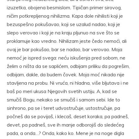
izuzetka, obojena besmislom. Tipičan primer sirovog,
ničim potkrepljenog nihilizma. Kapa dole nihilisti koji je
bezuspešno pokušavao, koji se uzalud nadao, koji je
slepo verovao i koji je na kraju pljunuo na sve što se
proklamuje kao vredno. Nihilizam jeste čedo nemoći, ali
ovaj je bar pokušao, bar se nadao, bar verovao. Moja
nemoć je ispred svega: neću iskušenja pred sobom, ne
želim o ništa da se saplićem, odbijam priliku da pogrešim,
odbijam, dakle, da budem čovek. Moja moć nikada nije
stavljena na probu. Ni vruća, ni hladna, više bljutava i ne
baš po meri ukusa Njegovih svetih ustiju. A, kad se
smučiš Bogu, nekako se smučiš i samom sebi. Ide to
sinhrono, pa se i teret udvostručuje, ustostručuje, pa
počneš da se povijaš, i klecaš, deset koraka, pa padneš,
devet, pa padneš, sve ih manje odborojiš do sledećeg
pada, a onda…? Onda, kako ko. Mene je na noge digla