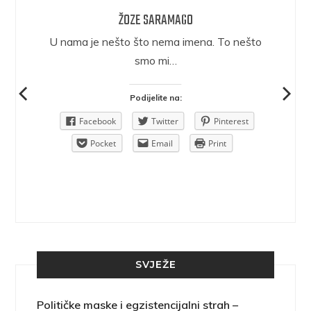
ŽOZE SARAMAGO
epričava
U nama je nešto što nema imena. To nešto
ra.
smo mi…
Podijelite na:
Pinterest
Facebook
Twitter
Pinterest
rint
Pocket
Email
Print
SVJEŽE
Političke maske i egzistencijalni strah –