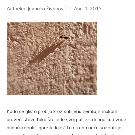
Autor/ka: Jovanka Živanović
April 1, 2013
Kada se glista probija kroz sabijenu zemlju, s mukom
praveći stazu tako što jede svoj put, zna li ona kud vode
budući kanali – gore ili dole? To nikada neću saznati, jer