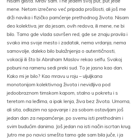
nisam glista. Mrav sam. I ne jedem svoj put, put jede
mene. Netom izrečeno već pripada prošlosti, ali još me
drži navika i fizičko pamćenje prethodnog života. Nisam
deo kolektiva, jer da jesam, ovih redova, ili mene, ne bi
bilo. Tamo gde vlada savršen red, gde se znaju pravila i
svako ima svoje mesto i zadatak, nema vrdanja, nema
samovolje, daleko bilo bulažnjenja o autentičnosti,
vokaciji ili što bi Abraham Maslov rekao selfu. Svakoj
pobuni na ramenu sedi preki sud. To je jasno kao dan.
Kako mi je bilo? Kao mravu u roju – uljuljkana
monotonijom kolektivnog života i nevidljiva pod
jedoobraznom timskom kapom, stalno u pokretu i s
teretom na leđima, a ipak lenja, živa bez života. Umorna,
ali sita, odlazim na spavanje i za sobom ostavljam još
jedan dan za nepamćenje, po svemu isti prethodnim i
svim budućim danima. Još jedan na isti način iscrtan krug.
Jutro me po navici smešta tamo gde sam bila juče, i ja