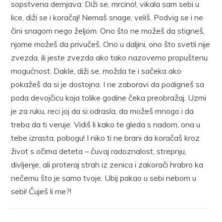
sopstvena dernjava: Diži se, mrcino!, vikala sam sebi u
lice, diži se i koračaj! Nemaš snage, veliš. Podvig se i ne
čini snagom nego željom. Ono što ne možeš da stigneš,
njome možeš da privučeš. Ono u daljini, ono što svetli nije
zvezda, ili jeste zvezda ako tako nazovemo propuštenu
mogućnost. Dakle, diži se, možda te i sačeka ako
pokažeš da si je dostojna. I ne zaboravi da podigneš sa
poda devojčicu koja tolike godine čeka preobražaj. Uzmi
je za ruku, reci joj da si odrasla, da možeš mnogo i da
treba da ti veruje. Vidiš li kako te gleda s nadom, ona u
tebe izrasta, pobogu! I niko ti ne brani da koračaš kroz
život s očima deteta – čuvaj radoznalost, strepnju,
divljenje, ali proteraj strah iz zenica i zakorači hrabro ka
nečemu što je samo tvoje. Ubij pakao u sebi nebom u
sebi! Čuješ li me?!