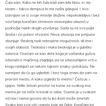
Čula sam. Kako ne bih čula kad sam bila blizu, a i da
nisam – takva dernjava bi me našla gdegod. I, evo:
izdvajam se iz svoje mravlje družine, nepokolebljivo i bez
osvrtanja koračam strminom mravinjaka silazeći u
podnožje nekih drugih uzvišenja. Sada su mi sva polja
široka i svi putevi otvoreni. Nova situacija me potpuno
zbunjuje. Beskraj nudi nebrojene mogućnosti, ali ima i
svojih slabosti. Teskoba i muka beskraja je u gubitku
oslonca. Osećam se kao dete koga je vašarska gužva
istisnula iz majčinog zagrljaja, pa se izbezumljeno vrti u
krugu nadajući se nekom tajnom znaku i putokazu. Ne
sumnjam da ću ga ugledati. I bez toga znam da sam na
pravom mestu. A kako izgleda to mesto? Čisto je, i
sjajno. Veliki, brisan prostor na kome za svakog ima
mesta jer ne miče ni korak iz sebe. Svemir je u svakom
od nas i nema govora da tu iko ikom može smetati.
Svako ima svoj vrh i mesto koje ga čeka. Koračam ka